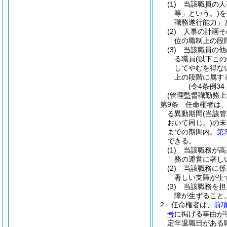
(1)
当該職員の人
等」という。)
を
職務遂行能力」
(2)
人事の計画そ
位の職制上の段
(3)
当該職員の他
る職員
(以下こ
してやむを得な
上の段階に属す
(令4条例34
(管理監督職勤務
第9条
任命権者は
る異動期間
(当該
おいて同じ。)
の末
までの期間内。
第
できる。
(1)
当該職務が高
務の運営に著し
(2)
当該職務に係
著しい支障が生
(3)
当該職務を担
障が生ずること
2
任命権者は、
前
号
に掲げる事由が
定年退職日がある