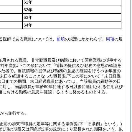
61年
62年
63年
64年
する医師である職員については、
前項
の規定にかかわらず、
同項
の規
任用される職員、非常勤職員及び病院において医療業務に従事する
の前年度
(以下この項において「情報の提供及び勤務の意思の確認を
った者で、当該情報の提供及び勤務の意思の確認を行うべき年度の
の末日を経過することとなった職員
(以下この項において「末日経過
末日までの期間、末日経過職員にあっては、当該職員の異動等の日
に対し、当該職員が年齢60年に達する日以後に適用される任用及び
後における勤務の意思を確認するように努めるものとする。
日から施行する。
正前の加東市職員の定年等に関する条例
(以下「旧条例」という。)
条第1項の期限又は同条第2項の規定により延長された期限をいう。以