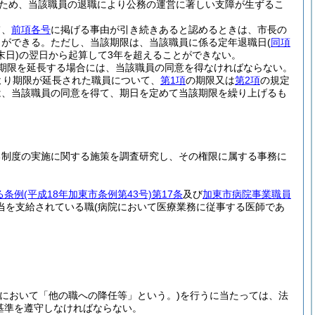
ため、当該職員の退職により公務の運営に著しい支障が生ずるこ
て、
前項各号
に掲げる事由が引き続きあると認めるときは、市長の
とができる。
ただし、当該期限は、当該職員に係る定年退職日
(
同項
日)
の翌日から起算して3年を超えることができない。
期限を延長する場合には、当該職員の同意を得なければならない。
より期限が延長された職員について、
第1項
の期限又は
第2項
の規定
は、当該職員の同意を得て、期日を定めて当該期限を繰り上げるも
る制度の実施に関する施策を調査研究し、その権限に属する事務に
る条例
(平成18年加東市条例第43号)
第17条
及び
加東市病院事業職員
当を支給されている職
(病院において医療業務に従事する医師であ
において「他の職への降任等」という。)
を行うに当たっては、法
る基準を遵守しなければならない。