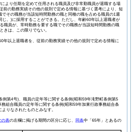
律により任期を定めて任用される職員及び非常勤職員が退職する場
従前の勤務実績その他の規則で定める情報に基づく選考により、短
職でその職務が当該短時間勤務の職と同種の職を占める職員の1週
同じ。)
に採用することができる。
ただし、年齢60年以上退職者が
める職員が、常時勤務を要する職でその職務が当該短時間勤務の職
ときは、この限りでない。
60年以上退職者を、従前の勤務実績その他の規則で定める情報に
条例第4号)
、職員の定年等に関する条例
(昭和59年滝野町条例第5
事務組合職員の定年等に関する条例
(昭和59年加東行政事務組合条
によりなされたものとみなす。
次の表
の左欄に掲げる期間の区分に応じ、
同条
中「65年」とあるの