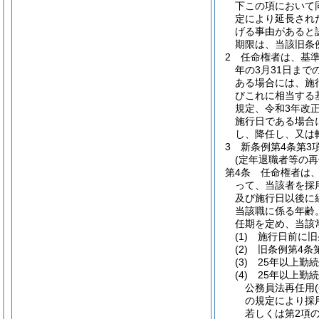
下この項において
定により延長され
げる事由があると
期限は、当該旧条
2
任命権者は、基
年の3月31日ま
ある場合には、施
びこれに相当する
規定、令和3年改
施行日である場合
し、降任し、又は
3
新条例第4条第3
(定年退職者等の再
第4条
任命権者は、
って、当該者を採
及び施行日以後に
当該職に係る年齢
任期を定め、当該
(1)
施行日前に旧
(2)
旧条例第4条
(3)
25年以上勤
(4)
25年以上勤
公務員法再任用
の規定により採
若しくは第2項