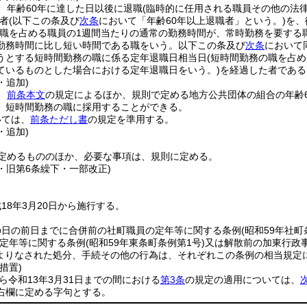
、年齢60年に達した日以後に退職
(臨時的に任用される職員その他の法
者
(以下この条及び
次条
において「年齢60年以上退職者」という。)
を、
該職を占める職員の1週間当たりの通常の勤務時間が、常時勤務を要する
勤務時間に比し短い時間である職をいう。以下この条及び
次条
において
うとする短時間勤務の職に係る定年退職日相当日
(短時間勤務の職を占
ているものとした場合における定年退職日をいう。)
を経過した者である
・追加)
、
前条本文
の規定によるほか、規則で定める地方公共団体の組合の年齢
、短時間勤務の職に採用することができる。
いては、
前条ただし書
の規定を準用する。
・追加)
定めるもののほか、必要な事項は、規則に定める。
4・旧第6条繰下・一部改正)
18年3月20日から施行する。
の日の前日までに合併前の社町職員の定年等に関する条例
(昭和59年社町
定年等に関する条例
(昭和59年東条町条例第1号)
又は解散前の加東行政
よりなされた処分、手続その他の行為は、それぞれこの条例の相当規定
措置)
から令和13年3月31日までの間における
第3条
の規定の適用については、
右欄に定める字句とする。