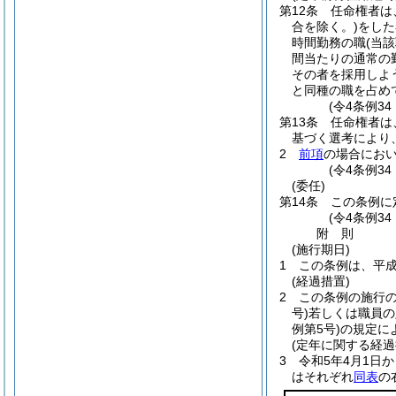
第12条
任命権者は
合を除く。)
をした
時間勤務の職
(当
間当たりの通常の
その者を採用しよ
と同種の職を占め
(令4条例34
第13条
任命権者は
基づく選考により
2
前項
の場合にお
(令4条例34
(委任)
第14条
この条例に
(令4条例3
附
則
(施行期日)
1
この条例は、平成
(経過措置)
2
この条例の施行
号)
若しくは職員の
例第5号)
の規定に
(定年に関する経過
3
令和5年4月1日
はそれぞれ
同表
の