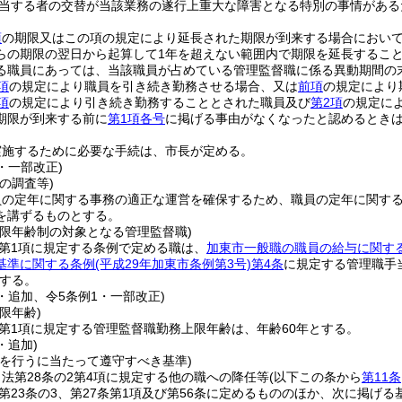
当する者の交替が当該業務の遂行上重大な障害となる特別の事情がある
項
の期限又はこの項の規定により延長された期限が到来する場合におい
らの期限の翌日から起算して1年を超えない範囲内で期限を延長するこ
る職員にあっては、当該職員が占めている管理監督職に係る異動期間の末
項
の規定により職員を引き続き勤務させる場合、又は
前項
の規定により
項
の規定により引き続き勤務することとされた職員及び
第2項
の規定に
期限が到来する前に
第1項各号
に掲げる事由がなくなったと認めるとき
実施するために必要な手続は、市長が定める。
4・一部改正)
の調査等)
員の定年に関する事務の適正な運営を確保するため、職員の定年に関す
を講ずるものとする。
上限年齢制の対象となる管理監督職)
2第1項に規定する条例で定める職は、
加東市一般職の職員の給与に関す
基準に関する条例
(平成29年加東市条例第3号)
第4条
に規定する管理職手
する。
4・追加、令5条例1・一部改正)
限年齢)
2第1項に規定する管理監督職勤務上限年齢は、年齢60年とする。
・追加)
等を行うに当たって遵守すべき基準)
法第28条の2第4項に規定する他の職への降任等
(以下この条から
第11条
、第23条の3、第27条第1項及び第56条に定めるもののほか、次に掲げ