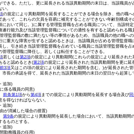
ができる。
ただし、更に延長される当該異動期間の末日は、当該職員が
ない。
項
の規定により異動期間を延長することができる場合を除き、他の職へ
であって、これらの欠員を容易に補充することができない年齢別構成そ
項において同じ。)
に属する管理監督職を占める職員について、当該特定
務遂行能力及び当該管理監督職についての適性を有すると認められる職
管理監督職の数に満たない等の事情があるため、当該職員の他の職への
行に重大な障害が生ずると認めるときは、当該職員が占める管理監督職
長し、引き続き当該管理監督職を占めている職員に当該管理監督職を占
の管理監督職に降任し、若しくは転任することができる。
項
若しくは
第2項
の規定により異動期間
(これらの規定により延長された
あると認めるとき
(
第2項
の規定により延長された当該異動期間を更に延
前3項
又はこの項の規定により延長された期間を含む。)
が延長された管
、市長の承認を得て、延長された当該異動期間の末日の翌日から起算し
・追加)
に係る職員の同意)
、
前条第1項
から
第4項
までの規定により異動期間を延長する場合及び
同
意を得なければならない。
・追加)
事由が消滅した場合の措置)
、
第9条
の規定により異動期間を延長した場合において、当該異動期間
するものとする。
・追加)
間勤務職員の任用)