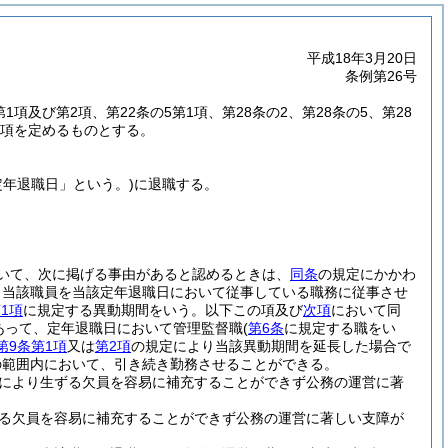
平成18年3月20日
条例第26号
第1項及び第2項、第22条の5第1項、第28条の2、第28条の5、第28
事項を定めるものとする。
定年退職日」という。)
に退職する。
いて、次に掲げる事由があると認めるときは、
同条
の規定にかかわ
、当該職員を当該定年退職日において従事している職務に従事させ
1項
に規定する異動期間をいう。以下この項及び
次項
において同
あって、定年退職日において管理監督職
(
第6条
に規定する職をい
第9条第1項
又は
第2項
の規定により当該異動期間を延長した場合で
の範囲内において、引き続き勤務させることができる。
により生ずる欠員を容易に補充することができず公務の運営に著
る欠員を容易に補充することができず公務の運営に著しい支障が