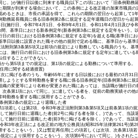
同じ。)
が施行日以後に到来する職員
(以下この項において「旧条例勤務
た期限が到来する場合において、この条例による改正後の加東市職員の
認めるときは、市長の承認を得て、これらの期限の翌日から起算して1
例勤務延長職員に係る旧条例第2条に規定する定年退職日の翌日から起算
準日
(施行日、令和7年4月1日、令和9年4月1日、令和11年4月1日及び令
での間、基準日における新条例定年
(新条例第3条に規定する定年をいう。以
行日の前日における旧条例第3条に規定する定年)
を超える職
(基準日に
基準日以後に設置された職その他の規則で定める職に、基準日から基準日
正法附則第3条第5項又は前項の規定により勤務している職員のうち、基
には、施行日の前日における旧条例第3条に規定する定年)
に達している
転任することができない。
項から第5項までの規定は、第1項の規定による勤務について準用する。
任用に関する経過措置)
次に掲げる者のうち、年齢65年に達する日以後における最初の3月31日
用しようとする常時勤務を要する職に係る旧条例定年
(旧条例第3条に規
組織の変更等により名称が変更された職にあっては、当該職が施行日の
。次条第1項において同じ。)
に達している者を、従前の勤務実績その他
常時勤務を要する職に採用することができる。
条例第2条の規定により退職した者
第1項若しくは第2項、令和3年改正法附則第3条第5項又は前条第1項の
続して施行日前に退職した者
(前2号に掲げる者を除く。)
であって、当該
続して施行日前に退職した者
(前3号に掲げる者を除く。)
であって、当該
(令和3年改正法による改正前の地方公務員法
(昭和25年法律第261号)
第2
用することをいう。)
又は暫定再任用
(この項若しくは次項、次条第1項若
の規定により採用することをいう。次項第6号において同じ。)
をされた