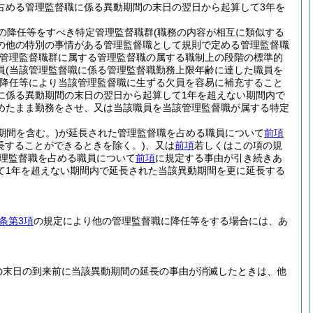
占める管理監督職に係る異動期間の末日の翌日から起算して3年を
の降任等をすべき特定管理監督職群
(職務の内容が相互に類似する
の他の特別の事情がある管理監督職として規則で定める管理監督職
管理監督職群に属する管理監督職の属する職制上の段階の標準的
員
(当該管理監督職に係る管理監督職勤務上限年齢に達した職員を
降任等により当該管理監督職に生ずる欠員を容易に補充すること
に係る異動期間の末日の翌日から起算して1年を超えない期間内で
めたまま勤務をさせ、又は当該職員を当該管理監督職が属する特定
期間を含む。)
が延長された管理監督職を占める職員について
前項
長することができるときを除く。)
、又は
前項
若しくはこの項の規
理監督職を占める職員について
前項
に規定する事由が引き続きあ
て1年を超えない期間内で延長された当該異動期間を更に延長する
条第3項
の規定により他の管理監督職に降任等をする場合には、あ
の末日の到来前に当該異動期間の延長の事由が消滅したときは、他