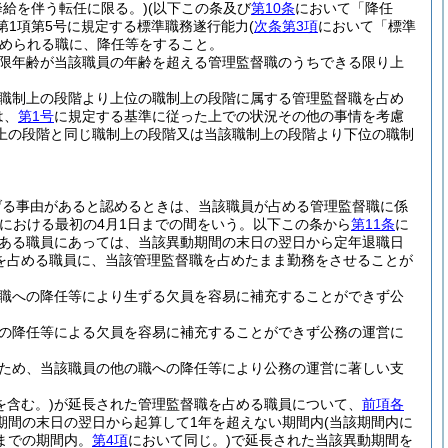
降給を伴う転任に限る。)
(以下この条及び
第10条
において「降任
第1項第5号に規定する標準職務遂行能力
(
次条第3項
において「標準
められる職に、降任等をすること。
限年齢が当該職員の年齢を超える管理監督職のうちできる限り上
職制上の段階より上位の職制上の段階に属する管理監督職を占め
は、
第1号
に規定する基準に従った上での状況その他の事情を考慮
上の段階と同じ職制上の段階又は当該職制上の段階より下位の職制
げる事由があると認めるときは、当該職員が占める管理監督職に係
における最初の4月1日までの間をいう。以下この条から
第11条
に
がある職員にあっては、当該異動期間の末日の翌日から定年退職日
を占める職員に、当該管理監督職を占めたまま勤務をさせることが
職への降任等により生ずる欠員を容易に補充することができず公
の降任等による欠員を容易に補充することができず公務の運営に
ため、当該職員の他の職への降任等により公務の運営に著しい支
を含む。)
が延長された管理監督職を占める職員について、
前項各
期間の末日の翌日から起算して1年を超えない期間内
(当該期間内に
までの期間内。
第4項
において同じ。)
で延長された当該異動期間を