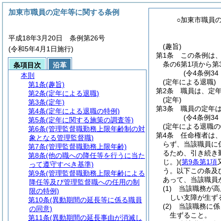
加東市職員の定年等に関する条例
○加東市職員
平成18年3月20日 条例第26号
(趣旨)
(令和5年4月1日施行)
第1条
この条例は
条の6第1項から
条項目次
沿革
(令4条例3
本則
(定年による退職)
第1条
(趣旨)
第2条
職員は、定年
第2条
(定年による退職)
(定年)
第3条
(定年)
第3条
職員の定年は
第4条
(定年による退職の特例)
(令4条例3
第5条
(定年に関する施策の調査等)
(定年による退職の
第6条
(管理監督職勤務上限年齢制の対
第4条
任命権者は
象となる管理監督職)
らず、当該職員に
第7条
(管理監督職勤務上限年齢)
るため、引き続き
第8条
(他の職への降任等を行うに当た
じ。)
(
第9条第1項
って遵守すべき基準)
う。以下この条及
第9条
(管理監督職勤務上限年齢による
あって、当該職員
降任等及び管理監督職への任用の制
(1)
当該職務が高
限の特例)
しい支障が生ず
第10条
(異動期間の延長等に係る職員
(2)
当該職務に係
の同意)
生ずること。
第11条
(異動期間の延長事由が消滅し