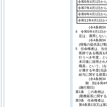
令和5年4月1日から
令和7年4月1日から
令和9年4月1日から
令和11年4月1日か
(令4条例34
4
令和5年4月1日
定は、適用しない
(令4条例34
(情報の提供及び勤
5
任命権者は、当
医師である職員を
行うべき年度」と
末日後に採用され
職員」という。)
を
が属する年度
(当
給与に関する措置
(令4条例34
附
則
(令和4
(施行期日)
第1条
この条例は、
(勤務延長に関する
第3条
任命権者は
第4条第1項又は