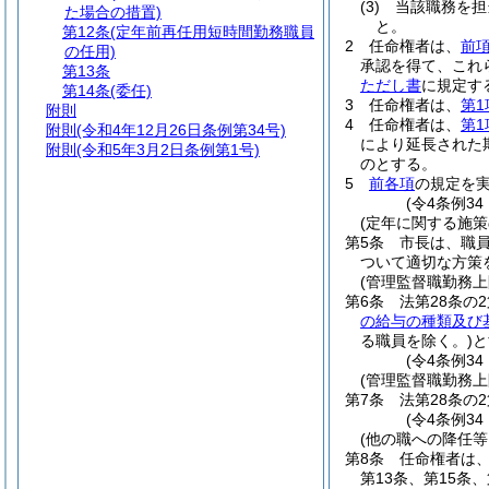
(3)
当該職務を担
た場合の措置)
と。
第12条
(定年前再任用短時間勤務職員
2
任命権者は、
前
の任用)
承認を得て、これ
第13条
ただし書
に規定す
第14条
(委任)
3
任命権者は、
第1
附則
4
任命権者は、
第1
附則
(令和4年12月26日条例第34号)
により延長された
附則
(令和5年3月2日条例第1号)
のとする。
5
前各項
の規定を
(令4条例3
(定年に関する施策
第5条
市長は、職
ついて適切な方策
(管理監督職勤務
第6条
法第28条の
の給与の種類及び
る職員を除く。)
と
(令4条例3
(管理監督職勤務上
第7条
法第28条の
(令4条例34
(他の職への降任
第8条
任命権者は、
第13条、第15条