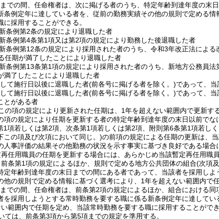
1日までの間、任命権者は、次に掲げる者のうち、特定年齢到達年度の末
新条例定年に達している者を、従前の勤務実績その他の規則で定める情
職に採用することができる。
新条例第2条の規定により退職した者
新条例第4条第1項又は第2項の規定により勤務した後退職した者
新条例第12条の規定により採用された者のうち、令和3年改正法による
する任期が満了したことにより退職した者
新条例第13条第1項の規定により採用された者のうち、新地方公務員法第
が満了したことにより退職した者
続して施行日以後に退職した者
(前各号に掲げる者を除く。)
であって、当
続して施行日以後に退職した者
(前各号に掲げる者を除く。)
であって、当
ことがある者
この項の規定により更新された任期は、1年を超えない範囲内で更新す
の項の規定により任期を更新する者の特定年齢到達年度の末日以前でな
(第1項若しくは第2項、次条第1項若しくは第2項、附則第6条第1項若し
下この項及び次項において同じ。)
の前項の規定による任期の更新は、当
の人事評価の結果その他勤務の状況を示す事実に基づき良好である場合
定再任用職員の任期を更新する場合には、あらかじめ当該暫定再任用職
、前条第1項の規定によるほか、規則で定める地方公共団体の組合
(次項
特定年齢到達年度の末日までの間にある者であって、当該者を採用しよ
の他の規則で定める情報に基づく選考により、1年を超えない範囲内で
1日までの間、任命権者は、前条第2項の規定によるほか、組合における
者を採用しようとする常時勤務を要する職に係る新条例定年に達してい
ない範囲内で任期を定め、当該常時勤務を要する職に採用することがで
いては、前条第3項から第5項までの規定を準用する。