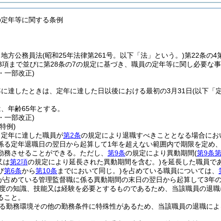
の定年等に関する条例
、地方公務員法
(昭和25年法律第261号。以下「法」という。)
第22条の4
第3項まで並びに第28条の7の規定に基づき、職員の定年等に関し必要な
4・一部改正)
に達したときは、定年に達した日以後における最初の3月31日
(以下「
、年齢65年とする。
4・一部改正)
特例)
、定年に達した職員が
第2条
の規定により退職すべきこととなる場合にお
係る定年退職日の翌日から起算して1年を超えない範囲内で期限を定め
勤務させることができる。
ただし、
第9条
の規定により異動期間
(
第9条第
又は
第2項
の規定により延長された異動期間を含む。)
を延長した職員で
び
第6条
から
第10条
までにおいて同じ。)
を占めている職員については、
が占めている管理監督職に係る異動期間の末日の翌日から起算して3年
度の知識、技能又は経験を必要とするものであるため、当該職員の退職
ること。
る勤務環境その他の勤務条件に特殊性があるため、当該職員の退職によ