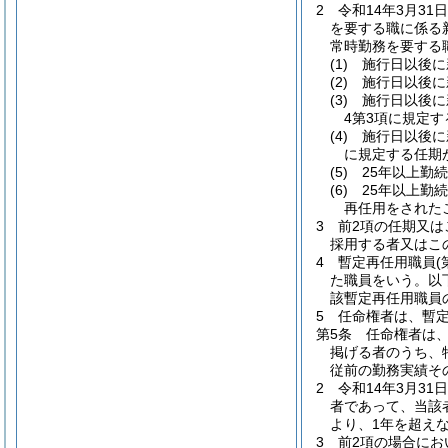
2
令和14年3月3
を要する職に係る
常時勤務を要する
(1)
施行日以後に
(2)
施行日以後に
(3)
施行日以後に
4第3項に規定
(4)
施行日以後に
に規定する任期
(5)
25年以上勤
(6)
25年以上勤
再任用をされた
3
前2項の任期又は
採用する者又はこ
4
暫定再任用職員
た職員をいう。以
該暫定再任用職員
5
任命権者は、暫
第5条
任命権者は
掲げる者のうち、
従前の勤務実績そ
2
令和14年3月3
者であって、当該
より、1年を超え
3
前2項の場合にお