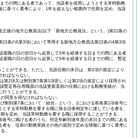
日までの間にある者であって、当該者を採用しようとする常時勤務
報に基づく選考により、1年を超えない範囲内で任期を定め、当該
改正後の地方公務員法
(以下「新地方公務員法」という。)
第22条の
22条の5第3項において準用する新地方公務員法第22条の4第3項
該退職の日の翌日から起算して5年を経過する日までの間にある者
該退職の日の翌日から起算して5年を経過する日までの間に、暫定
ることができる。
ただし、当該任期の末日は、前2項の規定により
ければならない。
くは第2項又は附則第7条第1項若しくは第2項の規定により採用され
該暫定再任用職員の当該更新直前の任期における勤務実績が、当
に行うことができる。
員の同意を得なければならない。
及び附則第7条において「組合」という。)
における前条第1項各号に
うとする常時勤務を要する職に係る旧条例定年に達している者を、
任期を定め、当該常時勤務を要する職に採用することができる。
同項各号に掲げる者のうち、特定年齢到達年度の末日までの間にある
る者を、従前の勤務実績その他の規則で定める情報に基づく選考に
きる。