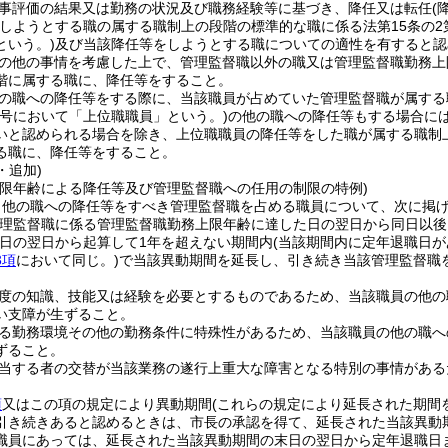
事評価の結果又は勤務の状況及び職務経験等に基づき、降任又は転任
(
しようとする職の属する職制上の段階の標準的な職に係る法第15条の2
という。)
及び当該降任等をしようとする職についての適性を有すると認
の他の事情を考慮した上で、管理監督職以外の職又は管理監督職勤務上
階に属する職に、降任等をすること。
の職への降任等をする際に、当該職員が占めていた管理監督職が属する
の号において「上位職職員」という。)
の他の職への降任等もする場合に
いと認められる場合を除き、上位職職員の降任等をした職が属する職制
る職に、降任等をすること。
・追加)
上限年齢による降任等及び管理監督職への任用の制限の特例)
、他の職への降任等をすべき管理監督職を占める職員について、次に掲
管理監督職に係る管理監督職勤務上限年齢に達した日の翌日から同日以後
日の翌日から起算して1年を超えない期間内
(当該期間内に定年退職日
3項
において同じ。)
で当該異動期間を延長し、引き続き当該管理監督職
度の知識、技能又は経験を必要とするものであるため、当該職員の他の
い支障が生ずること。
る勤務環境その他の勤務条件に特殊性があるため、当該職員の他の職へ
ずること。
当する者の交替が当該業務の遂行上重大な障害となる特別の事情がある
。
項
又はこの項の規定により異動期間
(これらの規定により延長された期間
引き続きあると認めるときは、市長の承認を得て、延長された当該異動
職員にあっては、延長された当該異動期間の末日の翌日から定年退職日