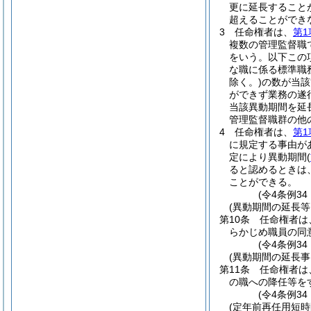
更に延長すること
超えることができ
3
任命権者は、
第1
複数の管理監督職
をいう。以下この
な職に係る標準職
除く。)
の数が当該
ができず業務の遂
当該異動期間を延
管理監督職群の他
4
任命権者は、
第1
に規定する事由が
定により異動期間
(
ると認めるときは
ことができる。
(令4条例34
(異動期間の延長等
第10条
任命権者は
らかじめ職員の同
(令4条例34
(異動期間の延長
第11条
任命権者は
の職への降任等を
(令4条例34
(定年前再任用短時