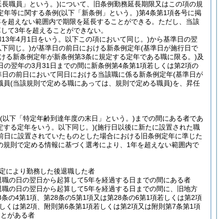
延長職員」という。)
について、旧条例勤務延長期限又はこの項の規
定年等に関する条例
(以下「新条例」という。)
第4条第1項各号に掲
年を超えない範囲内で期限を延長することができる。
ただし、当該
して3年を超えることができない。
和13年4月1日をいう。以下この項において同じ。)
から基準日の翌
下同じ。)
が基準日の前日における新条例定年
(基準日が施行日で
おける新条例定年が新条例第3条に規定する定年である職に限る。)
及
の翌年の3月31日までの間に新条例第4条第1項若しくは第2項の
準日の前日において同日における当該職に係る新条例定年
(基準日が
職員
(当該規則で定める職にあっては、規則で定める職員)
を、昇任
(以下「特定年齢到達年度の末日」という。)
までの間にある者であ
定する定年をいう。以下同じ。)
(施行日以後に新たに設置された職
前日に設置されていたものとした場合における旧条例定年に準じた
の規則で定める情報に基づく選考により、1年を超えない範囲内で
規定により勤務した後退職した者
退職の日の翌日から起算して5年を経過する日までの間にある者
退職の日の翌日から起算して5年を経過する日までの間に、旧地方
8条の4第1項、第28条の5第1項又は第28条の6第1項若しくは第2項
しくは第2項、附則第6条第1項若しくは第2項又は附則第7条第1項
ことがある者