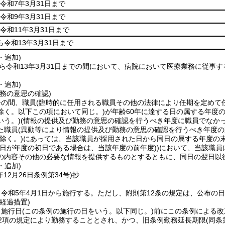
令和7年3月31日まで
令和9年3月31日まで
令和11年3月31日まで
ら令和13年3月31日まで
・追加)
から令和13年3月31日までの間において、病院において医療業務に従事
。
・追加)
務の意思の確認)
分の間、職員
(臨時的に任用される職員その他の法律により任期を定めて
除く。以下この項において同じ。)
が年齢60年に達する日の属する年度
いう。)
(情報の提供及び勤務の意思の確認を行うべき年度に職員でなか
た職員
(異動等により情報の提供及び勤務の意思の確認を行うべき年度
除く。)
にあっては、当該職員が採用された日から同日の属する年度の
該日が年度の初日である場合は、当該年度の前年度)
)
において、当該職員
の内容その他の必要な情報を提供するものとするともに、同日の翌日以
・追加)
年12月26日
条例第34号)
抄
令和5年4月1日から施行する。
ただし、附則第12条の規定は、公布の
経過措置)
、施行日
(この条例の施行の日をいう。以下同じ。)
前にこの条例による改
第2項の規定により勤務することとされ、かつ、旧条例勤務延長期限
(同