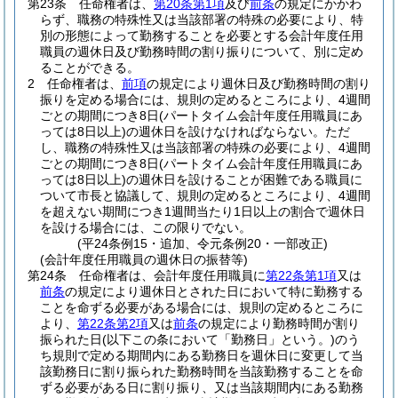
第23条
任命権者は、
第20条第1項
及び
前条
の規定にかかわ
らず、職務の特殊性又は当該部署の特殊の必要により、特
別の形態によって勤務することを必要とする会計年度任用
職員の週休日及び勤務時間の割り振りについて、別に定め
ることができる。
2
任命権者は、
前項
の規定により週休日及び勤務時間の割り
振りを定める場合には、規則の定めるところにより、4週間
ごとの期間につき8日
(パートタイム会計年度任用職員にあ
っては8日以上)
の週休日を設けなければならない。
ただ
し、職務の特殊性又は当該部署の特殊の必要により、4週間
ごとの期間につき8日
(パートタイム会計年度任用職員にあ
っては8日以上)
の週休日を設けることが困難である職員に
ついて市長と協議して、規則の定めるところにより、4週間
を超えない期間につき1週間当たり1日以上の割合で週休日
を設ける場合には、この限りでない。
(平24条例15・追加、令元条例20・一部改正)
(会計年度任用職員の週休日の振替等)
第24条
任命権者は、会計年度任用職員に
第22条第1項
又は
前条
の規定により週休日とされた日において特に勤務する
ことを命ずる必要がある場合には、規則の定めるところに
より、
第22条第2項
又は
前条
の規定により勤務時間が割り
振られた日
(以下この条において「勤務日」という。)
のう
ち規則で定める期間内にある勤務日を週休日に変更して当
該勤務日に割り振られた勤務時間を当該勤務することを命
ずる必要がある日に割り振り、又は当該期間内にある勤務