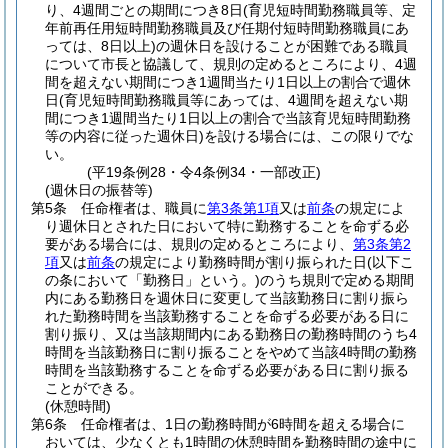
り、4週間ごとの期間につき8日
(育児短時間勤務職員等、定
年前再任用短時間勤務職員及び任期付短時間勤務職員にあ
っては、8日以上)
の週休日を設けることが困難である職員
について市長と協議して、規則の定めるところにより、4週
間を超えない期間につき1週間当たり1日以上の割合で週休
日
(育児短時間勤務職員等にあっては、4週間を超えない期
間につき1週間当たり1日以上の割合で当該育児短時間勤務
等の内容に従った週休日)
を設ける場合には、この限りでな
い。
(平19条例28・令4条例34・一部改正)
(週休日の振替等)
第5条
任命権者は、職員に
第3条第1項
又は
前条
の規定によ
り週休日とされた日において特に勤務することを命ずる必
要がある場合には、規則の定めるところにより、
第3条第2
項
又は
前条
の規定により勤務時間が割り振られた日
(以下こ
の条において「勤務日」という。)
のうち規則で定める期間
内にある勤務日を週休日に変更して当該勤務日に割り振ら
れた勤務時間を当該勤務することを命ずる必要がある日に
割り振り、又は当該期間内にある勤務日の勤務時間のうち4
時間を当該勤務日に割り振ることをやめて当該4時間の勤務
時間を当該勤務することを命ずる必要がある日に割り振る
ことができる。
(休憩時間)
第6条
任命権者は、1日の勤務時間が6時間を超える場合に
おいては、少なくとも1時間の休憩時間を勤務時間の途中に