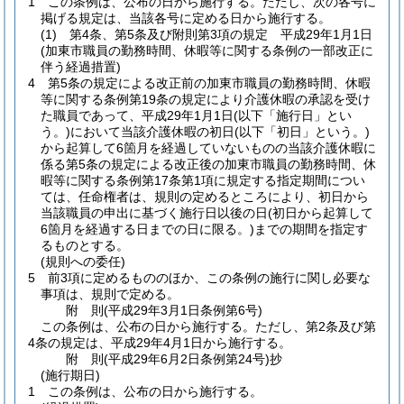
1
この条例は、公布の日から施行する。
ただし、次の各号に
掲げる規定は、当該各号に定める日から施行する。
(1)
第4条、第5条及び附則第3項の規定 平成29年1月1日
(加東市職員の勤務時間、休暇等に関する条例の一部改正に
伴う経過措置)
4
第5条の規定による改正前の加東市職員の勤務時間、休暇
等に関する条例第19条の規定により介護休暇の承認を受け
た職員であって、平成29年1月1日
(以下「施行日」とい
う。)
において当該介護休暇の初日
(以下「初日」という。)
から起算して6箇月を経過していないものの当該介護休暇に
係る第5条の規定による改正後の加東市職員の勤務時間、休
暇等に関する条例第17条第1項に規定する指定期間につい
ては、任命権者は、規則の定めるところにより、初日から
当該職員の申出に基づく施行日以後の日
(初日から起算して
6箇月を経過する日までの日に限る。)
までの期間を指定す
るものとする。
(規則への委任)
5
前3項に定めるもののほか、この条例の施行に関し必要な
事項は、規則で定める。
附
則
(平成29年3月1日
条例第6号)
この条例は、公布の日から施行する。
ただし、第2条及び第
4条の規定は、平成29年4月1日から施行する。
附
則
(平成29年6月2日
条例第24号)
抄
(施行期日)
1
この条例は、公布の日から施行する。