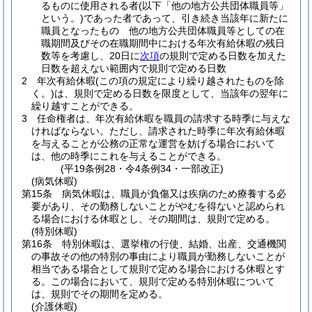
るものに使用される者
(以下「他の地方公共団体職員等」
という。)
であった者であって、引き続き当該年に新たに
職員となったもの 他の地方公共団体職員等としての在
職期間及びその在職期間中における年次有給休暇の残日
数等を考慮し、20日に
次項
の規則で定める日数を加えた
日数を超えない範囲内で規則で定める日数
2
年次有給休暇
(この項の規定により繰り越されたものを除
く。)
は、規則で定める日数を限度として、当該年の翌年に
繰り越すことができる。
3
任命権者は、年次有給休暇を職員の請求する時季に与えな
ければならない。
ただし、請求された時季に年次有給休暇
を与えることが公務の正常な運営を妨げる場合において
は、他の時季にこれを与えることができる。
(平19条例28・令4条例34・一部改正)
(病気休暇)
第15条
病気休暇は、職員が負傷又は疾病のため療養する必
要があり、その勤務しないことがやむを得ないと認められ
る場合における休暇とし、その期間は、規則で定める。
(特別休暇)
第16条
特別休暇は、選挙権の行使、結婚、出産、交通機関
の事故その他の特別の事由により職員が勤務しないことが
相当である場合として規則で定める場合における休暇とす
る。
この場合において、規則で定める特別休暇について
は、規則でその期間を定める。
(介護休暇)