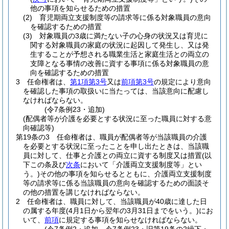
他の事項を知らせるための措置
(2)
育児期両立支援制度等の請求等に係る対象職員の意向
を確認するための措置
(3)
対象職員の3歳に満たない子の心身の状況又は育児に
関する対象職員の家庭の状況に起因して発生し、又は発
生することが予想される職業生活と家庭生活との両立の
支障となる事情の改善に資する事項に係る対象職員の意
向を確認するための措置
3
任命権者は、
第1項第3号
又は
前項第3号
の規定により意向
を確認した事項の取扱いに当たっては、当該意向に配慮し
なければならない。
(令7条例23・追加)
(配偶者等が介護を必要とする状況に至った職員に対する意
向確認等)
第19条の3
任命権者は、職員が配偶者等が当該職員の介護
を必要とする状況に至ったことを申し出たときは、当該職
員に対して、仕事と介護との両立に資する制度又は措置
(以
下この条及び
次条
において「介護両立支援制度等」とい
う。)
その他の事項を知らせるとともに、介護両立支援制度
等の請求等に係る当該職員の意向を確認するための面談そ
の他の措置を講じなければならない。
2
任命権者は、職員に対して、当該職員が40歳に達した日
の属する年度
(4月1日から翌年の3月31日までをいう。)
にお
いて、
前項
に規定する事項を知らせなければならない。