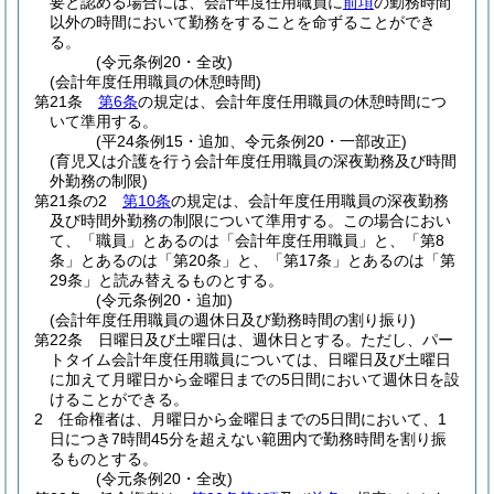
要と認める場合には、会計年度任用職員に
前項
の勤務時間
以外の時間において勤務をすることを命ずることができ
る。
(令元条例20・全改)
(会計年度任用職員の休憩時間)
第21条
第6条
の規定は、会計年度任用職員の休憩時間につ
いて準用する。
(平24条例15・追加、令元条例20・一部改正)
(育児又は介護を行う会計年度任用職員の深夜勤務及び時間
外勤務の制限)
第21条の2
第10条
の規定は、会計年度任用職員の深夜勤務
及び時間外勤務の制限について準用する。
この場合におい
て、「職員」とあるのは「会計年度任用職員」と、「第8
条」とあるのは「第20条」と、「第17条」とあるのは「第
29条」と読み替えるものとする。
(令元条例20・追加)
(会計年度任用職員の週休日及び勤務時間の割り振り)
第22条
日曜日及び土曜日は、週休日とする。
ただし、パー
トタイム会計年度任用職員については、日曜日及び土曜日
に加えて月曜日から金曜日までの5日間において週休日を設
けることができる。
2
任命権者は、月曜日から金曜日までの5日間において、1
日につき7時間45分を超えない範囲内で勤務時間を割り振
るものとする。
(令元条例20・全改)