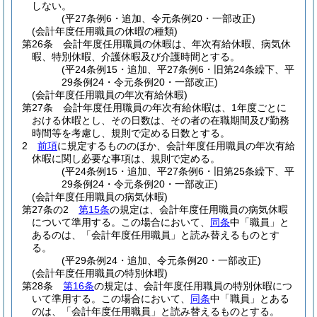
しない。
(平27条例6・追加、令元条例20・一部改正)
(会計年度任用職員の休暇の種類)
第26条
会計年度任用職員の休暇は、年次有給休暇、病気休
暇、特別休暇、介護休暇及び介護時間とする。
(平24条例15・追加、平27条例6・旧第24条繰下、平
29条例24・令元条例20・一部改正)
(会計年度任用職員の年次有給休暇)
第27条
会計年度任用職員の年次有給休暇は、1年度ごとに
おける休暇とし、その日数は、その者の在職期間及び勤務
時間等を考慮し、規則で定める日数とする。
2
前項
に規定するもののほか、会計年度任用職員の年次有給
休暇に関し必要な事項は、規則で定める。
(平24条例15・追加、平27条例6・旧第25条繰下、平
29条例24・令元条例20・一部改正)
(会計年度任用職員の病気休暇)
第27条の2
第15条
の規定は、会計年度任用職員の病気休暇
について準用する。
この場合において、
同条
中「職員」と
あるのは、「会計年度任用職員」と読み替えるものとす
る。
(平29条例24・追加、令元条例20・一部改正)
(会計年度任用職員の特別休暇)
第28条
第16条
の規定は、会計年度任用職員の特別休暇につ
いて準用する。
この場合において、
同条
中「職員」とある
のは、「会計年度任用職員」と読み替えるものとする。