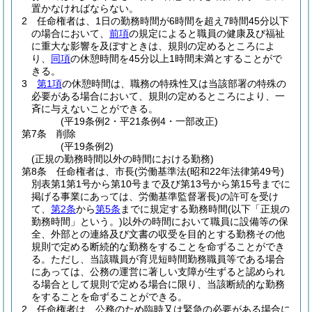
置かなければならない。
2
任命権者は、1日の勤務時間が6時間を超え7時間45分以下
の場合において、
前項
の規定によると職員の健康及び福祉
に重大な影響を及ぼすときは、規則の定めるところによ
り、
同項
の休憩時間を45分以上1時間未満とすることがで
きる。
3
第1項
の休憩時間は、職務の特殊性又は当該部署の特殊の
必要がある場合において、規則の定めるところにより、一
斉に与えないことができる。
(平19条例2・平21条例4・一部改正)
第7条
削除
(平19条例2)
(正規の勤務時間以外の時間における勤務)
第8条
任命権者は、市長
(労働基準法
(昭和22年法律第49号)
別表第1第1号から第10号まで及び第13号から第15号までに
掲げる事業にあっては、労働基準監督署長)
の許可を受け
て、
第2条
から
第5条
までに規定する勤務時間
(以下「正規の
勤務時間」という。)
以外の時間において職員に設備等の保
全、外部との連絡及び文書の収受を目的とする勤務その他
規則で定める断続的な勤務をすることを命ずることができ
る。
ただし、当該職員が育児短時間勤務職員等である場合
にあっては、公務の運営に著しい支障が生ずると認められ
る場合として規則で定める場合に限り、当該断続的な勤務
をすることを命ずることができる。
2
任命権者は、公務のため臨時又は緊急の必要がある場合に