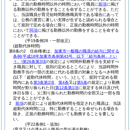
は、正規の勤務時間以外の時間において職員に
前項
に掲げ
る勤務以外の勤務をすることを命ずることができる。
ただ
し、当該職員が育児短時間勤務職員等である場合にあって
は、公務の運営に著しい支障が生ずると認められる場合と
して規則で定める場合に限り、正規の勤務時間以外の時間
において
同項
に掲げる勤務以外の勤務をすることを命ずる
ことができる。
(平19条例28・一部改正)
(超勤代休時間)
第8条の2
任命権者は、
加東市一般職の職員の給与に関する
条例
(平成18年加東市条例第43号。以下「給与条例」とい
う。)
第26条第3項
の規定により時間外勤務手当を支給すべ
き職員に対して、規則の定めるところにより、当該時間外
勤務手当の一部の支給に代わる措置の対象となるべき時間
(以下「超勤代休時間」という。)
として、規則で定める期
間内にある
第3条第2項
、
第4条
又は
第5条
の規定により勤務
時間が割り振られた日
(
第12条第1項
に規定する休日及び代
休日を除く。)
に割り振られた勤務時間の全部又は一部を指
定することができる。
2
前項
の規定により超勤代休時間を指定された職員は、当該
超勤代休時間には、特に勤務することを命ぜられる場合を
除き、正規の勤務時間においても勤務することを要しな
い。
(平22条例1・追加)
(育児又は介護を行う職員の早出遅出勤務)