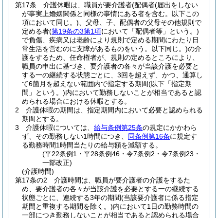
第17条
介護休暇は、職員が要介護者
(配偶者
(届出をしない
が事実上婚姻関係と同様の事情にある者を含む。以下この
項において同じ。)
、父母、子、配偶者の父母その他規則で
定める者
(
第19条の3第1項
において「配偶者等」という。)
で負傷、疾病又は老齢により規則で定める期間にわたり日
常生活を営むのに支障があるものをいう。以下同じ。)
の介
護をするため、任命権者が、規則の定めるところにより、
職員の申出に基づき、要介護者の各々が当該介護を必要と
する一の継続する状態ごとに、3回を超えず、かつ、通算し
て6箇月を超えない範囲内で指定する期間
(以下「指定期
間」という。)
内において勤務しないことが相当であると認
められる場合における休暇とする。
2
介護休暇の期間は、指定期間内において必要と認められる
期間とする。
3
介護休暇については、
給与条例第25条
の規定にかかわら
ず、その勤務しない1時間につき、
同条例第16条
に規定す
る勤務時間1時間当たりの給与額を減額する。
(平22条例1・平28条例46・令7条例2・令7条例23・
一部改正)
(介護時間)
第17条の2
介護時間は、職員が要介護者の介護をするた
め、要介護者の各々が当該介護を必要とする一の継続する
状態ごとに、連続する3年の期間
(当該要介護者に係る指定
期間と重複する期間を除く。)
内において1日の勤務時間の
一部につき勤務しないことが相当であると認められる場合