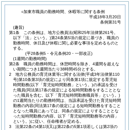
○加東市職員の勤務時間、休暇等に関する条例
平成18年3月20日
条例第31号
(趣旨)
第1条
この条例は、地方公務員法
(昭和25年法律第261号。
以下「法」という。)
第24条第5項の規定に基づき、職員の
勤務時間、休日及び休暇に関し必要な事項を定めるものと
する。
(平28条例5・令元条例20・一部改正)
(1週間の勤務時間)
第2条
職員の勤務時間は、休憩時間を除き、4週間を超えな
い期間につき1週間当たり38時間45分とする。
2
地方公務員の育児休業等に関する法律
(平成3年法律第110
号)
第10条第3項の規定により同条第1項に規定する育児短
時間勤務
(以下「育児短時間勤務」という。)
の承認を受け
た職員
(同法第17条の規定による短時間勤務をすることとな
った職員を含む。以下「育児短時間勤務職員等」という。)
の1週間当たりの勤務時間は、当該承認を受けた育児短時間
勤務の内容
(同法第17条の規定による短時間勤務をすること
となった職員にあっては、同条の規定によりすることとな
った短時間勤務の内容。以下「育児短時間勤務等の内容」
という。)
に従い、任命権者が定める。
3
法第22条の4第1項又は第22条の5第1項若しくは第2項の