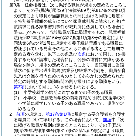
第9条
任命権者は、次に掲げる職員が規則の定めるところに
より、その子
(民法
(明治29年法律第89号)
第817条の2第1項
の規定により職員が当該職員との間における同項に規定す
る特別養子縁組の成立について家庭裁判所に請求した者
(当
該請求に係る家事審判事件が裁判所に係属している場合に
限る。)
であって、当該職員が現に監護するもの、児童福祉
法
(昭和22年法律第164号)
第27条第1項第3号の規定により
同法第6条の4第2号に規定する養子縁組里親である職員に
委託されている児童その他これらに準ずる者として規則で
定める者を含む。以下この条及び
次条
において同じ。)
を養
育するために請求した場合には、公務の運営に支障がある
場合を除き、規則の定めるところにより、当該職員に当該
請求に係る早出遅出勤務
(始業及び終業の時刻を、職員が育
児又は介護を行うためのものとしてあらかじめ定められた
特定の時刻とする勤務時間の割り振りによる勤務をいう。
第3項
において同じ。)
をさせるものとする。
(1)
小学校就学の始期に達するまでの子のある職員
(2)
小学校、義務教育学校の前期課程又は特別支援学校の
小学部に就学している子のある職員であって、規則で定
めるもの
2
前項
の規定は、
第17条第1項
に規定する要介護者を介護す
る職員について準用する。
この場合において、
前項
中「次
に掲げる職員が規則の定めるところにより、その子
(民法
(明治29年法律第89号)
第817条の2第1項の規定により職員