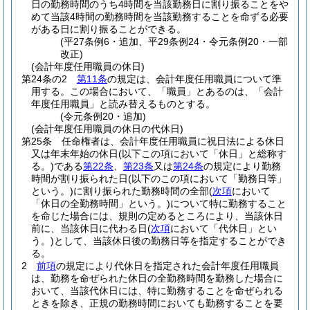
日の勤務時間のうち4時間を当該勤務日に割り振ることをや
めて当該4時間の勤務時間を当該勤務することを命ずる必要
がある日に割り振ることができる。
(平27条例6・追加、平29条例24・令元条例20・一部
改正)
(会計年度任用職員の休日)
第24条の2
第11条
の規定は、会計年度任用職員について準
用する。
この場合において、「職員」とあるのは、「会計
年度任用職員」と読み替えるものとする。
(令元条例20・追加)
(会計年度任用職員の休日の代休日)
第25条
任命権者は、会計年度任用職員に祝日法による休日
又は年末年始の休日
(以下この項において「休日」と総称す
る。)
である
第22条
、
第23条
又は
第24条
の規定により勤務
時間が割り振られた日
(以下のこの項において「勤務日等」
という。)
に割り振られた勤務時間の全部
(
次項
において
「休日の全勤務時間」という。)
について特に勤務すること
を命じた場合には、規則の定めるところにより、当該休日
前に、当該休日に代わる日
(
次項
において「代休日」とい
う。)
として、当該休日後の勤務日等を指定することができ
る。
2
前項
の規定により代休日を指定された会計年度任用職員
は、勤務を命ぜられた休日の全勤務時間を勤務した場合に
おいて、当該代休日には、特に勤務することを命ぜられる
ときを除き、正規の勤務時間においても勤務することを要