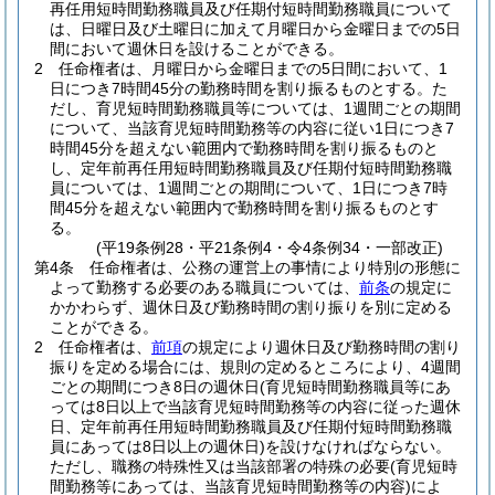
再任用短時間勤務職員及び任期付短時間勤務職員について
は、日曜日及び土曜日に加えて月曜日から金曜日までの5日
間において週休日を設けることができる。
2
任命権者は、月曜日から金曜日までの5日間において、1
日につき7時間45分の勤務時間を割り振るものとする。
た
だし、育児短時間勤務職員等については、1週間ごとの期間
について、当該育児短時間勤務等の内容に従い1日につき7
時間45分を超えない範囲内で勤務時間を割り振るものと
し、定年前再任用短時間勤務職員及び任期付短時間勤務職
員については、1週間ごとの期間について、1日につき7時
間45分を超えない範囲内で勤務時間を割り振るものとす
る。
(平19条例28・平21条例4・令4条例34・一部改正)
第4条
任命権者は、公務の運営上の事情により特別の形態に
よって勤務する必要のある職員については、
前条
の規定に
かかわらず、週休日及び勤務時間の割り振りを別に定める
ことができる。
2
任命権者は、
前項
の規定により週休日及び勤務時間の割り
振りを定める場合には、規則の定めるところにより、4週間
ごとの期間につき8日の週休日
(育児短時間勤務職員等にあ
っては8日以上で当該育児短時間勤務等の内容に従った週休
日、定年前再任用短時間勤務職員及び任期付短時間勤務職
員にあっては8日以上の週休日)
を設けなければならない。
ただし、職務の特殊性又は当該部署の特殊の必要
(育児短時
間勤務等にあっては、当該育児短時間勤務等の内容)
によ