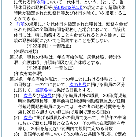
に代わる日
(
次項
において「代休日」という。)
として、当
該休日後の勤務日等
(
第8条の2第1項
の規定により超勤代休
時間が指定された勤務日等及び休日を除く。)
を指定するこ
とができる。
2
前項
の規定により代休日を指定された職員は、勤務を命ぜ
られた休日の全勤務時間を勤務した場合において、当該代
休日には、特に勤務することを命ぜられるときを除き、正
規の勤務時間においても勤務することを要しない。
(平22条例1・一部改正)
(休暇の種類)
第13条
職員の休暇は、年次有給休暇、病気休暇、特別休
暇、介護休暇、介護時間及び組合休暇とする。
(平28条例46・一部改正)
(年次有給休暇)
第14条
年次有給休暇は、一の年ごとにおける休暇とし、そ
の日数は、一の年において、
次の各号
に掲げる職員の区分
に応じて、
当該各号
に掲げる日数とする。
(1)
次号
及び
第3号
に掲げる職員以外の職員 20日
(育児短
時間勤務職員等、定年前再任用短時間勤務職員及び任期
付短時間勤務職員にあっては、その者の勤務時間等を考
慮し20日を超えない範囲内で規則で定める日数)
(2)
次号
に掲げる職員以外の職員であって、当該年の中途
において新たに職員となるもの その年の在職期間を考
慮し、20日を超えない範囲内で規則で定める日数
(3)
当該年の前年において他の地方公共団体等規則で定め