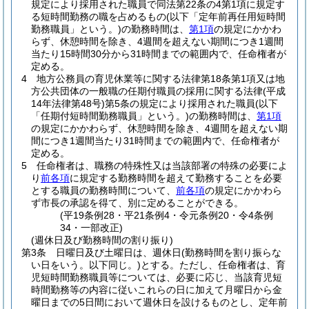
規定により採用された職員で同法第22条の4第1項に規定す
る短時間勤務の職を占めるもの
(以下「定年前再任用短時間
勤務職員」という。)
の勤務時間は、
第1項
の規定にかかわ
らず、休憩時間を除き、4週間を超えない期間につき1週間
当たり15時間30分から31時間までの範囲内で、任命権者が
定める。
4
地方公務員の育児休業等に関する法律第18条第1項又は地
方公共団体の一般職の任期付職員の採用に関する法律
(平成
14年法律第48号)
第5条の規定により採用された職員
(以下
「任期付短時間勤務職員」という。)
の勤務時間は、
第1項
の規定にかかわらず、休憩時間を除き、4週間を超えない期
間につき1週間当たり31時間までの範囲内で、任命権者が
定める。
5
任命権者は、職務の特殊性又は当該部署の特殊の必要によ
り
前各項
に規定する勤務時間を超えて勤務することを必要
とする職員の勤務時間について、
前各項
の規定にかかわら
ず市長の承認を得て、別に定めることができる。
(平19条例28・平21条例4・令元条例20・令4条例
34・一部改正)
(週休日及び勤務時間の割り振り)
第3条
日曜日及び土曜日は、週休日
(勤務時間を割り振らな
い日をいう。以下同じ。)
とする。
ただし、任命権者は、育
児短時間勤務職員等については、必要に応じ、当該育児短
時間勤務等の内容に従いこれらの日に加えて月曜日から金
曜日までの5日間において週休日を設けるものとし、定年前