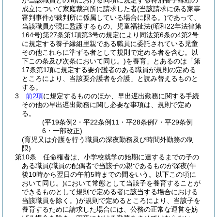
が当該職員との間における同項に規定する特別養子縁組の
成立について家庭裁判所に請求した者
(当該請求に係る家事
審判事件が裁判所に係属している場合に限る。)
であって、
当該職員が現に監護するもの、児童福祉法
(昭和22年法律第
164号)
第27条第1項第3号の規定により同法第6条の4第2号
に規定する養子縁組里親である職員に委託されている児童
その他これらに準ずる者として規則で定める者を含む。以
下この条及び次条において同じ。)
を養育」とあるのは「第
17条第1項に規定する要介護者のある職員が規則の定める
ところにより、当該要介護者を介護」と読み替えるものと
する。
3
前2項
に規定するもののほか、早出遅出勤務に関する手続
その他の早出遅出勤務に関し必要な事項は、規則で定め
る。
(平19条例2・平22条例11・平28条例7・平29条例
6・一部改正)
(育児又は介護を行う職員の深夜勤務及び時間外勤務の制
限)
第10条
任命権者は、小学校就学の始期に達するまでの子の
ある職員
(職員の配偶者で当該子の親であるものが深夜
(午
後10時から翌日の午前5時までの間をいう。以下この項に
おいて同じ。)
において常態として当該子を養育することが
できるものとして規則で定める者に該当する場合における
当該職員を除く。)
が規則で定めるところにより、当該子を
養育するために請求した場合には、公務の正常な運営を妨