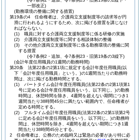
(令7条例2・追加、令7条例23・旧第19条の2繰下・
一部改正)
(勤務環境の整備に関する措置)
第19条の4
任命権者は、介護両立支援制度等の請求等が円
滑に行われるようにするため、次に掲げる措置を講じなけ
ればならない。
(1)
職員に対する介護両立支援制度等に係る研修の実施
(2)
介護両立支援制度等に関する相談体制の整備
(3)
その他介護両立支援制度等に係る勤務環境の整備に関
する措置
(令7条例2・追加、令7条例23・旧第19条の3繰下)
(会計年度任用職員の1週間の勤務時間)
第20条
法第22条の2第1項に規定する会計年度任用職員
(以
下「会計年度任用職員」という。)
の1週間当たりの勤務時
間は、次に掲げる勤務時間とする。
(1)
パートタイム会計年度任用職員
(法第22条の2第1項第1
号に定める会計年度任用職員をいう。以下同じ。)
の勤務
時間は、休憩時間を除き、4週間を超えない期間につき1
週間当たり38時間45分に満たない範囲内で、任命権者が
定める時間とする。
(2)
フルタイム会計年度任用職員
(法第22条の2第1項第2号
に定める会計年度任用職員をいう。以下同じ。)
の勤務時
間は、休憩時間を除き、4週間を超えない期間につき1週
間当たり38時間45分とする。
2
任命権者は、公務のため臨時又は緊急の必要があり特に必