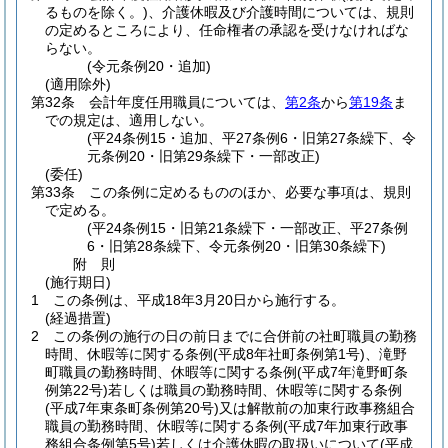
るものを除く。)
、介護休暇及び介護時間については、規則
の定めるところにより、任命権者の承認を受けなければな
らない。
(令元条例20・追加)
(適用除外)
第32条
会計年度任用職員については、
第2条
から
第19条
ま
での規定は、適用しない。
(平24条例15・追加、平27条例6・旧第27条繰下、令
元条例20・旧第29条繰下・一部改正)
(委任)
第33条
この条例に定めるもののほか、必要な事項は、規則
で定める。
(平24条例15・旧第21条繰下・一部改正、平27条例
6・旧第28条繰下、令元条例20・旧第30条繰下)
附
則
(施行期日)
1
この条例は、平成18年3月20日から施行する。
(経過措置)
2
この条例の施行の日の前日までに合併前の社町職員の勤務
時間、休暇等に関する条例
(平成8年社町条例第1号)
、滝野
町職員の勤務時間、休暇等に関する条例
(平成7年滝野町条
例第22号)
若しくは職員の勤務時間、休暇等に関する条例
(平成7年東条町条例第20号)
又は解散前の加東行政事務組合
職員の勤務時間、休暇等に関する条例
(平成7年加東行政事
務組合条例第5号)
若しくは介護休暇の取扱いについて
(平成