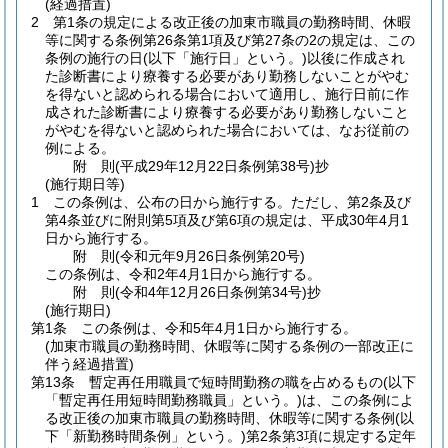
(経過措置)
2
第1条の規定による改正後の加東市職員の勤務時間、休暇
等に関する条例第26条第1項及び第27条の2の規定は、この
条例の施行の日
(以下「施行日」という。)
以後に作成され
た診断書により療養する必要があり勤務しないことがやむ
を得ないと認められる場合において適用し、施行日前に作
成された診断書により療養する必要があり勤務しないこと
がやむを得ないと認められた場合においては、なお従前の
例による。
附
則
(平成29年12月22日
条例第38号)
抄
(施行期日等)
1
この条例は、公布の日から施行する。
ただし、第2条及び
第4条並びに附則第5項及び第6項の規定は、平成30年4月1
日から施行する。
附
則
(令和元年9月26日
条例第20号)
この条例は、令和2年4月1日から施行する。
附
則
(令和4年12月26日
条例第34号)
抄
(施行期日)
第1条
この条例は、令和5年4月1日から施行する。
(加東市職員の勤務時間、休暇等に関する条例の一部改正に
伴う経過措置)
第13条
暫定再任用職員で短時間勤務の職を占めるもの
(以下
「暫定再任用短時間勤務職員」という。)
は、この条例によ
る改正後の加東市職員の勤務時間、休暇等に関する条例
(以
下「新勤務時間条例」という。)
第2条第3項に規定する定年