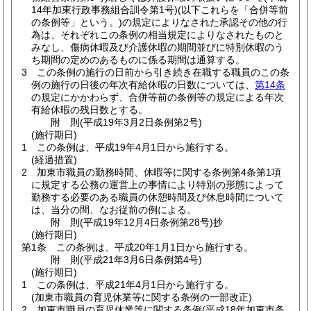
14年加東行政事務組合訓令第1号)
(以下これらを「合併等前
の条例等」という。)
の規定によりなされた承認その他の行
為は、それぞれこの条例の相当規定によりなされたものと
みなし、傷病休暇及び介護休暇の期間並びに特別休暇のう
ち期間の定めのあるものに係る期間は通算する。
3
この条例の施行の日前から引き続き在職する職員のこの条
例の施行の日後の年次有給休暇の日数については、
第14条
の規定にかかわらず、合併等前の条例等の規定による年次
有給休暇の残日数とする。
附
則
(平成19年3月2日
条例第2号)
(施行期日)
1
この条例は、平成19年4月1日から施行する。
(経過措置)
2
加東市職員の勤務時間、休暇等に関する条例第4条第1項
に規定する公務の運営上の事情により特別の形態によって
勤務する必要のある職員の休憩時間及び休息時間について
は、当分の間、なお従前の例による。
附
則
(平成19年12月4日
条例第28号)
抄
(施行期日)
第1条
この条例は、平成20年1月1日から施行する。
附
則
(平成21年3月6日
条例第4号)
(施行期日)
1
この条例は、平成21年4月1日から施行する。
(加東市職員の育児休業等に関する条例の一部改正)
2
加東市職員の育児休業等に関する条例
(平成18年加東市条