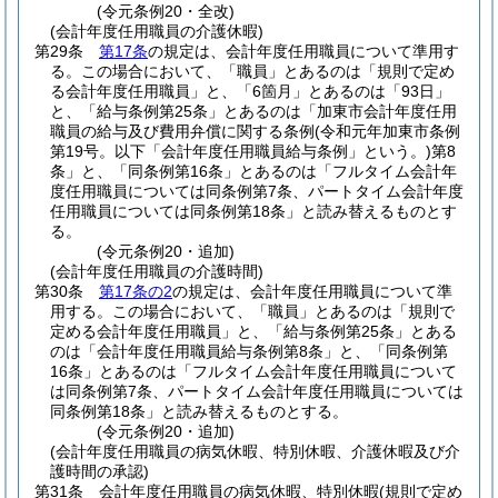
(令元条例20・全改)
(会計年度任用職員の介護休暇)
第29条
第17条
の規定は、会計年度任用職員について準用す
る。
この場合において、「職員」とあるのは「規則で定め
る会計年度任用職員」と、「6箇月」とあるのは「93日」
と、「給与条例第25条」とあるのは「加東市会計年度任用
職員の給与及び費用弁償に関する条例
(令和元年加東市条例
第19号。以下「会計年度任用職員給与条例」という。)
第8
条」と、「同条例第16条」とあるのは「フルタイム会計年
度任用職員については同条例第7条、パートタイム会計年度
任用職員については同条例第18条」と読み替えるものとす
る。
(令元条例20・追加)
(会計年度任用職員の介護時間)
第30条
第17条の2
の規定は、会計年度任用職員について準
用する。
この場合において、「職員」とあるのは「規則で
定める会計年度任用職員」と、「給与条例第25条」とある
のは「会計年度任用職員給与条例第8条」と、「同条例第
16条」とあるのは「フルタイム会計年度任用職員について
は同条例第7条、パートタイム会計年度任用職員については
同条例第18条」と読み替えるものとする。
(令元条例20・追加)
(会計年度任用職員の病気休暇、特別休暇、介護休暇及び介
護時間の承認)
第31条
会計年度任用職員の病気休暇、特別休暇
(規則で定め