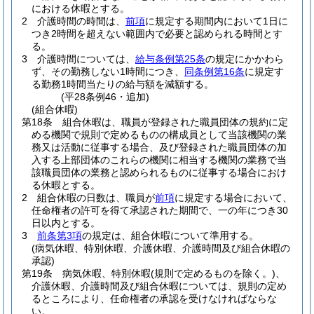
における休暇とする。
2
介護時間の時間は、
前項
に規定する期間内において1日に
つき2時間を超えない範囲内で必要と認められる時間とす
る。
3
介護時間については、
給与条例第25条
の規定にかかわら
ず、その勤務しない1時間につき、
同条例第16条
に規定す
る勤務1時間当たりの給与額を減額する。
(平28条例46・追加)
(組合休暇)
第18条
組合休暇は、職員が登録された職員団体の規約に定
める機関で規則で定めるものの構成員として当該機関の業
務又は活動に従事する場合、及び登録された職員団体の加
入する上部団体のこれらの機関に相当する機関の業務で当
該職員団体の業務と認められるものに従事する場合におけ
る休暇とする。
2
組合休暇の日数は、職員が
前項
に規定する場合において、
任命権者の許可を得て承認された期間で、一の年につき30
日以内とする。
3
前条第3項
の規定は、組合休暇について準用する。
(病気休暇、特別休暇、介護休暇、介護時間及び組合休暇の
承認)
第19条
病気休暇、特別休暇
(規則で定めるものを除く。)
、
介護休暇、介護時間及び組合休暇については、規則の定め
るところにより、任命権者の承認を受けなければならな
い。