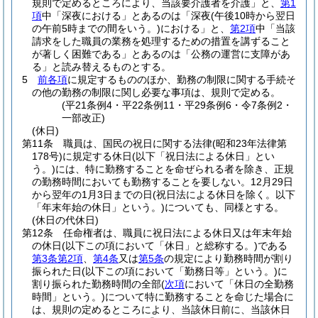
規則で定めるところにより、当該要介護者を介護」と、
第1
項
中「深夜における」とあるのは「深夜
(午後10時から翌日
の午前5時までの間をいう。)
における」と、
第2項
中「当該
請求をした職員の業務を処理するための措置を講ずること
が著しく困難である」とあるのは「公務の運営に支障があ
る」と読み替えるものとする。
5
前各項
に規定するもののほか、勤務の制限に関する手続そ
の他の勤務の制限に関し必要な事項は、規則で定める。
(平21条例4・平22条例11・平29条例6・令7条例2・
一部改正)
(休日)
第11条
職員は、国民の祝日に関する法律
(昭和23年法律第
178号)
に規定する休日
(以下「祝日法による休日」とい
う。)
には、特に勤務することを命ぜられる者を除き、正規
の勤務時間においても勤務することを要しない。
12月29日
から翌年の1月3日までの日
(祝日法による休日を除く。以下
「年末年始の休日」という。)
についても、同様とする。
(休日の代休日)
第12条
任命権者は、職員に祝日法による休日又は年末年始
の休日
(以下この項において「休日」と総称する。)
である
第3条第2項
、
第4条
又は
第5条
の規定により勤務時間が割り
振られた日
(以下この項において「勤務日等」という。)
に
割り振られた勤務時間の全部
(
次項
において「休日の全勤務
時間」という。)
について特に勤務することを命じた場合に
は、規則の定めるところにより、当該休日前に、当該休日