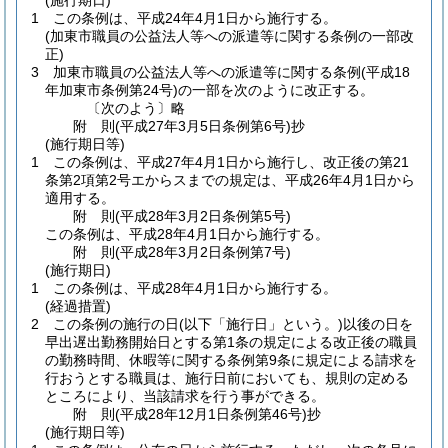
(施行期日)
1
この条例は、平成24年4月1日から施行する。
(加東市職員の公益法人等への派遣等に関する条例の一部改
正)
3
加東市職員の公益法人等への派遣等に関する条例
(平成18
年加東市条例第24号)
の一部を次のように改正する。
〔次のよう〕略
附
則
(平成27年3月5日
条例第6号)
抄
(施行期日等)
1
この条例は、平成27年4月1日から施行し、改正後の第21
条第2項第2号エからスまでの規定は、平成26年4月1日から
適用する。
附
則
(平成28年3月2日
条例第5号)
この条例は、平成28年4月1日から施行する。
附
則
(平成28年3月2日
条例第7号)
(施行期日)
1
この条例は、平成28年4月1日から施行する。
(経過措置)
2
この条例の施行の日
(以下「施行日」という。)
以後の日を
早出遅出勤務開始日とする第1条の規定による改正後の職員
の勤務時間、休暇等に関する条例第9条に規定による請求を
行おうとする職員は、施行日前においても、規則の定める
ところにより、当該請求を行う事ができる。
附
則
(平成28年12月1日
条例第46号)
抄
(施行期日等)