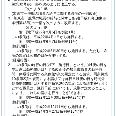
例第32号)
の一部を次のように改正する。
〔次のよう〕略
(加東市一般職の職員の給与に関する条例の一部改正)
3
加東市一般職の職員の給与に関する条例
(平成18年加東市
条例第43号)
の一部を次のように改正する。
〔次のよう〕略
附
則
(平成22年3月5日
条例第1号)
この条例は、平成22年4月1日から施行する。
附
則
(平成22年6月7日
条例第11号)
(施行期日)
1
この条例は、平成22年6月30日から施行する。
ただし、次
項の規定は公布の日から施行する。
(経過措置)
2
この条例の施行の日
(以下「施行日」という。)
以後の日を
早出遅出勤務開始日とする改正後の加東市職員の勤務時
間、休暇等に関する条例第9条の規定による請求、同条例第
10条第2項の規定による請求又は施行日以後の日を時間外
勤務制限開始日とする同条第3項の規定による請求を行おう
とする職員は、施行日前においても、規則の定めるところ
により、これらの請求を行うことができる。
附
則
(平成22年11月30日
条例第22号)
抄
(施行期日)
1
この条例は、平成22年12月1日から施行する。
附
則
(平成24年3月27日
条例第15号)
抄