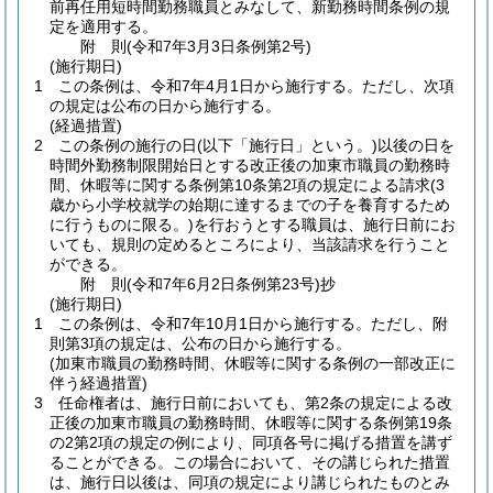
前再任用短時間勤務職員とみなして、新勤務時間条例の規
定を適用する。
附
則
(令和7年3月3日
条例第2号)
(施行期日)
1
この条例は、令和7年4月1日から施行する。
ただし、次項
の規定は公布の日から施行する。
(経過措置)
2
この条例の施行の日
(以下「施行日」という。)
以後の日を
時間外勤務制限開始日とする改正後の加東市職員の勤務時
間、休暇等に関する条例第10条第2項の規定による請求
(3
歳から小学校就学の始期に達するまでの子を養育するため
に行うものに限る。)
を行おうとする職員は、施行日前にお
いても、規則の定めるところにより、当該請求を行うこと
ができる。
附
則
(令和7年6月2日
条例第23号)
抄
(施行期日)
1
この条例は、令和7年10月1日から施行する。
ただし、附
則第3項の規定は、公布の日から施行する。
(加東市職員の勤務時間、休暇等に関する条例の一部改正に
伴う経過措置)
3
任命権者は、施行日前においても、第2条の規定による改
正後の加東市職員の勤務時間、休暇等に関する条例第19条
の2第2項の規定の例により、同項各号に掲げる措置を講ず
ることができる。
この場合において、その講じられた措置
は、施行日以後は、同項の規定により講じられたものとみ