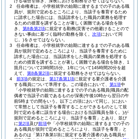
げる場合を除き、深夜における勤務をさせてはならない。
2
任命権者は、小学校就学の始期に達するまでの子のある職
員が、規則で定めるところにより、当該子を養育するため
に請求した場合には、当該請求をした職員の業務を処理す
るための措置を講ずることが著しく困難である場合を除
き、
第8条第2項
に規定する勤務
(災害その他避けることので
きない事由に基づく臨時の勤務を除く。
次項
において同
じ。)
をさせてはならない。
3
任命権者は、小学校就学の始期に達するまでの子のある職
員が規則で定めるところにより、当該子を養育するために
請求した場合には、当該請求をした職員の業務を処理する
ための措置を講ずることが著しく困難である場合を除き、1
箇月について23時間15分、1年について145時間20分を超
えて、
第8条第2項
に規定する勤務をさせてはならない。
4
前3項
の規定は、
第17条第1項
に規定する要介護者を介護
する職員について準用する。
この場合において、
第1項
中
「小学校就学の始期に達するまでの子のある職員
(職員の配
偶者で当該子の親であるものが深夜
(午後10時から翌日の午
前5時までの間をいう。以下この項において同じ。)
におい
て常態として当該子を養育することができるものとして規
則で定める者に該当する場合における当該職員を除く。)
が
規則で定めるところにより、当該子を養育」とあり、並び
に
第2項
及び
前項
中「小学校就学の始期に達するまでの子の
ある職員が規則で定めるところにより、当該子を養育」と
あるのは「第17条第1項に規定する要介護者のある職員が