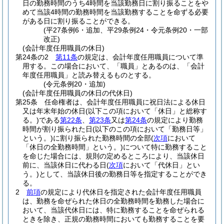
日の勤務時間のうち4時間を当該勤務日に割り振ることをや
めて当該4時間の勤務時間を当該勤務することを命ずる必要
がある日に割り振ることができる。
(平27条例6・追加、平29条例24・令元条例20・一部
改正)
(会計年度任用職員の休日)
第24条の2
第11条
の規定は、会計年度任用職員について準
用する。
この場合において、「職員」とあるのは、「会計
年度任用職員」と読み替えるものとする。
(令元条例20・追加)
(会計年度任用職員の休日の代休日)
第25条
任命権者は、会計年度任用職員に祝日法による休日
又は年末年始の休日
(以下この項において「休日」と総称す
る。)
である
第22条
、
第23条
又は
第24条
の規定により勤務
時間が割り振られた日
(以下のこの項において「勤務日等」
という。)
に割り振られた勤務時間の全部
(
次項
において
「休日の全勤務時間」という。)
について特に勤務すること
を命じた場合には、規則の定めるところにより、当該休日
前に、当該休日に代わる日
(
次項
において「代休日」とい
う。)
として、当該休日後の勤務日等を指定することができ
る。
2
前項
の規定により代休日を指定された会計年度任用職員
は、勤務を命ぜられた休日の全勤務時間を勤務した場合に
おいて、当該代休日には、特に勤務することを命ぜられる
ときを除き、正規の勤務時間においても勤務することを要