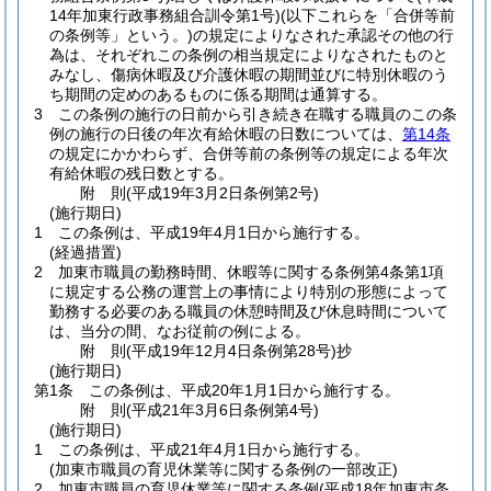
14年加東行政事務組合訓令第1号)
(以下これらを「合併等前
の条例等」という。)
の規定によりなされた承認その他の行
為は、それぞれこの条例の相当規定によりなされたものと
みなし、傷病休暇及び介護休暇の期間並びに特別休暇のう
ち期間の定めのあるものに係る期間は通算する。
3
この条例の施行の日前から引き続き在職する職員のこの条
例の施行の日後の年次有給休暇の日数については、
第14条
の規定にかかわらず、合併等前の条例等の規定による年次
有給休暇の残日数とする。
附
則
(平成19年3月2日
条例第2号)
(施行期日)
1
この条例は、平成19年4月1日から施行する。
(経過措置)
2
加東市職員の勤務時間、休暇等に関する条例第4条第1項
に規定する公務の運営上の事情により特別の形態によって
勤務する必要のある職員の休憩時間及び休息時間について
は、当分の間、なお従前の例による。
附
則
(平成19年12月4日
条例第28号)
抄
(施行期日)
第1条
この条例は、平成20年1月1日から施行する。
附
則
(平成21年3月6日
条例第4号)
(施行期日)
1
この条例は、平成21年4月1日から施行する。
(加東市職員の育児休業等に関する条例の一部改正)
2
加東市職員の育児休業等に関する条例
(平成18年加東市条