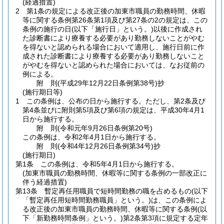
(経過措置)
2
第1条の規定による改正後の加東市職員の勤務時間、休暇
等に関する条例第26条第1項及び第27条の2の規定は、この
条例の施行の日
(以下「施行日」という。)
以後に作成され
た診断書により療養する必要があり勤務しないことがやむ
を得ないと認められる場合において適用し、施行日前に作
成された診断書により療養する必要があり勤務しないこと
がやむを得ないと認められた場合においては、なお従前の
例による。
附
則
(平成29年12月22日
条例第38号)
抄
(施行期日等)
1
この条例は、公布の日から施行する。
ただし、第2条及び
第4条並びに附則第5項及び第6項の規定は、平成30年4月1
日から施行する。
附
則
(令和元年9月26日
条例第20号)
この条例は、令和2年4月1日から施行する。
附
則
(令和4年12月26日
条例第34号)
抄
(施行期日)
第1条
この条例は、令和5年4月1日から施行する。
(加東市職員の勤務時間、休暇等に関する条例の一部改正に
伴う経過措置)
第13条
暫定再任用職員で短時間勤務の職を占めるもの
(以下
「暫定再任用短時間勤務職員」という。)
は、この条例によ
る改正後の加東市職員の勤務時間、休暇等に関する条例
(以
下「新勤務時間条例」という。)
第2条第3項に規定する定年