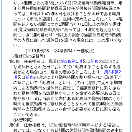
り、4週間ごとの期間につき8日
(育児短時間勤務職員等、定
年前再任用短時間勤務職員及び任期付短時間勤務職員にあ
っては、8日以上)
の週休日を設けることが困難である職員
について市長と協議して、規則の定めるところにより、4週
間を超えない期間につき1週間当たり1日以上の割合で週休
日
(育児短時間勤務職員等にあっては、4週間を超えない期
間につき1週間当たり1日以上の割合で当該育児短時間勤務
等の内容に従った週休日)
を設ける場合には、この限りでな
い。
(平19条例28・令4条例34・一部改正)
(週休日の振替等)
第5条
任命権者は、職員に
第3条第1項
又は
前条
の規定によ
り週休日とされた日において特に勤務することを命ずる必
要がある場合には、規則の定めるところにより、
第3条第2
項
又は
前条
の規定により勤務時間が割り振られた日
(以下こ
の条において「勤務日」という。)
のうち規則で定める期間
内にある勤務日を週休日に変更して当該勤務日に割り振ら
れた勤務時間を当該勤務することを命ずる必要がある日に
割り振り、又は当該期間内にある勤務日の勤務時間のうち4
時間を当該勤務日に割り振ることをやめて当該4時間の勤務
時間を当該勤務することを命ずる必要がある日に割り振る
ことができる。
(休憩時間)
第6条
任命権者は、1日の勤務時間が6時間を超える場合に
おいては、少なくとも1時間の休憩時間を勤務時間の途中に