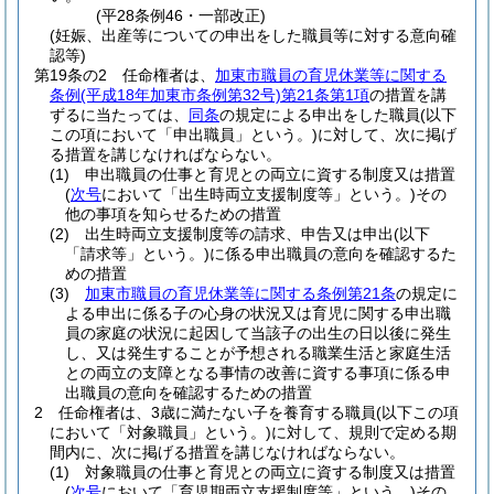
(平28条例46・一部改正)
(妊娠、出産等についての申出をした職員等に対する意向確
認等)
第19条の2
任命権者は、
加東市職員の育児休業等に関する
条例
(平成18年加東市条例第32号)
第21条第1項
の措置を講
ずるに当たっては、
同条
の規定による申出をした職員
(以下
この項において「申出職員」という。)
に対して、次に掲げ
る措置を講じなければならない。
(1)
申出職員の仕事と育児との両立に資する制度又は措置
(
次号
において「出生時両立支援制度等」という。)
その
他の事項を知らせるための措置
(2)
出生時両立支援制度等の請求、申告又は申出
(以下
「請求等」という。)
に係る申出職員の意向を確認するた
めの措置
(3)
加東市職員の育児休業等に関する条例第21条
の規定に
よる申出に係る子の心身の状況又は育児に関する申出職
員の家庭の状況に起因して当該子の出生の日以後に発生
し、又は発生することが予想される職業生活と家庭生活
との両立の支障となる事情の改善に資する事項に係る申
出職員の意向を確認するための措置
2
任命権者は、3歳に満たない子を養育する職員
(以下この項
において「対象職員」という。)
に対して、規則で定める期
間内に、次に掲げる措置を講じなければならない。
(1)
対象職員の仕事と育児との両立に資する制度又は措置
(
次号
において「育児期両立支援制度等」という。)
その