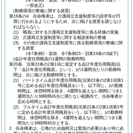
(令7条例2・追加、令7条例23・旧第19条の2繰下・
一部改正)
(勤務環境の整備に関する措置)
第19条の4
任命権者は、介護両立支援制度等の請求等が円
滑に行われるようにするため、次に掲げる措置を講じなけ
ればならない。
(1)
職員に対する介護両立支援制度等に係る研修の実施
(2)
介護両立支援制度等に関する相談体制の整備
(3)
その他介護両立支援制度等に係る勤務環境の整備に関
する措置
(令7条例2・追加、令7条例23・旧第19条の3繰下)
(会計年度任用職員の1週間の勤務時間)
第20条
法第22条の2第1項に規定する会計年度任用職員
(以
下「会計年度任用職員」という。)
の1週間当たりの勤務時
間は、次に掲げる勤務時間とする。
(1)
パートタイム会計年度任用職員
(法第22条の2第1項第1
号に定める会計年度任用職員をいう。以下同じ。)
の勤務
時間は、休憩時間を除き、4週間を超えない期間につき1
週間当たり38時間45分に満たない範囲内で、任命権者が
定める時間とする。
(2)
フルタイム会計年度任用職員
(法第22条の2第1項第2号
に定める会計年度任用職員をいう。以下同じ。)
の勤務時
間は、休憩時間を除き、4週間を超えない期間につき1週
間当たり38時間45分とする。
2
任命権者は、公務のため臨時又は緊急の必要があり特に必