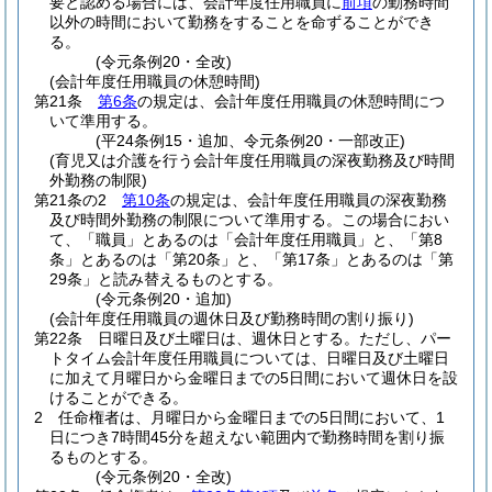
要と認める場合には、会計年度任用職員に
前項
の勤務時間
以外の時間において勤務をすることを命ずることができ
る。
(令元条例20・全改)
(会計年度任用職員の休憩時間)
第21条
第6条
の規定は、会計年度任用職員の休憩時間につ
いて準用する。
(平24条例15・追加、令元条例20・一部改正)
(育児又は介護を行う会計年度任用職員の深夜勤務及び時間
外勤務の制限)
第21条の2
第10条
の規定は、会計年度任用職員の深夜勤務
及び時間外勤務の制限について準用する。
この場合におい
て、「職員」とあるのは「会計年度任用職員」と、「第8
条」とあるのは「第20条」と、「第17条」とあるのは「第
29条」と読み替えるものとする。
(令元条例20・追加)
(会計年度任用職員の週休日及び勤務時間の割り振り)
第22条
日曜日及び土曜日は、週休日とする。
ただし、パー
トタイム会計年度任用職員については、日曜日及び土曜日
に加えて月曜日から金曜日までの5日間において週休日を設
けることができる。
2
任命権者は、月曜日から金曜日までの5日間において、1
日につき7時間45分を超えない範囲内で勤務時間を割り振
るものとする。
(令元条例20・全改)