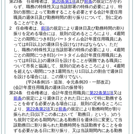
第23条
任命権者は、
第20条第1項
及び
前条
の規定にかかわ
らず、職務の特殊性又は当該部署の特殊の必要により、特
別の形態によって勤務することを必要とする会計年度任用
職員の週休日及び勤務時間の割り振りについて、別に定め
ることができる。
2
任命権者は、
前項
の規定により週休日及び勤務時間の割り
振りを定める場合には、規則の定めるところにより、4週間
ごとの期間につき8日
(パートタイム会計年度任用職員にあ
っては8日以上)
の週休日を設けなければならない。
ただ
し、職務の特殊性又は当該部署の特殊の必要により、4週間
ごとの期間につき8日
(パートタイム会計年度任用職員にあ
っては8日以上)
の週休日を設けることが困難である職員に
ついて市長と協議して、規則の定めるところにより、4週間
を超えない期間につき1週間当たり1日以上の割合で週休日
を設ける場合には、この限りでない。
(平24条例15・追加、令元条例20・一部改正)
(会計年度任用職員の週休日の振替等)
第24条
任命権者は、会計年度任用職員に
第22条第1項
又は
前条
の規定により週休日とされた日において特に勤務する
ことを命ずる必要がある場合には、規則の定めるところに
より、
第22条第2項
又は
前条
の規定により勤務時間が割り
振られた日
(以下この条において「勤務日」という。)
のう
ち規則で定める期間内にある勤務日を週休日に変更して当
該勤務日に割り振られた勤務時間を当該勤務することを命
ずる必要がある日に割り振り、又は当該期間内にある勤務