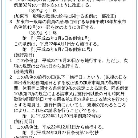
例第32号)
の一部を次のように改正する。
〔次のよう〕略
(加東市一般職の職員の給与に関する条例の一部改正)
3
加東市一般職の職員の給与に関する条例
(平成18年加東市
条例第43号)
の一部を次のように改正する。
〔次のよう〕略
附
則
(平成22年3月5日
条例第1号)
この条例は、平成22年4月1日から施行する。
附
則
(平成22年6月7日
条例第11号)
(施行期日)
1
この条例は、平成22年6月30日から施行する。
ただし、次
項の規定は公布の日から施行する。
(経過措置)
2
この条例の施行の日
(以下「施行日」という。)
以後の日を
早出遅出勤務開始日とする改正後の加東市職員の勤務時
間、休暇等に関する条例第9条の規定による請求、同条例第
10条第2項の規定による請求又は施行日以後の日を時間外
勤務制限開始日とする同条第3項の規定による請求を行おう
とする職員は、施行日前においても、規則の定めるところ
により、これらの請求を行うことができる。
附
則
(平成22年11月30日
条例第22号)
抄
(施行期日)
1
この条例は、平成22年12月1日から施行する。
附
則
(平成24年3月27日
条例第15号)
抄