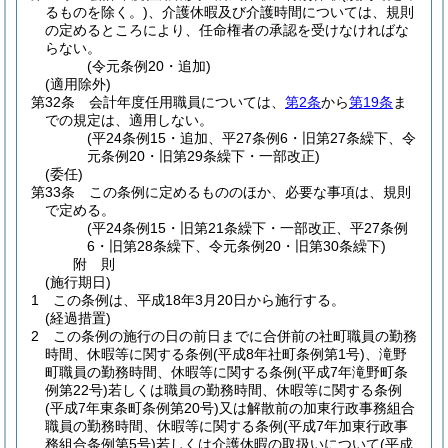
るものを除く。)
、介護休暇及び介護時間については、規則
の定めるところにより、任命権者の承認を受けなければな
らない。
(令元条例20・追加)
(適用除外)
第32条
会計年度任用職員については、
第2条
から
第19条
ま
での規定は、適用しない。
(平24条例15・追加、平27条例6・旧第27条繰下、令
元条例20・旧第29条繰下・一部改正)
(委任)
第33条
この条例に定めるもののほか、必要な事項は、規則
で定める。
(平24条例15・旧第21条繰下・一部改正、平27条例
6・旧第28条繰下、令元条例20・旧第30条繰下)
附
則
(施行期日)
1
この条例は、平成18年3月20日から施行する。
(経過措置)
2
この条例の施行の日の前日までに合併前の社町職員の勤務
時間、休暇等に関する条例
(平成8年社町条例第1号)
、滝野
町職員の勤務時間、休暇等に関する条例
(平成7年滝野町条
例第22号)
若しくは職員の勤務時間、休暇等に関する条例
(平成7年東条町条例第20号)
又は解散前の加東行政事務組合
職員の勤務時間、休暇等に関する条例
(平成7年加東行政事
務組合条例第5号)
若しくは介護休暇の取扱いについて
(平成