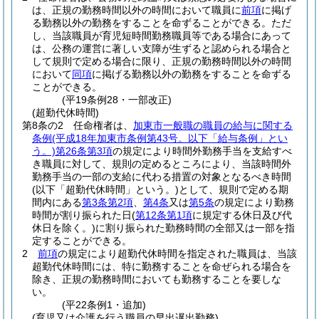
は、正規の勤務時間以外の時間において職員に
前項
に掲げ
る勤務以外の勤務をすることを命ずることができる。
ただ
し、当該職員が育児短時間勤務職員等である場合にあって
は、公務の運営に著しい支障が生ずると認められる場合と
して規則で定める場合に限り、正規の勤務時間以外の時間
において
同項
に掲げる勤務以外の勤務をすることを命ずる
ことができる。
(平19条例28・一部改正)
(超勤代休時間)
第8条の2
任命権者は、
加東市一般職の職員の給与に関する
条例
(平成18年加東市条例第43号。以下「給与条例」とい
う。)
第26条第3項
の規定により時間外勤務手当を支給すべ
き職員に対して、規則の定めるところにより、当該時間外
勤務手当の一部の支給に代わる措置の対象となるべき時間
(以下「超勤代休時間」という。)
として、規則で定める期
間内にある
第3条第2項
、
第4条
又は
第5条
の規定により勤務
時間が割り振られた日
(
第12条第1項
に規定する休日及び代
休日を除く。)
に割り振られた勤務時間の全部又は一部を指
定することができる。
2
前項
の規定により超勤代休時間を指定された職員は、当該
超勤代休時間には、特に勤務することを命ぜられる場合を
除き、正規の勤務時間においても勤務することを要しな
い。
(平22条例1・追加)
(育児又は介護を行う職員の早出遅出勤務)