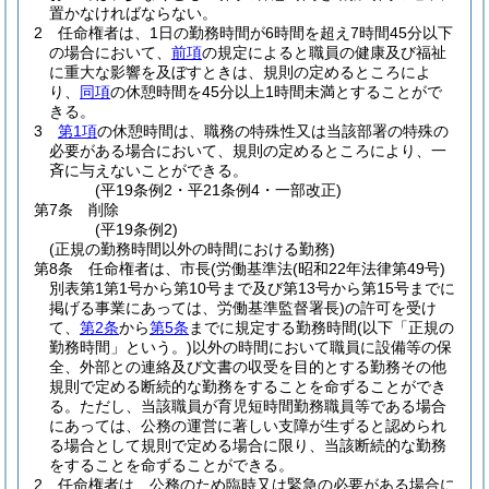
置かなければならない。
2
任命権者は、1日の勤務時間が6時間を超え7時間45分以下
の場合において、
前項
の規定によると職員の健康及び福祉
に重大な影響を及ぼすときは、規則の定めるところによ
り、
同項
の休憩時間を45分以上1時間未満とすることがで
きる。
3
第1項
の休憩時間は、職務の特殊性又は当該部署の特殊の
必要がある場合において、規則の定めるところにより、一
斉に与えないことができる。
(平19条例2・平21条例4・一部改正)
第7条
削除
(平19条例2)
(正規の勤務時間以外の時間における勤務)
第8条
任命権者は、市長
(労働基準法
(昭和22年法律第49号)
別表第1第1号から第10号まで及び第13号から第15号までに
掲げる事業にあっては、労働基準監督署長)
の許可を受け
て、
第2条
から
第5条
までに規定する勤務時間
(以下「正規の
勤務時間」という。)
以外の時間において職員に設備等の保
全、外部との連絡及び文書の収受を目的とする勤務その他
規則で定める断続的な勤務をすることを命ずることができ
る。
ただし、当該職員が育児短時間勤務職員等である場合
にあっては、公務の運営に著しい支障が生ずると認められ
る場合として規則で定める場合に限り、当該断続的な勤務
をすることを命ずることができる。
2
任命権者は、公務のため臨時又は緊急の必要がある場合に