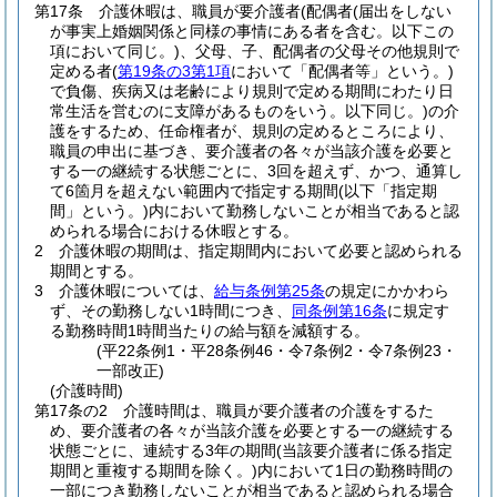
第17条
介護休暇は、職員が要介護者
(配偶者
(届出をしない
が事実上婚姻関係と同様の事情にある者を含む。以下この
項において同じ。)
、父母、子、配偶者の父母その他規則で
定める者
(
第19条の3第1項
において「配偶者等」という。)
で負傷、疾病又は老齢により規則で定める期間にわたり日
常生活を営むのに支障があるものをいう。以下同じ。)
の介
護をするため、任命権者が、規則の定めるところにより、
職員の申出に基づき、要介護者の各々が当該介護を必要と
する一の継続する状態ごとに、3回を超えず、かつ、通算し
て6箇月を超えない範囲内で指定する期間
(以下「指定期
間」という。)
内において勤務しないことが相当であると認
められる場合における休暇とする。
2
介護休暇の期間は、指定期間内において必要と認められる
期間とする。
3
介護休暇については、
給与条例第25条
の規定にかかわら
ず、その勤務しない1時間につき、
同条例第16条
に規定す
る勤務時間1時間当たりの給与額を減額する。
(平22条例1・平28条例46・令7条例2・令7条例23・
一部改正)
(介護時間)
第17条の2
介護時間は、職員が要介護者の介護をするた
め、要介護者の各々が当該介護を必要とする一の継続する
状態ごとに、連続する3年の期間
(当該要介護者に係る指定
期間と重複する期間を除く。)
内において1日の勤務時間の
一部につき勤務しないことが相当であると認められる場合