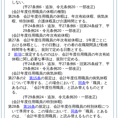
しない。
(平27条例6・追加、令元条例20・一部改正)
(会計年度任用職員の休暇の種類)
第26条
会計年度任用職員の休暇は、年次有給休暇、病気休
暇、特別休暇、介護休暇及び介護時間とする。
(平24条例15・追加、平27条例6・旧第24条繰下、平
29条例24・令元条例20・一部改正)
(会計年度任用職員の年次有給休暇)
第27条
会計年度任用職員の年次有給休暇は、1年度ごとに
おける休暇とし、その日数は、その者の在職期間及び勤務
時間等を考慮し、規則で定める日数とする。
2
前項
に規定するもののほか、会計年度任用職員の年次有給
休暇に関し必要な事項は、規則で定める。
(平24条例15・追加、平27条例6・旧第25条繰下、平
29条例24・令元条例20・一部改正)
(会計年度任用職員の病気休暇)
第27条の2
第15条
の規定は、会計年度任用職員の病気休暇
について準用する。
この場合において、
同条
中「職員」と
あるのは、「会計年度任用職員」と読み替えるものとす
る。
(平29条例24・追加、令元条例20・一部改正)
(会計年度任用職員の特別休暇)
第28条
第16条
の規定は、会計年度任用職員の特別休暇につ
いて準用する。
この場合において、
同条
中「職員」とある
のは、「会計年度任用職員」と読み替えるものとする。