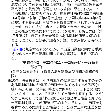
が当該職員との間における同項に規定する特別養子縁組の
成立について家庭裁判所に請求した者
(当該請求に係る家事
審判事件が裁判所に係属している場合に限る。)
であって、
当該職員が現に監護するもの、児童福祉法
(昭和22年法律第
164号)
第27条第1項第3号の規定により同法第6条の4第2号
に規定する養子縁組里親である職員に委託されている児童
その他これらに準ずる者として規則で定める者を含む。以
下この条及び次条において同じ。)
を養育」とあるのは「第
17条第1項に規定する要介護者のある職員が規則の定める
ところにより、当該要介護者を介護」と読み替えるものと
する。
3
前2項
に規定するもののほか、早出遅出勤務に関する手続
その他の早出遅出勤務に関し必要な事項は、規則で定め
る。
(平19条例2・平22条例11・平28条例7・平29条例
6・一部改正)
(育児又は介護を行う職員の深夜勤務及び時間外勤務の制
限)
第10条
任命権者は、小学校就学の始期に達するまでの子の
ある職員
(職員の配偶者で当該子の親であるものが深夜
(午
後10時から翌日の午前5時までの間をいう。以下この項に
おいて同じ。)
において常態として当該子を養育することが
できるものとして規則で定める者に該当する場合における
当該職員を除く。)
が規則で定めるところにより、当該子を
養育するために請求した場合には、公務の正常な運営を妨