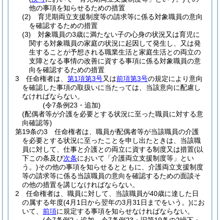
他の事項を知らせるための措置
(2)
育児期両立支援制度等の請求等に係る対象職員の意向
を確認するための措置
(3)
対象職員の3歳に満たない子の心身の状況又は育児に
関する対象職員の家庭の状況に起因して発生し、又は発
生することが予想される職業生活と家庭生活との両立の
支障となる事情の改善に資する事項に係る対象職員の意
向を確認するための措置
3
任命権者は、
第1項第3号
又は
前項第3号
の規定により意向
を確認した事項の取扱いに当たっては、当該意向に配慮し
なければならない。
(令7条例23・追加)
(配偶者等が介護を必要とする状況に至った職員に対する意
向確認等)
第19条の3
任命権者は、職員が配偶者等が当該職員の介護
を必要とする状況に至ったことを申し出たときは、当該職
員に対して、仕事と介護との両立に資する制度又は措置
(以
下この条及び
次条
において「介護両立支援制度等」とい
う。)
その他の事項を知らせるとともに、介護両立支援制度
等の請求等に係る当該職員の意向を確認するための面談そ
の他の措置を講じなければならない。
2
任命権者は、職員に対して、当該職員が40歳に達した日
の属する年度
(4月1日から翌年の3月31日までをいう。)
にお
いて、
前項
に規定する事項を知らせなければならない。