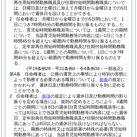
再任用短時間勤務職員及び任期付短時間勤務職員について
は、日曜日及び土曜日に加えて月曜日から金曜日までの5日
間において週休日を設けることができる。
2
任命権者は、月曜日から金曜日までの5日間において、1
日につき7時間45分の勤務時間を割り振るものとする。
た
だし、育児短時間勤務職員等については、1週間ごとの期間
について、当該育児短時間勤務等の内容に従い1日につき7
時間45分を超えない範囲内で勤務時間を割り振るものと
し、定年前再任用短時間勤務職員及び任期付短時間勤務職
員については、1週間ごとの期間について、1日につき7時
間45分を超えない範囲内で勤務時間を割り振るものとす
る。
(平19条例28・平21条例4・令4条例34・一部改正)
第4条
任命権者は、公務の運営上の事情により特別の形態に
よって勤務する必要のある職員については、
前条
の規定に
かかわらず、週休日及び勤務時間の割り振りを別に定める
ことができる。
2
任命権者は、
前項
の規定により週休日及び勤務時間の割り
振りを定める場合には、規則の定めるところにより、4週間
ごとの期間につき8日の週休日
(育児短時間勤務職員等にあ
っては8日以上で当該育児短時間勤務等の内容に従った週休
日、定年前再任用短時間勤務職員及び任期付短時間勤務職
員にあっては8日以上の週休日)
を設けなければならない。
ただし、職務の特殊性又は当該部署の特殊の必要
(育児短時
間勤務等にあっては、当該育児短時間勤務等の内容)
によ