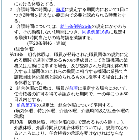
における休暇とする。
2
介護時間の時間は、
前項
に規定する期間内において1日に
つき2時間を超えない範囲内で必要と認められる時間とす
る。
3
介護時間については、
給与条例第25条
の規定にかかわら
ず、その勤務しない1時間につき、
同条例第16条
に規定す
る勤務1時間当たりの給与額を減額する。
(平28条例46・追加)
(組合休暇)
第18条
組合休暇は、職員が登録された職員団体の規約に定
める機関で規則で定めるものの構成員として当該機関の業
務又は活動に従事する場合、及び登録された職員団体の加
入する上部団体のこれらの機関に相当する機関の業務で当
該職員団体の業務と認められるものに従事する場合におけ
る休暇とする。
2
組合休暇の日数は、職員が
前項
に規定する場合において、
任命権者の許可を得て承認された期間で、一の年につき30
日以内とする。
3
前条第3項
の規定は、組合休暇について準用する。
(病気休暇、特別休暇、介護休暇、介護時間及び組合休暇の
承認)
第19条
病気休暇、特別休暇
(規則で定めるものを除く。)
、
介護休暇、介護時間及び組合休暇については、規則の定め
るところにより、任命権者の承認を受けなければならな
い。