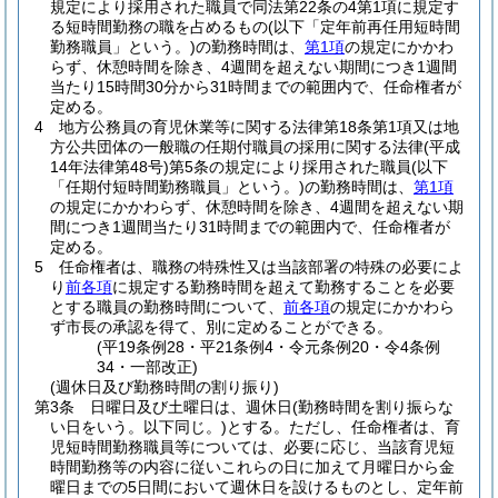
規定により採用された職員で同法第22条の4第1項に規定す
る短時間勤務の職を占めるもの
(以下「定年前再任用短時間
勤務職員」という。)
の勤務時間は、
第1項
の規定にかかわ
らず、休憩時間を除き、4週間を超えない期間につき1週間
当たり15時間30分から31時間までの範囲内で、任命権者が
定める。
4
地方公務員の育児休業等に関する法律第18条第1項又は地
方公共団体の一般職の任期付職員の採用に関する法律
(平成
14年法律第48号)
第5条の規定により採用された職員
(以下
「任期付短時間勤務職員」という。)
の勤務時間は、
第1項
の規定にかかわらず、休憩時間を除き、4週間を超えない期
間につき1週間当たり31時間までの範囲内で、任命権者が
定める。
5
任命権者は、職務の特殊性又は当該部署の特殊の必要によ
り
前各項
に規定する勤務時間を超えて勤務することを必要
とする職員の勤務時間について、
前各項
の規定にかかわら
ず市長の承認を得て、別に定めることができる。
(平19条例28・平21条例4・令元条例20・令4条例
34・一部改正)
(週休日及び勤務時間の割り振り)
第3条
日曜日及び土曜日は、週休日
(勤務時間を割り振らな
い日をいう。以下同じ。)
とする。
ただし、任命権者は、育
児短時間勤務職員等については、必要に応じ、当該育児短
時間勤務等の内容に従いこれらの日に加えて月曜日から金
曜日までの5日間において週休日を設けるものとし、定年前