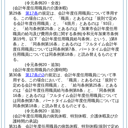
(令元条例20・全改)
(会計年度任用職員の介護休暇)
第29条
第17条
の規定は、会計年度任用職員について準用す
る。
この場合において、「職員」とあるのは「規則で定め
る会計年度任用職員」と、「6箇月」とあるのは「93日」
と、「給与条例第25条」とあるのは「加東市会計年度任用
職員の給与及び費用弁償に関する条例
(令和元年加東市条例
第19号。以下「会計年度任用職員給与条例」という。)
第8
条」と、「同条例第16条」とあるのは「フルタイム会計年
度任用職員については同条例第7条、パートタイム会計年度
任用職員については同条例第18条」と読み替えるものとす
る。
(令元条例20・追加)
(会計年度任用職員の介護時間)
第30条
第17条の2
の規定は、会計年度任用職員について準
用する。
この場合において、「職員」とあるのは「規則で
定める会計年度任用職員」と、「給与条例第25条」とある
のは「会計年度任用職員給与条例第8条」と、「同条例第
16条」とあるのは「フルタイム会計年度任用職員について
は同条例第7条、パートタイム会計年度任用職員については
同条例第18条」と読み替えるものとする。
(令元条例20・追加)
(会計年度任用職員の病気休暇、特別休暇、介護休暇及び介
護時間の承認)
第31条
会計年度任用職員の病気休暇、特別休暇
(規則で定め