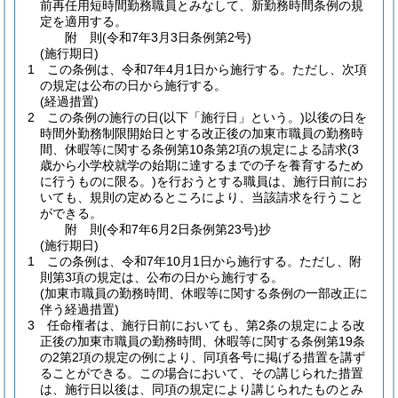
前再任用短時間勤務職員とみなして、新勤務時間条例の規
定を適用する。
附
則
(令和7年3月3日
条例第2号)
(施行期日)
1
この条例は、令和7年4月1日から施行する。
ただし、次項
の規定は公布の日から施行する。
(経過措置)
2
この条例の施行の日
(以下「施行日」という。)
以後の日を
時間外勤務制限開始日とする改正後の加東市職員の勤務時
間、休暇等に関する条例第10条第2項の規定による請求
(3
歳から小学校就学の始期に達するまでの子を養育するため
に行うものに限る。)
を行おうとする職員は、施行日前にお
いても、規則の定めるところにより、当該請求を行うこと
ができる。
附
則
(令和7年6月2日
条例第23号)
抄
(施行期日)
1
この条例は、令和7年10月1日から施行する。
ただし、附
則第3項の規定は、公布の日から施行する。
(加東市職員の勤務時間、休暇等に関する条例の一部改正に
伴う経過措置)
3
任命権者は、施行日前においても、第2条の規定による改
正後の加東市職員の勤務時間、休暇等に関する条例第19条
の2第2項の規定の例により、同項各号に掲げる措置を講ず
ることができる。
この場合において、その講じられた措置
は、施行日以後は、同項の規定により講じられたものとみ