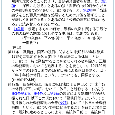
規則で定めるところにより、当該要介護者を介護」と、
第1
項
中「深夜における」とあるのは「深夜
(午後10時から翌日
の午前5時までの間をいう。)
における」と、
第2項
中「当該
請求をした職員の業務を処理するための措置を講ずること
が著しく困難である」とあるのは「公務の運営に支障があ
る」と読み替えるものとする。
5
前各項
に規定するもののほか、勤務の制限に関する手続そ
の他の勤務の制限に関し必要な事項は、規則で定める。
(平21条例4・平22条例11・平29条例6・令7条例2・
一部改正)
(休日)
第11条
職員は、国民の祝日に関する法律
(昭和23年法律第
178号)
に規定する休日
(以下「祝日法による休日」とい
う。)
には、特に勤務することを命ぜられる者を除き、正規
の勤務時間においても勤務することを要しない。
12月29日
から翌年の1月3日までの日
(祝日法による休日を除く。以下
「年末年始の休日」という。)
についても、同様とする。
(休日の代休日)
第12条
任命権者は、職員に祝日法による休日又は年末年始
の休日
(以下この項において「休日」と総称する。)
である
第3条第2項
、
第4条
又は
第5条
の規定により勤務時間が割り
振られた日
(以下この項において「勤務日等」という。)
に
割り振られた勤務時間の全部
(
次項
において「休日の全勤務
時間」という。)
について特に勤務することを命じた場合に
は、規則の定めるところにより、当該休日前に、当該休日