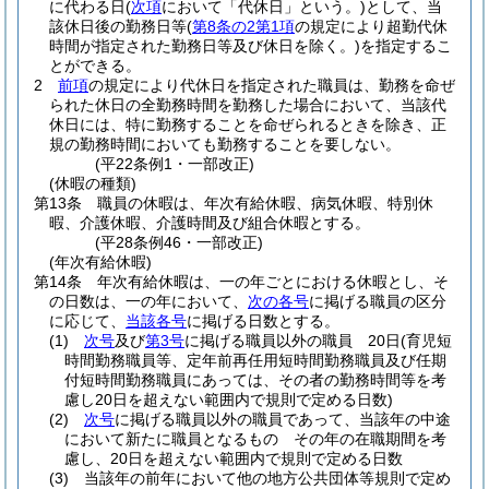
に代わる日
(
次項
において「代休日」という。)
として、当
該休日後の勤務日等
(
第8条の2第1項
の規定により超勤代休
時間が指定された勤務日等及び休日を除く。)
を指定するこ
とができる。
2
前項
の規定により代休日を指定された職員は、勤務を命ぜ
られた休日の全勤務時間を勤務した場合において、当該代
休日には、特に勤務することを命ぜられるときを除き、正
規の勤務時間においても勤務することを要しない。
(平22条例1・一部改正)
(休暇の種類)
第13条
職員の休暇は、年次有給休暇、病気休暇、特別休
暇、介護休暇、介護時間及び組合休暇とする。
(平28条例46・一部改正)
(年次有給休暇)
第14条
年次有給休暇は、一の年ごとにおける休暇とし、そ
の日数は、一の年において、
次の各号
に掲げる職員の区分
に応じて、
当該各号
に掲げる日数とする。
(1)
次号
及び
第3号
に掲げる職員以外の職員 20日
(育児短
時間勤務職員等、定年前再任用短時間勤務職員及び任期
付短時間勤務職員にあっては、その者の勤務時間等を考
慮し20日を超えない範囲内で規則で定める日数)
(2)
次号
に掲げる職員以外の職員であって、当該年の中途
において新たに職員となるもの その年の在職期間を考
慮し、20日を超えない範囲内で規則で定める日数
(3)
当該年の前年において他の地方公共団体等規則で定め