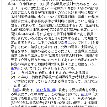
第9条
任命権者は、次に掲げる職員が規則の定めるところに
より、その子
(民法
(明治29年法律第89号)
第817条の2第1項
の規定により職員が当該職員との間における同項に規定す
る特別養子縁組の成立について家庭裁判所に請求した者
(当
該請求に係る家事審判事件が裁判所に係属している場合に
限る。)
であって、当該職員が現に監護するもの、児童福祉
法
(昭和22年法律第164号)
第27条第1項第3号の規定により
同法第6条の4第2号に規定する養子縁組里親である職員に
委託されている児童その他これらに準ずる者として規則で
定める者を含む。以下この条及び
次条
において同じ。)
を養
育するために請求した場合には、公務の運営に支障がある
場合を除き、規則の定めるところにより、当該職員に当該
請求に係る早出遅出勤務
(始業及び終業の時刻を、職員が育
児又は介護を行うためのものとしてあらかじめ定められた
特定の時刻とする勤務時間の割り振りによる勤務をいう。
第3項
において同じ。)
をさせるものとする。
(1)
小学校就学の始期に達するまでの子のある職員
(2)
小学校、義務教育学校の前期課程又は特別支援学校の
小学部に就学している子のある職員であって、規則で定
めるもの
2
前項
の規定は、
第17条第1項
に規定する要介護者を介護す
る職員について準用する。
この場合において、
前項
中「次
に掲げる職員が規則の定めるところにより、その子
(民法
(明治29年法律第89号)
第817条の2第1項の規定により職員