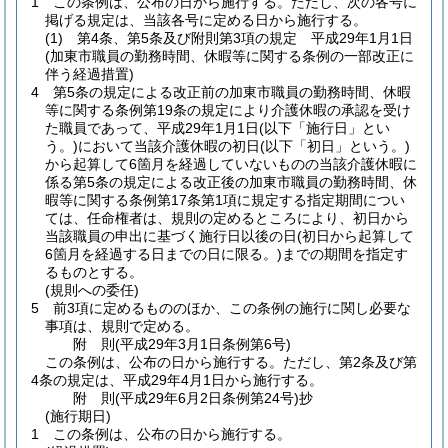
1
この条例は、公布の日から施行する。
ただし、次の各号に
掲げる規定は、当該各号に定める日から施行する。
(1)
第4条、第5条及び附則第3項の規定 平成29年1月1日
(加東市職員の勤務時間、休暇等に関する条例の一部改正に
伴う経過措置)
4
第5条の規定による改正前の加東市職員の勤務時間、休暇
等に関する条例第19条の規定により介護休暇の承認を受け
た職員であって、平成29年1月1日
(以下「施行日」とい
う。)
において当該介護休暇の初日
(以下「初日」という。)
から起算して6箇月を経過していないものの当該介護休暇に
係る第5条の規定による改正後の加東市職員の勤務時間、休
暇等に関する条例第17条第1項に規定する指定期間につい
ては、任命権者は、規則の定めるところにより、初日から
当該職員の申出に基づく施行日以後の日
(初日から起算して
6箇月を経過する日までの日に限る。)
までの期間を指定す
るものとする。
(規則への委任)
5
前3項に定めるもののほか、この条例の施行に関し必要な
事項は、規則で定める。
附
則
(平成29年3月1日
条例第6号)
この条例は、公布の日から施行する。
ただし、第2条及び第
4条の規定は、平成29年4月1日から施行する。
附
則
(平成29年6月2日
条例第24号)
抄
(施行期日)
1
この条例は、公布の日から施行する。