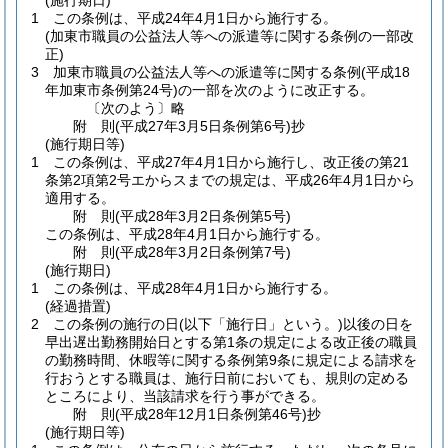
(施行期日)
1
この条例は、平成24年4月1日から施行する。
(加東市職員の公益法人等への派遣等に関する条例の一部改
正)
3
加東市職員の公益法人等への派遣等に関する条例
(平成18
年加東市条例第24号)
の一部を次のように改正する。
〔次のよう〕略
附
則
(平成27年3月5日
条例第6号)
抄
(施行期日等)
1
この条例は、平成27年4月1日から施行し、改正後の第21
条第2項第2号エからスまでの規定は、平成26年4月1日から
適用する。
附
則
(平成28年3月2日
条例第5号)
この条例は、平成28年4月1日から施行する。
附
則
(平成28年3月2日
条例第7号)
(施行期日)
1
この条例は、平成28年4月1日から施行する。
(経過措置)
2
この条例の施行の日
(以下「施行日」という。)
以後の日を
早出遅出勤務開始日とする第1条の規定による改正後の職員
の勤務時間、休暇等に関する条例第9条に規定による請求を
行おうとする職員は、施行日前においても、規則の定める
ところにより、当該請求を行う事ができる。
附
則
(平成28年12月1日
条例第46号)
抄
(施行期日等)