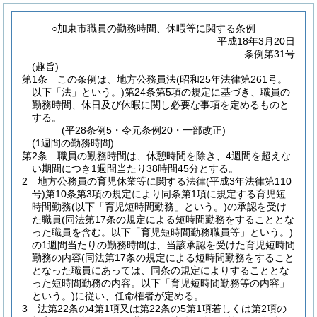
○加東市職員の勤務時間、休暇等に関する条例
平成18年3月20日
条例第31号
(趣旨)
第1条
この条例は、地方公務員法
(昭和25年法律第261号。
以下「法」という。)
第24条第5項の規定に基づき、職員の
勤務時間、休日及び休暇に関し必要な事項を定めるものと
する。
(平28条例5・令元条例20・一部改正)
(1週間の勤務時間)
第2条
職員の勤務時間は、休憩時間を除き、4週間を超えな
い期間につき1週間当たり38時間45分とする。
2
地方公務員の育児休業等に関する法律
(平成3年法律第110
号)
第10条第3項の規定により同条第1項に規定する育児短
時間勤務
(以下「育児短時間勤務」という。)
の承認を受け
た職員
(同法第17条の規定による短時間勤務をすることとな
った職員を含む。以下「育児短時間勤務職員等」という。)
の1週間当たりの勤務時間は、当該承認を受けた育児短時間
勤務の内容
(同法第17条の規定による短時間勤務をすること
となった職員にあっては、同条の規定によりすることとな
った短時間勤務の内容。以下「育児短時間勤務等の内容」
という。)
に従い、任命権者が定める。
3
法第22条の4第1項又は第22条の5第1項若しくは第2項の