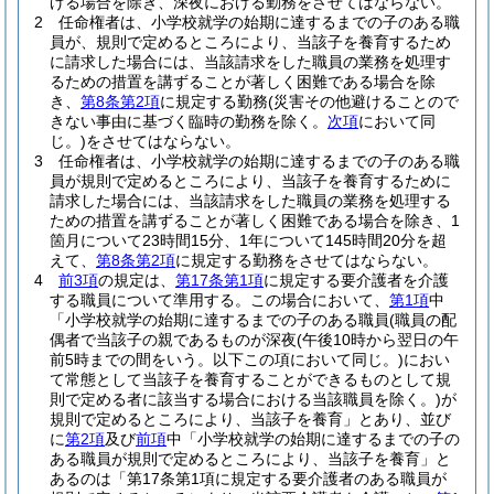
げる場合を除き、深夜における勤務をさせてはならない。
2
任命権者は、小学校就学の始期に達するまでの子のある職
員が、規則で定めるところにより、当該子を養育するため
に請求した場合には、当該請求をした職員の業務を処理す
るための措置を講ずることが著しく困難である場合を除
き、
第8条第2項
に規定する勤務
(災害その他避けることので
きない事由に基づく臨時の勤務を除く。
次項
において同
じ。)
をさせてはならない。
3
任命権者は、小学校就学の始期に達するまでの子のある職
員が規則で定めるところにより、当該子を養育するために
請求した場合には、当該請求をした職員の業務を処理する
ための措置を講ずることが著しく困難である場合を除き、1
箇月について23時間15分、1年について145時間20分を超
えて、
第8条第2項
に規定する勤務をさせてはならない。
4
前3項
の規定は、
第17条第1項
に規定する要介護者を介護
する職員について準用する。
この場合において、
第1項
中
「小学校就学の始期に達するまでの子のある職員
(職員の配
偶者で当該子の親であるものが深夜
(午後10時から翌日の午
前5時までの間をいう。以下この項において同じ。)
におい
て常態として当該子を養育することができるものとして規
則で定める者に該当する場合における当該職員を除く。)
が
規則で定めるところにより、当該子を養育」とあり、並び
に
第2項
及び
前項
中「小学校就学の始期に達するまでの子の
ある職員が規則で定めるところにより、当該子を養育」と
あるのは「第17条第1項に規定する要介護者のある職員が