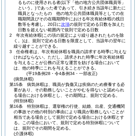
るものに使用される者
(以下「他の地方公共団体職員等」
という。)
であった者であって、引き続き当該年に新たに
職員となったもの 他の地方公共団体職員等としての在
職期間及びその在職期間中における年次有給休暇の残日
数等を考慮し、20日に
次項
の規則で定める日数を加えた
日数を超えない範囲内で規則で定める日数
2
年次有給休暇
(この項の規定により繰り越されたものを除
く。)
は、規則で定める日数を限度として、当該年の翌年に
繰り越すことができる。
3
任命権者は、年次有給休暇を職員の請求する時季に与えな
ければならない。
ただし、請求された時季に年次有給休暇
を与えることが公務の正常な運営を妨げる場合において
は、他の時季にこれを与えることができる。
(平19条例28・令4条例34・一部改正)
(病気休暇)
第15条
病気休暇は、職員が負傷又は疾病のため療養する必
要があり、その勤務しないことがやむを得ないと認められ
る場合における休暇とし、その期間は、規則で定める。
(特別休暇)
第16条
特別休暇は、選挙権の行使、結婚、出産、交通機関
の事故その他の特別の事由により職員が勤務しないことが
相当である場合として規則で定める場合における休暇とす
る。
この場合において、規則で定める特別休暇について
は、規則でその期間を定める。
(介護休暇)