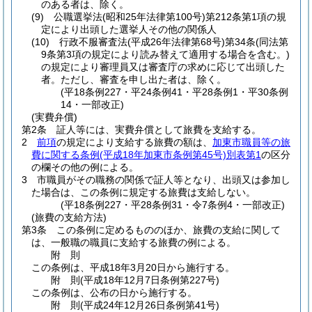
のある者は、除く。
(9)
公職選挙法
(昭和25年法律第100号)
第212条第1項の規
定により出頭した選挙人その他の関係人
(10)
行政不服審査法
(平成26年法律第68号)
第34条
(同法第
9条第3項の規定により読み替えて適用する場合を含む。)
の規定により審理員又は審査庁の求めに応じて出頭した
者。
ただし、審査を申し出た者は、除く。
(平18条例227・平24条例41・平28条例1・平30条例
14・一部改正)
(実費弁償)
第2条
証人等には、実費弁償として旅費を支給する。
2
前項
の規定により支給する旅費の額は、
加東市職員等の旅
費に関する条例
(平成18年加東市条例第45号)
別表第1
の区分
の欄その他の例による。
3
市職員がその職務の関係で証人等となり、出頭又は参加し
た場合は、この条例に規定する旅費は支給しない。
(平18条例227・平28条例31・令7条例4・一部改正)
(旅費の支給方法)
第3条
この条例に定めるもののほか、旅費の支給に関して
は、一般職の職員に支給する旅費の例による。
附
則
この条例は、平成18年3月20日から施行する。
附
則
(平成18年12月7日
条例第227号)
この条例は、公布の日から施行する。
附
則
(平成24年12月26日
条例第41号)