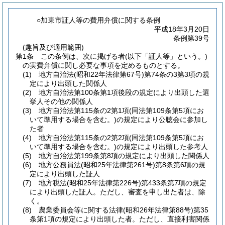
○加東市証人等の費用弁償に関する条例
平成18年3月20日
条例第39号
(趣旨及び適用範囲)
第1条
この条例は、次に掲げる者
(以下「証人等」という。)
の実費弁償に関し必要な事項を定めるものとする。
(1)
地方自治法
(昭和22年法律第67号)
第74条の3第3項の規
定により出頭した関係人
(2)
地方自治法第100条第1項後段の規定により出頭した選
挙人その他の関係人
(3)
地方自治法第115条の2第1項
(同法第109条第5項にお
いて準用する場合を含む。)
の規定により公聴会に参加し
た者
(4)
地方自治法第115条の2第2項
(同法第109条第5項にお
いて準用する場合を含む。)
の規定により出頭した参考人
(5)
地方自治法第199条第8項の規定により出頭した関係人
(6)
地方公務員法
(昭和25年法律第261号)
第8条第6項の規
定により出頭した証人
(7)
地方税法
(昭和25年法律第226号)
第433条第7項の規定
により出頭した証人。
ただし、審査を申し出た者は、除
く。
(8)
農業委員会等に関する法律
(昭和26年法律第88号)
第35
条第1項の規定により出頭した者。
ただし、直接利害関係