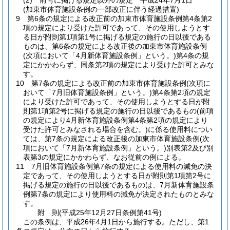
(2)
前号に掲げる規定以外の規定 平成24年7月1日
(加東市体育施設条例の一部改正に伴う経過措置)
9
第6条の規定による改正前の加東市体育施設条例第4条第2
項の規定により受けた許可であって、その使用しようとす
る日が附則第1項第1号に掲げる規定の施行の日以後である
ものは、第6条の規定による改正後の加東市体育施設条例
(次項において「4月新体育施設条例」という。)
第4条の規
定にかかわらず、同条第2項の規定により受けた許可とみな
す。
10
第7条の規定による改正前の加東市体育施設条例
(次項に
おいて「7月旧体育施設条例」という。)
第4条第2項の規定
により受けた許可であって、その使用しようとする日が附
則第1項第2号に掲げる規定の施行の日以後であるもの
(前項
の規定により4月新体育施設条例第4条第2項の規定により
受けた許可とみなされる場合を含む。)
に係る使用料につい
ては、第7条の規定による改正後の加東市体育施設条例
(次
項において「7月新体育施設条例」という。)
別表第2及び別
表第3の規定にかかわらず、なお従前の例による。
11
7月旧体育施設条例第7条の規定による使用料の減免の決
定であって、その使用しようとする日が附則第1項第2号に
掲げる規定の施行の日以後であるものは、7月新体育施設条
例第7条の規定により使用料の減免が決定されたものとみな
す。
附
則
(平成25年12月27日
条例第41号)
この条例は、平成26年4月1日から施行する。
ただし、第1