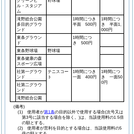
グリーンヒ
野球場
ル・スタジア
ム
滝野総合公園
1時間につき
1時間につ
多目的グラウ
半面 500円
き 半面1,
ンド
000円
東条グラウン
1時間につ
ド
き 500円
東条野球場
野球場
東条健康の森
スポーツ広場
社第一グラウ
テニスコー
1時間につき
1時間につ
ンド
ト
一面 400円
き 一面50
0円
社第二グラウ
ンド
滝野総合公園
(備考)
(1) 使用者が
第1条
の目的以外で使用する場合(次号又は
第3号に該当する場合を除く。)は、当該使用料の1.5倍
の額とする。
(2) 使用者が営利を目的とする場合は、当該使用料の5
倍の額とする。