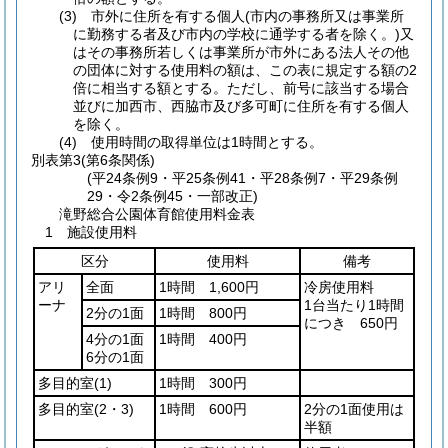
(3) 市外に住所を有する個人(市内の事務所又は事業所
に勤務する者及び市内の学校に通学する者を除く。)又
はその事務所若しくは事業所が市外にある法人その他
の団体に対する使用料の額は、この表に規定する額の2
倍に相当する額とする。ただし、前号に該当する場合
並びに加西市、西脇市及び多可町に住所を有する個人
を除く。
(4) 使用時間の取得単位は1時間とする。
別表第3
(第6条関係)
(平24条例9・平25条例41・平28条例7・平29条例
29・令2条例45・一部改正)
滝野総合公園体育館使用料金表
1 施設使用料
区分
使用料
備考
アリ
全面
1時間 1,600円
冷房使用料
ーナ
1台当たり1時間
2分の1面
1時間 800円
につき 650円
4分の1面
1時間 400円
6分の1面
多目的室
(1)
1時間 300円
多目的室
(2・3)
1時間 600円
2分の1面使用は
半額