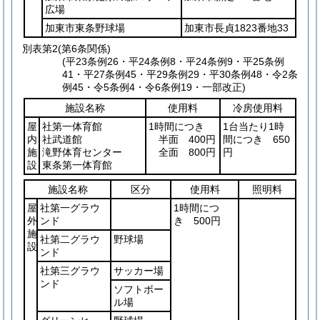
広場
加東市東条野球場
加東市長貞1823番地33
別表第2
(第6条関係)
(平23条例26・平24条例8・平24条例9・平25条例
41・平27条例45・平29条例29・平30条例48・令2条
例45・令5条例4・令6条例19・一部改正)
施設名称
使用料
冷房使用料
屋
社第一体育館
1時間につき
1台当たり1時
内
社武道館
半面 400円
間につき 650
施
滝野体育センター
全面 800円
円
設
東条第一体育館
施設名称
区分
使用料
照明料
屋
社第一グラウ
1時間につ
外
ンド
き 500円
施
社第二グラウ
野球場
設
ンド
社第三グラウ
サッカー場
ンド
ソフトボー
ル場