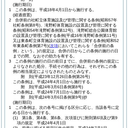
(施行期日)
1
この条例は、平成18年4月1日から施行する。
(経過措置)
2
合併前の社町立体育施設及び管理に関する条例
(昭和57年
社町条例第8号)
、滝野町体育施設の設置及び管理に関する
条例
(昭和54年滝野町条例第12号)
、滝野町総合公園体育館
の設置及び管理に関する条例
(平成16年滝野町条例第11号)
又は東条町立体育施設の設置及び管理に関する条例
(昭和52
年東条町条例第7号)
(
次項
においてこれらを「合併前の条
例」という。)
の規定は、合併の日からこの条例の施行の日
までの間、なおその効力を有する。
3
この条例の施行の日の前日までに、合併前の条例の規定に
よりなされた処分、手続その他の行為は、それぞれこの条
例の相当規定によりなされたものとみなす。
附
則
(平成23年12月26日
条例第26号)
この条例は、平成24年4月1日から施行する。
附
則
(平成24年3月6日
条例第8号)
この条例は、平成24年7月1日から施行する。
附
則
(平成24年3月6日
条例第9号)
抄
(施行期日)
1
この条例は、次の各号に掲げる区分に応じ、当該各号に定
める日から施行する。
(1)
第1条、第4条、第6条、次項並びに附則第6項及び第9
項の規定 平成24年4月1日