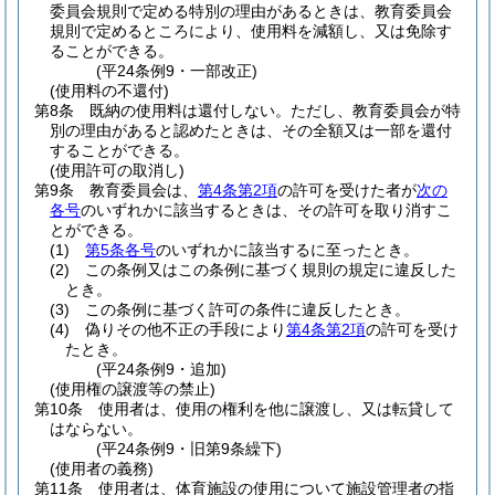
委員会規則で定める特別の理由があるときは、教育委員会
規則で定めるところにより、使用料を減額し、又は免除す
ることができる。
(平24条例9・一部改正)
(使用料の不還付)
第8条
既納の使用料は還付しない。
ただし、教育委員会が特
別の理由があると認めたときは、その全額又は一部を還付
することができる。
(使用許可の取消し)
第9条
教育委員会は、
第4条第2項
の許可を受けた者が
次の
各号
のいずれかに該当するときは、その許可を取り消すこ
とができる。
(1)
第5条各号
のいずれかに該当するに至ったとき。
(2)
この条例又はこの条例に基づく規則の規定に違反した
とき。
(3)
この条例に基づく許可の条件に違反したとき。
(4)
偽りその他不正の手段により
第4条第2項
の許可を受け
たとき。
(平24条例9・追加)
(使用権の譲渡等の禁止)
第10条
使用者は、使用の権利を他に譲渡し、又は転貸して
はならない。
(平24条例9・旧第9条繰下)
(使用者の義務)
第11条
使用者は、体育施設の使用について施設管理者の指