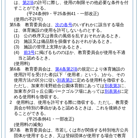
は、
第2項
の許可に際し、使用の制限その他必要な条件を付
すことができる。
(平24条例9・平25条例41・一部改正)
(使用の不許可)
第5条
教育委員会は、
次の各号
のいずれかに該当する場合
は、体育施設の使用を許可しないものとする。
(1)
公の秩序又は善良の風俗を乱すおそれがあるとき。
(2)
施設又は備品類を損傷するおそれがあるとき。
(3)
施設の管理上支障があるとき。
(4)
前3号
に掲げるもののほか、教育委員会が使用を不適
当と認めるとき。
(使用料)
第6条
教育委員会は、
第4条第2項
の規定により体育施設の
使用許可を受けた者
(以下「使用者」という。)
から、その
使用方法の区分に従い
別表第2
に定める使用料を徴収する。
ただし、加東市滝野総合公園体育館にあっては
別表第3
に、
加東市夕日ヶ丘公園パークゴルフ場にあっては
別表第4
に定
める使用料を徴収する。
2
使用料は、使用を許可する際に徴収する。
ただし、教育委
員会が特別の事由があると認めるときは、これを後納させ
ることができる。
(平25条例41・一部改正)
(使用料の減免)
第7条
教育委員会は、市若しくは市が関係する特別地方公共
団体が使用するとき、又は登録団体が使用する場合で教育