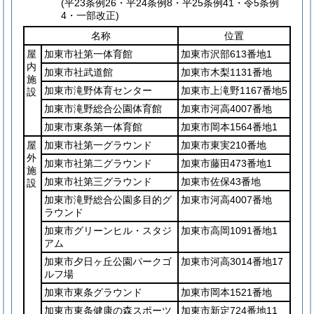
(平23条例26・平24条例8・平25条例41・令5条例
4・一部改正)
名称
位置
屋
加東市社第一体育館
加東市沢部613番地1
内
加東市社武道館
加東市木梨1131番地
施
加東市滝野体育センター
加東市上滝野1167番地5
設
加東市滝野総合公園体育館
加東市河高4007番地
加東市東条第一体育館
加東市岡本1564番地1
屋
加東市社第一グラウンド
加東市東実210番地
外
加東市社第二グラウンド
加東市藤田473番地1
施
加東市社第三グラウンド
加東市佐保43番地
設
加東市滝野総合公園多目的グ
加東市河高4007番地
ラウンド
加東市グリーンヒル・スタジ
加東市高岡1091番地1
アム
加東市夕日ヶ丘公園パークゴ
加東市河高3014番地17
ルフ場
加東市東条グラウンド
加東市岡本1521番地
加東市東条健康の森スポーツ
加東市新定724番地11