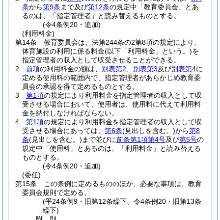
条
から
第9条
まで及び
第12条
の規定中「教育委員会」とあ
るのは、「指定管理者」と読み替えるものとする。
(令4条例20・追加)
(利用料金)
第14条
教育委員会は、法第244条の2第8項の規定により、
体育施設の利用に係る料金
(以下「利用料金」という。)
を
指定管理者の収入として収受させることができる。
2
前項
の利用料金の額は、
別表第2
、
別表第3
及び
別表第4
に
定める使用料の範囲内で、指定管理者があらかじめ教育委
員会の承認を得て定めるものとする。
3
第1項
の規定により利用料金を指定管理者の収入として収
受させる場合において、使用者は、使用料に代えて利用料
金を納付しなければならない。
4
第1項
の規定により利用料金を指定管理者の収入として収
受させる場合にあっては、
第6条
(見出しを含む。)
から
第8
条
(見出しを含む。)
まで並びに
前条第1項第4号
及び
第5号
の
規定中「使用料」とあるのは、「利用料金」と読み替える
ものとする。
(令4条例20・追加)
(委任)
第15条
この条例に定めるもののほか、必要な事項は、教育
委員会規則で定める。
(平24条例9・旧第12条繰下、令4条例20・旧第13条
繰下)
附
則