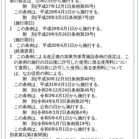
条の規定は、公布の日から施行する。
附
則
(平成27年12月1日
条例第45号)
この条例は、平成28年4月1日から施行する。
附
則
(平成28年3月2日
条例第7号)
抄
(施行期日)
1
この条例は、平成28年4月1日から施行する。
附
則
(平成29年9月26日
条例第29号)
(施行期日)
1
この条例は、平成30年4月1日から施行する。
(経過措置)
2
この条例による改正後の加東市体育施設条例の規定は、こ
の条例の施行の日以後に許可した使用に係る使用料につい
て適用し、同日前に許可した使用に係る使用料について
は、なお従前の例による。
附
則
(平成30年12月3日
条例第48号)
この条例は、平成31年4月1日から施行する。
附
則
(令和2年12月24日
条例第45号)
この条例は、令和3年4月1日から施行する。
附
則
(令和4年6月3日
条例第20号)
この条例は、公布の日から施行する。
附
則
(令和5年3月2日
条例第4号)
この条例は、令和5年4月1日から施行する。
附
則
(令和6年5月7日
条例第19号)
この条例は、令和6年6月1日から施行する。
別表第1
(第2条関係)