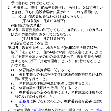
示に従わなければならない。
2
使用者は、施設、備品等を破損し、汚損し、又は亡失した
ときは、直ちに施設管理者に届け出て、これを原形に復
し、又は賠償の責めを負わなければならない。
(平24条例9・旧第10条繰下)
(物品販売等の禁止)
第12条
教育委員会の許可なくして、施設内において物品の
販売その他の商行為をしてはならない。
(平24条例9・旧第11条繰下)
(指定管理者による管理)
第13条
教育委員会は、地方自治法
(昭和22年法律第67号。
以下「法」という。)
第244条の2第3項の規定により、次に
掲げる業務を法人その他の団体であって、教育委員会が指
定するもの
(以下「指定管理者」という。)
に行わせること
ができる。
(1)
体育施設の維持管理に関すること。
(2)
教育委員会の承認を得て体育施設の開館時間及び休館
日の変更を行うこと。
(3)
体育施設の使用許可及び取消しに関すること。
(4)
体育施設の使用料の徴収に関すること。
(5)
教育委員会の定める基準により、体育施設の使用料の
減免及び還付を行うこと。
(6)
前各号
に掲げるもののほか、教育委員会が必要と認め
ること。
2
指定管理者に
前項
の業務を行わせる場合にあっては、
第4