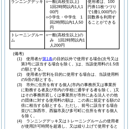
ランニングデッキ
○一般
(高校生以上)
使用者は、100
1回2時間以内1人1
円券11枚つづり
00円
で1冊1,000円の
○小学生・中学生 1
回数券を利用す
回2時間以内1人50
ることができる
円
トレーニングルー
○一般
(高校生以上)
の
ム
み 1回2時間以内1
人200円
(備考)
(1) 使用者が
第1条
の目的以外で使用する場合(次号又は
第3号に該当する場合を除く。)は、当該使用料の1.5倍
の額とする。
(2) 使用者が営利を目的に使用する場合は、当該使用料
の5倍の額とする。
(3) 市外に住所を有する個人(市内の事務所又は事業所
に勤務する者及び市内の学校に通学する者を除く。)又
はその事務所若しくは事業所が市外にある法人その他
の団体に対する使用料の額は、この表に規定する額の2
倍に相当する額とする。ただし、前号に該当する場合
並びに加西市、西脇市及び多可町に住所を有する個人
を除く。
(4) ランニングデッキ又はトレーニングルームの使用者
が使用許可時間を超過し、又は繰り上げて使用すると