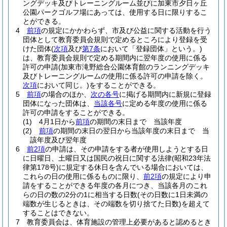
ングデッキ及びトレーニングルーム並びに加東市夕日ヶ丘
公園パークゴルフ場にあっては、使用する日に限りするこ
とができる。
4
前項
の規定にかかわらず、市及び公益に関する活動を行う
団体として教育委員会規則で定めるところにより登録を受
けた団体
(
次項
及び
第7条
において「登録団体」という。)
は、教育委員会規則で定める期間内に翌年度の使用に係る
許可の申請
(加東市滝野総合公園体育館のランニングデッキ
及びトレーニングルームの使用に係る許可の申請を除く。
次項
において同じ。)
をすることができる。
5
前項
の場合のほか、
次の各号
に掲げる期間内に新規に登録
団体になった団体は、
当該各号
に定める年度の使用に係る
許可の申請をすることができる。
(1)
4月1日から
前項
の期間の末日まで 当該年度
(2)
前項
の期間の末日の翌日から当該年度の末日まで 当
該年度及び翌年度
6
前2項
の申請は、その申請をする者が使用しようとする日
に日曜日、土曜日又は国民の祝日に関する法律
(昭和23年法
律第178号)
に規定する休日を含んでいる場合においては、
これらの日の使用に係るものに限り、
前2項
の規定により申
請をすることができる年度の各月につき、当該各月のこれ
らの日の数の2分の1に相当する日数
(その日数に1日未満の
端数が生じるときは、その端数を切り捨てた日数)
を超えて
することはできない。
7
教育委員会は、体育施設の管理上必要があると認めるとき