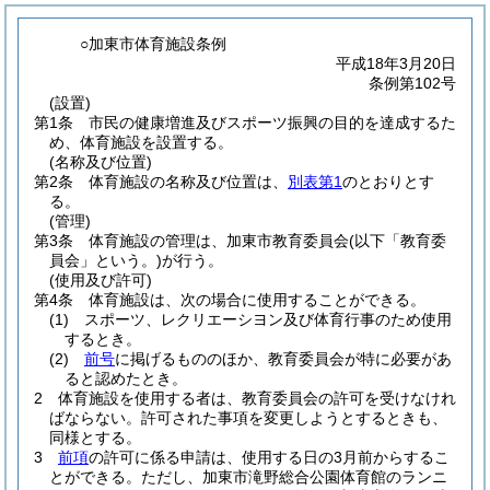
○加東市体育施設条例
平成18年3月20日
条例第102号
(設置)
第1条
市民の健康増進及びスポーツ振興の目的を達成するた
め、体育施設を設置する。
(名称及び位置)
第2条
体育施設の名称及び位置は、
別表第1
のとおりとす
る。
(管理)
第3条
体育施設の管理は、加東市教育委員会
(以下「教育委
員会」という。)
が行う。
(使用及び許可)
第4条
体育施設は、次の場合に使用することができる。
(1)
スポーツ、レクリエーシヨン及び体育行事のため使用
するとき。
(2)
前号
に掲げるもののほか、教育委員会が特に必要があ
ると認めたとき。
2
体育施設を使用する者は、教育委員会の許可を受けなけれ
ばならない。
許可された事項を変更しようとするときも、
同様とする。
3
前項
の許可に係る申請は、使用する日の3月前からするこ
とができる。
ただし、加東市滝野総合公園体育館のランニ