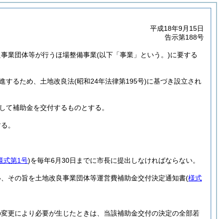
平成18年9月15日
告示第188号
良事業団体等が行うほ場整備事業
(以下「事業」という。)
に要する
進するため、土地改良法
(昭和24年法律第195号)
に基づき設立され
して補助金を交付するものとする。
する。
様式第1号
)
を毎年6月30日までに市長に提出しなければならない。
い、その旨を土地改良事業団体等運営費補助金交付決定通知書
(
様式
の変更により必要が生じたときは、当該補助金交付の決定の全部若