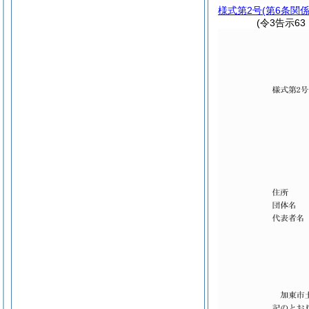
様式第2号
(第6条関係
(令3告示6