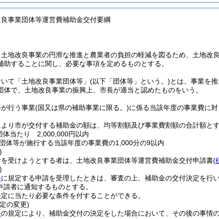
改良事業団体等運営費補助金交付要綱
、土地改良事業の円滑な推進と農業者の負担の軽減を図るため、土地改
補助することに関し、必要な事項を定めるものとする。
おいて「土地改良事業団体等」
(以下「団体等」という。)
とは、事業を推
団体で、土地改良事業の振興上、市長が適当と認めたものをいう。
等が行う事業
(国又は県の補助事業に限る。)
に係る当該年度の事業費に対
により市が交付する補助金の額は、均等割額及び事業費割額の合計額と
体当たり 2,000,000円以内
団体等が施行する当該年度の事業費の1,000分の9以内
)
付を受けようとする者は、土地改良事業団体等運営費補助金交付申請書
(
)
条
に規定する申請を受理したときは、審査の上、補助金の交付決定を行
申請者に通知するものとする。
決定に当たり必要な条件を付することができる。
定の変更)
条
の規定により、補助金交付の決定をした場合において、その後の事情