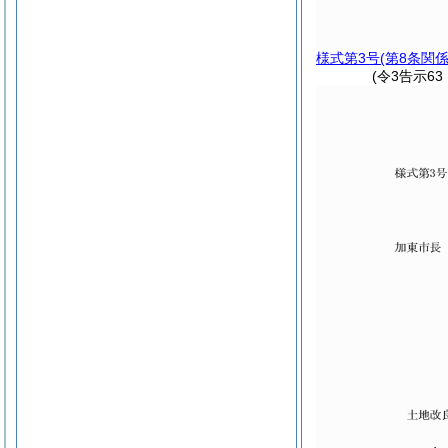
様式第3号
(第8条関係
(令3告示6