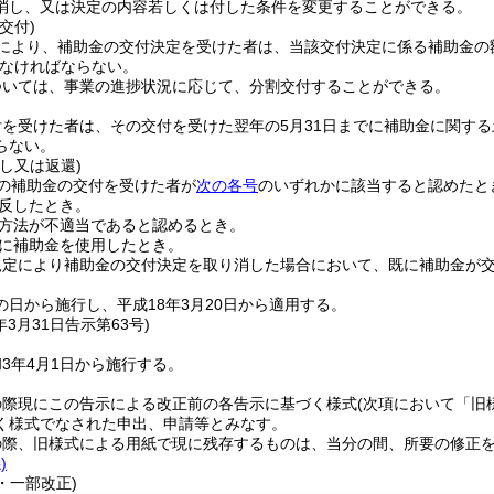
消し、又は決定の内容若しくは付した条件を変更することができる。
交付)
により、補助金の交付決定を受けた者は、当該交付決定に係る補助金の
なければならない。
ついては、事業の進捗状況に応じて、分割交付することができる。
付を受けた者は、その交付を受けた翌年の5月31日までに補助金に関す
らない。
し又は返還)
の補助金の交付を受けた者が
次の各号
のいずれかに該当すると認めたと
反したとき。
方法が不適当であると認めるとき。
に補助金を使用したとき。
規定により補助金の交付決定を取り消した場合において、既に補助金が
日から施行し、平成18年3月20日から適用する。
年3月31日
告示第63号)
3年4月1日から施行する。
の際現にこの告示による改正前の各告示に基づく様式
(次項において「旧
く様式でなされた申出、申請等とみなす。
の際、旧様式による用紙で現に残存するものは、当分の間、所要の修正
)
3・一部改正)