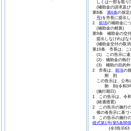
しくは一部を取り
(補助金の請求及び
第8条
第6条
の規定
号
)
を市長に提出し
2
前項
の補助金に
(補助金の精算)
第9条
補助金の交
提出しなければな
(補助金交付の取消
第10条
市長は、こ
(1)
この告示に違
(2)
補助金の執行
(3)
補助の目的外
2
市長は、
前項
の
附
則
この告示は、公布の
附
則
(令和3
(施行期日)
1
この告示は、令和
(経過措置)
2
この告示の施行
後の各告示に基づ
3
この告示の施行
様式第1号
(第5条関係
(令3告示6