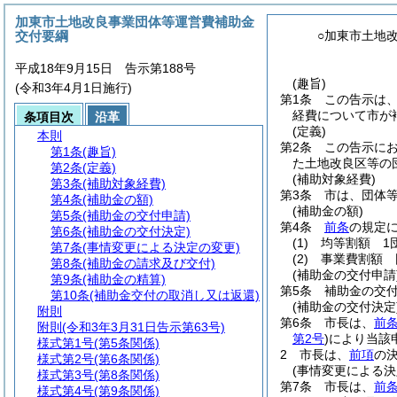
加東市土地改良事業団体等運営費補助金
交付要綱
○加東市土地
平成18年9月15日 告示第188号
(趣旨)
(令和3年4月1日施行)
第1条
この告示は
経費について市が
条項目次
沿革
(定義)
本則
第2条
この告示に
第1条
(趣旨)
た土地改良区等の
第2条
(定義)
(補助対象経費)
第3条
(補助対象経費)
第3条
市は、団体
第4条
(補助金の額)
(補助金の額)
第5条
(補助金の交付申請)
第4条
前条
の規定
第6条
(補助金の交付決定)
(1)
均等割額 1団
第7条
(事情変更による決定の変更)
(2)
事業費割額 
第8条
(補助金の請求及び交付)
(補助金の交付申請
第9条
(補助金の精算)
第5条
補助金の交
第10条
(補助金交付の取消し又は返還)
(補助金の交付決定
附則
第6条
市長は、
前
附則
(令和3年3月31日告示第63号)
第2号
)
により当該
様式第1号
(第5条関係)
2
市長は、
前項
の
様式第2号
(第6条関係)
(事情変更による決
様式第3号
(第8条関係)
第7条
市長は、
前
様式第4号
(第9条関係)