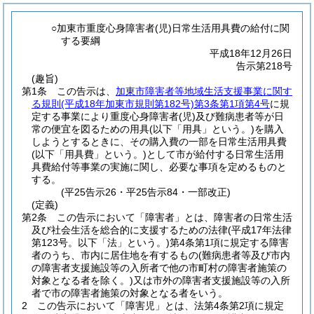
○加東市重度心身障害者(児)日常生活用具費の給付に関
する要綱
平成18年12月26日
告示第218号
(趣旨)
第1条
この告示は、
加東市障害者等地域生活支援事業に関す
る規則
(平成18年加東市規則第182号)
第3条第1項第4号
に規
定する事業により重度心身障害者
(児)
及び難病患者等が日
常の便宜を図るための用具
(以下「用具」という。)
を購入
しようとするときに、その購入費の一部を日常生活用具費
(以下「用具費」という。)
として市が給付する日常生活用
具費給付等事業の実施に関し、必要な事項を定めるものと
する。
(平25告示26・平25告示84・一部改正)
(定義)
第2条
この告示において「障害者」とは、障害者の日常生活
及び社会生活を総合的に支援するための法律
(平成17年法律
第123号。以下「法」という。)
第4条第1項に規定する障害
者のうち、市内に居住地を有するもの
(難病患者等及び市内
の障害者支援施設等の入所者で他の市町村の障害者施策の
対象となる者を除く。)
又は市外の障害者支援施設等の入所
者で市の障害者施策の対象となる者をいう。
2
この告示において「障害児」とは、法第4条第2項に規定