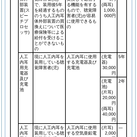
部装
で、装用後5年
る機能を有する
(両耳)
置
(ス
を経過するもの
もので、聴覚障
1,000,
ピー
のうち人工内耳
害者
(児)
が容易
000円
チプ
体外部装置の買
に使用できるも
ロセ
換えについて医
の
ッサ)
療保険等による
給付を受けるこ
とができないも
の
人工
現に人工内耳を
人工内耳に使用
(充電
5年
内耳
装用している聴
する充電器及び
器)
用充
覚障害者
(児)
充電池
30,000
電器
円
及び
(充電
2年
充電
池)
池
(片耳)
20,000
円
(両耳)
40,000
円
人工
現に人工内耳を
人工内耳に使用
(片耳)
―
内耳
装用している聴
する空気亜鉛電
2,000