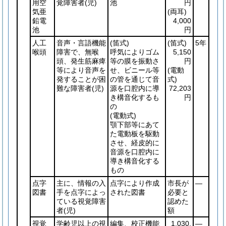
用空
覚障害者
(児)
池
円
気亜
(両耳)
鉛電
4,000
池
円
人工
音声・言語機能
(笛式)
(笛式)
5年
喉頭
障害で、無喉
呼気によりゴム
5,150
頭、発生筋麻痺
等の膜を振動さ
円
等により音声を
せ、ビニール等
(電動
発することが困
の管を通じて音
式)
難な障害者
(児)
源を口腔内に導
72,203
き構音化するも
円
の
(電動式)
顎下部等にあて
た電動板を駆動
させ、経皮的に
音源を口腔内に
導き構音化する
もの
点字
主に、情報の入
点字により作成
市長が
―
図書
手を点字によっ
された図書
必要と
ている視覚障害
認めた
者
(児)
額
視覚
学齢児以上の視
編集、校正機能
1,030,
―