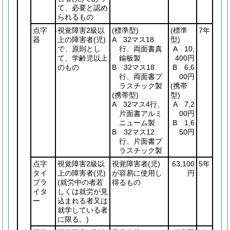
て、必要と認め
られるもの
点字
視覚障害2級以
(標準型)
(標準
7年
器
上の障害者
(児)
A 32マス18
型)
で、原則とし
行、両面書真
A 10,
て、学齢児以上
鍮板製
400円
のもの
B 32マス18
B 6,6
行、両面書プ
00円
ラスチック製
(携帯
(携帯型)
型)
A 32マス4行、
A 7,2
片面書アルミ
00円
ニューム製
B 1,6
B 32マス12
50円
行、片面書プ
ラスチック製
点字
視覚障害2級以
視覚障害者
(児)
63,100
5年
タイ
上の障害者
(児)
が容易に使用し
円
プラ
(就労中の者若
得るもの
イタ
しくは就労が見
ー
込まれる者又は
就学している者
に限る。)