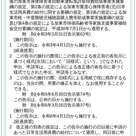
後の加東市身体障害者自動車運転免許取得費助成事業実施要
綱の規定、第2条の規定による加東市重度心身障害者
(児)
日常
生活用具費の給付に関する要綱の規定、第3条の規定による加
東市軽・中度難聴児補聴器購入費等助成事業実施要綱の規定
及び第4条の規定による加東市徘徊高齢者等家族支援事業補助
金交付要綱の規定は、平成30年7月1日から適用する。
附
則
(令和3年3月31日
告示第63号)
(施行期日)
1
この告示は、令和3年4月1日から施行する。
(経過措置)
2
この告示の施行の際現にこの告示による改正前の各告示に
基づく様式
(次項において「旧様式」という。)
でなされた
申出、申請等は、この告示による改正後の各告示に基づく
様式でなされた申出、申請等とみなす。
3
この告示の施行の際、旧様式による用紙で現に残存するも
のは、当分の間、所要の修正を加え、なお使用することが
できる。
附
則
(令和5年6月30日
告示第74号)
この告示は、公布の日から施行する。
附
則
(令和6年3月26日
告示第37号)
(施行期日)
1
この告示は、令和6年4月1日から施行する。
(経過措置)
2
改正後の別表の規定は、この告示の施行の日以後に申請の
あった日常生活用具費の給付について適用し、同日前に申