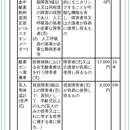
血中
能障害3級以
的にモニタリン
0円
酸素
上又は同程度
グすることが可
飽和
の障害の状態
能な機能を有
度測
であり、人工
し、障害者等又
定器
呼吸器の装着
は介護者が容易
(パル
が必要な障害
に使用し得るも
スオ
者
(児)
の
キシ
(2)
人工呼吸
メー
器の装着が必
ター)
要な難病患者
等
酸素
医療保険におけ
障害者
(児)
又は
17,000
10
ボン
る在宅酸素療法
介護者が容易に
円
年
ベ運
を行う障害者
使用し得るもの
搬車
(児)
盲人
視覚障害2級以
視覚障害者
(児)
9,000
5年
用体
上の障害者
(児)
が容易に使用し
円
温計
で、原則とし
得るもの
(音声
て、学齢児以上
式)
のもの
(盲人の
みの世帯又はこ
れに準ずる世帯
に属する者に限
る。)