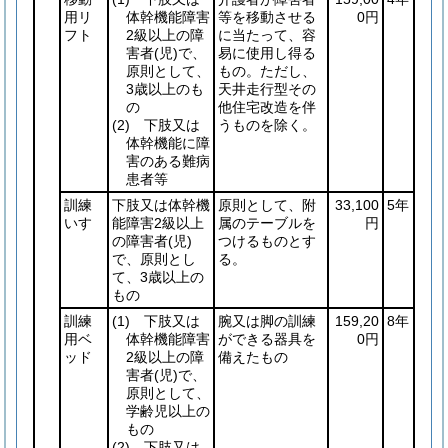
用リ
体幹機能障害
等を移動させる
0円
フト
2級以上の障
に当たって、容
害者
(児)
で、
易に使用し得る
原則として、
もの。ただし、
3歳以上のも
天井走行型その
の
他住宅改造を伴
(2)
下肢又は
うものを除く。
体幹機能に障
害のある難病
患者等
訓練
下肢又は体幹機
原則として、附
33,100
5年
いす
能障害2級以上
属のテーブルを
円
の障害者
(児)
つけるものとす
で、原則とし
る。
て、3歳以上の
もの
訓練
(1)
下肢又は
腕又は脚の訓練
159,20
8年
用ベ
体幹機能障害
ができる器具を
0円
ッド
2級以上の障
備えたもの
害者
(児)
で、
原則として、
学齢児以上の
もの
(2)
下肢又は