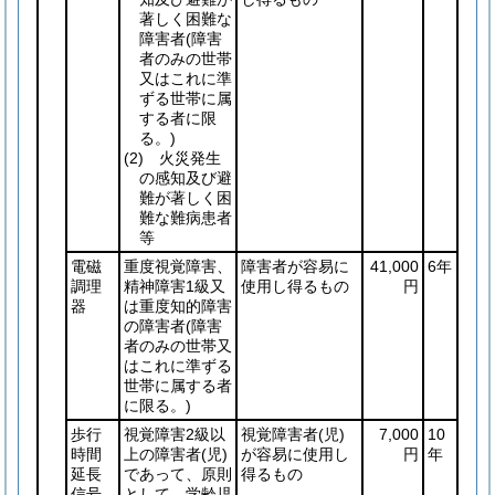
著しく困難な
障害者
(障害
者のみの世帯
又はこれに準
ずる世帯に属
する者に限
る。)
(2)
火災発生
の感知及び避
難が著しく困
難な難病患者
等
電磁
重度視覚障害、
障害者が容易に
41,000
6年
調理
精神障害1級又
使用し得るもの
円
器
は重度知的障害
の障害者
(障害
者のみの世帯又
はこれに準ずる
世帯に属する者
に限る。)
歩行
視覚障害2級以
視覚障害者
(児)
7,000
10
時間
上の障害者
(児)
が容易に使用し
円
年
延長
であって、原則
得るもの
信号
として、学齢児