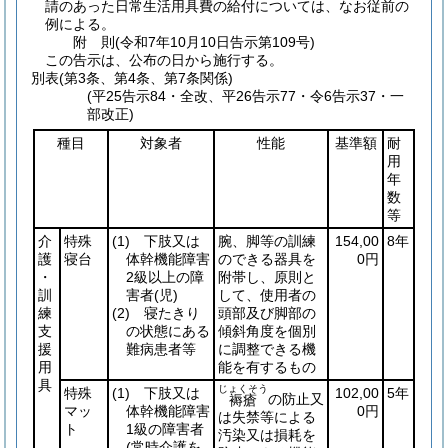
請のあった日常生活用具費の給付については、なお従前の
例による。
附
則
(令和7年10月10日
告示第109号)
この告示は、公布の日から施行する。
別表
(第3条、第4条、第7条関係)
(平25告示84・全改、平26告示77・令6告示37・一
部改正)
種目
対象者
性能
基準額
耐
用
年
数
等
介
特殊
(1)
下肢又は
腕、脚等の訓練
154,00
8年
護
寝台
体幹機能障害
のできる器具を
0円
・
2級以上の障
附帯し、原則と
訓
害者
(児)
して、使用者の
練
(2)
寝たきり
頭部及び脚部の
支
の状態にある
傾斜角度を個別
援
難病患者等
に調整できる機
用
能を有するもの
具
じょくそう
特殊
(1)
下肢又は
102,00
5年
の防止又
褥瘡
マッ
体幹機能障害
0円
は失禁等による
ト
1級の障害者
汚染又は損耗を
(常時介護を