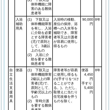
体幹機能に障
害のある難病
患者等
入浴
(1)
下肢又は
入浴時の移動、
90,000
8年
補助
体幹機能障害
座位の保持、浴
円
用具
を有し、入浴
槽への入水等を
に介助を必要
補助でき、障害
とする障害者
者等又は介護者
(児)
で原則と
が容易に使用し
して、3歳以
得るもの
上のもの
(2)
入浴に介
助を要する難
病患者等
自
便器
(1)
下肢又は
障害者等が容易
便器
8年
立
体幹機能障害
に使用し得るも
4,450
生
2級以上の障
の
(手すりをつけ
円
活
害者
(児)
で、
ることができ
手すり
支
原則として、
る。)
。ただし、
5,400
援
学齢児以上の
取替えに当たり
円
用
もの
住宅改修を伴う
具
(2)
常時介護
ものを除く。
を要する難病
患者等