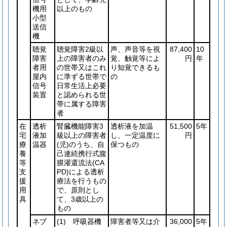
機用
以上のもの
小型
送信
機
聴覚
聴覚障害2級以
声、声音等を視
87,400
10
障害
上の障害者のみ
覚、触覚等によ
円
年
者用
の世帯又はこれ
り知覚できるも
屋内
に準ずる世帯で
の
信号
日常生活上必要
装置
と認められる世
帯に属する障害
者
在
透析
腎臓機能障害3
透析液を加温
51,500
5年
宅
液加
級以上の障害者
し、一定温度に
円
療
温器
(児)
のうち、自
保つもの
養
己連続携行式腹
等
膜灌還流法
(CA
支
PD)
による透析
援
療法を行うもの
用
で、原則とし
具
て、3歳以上の
もの
ネブ
(1)
呼吸器機
障害者等又は介
36,000
5年