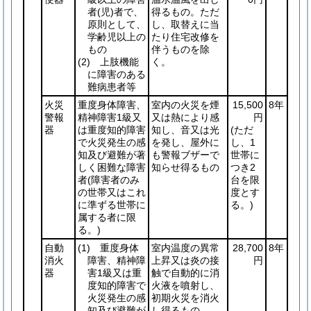
者
(児)
者で、
得るもの。ただ
原則として、
し、取替えに当
学齢児以上の
たり住宅改修を
もの
伴うものを除
(2)
上肢機能
く。
に障害のある
難病患者等
火災
重度身体障害、
室内の火災を煙
15,500
8年
警報
精神障害1級又
又は熱により感
円
器
は重度知的障害
知し、音又は光
(ただ
で火災発生の感
を発し、屋外に
し、1
知及び避難が著
も警報ブザーで
世帯に
しく困難な障害
知らせ得るもの
つき2
者
(障害者のみ
台を限
の世帯又はこれ
度とす
に準ずる世帯に
る。)
属する者に限
る。)
自動
(1)
重度身体
室内温度の異常
28,700
8年
消火
障害、精神障
上昇又は炎の接
円
器
害1級又は重
触で自動的に消
度知的障害で
火液を噴射し、
火災発生の感
初期火災を消火
知及び避難が
し得るもの