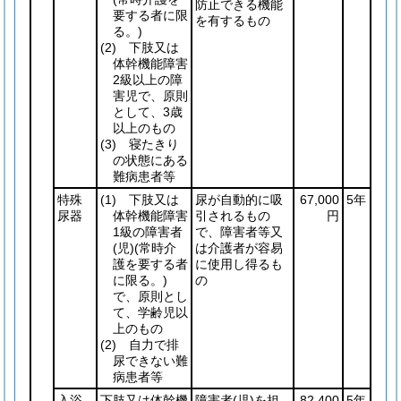
防止できる機能
要する者に限
を有するもの
る。)
(2)
下肢又は
体幹機能障害
2級以上の障
害児で、原則
として、3歳
以上のもの
(3)
寝たきり
の状態にある
難病患者等
特殊
(1)
下肢又は
尿が自動的に吸
67,000
5年
尿器
体幹機能障害
引されるもの
円
1級の障害者
で、障害者等又
(児)
(常時介
は介護者が容易
護を要する者
に使用し得るも
に限る。)
の
で、原則とし
て、学齢児以
上のもの
(2)
自力で排
尿できない難
病患者等
入浴
下肢又は体幹機
障害者
(児)
を担
82,400
5年