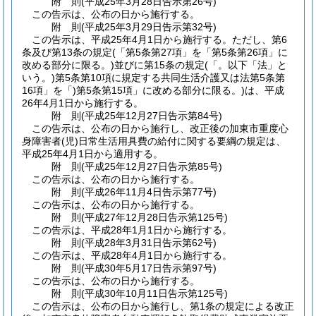
附
則
(平成25年3月28日
告示第26号)
この告示は、公布の日から施行する。
附
則
(平成25年3月29日
告示第32号)
この告示は、平成25年4月1日から施行する。
ただし、第6
条及び第13条の規定
(「第5条第27項」を「第5条第26項」に
改める部分に限る。)
並びに第15条の規定
(「。以下「法」と
いう。)
第5条第10項に規定する共同生活介護又は法第5条第
16項」を「)第5条第15項」に改める部分に限る。)は、平成
26年4月1日から施行する。
附
則
(平成25年12月27日
告示第84号)
この告示は、公布の日から施行し、改正後の加東市重度心
身障害者
(児)
日常生活用具費の給付に関する要綱の規定は、
平成25年4月1日から適用する。
附
則
(平成25年12月27日
告示第85号)
この告示は、公布の日から施行する。
附
則
(平成26年11月4日
告示第77号)
この告示は、公布の日から施行する。
附
則
(平成27年12月28日
告示第125号)
この告示は、平成28年1月1日から施行する。
附
則
(平成28年3月31日
告示第62号)
この告示は、平成28年4月1日から施行する。
附
則
(平成30年5月17日
告示第97号)
この告示は、公布の日から施行する。
附
則
(平成30年10月11日
告示第125号)
この告示は、公布の日から施行し、第1条の規定による改正