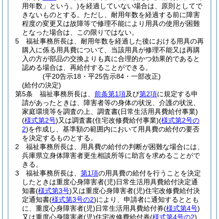
用年数」という。)
を経過していない場合は、原則としてで
きないものとする。
ただし、耐用年数を経過する前に障害
程度の変更又は故障等で修理不能により用具の使用が困難
となった場合は、この限りではない。
5
福祉事務所長は、耐用年数を経過した後における用具の再
購入に係る用具費について、当該用具が修理不能又は再購
入の方が部品の交換よりも真に合理的かつ効果的であると
認める場合は、再給付することができる。
(平20告示18・平25告示84・一部改正)
(給付の決定)
第5条
福祉事務所長は、
前条第1項
及び
第2項
に規定する申
請があったときは、障害者等の身体の状況、介護の状況、
家庭環境等を調査の上、調査書
(日常生活用具費給付事業)
(
様式第2号
)
又は調査書
(住宅改修費給付事業)
(
様式第2号の
2
)
を作成し、基準額の範囲内において用具費の給付の要否
を決定するものとする。
2
福祉事務所長は、用具費の給付の判断が困難な場合には、
兵庫県立身体障害者更生相談所等に助言を求めることがで
きる。
3
福祉事務所長は、
第1項
の用具費の給付を行うことを決定
したときは重度心身障害者
(児)
日常生活用具費給付決定通
知書
(
様式第3号
)
又は重度心身障害者
(児)
住宅改修費給付決
定通知書
(
様式第3号の2
)
により、申請者に通知するととも
に、重度心身障害者
(児)
日常生活用具費給付券
(
様式第4号
)
又は重度心身障害者
(児)
住宅改修費給付券
(
様式第4号の2
)