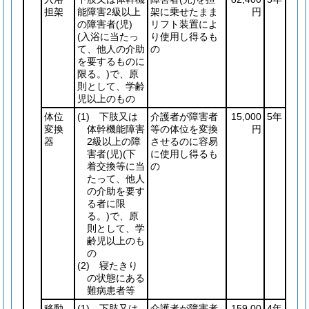
担架
能障害2級以上
架に乗せたまま
円
の障害者
(児)
リフト装置によ
(入浴に当たっ
り使用し得るも
て、他人の介助
の
を要するものに
限る。)
で、原
則として、学齢
児以上のもの
体位
(1)
下肢又は
介護者が障害者
15,000
5年
変換
体幹機能障害
等の体位を変換
円
器
2級以上の障
させるのに容易
害者
(児)
(下
に使用し得るも
着交換等に当
の
たって、他人
の介助を要す
る者に限
る。)
で、原
則として、学
齢児以上のも
の
(2)
寝たきり
の状態にある
難病患者等
移動
(1)
下肢又は
介護者が障害者
159,00
4年