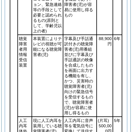
ョン、緊急連絡
障害者
(児)
が容
等の手段として
易に使用し得る
必要と認められ
もの
るもの
(原則と
して、学齢児以
上の者)
聴覚
本装置によりテ
字幕及び手話通
88,900
6年
障害
レビの視聴が可
訳付きの聴覚障
円
者用
能になる聴覚障
害者
(児)
用番組
情報
害者
(児)
並びに字幕及び
受信
手話通訳の映像
装置
を合成したもの
を画面に出力す
る機能を有し、
かつ、災害時の
聴覚障害者
(児)
向けの緊急信号
を受信するもの
で、聴覚障害者
(児)
が容易に使
用し得るもの
人工
現に人工内耳を
人工内耳に音声
(片耳)
5年
内耳
装用している聴
等を電気信号に
500,00
体外
覚障害者
(児)
変換して送信す
0円