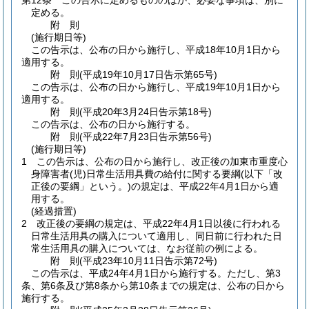
第12条
この告示に定めるもののほか、必要な事項は、別に
定める。
附
則
(施行期日等)
この告示は、公布の日から施行し、平成18年10月1日から
適用する。
附
則
(平成19年10月17日
告示第65号)
この告示は、公布の日から施行し、平成19年10月1日から
適用する。
附
則
(平成20年3月24日
告示第18号)
この告示は、公布の日から施行する。
附
則
(平成22年7月23日
告示第56号)
(施行期日等)
1
この告示は、公布の日から施行し、改正後の加東市重度心
身障害者
(児)
日常生活用具費の給付に関する要綱
(以下「改
正後の要綱」という。)
の規定は、平成22年4月1日から適
用する。
(経過措置)
2
改正後の要綱の規定は、平成22年4月1日以後に行われる
日常生活用具の購入について適用し、同日前に行われた日
常生活用具の購入については、なお従前の例による。
附
則
(平成23年10月11日
告示第72号)
この告示は、平成24年4月1日から施行する。
ただし、第3
条、第6条及び第8条から第10条までの規定は、公布の日から
施行する。