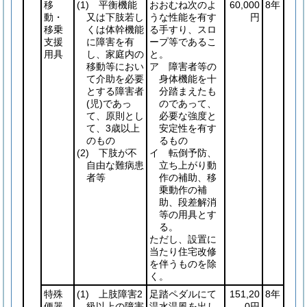
移
(1)
平衡機能
おおむね次のよ
60,000
8年
動・
又は下肢若し
うな性能を有す
円
移乗
くは体幹機能
る手すり、スロ
支援
に障害を有
ープ等であるこ
用具
し、家庭内の
と。
移動等におい
ア 障害者等の
て介助を必要
身体機能を十
とする障害者
分踏まえたも
(児)
であっ
のであって、
て、原則とし
必要な強度と
て、3歳以上
安定性を有す
のもの
るもの
(2)
下肢が不
イ 転倒予防、
自由な難病患
立ち上がり動
者等
作の補助、移
乗動作の補
助、段差解消
等の用具とす
る。
ただし、設置に
当たり住宅改修
を伴うものを除
く。
特殊
(1)
上肢障害2
足踏ペダルにて
151,20
8年
便器
級以上の障害
温水温風を出し
0円