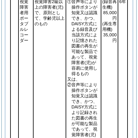
視覚
視覚障害2級以
①音声等により
(録音再
6年
障害
上の障害者
(児)
操作ボタンが
生機)
者用
で、原則とし
知覚又は認識
85,000
ポー
て、学齢児以上
でき、かつ、
円
タブ
のもの
DAISY方式に
(再生専
ルレ
よる録音及び
用機)
コー
当該方式によ
35,000
ダー
り記憶された
円
図書の再生が
可能な製品で
あって、視覚
障害者
(児)
が
容易に使用し
得るもの
又は、
②音声等により
操作ボタンが
知覚又は認識
でき、かつ、
DAISY方式に
より記録され
た図書の再生
が可能な製品
であって、視
覚障害者
(児)