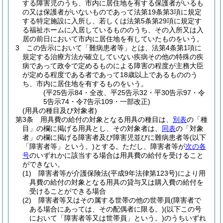
する障害児のうち、市内に居住地を有する保護者がいるも
の又は保護者がいないものであって法第19条第3項に規定
する特定施設に入所し、若しくは法第5条第29項に規定す
る福祉ホームに入居しているもののうち、その入所又は入
居の前日において市内に居住地を有していたものをいう。
3
この告示において「難病患者等」とは、法第4条第1項に
規定する治療方法が確立していない疾病その他の特殊の疾
病であって政令で定めるものによる障害の程度が主務大臣
が定める程度である者であって18歳以上であるもののう
ち、市内に居住地を有するものをいう。
(平25告示84・全改、平25告示32・平30告示97・令
5告示74・令7告示109・一部改正)
(用具の種目及び対象者)
第3条
用具費の給付の対象となる用具の種目は、
別表
の「種
目」の欄に掲げる用具とし、その対象者は、
同表
の「対象
者」の欄に掲げる障害者及び障害児並びに難病患者等
(以下
「障害者等」という。)
とする。
ただし、障害者等が
次の各
号
のいずれかに該当する場合は用具費の給付を受けること
ができない。
(1)
障害者等が介護保険法
(平成9年法律第123号)
により用
具費の給付の対象となる用具の貸与又は購入費の給付を
受けることができる場合
(2)
障害者等又はその属する世帯の他の世帯員
(障害者で
ある場合にあっては、その配偶者に限る。)
(以下この号
において「障害者等又は世帯員」という。)
のうちいずれ