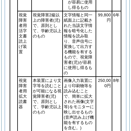
が容易に使用
し得るもの
視覚
視覚障害2級以
文字情報と同一
99,800
6年
障害
上の障害者
(児)
紙面上に記載さ
円
者用
で、原則とし
れた当該文字情
活字
て、学齢児以上
報を暗号化した
文書
のもの
情報を読み取
読上
り、音声信号に
げ装
変換して出力す
置
る機能を有する
もので、視覚障
害者
(児)
が容易
に使用し得るも
の
視覚
本装置により文
画像入力装置に
250,00
8年
障害
字等を読むこと
より印刷物等を
0円
者用
が可能になる視
読み込むこと
拡大
覚障害者
(児)
で、簡単に拡大
読書
で、原則とし
された画像
(文字
器
て、学齢児以上
等)
をモニターに
のもの
映し出せるもの
(音声読み上げ機
能を有するもの
を含む。)