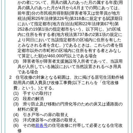
かの者について、用具の購入のあった月の属する年度
(用
具の購入のあった月が4月から6月までの間にあっては、
前年度)
分の市民税所得割額
(障害者等又は世帯員が地方
税法
(昭和25年法律第226号)
第318条に規定する賦課期日
において指定都市
(地方自治法
(昭和22年法律第67号)
第
252条の19第1項の指定都市をいう。以下同じ。)
の区域
内に住所を有する者
(地方税法第737条の2第1項の規定に
より同日において当該指定都市の区域内に住所を有した
とみなされる者を含む。)
であるときは、これらの者を指
定都市以外の市町村の区域内に住所を有する者とみなし
て算定した額)
が460,000円以上である場合
(3)
障害者等が障害者支援施設等入所者であって、当該用
具が入所している施設において当然設置されるべき用具
である場合
2
住宅改修の対象となる範囲は、次に掲げる居宅生活動作補
助用具の購入費及び改修工事費
(以下これらを「住宅改修
費」という。)
とする。
(1)
手すりの取付け
(2)
段差の解消
(3)
滑り防止及び移動の円滑化等のための床又は通路面の
材料の変更
(4)
引き戸等への扉の取替え
(5)
洋式便器等への便器の取替え
(6)
その他
前各号
の住宅改修に付帯して必要となる住宅改
修