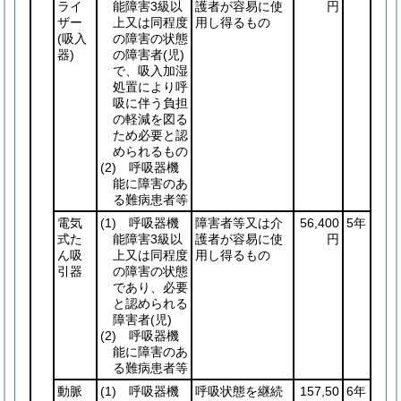
ライ
能障害3級以
護者が容易に使
円
ザー
上又は同程度
用し得るもの
(吸入
の障害の状態
器)
の障害者
(児)
で、吸入加湿
処置により呼
吸に伴う負担
の軽減を図る
ため必要と認
められるもの
(2)
呼吸器機
能に障害のあ
る難病患者等
電気
(1)
呼吸器機
障害者等又は介
56,400
5年
式た
能障害3級以
護者が容易に使
円
ん吸
上又は同程度
用し得るもの
引器
の障害の状態
であり、必要
と認められる
障害者
(児)
(2)
呼吸器機
能に障害のあ
る難病患者等
動脈
(1)
呼吸器機
呼吸状態を継続
157,50
6年