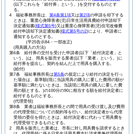
(以下これらを「給付券」という。)
を交付するものとす
る。
4
福祉事務所長は、
第4条第1項
又は
第2項
の申請を却下する
ときは、重度心身障害者
(児)
日常生活用具費給付申請却下
決定通知書
(
様式第5号
)
又は重度心身障害者
(児)
住宅改修費
給付申請却下決定通知書
(
様式第5号の2
)
により、申請者に
通知するものとする。
(平25告示84・一部改正)
(用具購入の方法)
第6条
給付券の交付を受けた申請者
(以下「給付決定者」と
いう。)
は、用具を販売する業者
(以下「業者」という。)
に
給付券を提出し、契約を結んだ上で用具を購入する。
(給付)
第7条
福祉事務所長は
第5条
の規定により給付の決定を行っ
た場合は、基準額
(現に当該用具の購入に要した費用の額が
基準額に満たないときは、当該現に用具の購入に要した費
用の額とする。)
の100分の90に相当する額を給付決定者に
給付するものとする。
(代理受領)
第8条
業者は福祉事務所長との間で用具の受け渡し及び費用
の代理受領についての契約等を行い、給付決定者から代理
受領の委任を得たときは、給付決定者に代わって用具費を
代理受領できるものとする。
2
用具を販売した業者は、市長に対し用具費を請求するとき
は、代理受領に係る日常生活用具費支払請求書兼代理受領