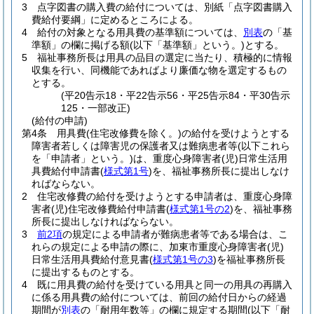
3
点字図書の購入費の給付については、別紙「点字図書購入
費給付要綱」に定めるところによる。
4
給付の対象となる用具費の基準額については、
別表
の「基
準額」の欄に掲げる額
(以下「基準額」という。)
とする。
5
福祉事務所長は用具の品目の選定に当たり、積極的に情報
収集を行い、同機能であればより廉価な物を選定するもの
とする。
(平20告示18・平22告示56・平25告示84・平30告示
125・一部改正)
(給付の申請)
第4条
用具費
(住宅改修費を除く。)
の給付を受けようとする
障害者若しくは障害児の保護者又は難病患者等
(以下これら
を「申請者」という。)
は、重度心身障害者
(児)
日常生活用
具費給付申請書
(
様式第1号
)
を、福祉事務所長に提出しなけ
ればならない。
2
住宅改修費の給付を受けようとする申請者は、重度心身障
害者
(児)
住宅改修費給付申請書
(
様式第1号の2
)
を、福祉事務
所長に提出しなければならない。
3
前2項
の規定による申請者が難病患者等である場合は、こ
れらの規定による申請の際に、加東市重度心身障害者
(児)
日常生活用具費給付意見書
(
様式第1号の3
)
を福祉事務所長
に提出するものとする。
4
既に用具費の給付を受けている用具と同一の用具の再購入
に係る用具費の給付については、前回の給付日からの経過
期間が
別表
の「耐用年数等」の欄に規定する期間
(以下「耐