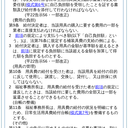
委任状
(
様式第6号
)
に自己負担額を受領したことを証する書
類及び給付券を添付して行わなければならない。
(平22告示56・一部改正)
(費用の負担)
第9条
給付決定者は、当該用具の購入に要する費用の一部を
業者に直接支払わなければならない。
2
前項
の規定により支払うべき額
(以下「自己負担額」とい
う。)
は、法第76条に規定する補装具費の支給の例による。
3
給付決定者は、購入する用具の金額が基準額を超えるとき
は、
前項
に規定する負担額に当該超える金額を加算して得
た額を負担するものとする。
(平22告示56・一部改正)
(用具の管理)
第10条
用具費の給付を受けた者は、当該用具を給付の目的
に反して使用し、譲渡し、交換し、貸付し、又は担保に供
してはならない。
2
福祉事務所長は、用具費の給付を受けた者が
前項
の規定に
違反したときは、当該給付に要した費用の全部又は一部を
返還させることができるものとする。
(台帳の整備)
第11条
福祉事務所長は、用具費の給付の状況を明確にする
ため、日常生活用具費給付台帳
(
様式第7号
)
を整備するもの
とする。
(その他)