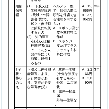
頭部
(1)
下肢又は
ヘルメット型
A 15,
3年
保護
体幹機能障害
で、転倒の際に
656円
帽
2級以上の障
頭部を保護でき
B 37,
害者
(児)
で、
る性能を有する
852円
起立・歩行時
もの
に頻繁に転倒
A スポンジ及び
するもの
皮を主材料に
(2)
知的障害
作成
者
(児)
又は精
B スポンジ、
神障害者
(児)
皮及びプラス
で、てんかん
チックを主材
発作等により
料に作成
頻繁に転倒す
るもの
T字
下肢又は体幹機
A 主体―木材
A 2,2
3年
状・
能障害により、
(十分な強度を
66円
棒状
歩行障害があ
有するもの)
B 3,0
のつ
り、支持が必要
外装―ニス塗
90円
え
な障害者
(児)
装
B 主体―軽金
属
外装―塗装な
し