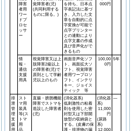
障害
覚障害者
(児)
を持ち、日本点
000円
者用
(共同利用する
字表記法に基づ
ワー
ものに限る。)
き、入力した文
ドプ
章を自動的に点
ロセ
字変換が可能で
ッサ
点字プリンター
ー
との連動により
点字文書の作成
及び音声化がで
きるもの
情
視覚障害又は上
画面音声化ソフ
100,00
5年
報・
肢障害2級以上
ト、画面拡大ソ
0円
通信
の障害者
(児)
で
フト、視覚障害
支援
原則として学齢
者用ワープロソ
用具
児以上のもの
フト、インテリ
キー、ジョイス
ティック 等
排
スト
直腸・膀胱機能
(消化器系)
(消化器
―
泄
マ用
障害でストマを
低刺激性の粘着
系)
管
装具
造設した障害者
剤を使用した密
11,000
理
等
(ス
(児)
封型又は下部開
円
支
トマ
放型の収納袋と
(尿路
援
用
する。
(皮膚の保
系)
用
品、
護・排泄物の漏
12,000