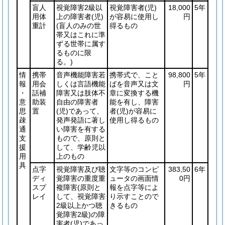
盲人
視覚障害2級以
視覚障害者
(児)
18,000
5年
用体
上の障害者
(児)
が容易に使用し
円
重計
(盲人のみの世
得るもの
帯又はこれに準
ずる世帯に属す
るものに限
る。)
情
携帯
音声機能障害若
携帯式で、こと
98,800
5年
報
用会
しくは言語機能
ばを音声又は文
円
・
話補
障害又は肢体不
章に変換する機
意
助装
自由の障害者
能を有し、障害
思
置
(児)
であって、
者
(児)
が容易に
疎
発声発語に著し
使用し得るもの
通
い障害を有する
支
もので、原則と
援
して、学齢児以
用
上のもの
具
点字
視覚障害及び聴
文字等のコンピ
383,50
6年
ディ
覚障害の重度重
ュータの画面情
0円
スプ
複障害
(原則と
報を点字等によ
レイ
して、視覚障害
り示すことので
2級以上かつ聴
きるもの
覚障害2級)
の障
害者
(児)
であっ