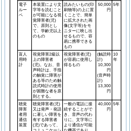
電子
本装置により文
読みたいもの
(印
50,000
5年
ルー
字等を読むこと
刷物等)
の上に置
円
ペ
が可能になる視
くことで、簡単
覚障害者
(児)
に拡大された画
で、原則とし
像
(文字等)
をモ
て、学齢児以上
ニターに映し出
のもの
せるもので、容
易に携帯できる
もの
盲人
視覚障害2級以
視覚障害者
(児)
(触読時
10
用時
上の障害者
が容易に使用し
計)
年
計
(児)
。なお、音
得るもの
10,300
声時計は、手指
円
の触覚に障害が
(音声時
ある等のため触
計)
読式時計の使用
13,300
が困難な者を原
円
則とする。
聴覚
聴覚障害者
(児)
一般の電話に接
40,000
5年
障害
又は発声・発語
続することがで
円
者用
に著しい障害を
き、音声の代わ
通信
有する障害者
りに、文字等に
装置
(児)
であって、
より通信が可能
コミュニケーシ
な機器であり、