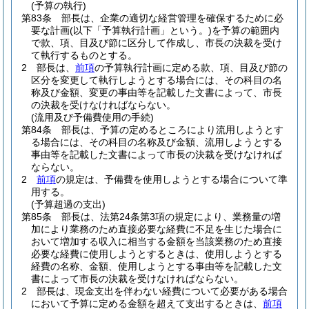
(予算の執行)
第83条
部長は、企業の適切な経営管理を確保するために必
要な計画
(以下「予算執行計画」という。)
を予算の範囲内
で款、項、目及び節に区分して作成し、市長の決裁を受け
て執行するものとする。
2
部長は、
前項
の予算執行計画に定める款、項、目及び節の
区分を変更して執行しようとする場合には、その科目の名
称及び金額、変更の事由等を記載した文書によって、市長
の決裁を受けなければならない。
(流用及び予備費使用の手続)
第84条
部長は、予算の定めるところにより流用しようとす
る場合には、その科目の名称及び金額、流用しようとする
事由等を記載した文書によって市長の決裁を受けなければ
ならない。
2
前項
の規定は、予備費を使用しようとする場合について準
用する。
(予算超過の支出)
第85条
部長は、法第24条第3項の規定により、業務量の増
加により業務のため直接必要な経費に不足を生じた場合に
おいて増加する収入に相当する金額を当該業務のため直接
必要な経費に使用しようとするときは、使用しようとする
経費の名称、金額、使用しようとする事由等を記載した文
書によって市長の決裁を受けなければならない。
2
部長は、現金支出を伴わない経費について必要がある場合
において予算に定める金額を超えて支出するときは、
前項