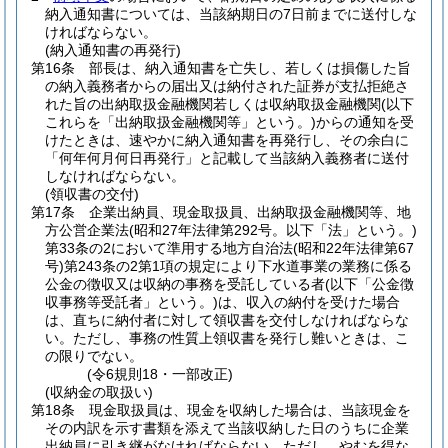
納入通知書については、当該納期日の7日前までに送付しな
ければならない。
(納入通知書の再発行)
第16条
部長は、納入通知書を亡失し、若しくは損傷した旨
の納入義務者からの届出又は納付された証券が支払拒絶さ
れた旨の出納取扱金融機関若しくは収納取扱金融機関
(以下
これらを「出納取扱金融機関等」という。)
からの通知を受
けたときは、速やかに納入通知書を再発行し、その余白に
「何年何月何日再発行」と記載して当該納入義務者に送付
しなければならない。
(領収書の交付)
第17条
企業出納員、現金取扱員、出納取扱金融機関等、地
方公営企業法
(昭和27年法律第292号。以下「法」という。)
第33条の2において準用する地方自治法
(昭和22年法律第67
号)
第243条の2第1項の規定により下水道事業の業務に係る
公金の徴収又は収納の事務を受託している者
(以下「公金徴
収事務等受託者」という。)
は、収入の納付を受けた場合
は、直ちに納付者に対して領収書を交付しなければならな
い。
ただし、事務の性質上領収書を発行し難いときは、こ
の限りでない。
(令6規則18・一部改正)
(収納金の取扱い)
第18条
現金取扱員は、現金を収納した場合は、当該現金を
その内訳を示す書類を添えて当該収納した日のうちに企業
出納員に引き継がなければならない。
ただし、やむを得な