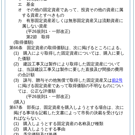
エ
基金
オ
その他の固定資産であって、投資その他の資産に属
する資産とすべきもの
カ
有形固定資産若しくは無形固定資産又は流動資産に
属しない資産
(平26規則1・一部改正)
第2節
取得
(取得価額)
第66条
固定資産の取得価額は、次に掲げるところによる。
(1)
購入により取得した固定資産については、購入に要し
た価額
(2)
建設工事又は製作により取得した固定資産について
は、当該建設工事又は製作に要した直接及び間接の費用
の合計額
(3)
譲与、贈与その他無償で取得した固定資産又は
前2号
に掲げる固定資産であって取得価額の不明なものについ
ては、公正な評価額
(平26規則1・一部改正)
(購入)
第67条
部長は、固定資産を購入しようとする場合は、次に
掲げる事項を記載した文書によって市長の決裁を受けなけ
ればならない。
(1)
購入しようとする固定資産の名称及び種類
(2)
購入しようとする事由
(3)
予定価額及び単価