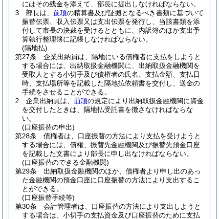
にはその残金を添えて、部長に提出しなければならない。
3
部長は、
前項
の精算書及び証拠となるべき書類に基づいて
振替伝票、収入伝票又は支出伝票を発行し、当該書類を添
付して市長の決裁を受けるとともに、内訳簿のほか支出予
算執行整理簿に記帳しなければならない。
(隔地払)
第27条
企業出納員は、隔地にいる債権者に支払をしようと
する場合には、出納取扱金融機関に、出納取扱金融機関を
受取人とする小切手及び債権者の氏名、支払金額、支払日
時、支払場所等を記載した隔地払依頼書を交付し、送金の
手続をさせることができる。
2
企業出納員は、
前項
の規定により出納取扱金融機関に資金
を交付したときは、隔地払受託書を徴さなければならな
い。
(口座振替の申出)
第28条
債権者は、口座振替の方法により支払を受けようと
する場合には、債権、振替先金融機関及び振替先預金口座
を記載した文書により部長に申し出なければならない。
(口座振替のできる金融機関)
第29条
出納取扱金融機関のほか、債権者より申し出のあっ
た金融機関の預金口座に口座振替の方法により支出するこ
とができる。
(口座振替手続等)
第30条
会計管理者は、口座振替の方法により支出しようと
する場合は、小切手の支払資金及び口座振替のために支払