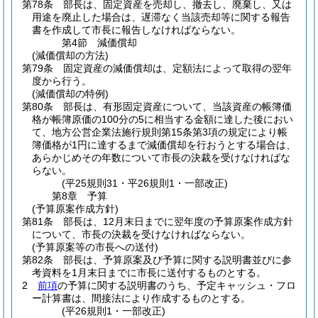
第78条
部長は、固定資産を売却し、撤去し、廃棄し、又は
用途を廃止した場合は、遅滞なく当該売却等に関する報告
書を作成して市長に報告しなければならない。
第4節
減価償却
(減価償却の方法)
第79条
固定資産の減価償却は、定額法によって取得の翌年
度から行う。
(減価償却の特例)
第80条
部長は、有形固定資産について、当該資産の帳簿価
格が帳簿原価の100分の5に相当する金額に達した後におい
て、地方公営企業法施行規則第15条第3項の規定により帳
簿価格が1円に達するまで減価償却を行おうとする場合は、
あらかじめその年数について市長の決裁を受けなければな
らない。
(平25規則31・平26規則1・一部改正)
第8章
予算
(予算原案作成方針)
第81条
部長は、12月末日までに翌年度の予算原案作成方針
について、市長の決裁を受けなければならない。
(予算原案等の市長への送付)
第82条
部長は、予算原案及び予算に関する説明書並びに参
考資料を1月末日までに市長に送付するものとする。
2
前項
の予算に関する説明書のうち、予定キャッシュ・フロ
ー計算書は、間接法により作成するものとする。
(平26規則1・一部改正)