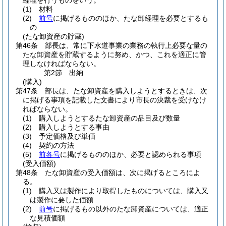
経理を行うものをいう。
(1)
材料
(2)
前号
に掲げるもののほか、たな卸経理を必要とするも
の
(たな卸資産の貯蔵)
第46条
部長は、常に下水道事業の業務の執行上必要な量の
たな卸資産を貯蔵するように努め、かつ、これを適正に管
理しなければならない。
第2節
出納
(購入)
第47条
部長は、たな卸資産を購入しようとするときは、次
に掲げる事項を記載した文書により市長の決裁を受けなけ
ればならない。
(1)
購入しようとするたな卸資産の品目及び数量
(2)
購入しようとする事由
(3)
予定価格及び単価
(4)
契約の方法
(5)
前各号
に掲げるもののほか、必要と認められる事項
(受入価額)
第48条
たな卸資産の受入価額は、次に掲げるところによ
る。
(1)
購入又は製作により取得したものについては、購入又
は製作に要した価額
(2)
前号
に掲げるもの以外のたな卸資産については、適正
な見積価額