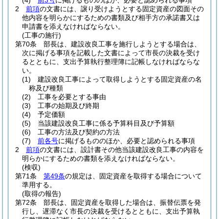
(4)
前3号
に掲げるもののほか、必要と認められる事項
2
前項
の文書には、譲り受けようとする固定資産の図面その
他内容を明らかにするための書類及び相手方の承諾書又は
申請書を添えなければならない。
(工事の施行)
第70条
部長は、建設改良工事を施行しようとする場合は、
次に掲げる事項を記載した文書によって市長の決裁を受け
るとともに、支出予算執行整理簿に記帳しなければならな
い。
(1)
建設改良工事によって取得しようとする固定資産の名
称及び種類
(2)
工事を必要とする事由
(3)
工事の始期及び終期
(4)
予定価額
(5)
当該建設改良工事に係る予算科目及び予算額
(6)
工事の方法及び契約の方法
(7)
前各号
に掲げるもののほか、必要と認められる事項
2
前項
の文書には、設計書その他当該建設改良工事の内容を
明らかにするための書類を添えなければならない。
(検収)
第71条
第49条
の規定は、固定資産を取得する場合について
準用する。
(取得の報告)
第72条
部長は、固定資産を取得した場合は、振替伝票を発
行し、遅滞なく市長の決裁を受けるとともに、支出予算執