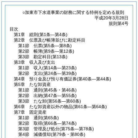
○加東市下水道事業の財務に関する特例を定める規則
平成20年3月28日
規則第4号
目次
第1章
総則
(第1条―第4条)
第2章
伝票及び帳簿並びに勘定科目
第1節
伝票
(第5条―第8条)
第2節
帳簿
(第9条―第12条)
第3節
勘定科目
(第13条)
第3章
収入及び支出
第1節
収入
(第14条―第23条)
第2節
支出
(第24条―第39条)
第4章
預り金及び預り有価証券
(第40条―第44条)
第5章
たな卸資産
第1節
通則
(第45条・第46条)
第2節
出納
(第47条―第55条)
第3節
たな卸
(第56条―第60条)
第6章
たな卸資産以外の物品
(第61条―第64条)
第7章
固定資産
第1節
通則
(第65条)
第2節
取得
(第66条―第74条)
第3節
管理及び処分
(第75条―第78条)
第4節
減価償却
(第79条・第80条)