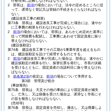
行整理簿に記帳しなければならない。
2
部長は、
前項
の場合においては、法令の定めるところに従
って、遅滞なく登記又は登録の手続きをとらなければなら
ない。
(建設改良工事の精算)
第73条
部長は、建設改良工事が完成した場合には、速やか
に工事費の精算を行わなければならない。
2
前項
の場合においては、部長は、あらかじめ定めた基準に
従って間接費を配賦し、工事費にあわせて固定資産に振り
替えなければならない。
(建設仮勘定)
第74条
建設改良工事でその工期が1事業年度を超えるもの
は、建設仮勘定を設けて経理するものとする。
2
前項
の建設改良工事が完成した場合は、部長は、速やかに
建設仮勘定の精算を行い、振替伝票を発行し、市長の決裁
を受けるとともに、固定資産の当該科目に振り替えなけれ
ばならない。
3
前条第2項
の規定は、
前項
の場合について準用する。
第3節
管理及び処分
(事故報告)
第75条
部長は、天災その他の事由により固定資産が滅失
し、亡失し、又は損傷を受けた場合は、遅滞なく市長にそ
の旨を報告しなければならない。
(売却等)
第76条
部長は、固定資産を売却し、撤去し、又は廃棄しよ