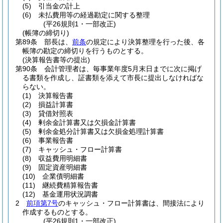
(5)
引当金の計上
(6)
未払費用等の経過勘定に関する整理
(平26規則1・一部改正)
(帳簿の締切り)
第89条
部長は、
前条
の規定により決算整理を行った後、各
帳簿の勘定の締切りを行うものとする。
(決算報告書等の提出)
第90条
会計管理者は、毎事業年度5月末日までに次に掲げ
る書類を作成し、証書類を添えて市長に提出しなければな
らない。
(1)
決算報告書
(2)
損益計算書
(3)
貸借対照表
(4)
剰余金計算書又は欠損金計算書
(5)
剰余金処分計算書又は欠損金処理計算書
(6)
事業報告書
(7)
キャッシュ・フロー計算書
(8)
収益費用明細書
(9)
固定資産明細書
(10)
企業債明細書
(11)
継続費精算報告書
(12)
基金運用状況調書
2
前項第7号
のキャッシュ・フロー計算書は、間接法により
作成するものとする。
(平26規則1・一部改正)