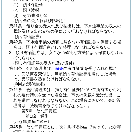
(1)
預り保証金
(2)
預り諸税
(3)
その他預り金
(預り金の受入れ及び払出し)
第41条
預り金の受入れ及び払出しは、下水道事業の収入の
収納及び支出の支払の例により行わなければならない。
(預り有価証券)
第42条
下水道事業の所有に属さない有価証券を保管する場
合は、預り有価証券として整理しなければならない。
2
預り有価証券は、安全かつ確実な方法により保管しなけれ
ばならない。
(預り有価証券の受入れ及び還付)
第43条
会計管理者は、
前条
の有価証券を受け入れた場合
は、受領書を交付し、当該預り有価証券を還付した場合
は、受領書を徴さなければならない。
(利札の還付請求)
第44条
会計管理者は、預り有価証券について所有者から利
札の還付請求を受けた場合は、市長の決裁を受けた後、こ
れを還付しなければならない。
この場合において、会計管
理者は、受領書を徴さなければならない。
第5章
たな卸資産
第1節
通則
(たな卸資産の範囲)
第45条
たな卸資産とは、次に掲げる物品であって、たな卸