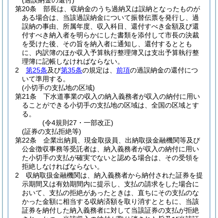
(過誤納金の還付)
第20条
部長は、収納金のうち過納又は誤納となったものが
ある場合は、当該過誤納金について振替伝票を発行し、過
誤納の事由、所属年度、収入科目、還付すべき金額及び還
付すべき納入者を明らかにした書類を添付して市長の決裁
を受けた後、その旨を納入者に通知し、還付するととも
に、内訳簿のほか収入予算執行整理簿又は支出予算執行整
理簿に記帳しなければならない。
2
第25条
及び
第35条
の規定は、
前項
の過誤納金の還付につ
いて準用する。
(小切手の支払地の区域)
第21条
下水道事業の収入の納入義務者が収入の納付に用い
ることができる小切手の支払地の区域は、全国の区域とす
る。
(令4規則27・一部改正)
(証券の支払拒絶等)
第22条
企業出納員、現金取扱員、出納取扱金融機関等及び
公金徴収事務等受託者は、納入義務者が収入の納付に用い
た小切手の支払が確実でないと認める場合は、その受領を
拒絶しなければならない。
2
収納取扱金融機関は、納入義務者から納付された証券を提
示期間又は有効期間内に提示し、支払の請求をした場合に
おいて、支払の拒絶があったときは、直ちにその支払のな
かった金額に相当する収納済額を取り消すとともに、当該
証券を納付した納入義務者に対して当該証券の支払が拒絶