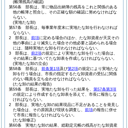
(帳簿残高の確認)
第56条
部長は、常に物品出納簿の残高をこれと関係のある
他の帳簿と照合し、その正確な額の確認に努めなければな
らない。
(実地たな卸)
第57条
部長は、毎事業年度末に実地たな卸を行わなければ
ならない。
2
部長は、
前項
に定める場合のほか、たな卸資産が天災その
他の事由により滅失した場合その他必要と認められる場合
には、随時実地たな卸を行わなければならない。
3
部長は、
前2項
の規定により実地たな卸を行った場合は、
その結果に基づいてたな卸表を作成しなければならない。
(実地たな卸の立会)
第58条
部長は、
前条第1項
及び
第2項
の規定により実地たな
卸を行う場合は、市長の指定するたな卸資産の受払に関係
のない職員を立ち会わせなければならない。
(たな卸の結果の報告)
第59条
部長は、実地たな卸を行った結果を、
第57条第3項
の規定により作成するたな卸表を添えて、市長に報告しな
ければならない。
2
部長は、実地たな卸の結果現品に不足があることを発見し
た場合は、その原因及び現状を調査し、
前項
の報告に併せ
て市長に報告しなければならない。
(たな卸修正)
第60条
実地たな卸の結果、総勘定元帳の残高がたな卸資産