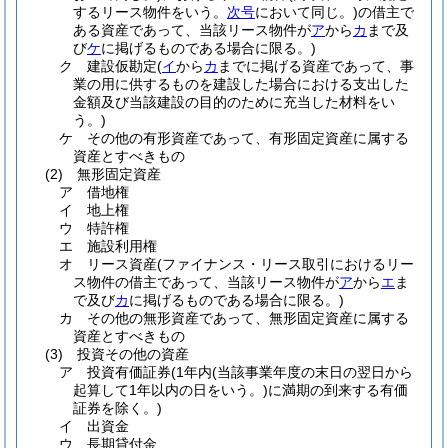
するリース物件をいう。
次号
において同じ。)
の借主で
ある資産であって、当該リース物件が
ア
から
カ
まで及
び
ケ
に掲げるものである場合に限る。)
ク
建設仮勘定
(
イ
から
カ
までに掲げる資産であって、事
業の用に供するものを建設した場合における支出した
金額及び当該建設の目的のために充当した材料をい
う。)
ケ
その他の有形資産であって、有形固定資産に属する
資産とすべきもの
(2)
無形固定資産
ア
借地権
イ
地上権
ウ
特許権
エ
施設利用権
オ
リース資産
(ファイナンス・リース取引におけるリー
ス物件の借主であって、当該リース物件が
ア
から
エ
ま
で及び
カ
に掲げるものである場合に限る。)
カ
その他の無形資産であって、無形固定資産に属する
資産とすべきもの
(3)
投資その他の資産
ア
投資有価証券
(1年内
(当該事業年度の末日の翌日から
起算して1年以内の日をいう。)
に満期の到来する有価
証券を除く。)
イ
出資金
ウ
長期貸付金