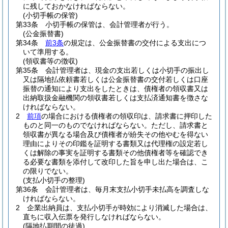
に残しておかなければならない。
(小切手帳の保管)
第33条
小切手帳の保管は、会計管理者が行う。
(公金振替書)
第34条
前3条
の規定は、公金振替書の交付による支出につ
いて準用する。
(領収書等の徴収)
第35条
会計管理者は、現金の支出若しくは小切手の振出し
又は隔地払依頼書若しくは公金振替書の交付若しくは口座
振替の通知により支出をしたときは、債権者の領収書又は
出納取扱金融機関の領収書若しくは支払済通知書を徴さな
ければならない。
2
前項
の場合における債権者の領収印は、請求書に押印した
ものと同一のものでなければならない。
ただし、請求書と
領収書が異なる場合及び債権者が紛失その他やむを得ない
理由によりその印鑑を証明する書類又は代理権の設定若し
くは解除の事実を証明する書類その他債権者等を確認でき
る必要な書類を添付して改印した旨を申し出た場合は、こ
の限りでない。
(支払小切手の整理)
第36条
会計管理者は、毎月末支払小切手未払高を調査しな
ければならない。
2
企業出納員は、支払小切手が時効により消滅した場合は、
直ちに収入伝票を発行しなければならない。
(隔地払期間の徒過)