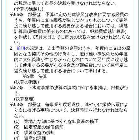
の規定に準じて市長の決裁を受けなければならない。
(予算の繰越し)
第86条
部長は、予算に定めた建設又は改良に要する経費の
うち、年度内に支払義務が生じなかったものについて翌年
度に繰り越して使用する必要がある場合においては、繰越
計算書
(継続費に係るものにあっては、継続費繰越計算書)
を作成して5月末日までに市長の決裁を受けなければならな
い。
2
前項
の規定は、支出予算の金額のうち、年度内に支出の原
因となる契約その他の行為をし、避け難い事故のため年度
内に支払義務が生じなかったものについて翌年度に繰り越
して使用する必要がある場合及び継続費について翌年度に
逓次繰り越して使用する場合について準用する。
第9章
決算
(決算の調製)
第87条
下水道事業の決算の調製に関する事務は、部長が行
う。
(決算整理)
第88条
部長は、毎事業年度経過後、速やかに振替伝票によ
り次に掲げる事項について、決算整理を行わなければなら
ない。
(1)
実地たな卸に基づくたな卸資産の修正
(2)
固定資産の減価償却
(3)
繰延収益の償却
(4)
資産の評価