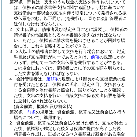
第25条
部長は、支出のうち現金の支払を伴うものについて
は、債務者の請求書等支払に関する証ひょう類に基づいて
支出伝票
(一部現金の支払を伴う取引について発行される振
替伝票を含む。以下同じ。)
を発行し、直ちに会計管理者に
送付しなければならない。
2
支出伝票は、債権者及び勘定科目ごとに調製し、債権者の
請求書その他証拠となるべき書類を添えなければならな
い。
ただし、債権者に請求書を提出させることが困難な場
合には、これを省略することができる。
3
2人以上の債権者に対して支払を行う場合において、勘定
科目及び支払期日が同一であるときは、
前項
の規定にかか
わらず、併せて一つの支出伝票を発行することができる。
この場合においては、債権者ごとにその支払額を明らかに
した文書を添えなければならない。
4
会計管理者は、
第1項
の規定により部長から支出伝票の送
付を受けたときは、債権者の氏名、勘定科目、支払おうと
する金額等を添付書類と照合し、誤りがないことを確認し
た後、支出の支払を行い、当該支払に係る支出伝票を部長
に返付しなければならない。
(資金前渡、概算払及び前金払)
第26条
前条
の規定は、資金前渡、概算払又は前金払を行う
場合について、準用する。
2
資金前渡、概算払又は前金払を受けた者は、支払が終わっ
た後、債権額が確定した後又は役務の提供が完了した後、
精算書を作成し、証拠となるべき書類及び残金がある場合