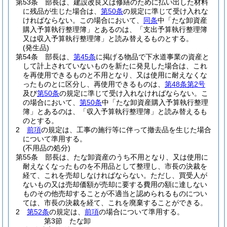
第53条
部長は、建設改良又は修繕のために払い出した材料
に残品が生じた場合は、
第50条
の規定に準じて受け入れな
ければならない。
この場合において、
同条
中「たな卸資産
購入予算執行整理簿」とあるのは、「支出予算執行整理簿
又は収入予算執行整理簿」と読み替えるものとする。
(発生品)
第54条
部長は、
第45条
に掲げる物品で下水道事業の資産と
して計上されていないものを新たに発見した場合は、これ
を再使用できるものと不用となり、又は使用に耐えなくな
ったものとに区分し、再使用できるものは、
第48条第2号
及び
第50条
の規定に準じて受け入れなければならない。
こ
の場合において、
第50条
中「たな卸資産購入予算執行整理
簿」とあるのは、「収入予算執行整理簿」と読み替えるも
のとする。
2
前項
の規定は、工事の施行等に伴って撤去品を生じた場合
について準用する。
(不用品の処分)
第55条
部長は、たな卸資産のうち不用となり、又は使用に
耐えなくなったものを不用品として整理し、市長の決裁を
経て、これを売却しなければならない。
ただし、買受人が
ないもの又は売却価額が売却に要する費用の額に達しない
ものその他売却することが不適当と認められるものについ
ては、市長の決裁を経て、これを廃棄することができる。
2
第52条
の規定は、
前項
の場合について準用する。
第3節
たな卸