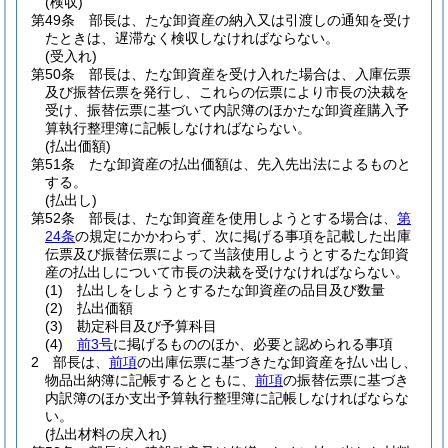
(検収)
第49条
部長は、たな卸資産の納入又は引渡しの通知を受け
たときは、遅滞なく検収しなければならない。
(受入れ)
第50条
部長は、たな卸資産を受け入れた場合は、入庫伝票
及び振替伝票を発行し、これらの伝票により市長の決裁を
受け、振替伝票に基づいて内訳簿のほかたな卸資産購入予
算執行整理簿に記帳しなければならない。
(払出価額)
第51条
たな卸資産の払出価額は、先入先出法によるものと
する。
(払出し)
第52条
部長は、たな卸資産を使用しようとする場合は、
第
24条
の規定にかかわらず、次に掲げる事項を記載した出庫
伝票及び振替伝票によって当該使用しようとするたな卸資
産の払出しについて市長の決裁を受けなければならない。
(1)
払出しをしようとするたな卸資産の品目及び数量
(2)
払出価額
(3)
勘定科目及び予算科目
(4)
前3号
に掲げるもののほか、必要と認められる事項
2
部長は、
前項
の出庫伝票に基づきたな卸資産を払い出し、
物品出納簿に記帳するとともに、
前項
の振替伝票に基づき
内訳簿のほか支出予算執行整理簿に記帳しなければならな
い。
(払出材料の戻入れ)