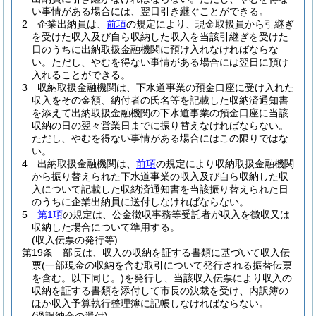
い事情がある場合には、翌日引き継ぐことができる。
2
企業出納員は、
前項
の規定により、現金取扱員から引継ぎ
を受けた収入及び自ら収納した収入を当該引継ぎを受けた
日のうちに出納取扱金融機関に預け入れなければならな
い。
ただし、やむを得ない事情がある場合には翌日に預け
入れることができる。
3
収納取扱金融機関は、下水道事業の預金口座に受け入れた
収入をその金額、納付者の氏名等を記載した収納済通知書
を添えて出納取扱金融機関の下水道事業の預金口座に当該
収納の日の翌々営業日までに振り替えなければならない。
ただし、やむを得ない事情がある場合にはこの限りではな
い。
4
出納取扱金融機関は、
前項
の規定により収納取扱金融機関
から振り替えられた下水道事業の収入及び自ら収納した収
入について記載した収納済通知書を当該振り替えられた日
のうちに企業出納員に送付しなければならない。
5
第1項
の規定は、公金徴収事務等受託者が収入を徴収又は
収納した場合について準用する。
(収入伝票の発行等)
第19条
部長は、収入の収納を証する書類に基づいて収入伝
票
(一部現金の収納を含む取引について発行される振替伝票
を含む。以下同じ。)
を発行し、当該収入伝票により収入の
収納を証する書類を添付して市長の決裁を受け、内訳簿の
ほか収入予算執行整理簿に記帳しなければならない。