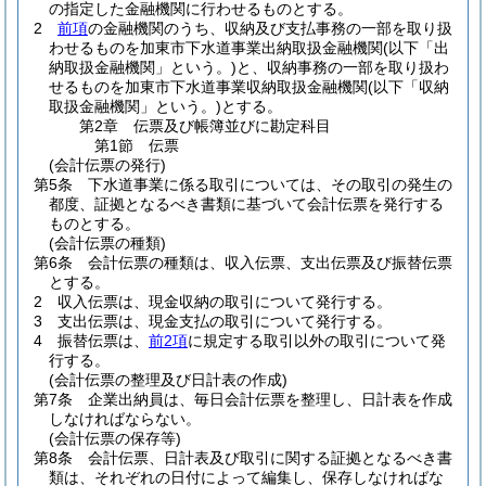
の指定した金融機関に行わせるものとする。
2
前項
の金融機関のうち、収納及び支払事務の一部を取り扱
わせるものを加東市下水道事業出納取扱金融機関
(以下「出
納取扱金融機関」という。)
と、収納事務の一部を取り扱わ
せるものを加東市下水道事業収納取扱金融機関
(以下「収納
取扱金融機関」という。)
とする。
第2章
伝票及び帳簿並びに勘定科目
第1節
伝票
(会計伝票の発行)
第5条
下水道事業に係る取引については、その取引の発生の
都度、証拠となるべき書類に基づいて会計伝票を発行する
ものとする。
(会計伝票の種類)
第6条
会計伝票の種類は、収入伝票、支出伝票及び振替伝票
とする。
2
収入伝票は、現金収納の取引について発行する。
3
支出伝票は、現金支払の取引について発行する。
4
振替伝票は、
前2項
に規定する取引以外の取引について発
行する。
(会計伝票の整理及び日計表の作成)
第7条
企業出納員は、毎日会計伝票を整理し、日計表を作成
しなければならない。
(会計伝票の保存等)
第8条
会計伝票、日計表及び取引に関する証拠となるべき書
類は、それぞれの日付によって編集し、保存しなければな