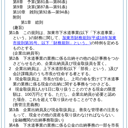
第8章
予算
(第81条―第86条)
第9章
決算
(第87条―第91条)
第10章
雑則
(第92条―第94条)
附則
第1章
総則
(趣旨)
第1条
この規則は、加東市下水道事業
(以下「下水道事業」
という。)
の財務に関して、
加東市財務規則
(平成18年加東
市規則第35号。以下「財務規則」という。)
の特例を定める
ものとする。
(企業出納員等)
第2条
下水道事業の業務に係る出納その他の会計事務をつか
さどらせるため、企業出納員及び現金取扱員を置く。
2
企業出納員は、上下水道部長
(以下「部長」という。)
及び
会計課職員のうち市長が任命する者とする。
3
現金取扱員は、市長が任命し、上司の命を受けて下水道事
業の業務に係る現金の出納に関する事務をつかさどる。
4
現金取扱員1人が1日に取り扱うことのできる現金の限度
額は、100万円とする。
ただし、企業出納員が必要と認め
た場合、これを超えて取り扱わせることができる。
(善管注意義務)
第3条
企業出納員及び現金取扱員は、善良な管理者の注意を
もって、現金その他の資産を取り扱わなければならない。
(金融機関の出納事務取扱い)
第4条
下水道事業の業務に係る公金の出納事務の一部を市長