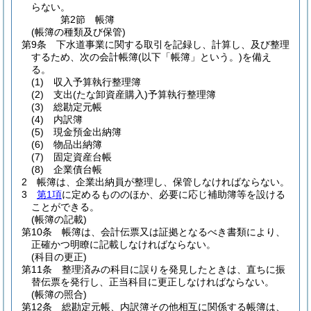
らない。
第2節
帳簿
(帳簿の種類及び保管)
第9条
下水道事業に関する取引を記録し、計算し、及び整理
するため、次の会計帳簿
(以下「帳簿」という。)
を備え
る。
(1)
収入予算執行整理簿
(2)
支出
(たな卸資産購入)
予算執行整理簿
(3)
総勘定元帳
(4)
内訳簿
(5)
現金預金出納簿
(6)
物品出納簿
(7)
固定資産台帳
(8)
企業債台帳
2
帳簿は、企業出納員が整理し、保管しなければならない。
3
第1項
に定めるもののほか、必要に応じ補助簿等を設ける
ことができる。
(帳簿の記載)
第10条
帳簿は、会計伝票又は証拠となるべき書類により、
正確かつ明瞭に記載しなければならない。
(科目の更正)
第11条
整理済みの科目に誤りを発見したときは、直ちに振
替伝票を発行し、正当科目に更正しなければならない。
(帳簿の照合)
第12条
総勘定元帳、内訳簿その他相互に関係する帳簿は、