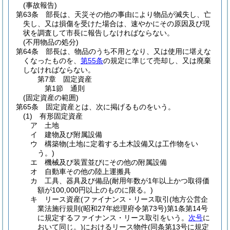
(事故報告)
第63条
部長は、天災その他の事由により物品が滅失し、亡
失し、又は損傷を受けた場合は、速やかにその原因及び現
状を調査して市長に報告しなければならない。
(不用物品の処分)
第64条
部長は、物品のうち不用となり、又は使用に堪えな
くなったものを、
第55条
の規定に準じて売却し、又は廃棄
しなければならない。
第7章
固定資産
第1節
通則
(固定資産の範囲)
第65条
固定資産とは、次に掲げるものをいう。
(1)
有形固定資産
ア
土地
イ
建物及び附属設備
ウ
構築物
(土地に定着する土木設備又は工作物をい
う。)
エ
機械及び装置並びにその他の附属設備
オ
自動車その他の陸上運搬具
カ
工具、器具及び備品
(耐用年数が1年以上かつ取得価
額が100,000円以上のものに限る。)
キ
リース資産
(ファイナンス・リース取引
(地方公営企
業法施行規則
(昭和27年総理府令第73号)
第1条第14号
に規定するファイナンス・リース取引をいう。
次号
に
おいて同じ。)
におけるリース物件
(同条第13号に規定