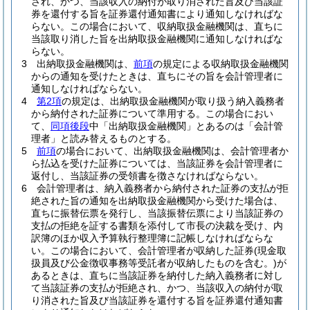
され、かつ、当該収入の納付が取り消された旨及び当該証
券を還付する旨を証券還付通知書により通知しなければな
らない。
この場合において、収納取扱金融機関は、直ちに
当該取り消した旨を出納取扱金融機関に通知しなければな
らない。
3
出納取扱金融機関は、
前項
の規定による収納取扱金融機関
からの通知を受けたときは、直ちにその旨を会計管理者に
通知しなければならない。
4
第2項
の規定は、出納取扱金融機関が取り扱う納入義務者
から納付された証券について準用する。
この場合におい
て、
同項後段
中「出納取扱金融機関」とあるのは「会計管
理者」と読み替えるものとする。
5
前項
の場合において、出納取扱金融機関は、会計管理者か
ら払込を受けた証券については、当該証券を会計管理者に
返付し、当該証券の受領書を徴さなければならない。
6
会計管理者は、納入義務者から納付された証券の支払が拒
絶された旨の通知を出納取扱金融機関から受けた場合は、
直ちに振替伝票を発行し、当該振替伝票により当該証券の
支払の拒絶を証する書類を添付して市長の決裁を受け、内
訳簿のほか収入予算執行整理簿に記帳しなければならな
い。
この場合において、会計管理者が収納した証券
(現金取
扱員及び公金徴収事務等受託者が収納したものを含む。)
が
あるときは、直ちに当該証券を納付した納入義務者に対し
て当該証券の支払が拒絶され、かつ、当該収入の納付が取
り消された旨及び当該証券を還付する旨を証券還付通知書