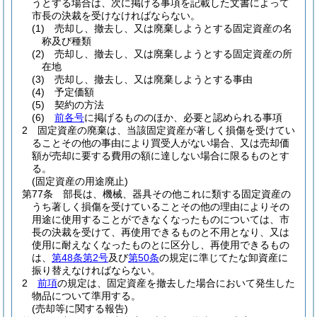
うとする場合は、次に掲げる事項を記載した文書によって
市長の決裁を受けなければならない。
(1)
売却し、撤去し、又は廃棄しようとする固定資産の名
称及び種類
(2)
売却し、撤去し、又は廃棄しようとする固定資産の所
在地
(3)
売却し、撤去し、又は廃棄しようとする事由
(4)
予定価額
(5)
契約の方法
(6)
前各号
に掲げるもののほか、必要と認められる事項
2
固定資産の廃棄は、当該固定資産が著しく損傷を受けてい
ることその他の事由により買受人がない場合、又は売却価
額が売却に要する費用の額に達しない場合に限るものとす
る。
(固定資産の用途廃止)
第77条
部長は、機械、器具その他これに類する固定資産の
うち著しく損傷を受けていることその他の理由によりその
用途に使用することができなくなったものについては、市
長の決裁を受けて、再使用できるものと不用となり、又は
使用に耐えなくなったものとに区分し、再使用できるもの
は、
第48条第2号
及び
第50条
の規定に準じてたな卸資産に
振り替えなければならない。
2
前項
の規定は、固定資産を撤去した場合において発生した
物品について準用する。
(売却等に関する報告)