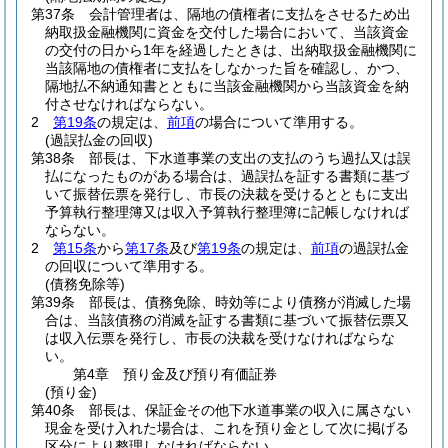
第37条
会計管理者は、隔地の債権者に支払をさせるため出
納取扱金融機関に資金を交付した場合において、当該資金
の交付の日から1年を経過したときは、出納取扱金融機関に
当該隔地の債権者に支払をしなかった旨を確認し、かつ、
隔地払不納通知書とともに当該金融機関から当該資金を納
付させなければならない。
2
第19条
の規定は、
前項
の場合について準用する。
(過誤払金の回収)
第38条
部長は、下水道事業の支出の支払のうち過払又は誤
払になったものがある場合は、過誤払を証する書類に基づ
いて振替伝票を発行し、市長の決裁を受けるとともに支出
予算執行整理簿又は収入予算執行整理簿に記帳しなければ
ならない。
2
第15条
から
第17条
及び
第19条
の規定は、
前項
の過誤払金
の回収について準用する。
(債務免除等)
第39条
部長は、債務免除、時効等により債務が消滅した場
合は、当該債務の消滅を証する書類に基づいて振替伝票又
は収入伝票を発行し、市長の決裁を受けなければならな
い。
第4章
預り金及び預り有価証券
(預り金)
第40条
部長は、保証金その他下水道事業の収入に属さない
現金を受け入れた場合は、これを預り金として次に掲げる
区分により整理しなければならない。