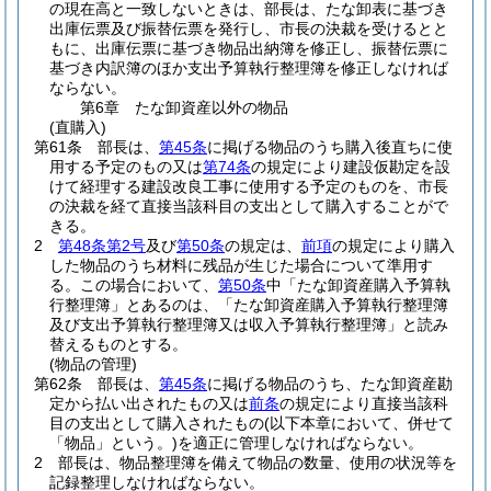
の現在高と一致しないときは、部長は、たな卸表に基づき
出庫伝票及び振替伝票を発行し、市長の決裁を受けるとと
もに、出庫伝票に基づき物品出納簿を修正し、振替伝票に
基づき内訳簿のほか支出予算執行整理簿を修正しなければ
ならない。
第6章
たな卸資産以外の物品
(直購入)
第61条
部長は、
第45条
に掲げる物品のうち購入後直ちに使
用する予定のもの又は
第74条
の規定により建設仮勘定を設
けて経理する建設改良工事に使用する予定のものを、市長
の決裁を経て直接当該科目の支出として購入することがで
きる。
2
第48条第2号
及び
第50条
の規定は、
前項
の規定により購入
した物品のうち材料に残品が生じた場合について準用す
る。
この場合において、
第50条
中「たな卸資産購入予算執
行整理簿」とあるのは、「たな卸資産購入予算執行整理簿
及び支出予算執行整理簿又は収入予算執行整理簿」と読み
替えるものとする。
(物品の管理)
第62条
部長は、
第45条
に掲げる物品のうち、たな卸資産勘
定から払い出されたもの又は
前条
の規定により直接当該科
目の支出として購入されたもの
(以下本章において、併せて
「物品」という。)
を適正に管理しなければならない。
2
部長は、物品整理簿を備えて物品の数量、使用の状況等を
記録整理しなければならない。