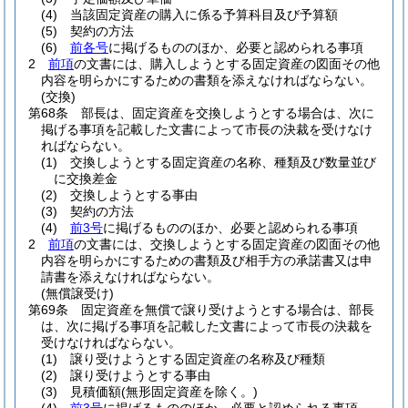
(4)
当該固定資産の購入に係る予算科目及び予算額
(5)
契約の方法
(6)
前各号
に掲げるもののほか、必要と認められる事項
2
前項
の文書には、購入しようとする固定資産の図面その他
内容を明らかにするための書類を添えなければならない。
(交換)
第68条
部長は、固定資産を交換しようとする場合は、次に
掲げる事項を記載した文書によって市長の決裁を受けなけ
ればならない。
(1)
交換しようとする固定資産の名称、種類及び数量並び
に交換差金
(2)
交換しようとする事由
(3)
契約の方法
(4)
前3号
に掲げるもののほか、必要と認められる事項
2
前項
の文書には、交換しようとする固定資産の図面その他
内容を明らかにするための書類及び相手方の承諾書又は申
請書を添えなければならない。
(無償譲受け)
第69条
固定資産を無償で譲り受けようとする場合は、部長
は、次に掲げる事項を記載した文書によって市長の決裁を
受けなければならない。
(1)
譲り受けようとする固定資産の名称及び種類
(2)
譲り受けようとする事由
(3)
見積価額
(無形固定資産を除く。)