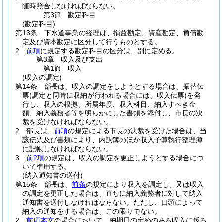
随時照合しなければならない。
第3節
勘定科目
(勘定科目)
第13条
下水道事業の経理は、損益勘定、資産勘定、負債勘
定及び資本勘定に区分して行うものとする。
2
前項
に規定する勘定科目の区分は、別に定める。
第3章
収入及び支出
第1節
収入
(収入の調定)
第14条
部長は、収入の調定をしようとする場合は、振替伝
票
(調定と同時に収納が行われる場合には、収入伝票)
を発
行し、収入の根拠、所属年度、収入科目、納入すべき金
額、納入義務者等を明らかにした書類を添付し、市長の決
裁を受けなければならない。
2
部長は、
前項
の規定による市長の決裁を受けた場合は、当
該伝票及び書類により、内訳簿のほか収入予算執行整理簿
に記帳しなければならない。
3
前2項
の規定は、収入の調定を更正しようとする場合につ
いて準用する。
(納入通知書の送付)
第15条
部長は、
前条
の規定により収入を調定し、又は収入
の調定を更正した場合は、直ちに納入義務者に対して納入
通知書を送付しなければならない。
ただし、口頭によって
納入の通知をする場合は、この限りでない。
2
前項本文
の場合において、納期日の定めのある収入に係る