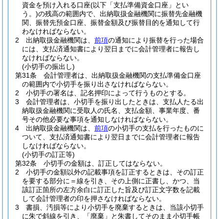
資金を預け入れる口座
(以下「支払準備資金口座」とい
う。)
の残高の範囲内で、出納取扱金融機関に振替先金融機
関、振替先預金口座、振替金額及び振替目的を通知して行
わなければならない。
2
出納取扱金融機関は、
前項
の通知により振替を行った場合
には、支払済通知書により翌日までに会計管理者に報告し
なければならない。
(小切手の振出し)
第31条
会計管理者は、出納取扱金融機関の支払準備金口座
の範囲内で小切手を振り出さなければならない。
2
小切手の署名は、記名押印によって行うものとする。
3
会計管理者は、小切手を振り出したときは、支払人たる出
納取扱金融機関に受取人の氏名、支払金額、事業年度、番
号その他必要な事項を通知しなければならない。
4
出納取扱金融機関は、
前項
の小切手の支払を行ったものに
ついて、支払済通知書により翌日までに会計管理者に報告
しなければならない。
(小切手の訂正等)
第32条
小切手の金額は、訂正してはならない。
2
小切手の金額以外の記載事項を訂正するときは、その訂正
を要する部分に＝線を引き、その上側に正書し、かつ、当
該訂正箇所の左方余白に訂正した旨及び訂正文字数を記載
して会計管理者の印を押さなければならない。
3
書損、汚損等により小切手を廃棄するときは、当該小切手
に朱で斜線を引き、「廃棄」と朱書してそのまま小切手帳