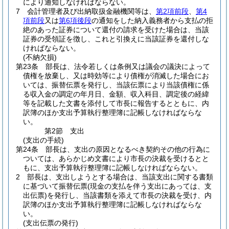
により通知しなければならない。
7
会計管理者及び出納取扱金融機関等は、
第2項前段
、
第4
項前段
又は
第6項後段
の通知をした納入義務者から支払の拒
絶のあった証券について還付の請求を受けた場合は、当該
証券の受領証を徴し、これと引換えに当該証券を還付しな
ければならない。
(不納欠損)
第23条
部長は、法令若しくは条例又は議会の議決によって
債権を放棄し、又は時効等により債権が消滅した場合にお
いては、振替伝票を発行し、当該伝票により当該債権に係
る収入金の調定の年月日、金額、収入科目、調定後の経緯
等を記載した文書を添付して市長に報告するとともに、内
訳簿のほか支出予算執行整理簿に記帳しなければならな
い。
第2節
支出
(支出の手続)
第24条
部長は、支出の原因となるべき契約その他の行為に
ついては、あらかじめ文書により市長の決裁を受けるとと
もに、支出予算執行整理簿に記帳しなければならない。
2
部長は、支出しようとする場合は、当該支出に関する書類
に基づいて振替伝票
(現金の支払を伴う支出にあっては、支
出伝票)
を発行し、当該書類を添えて市長の決裁を受け、内
訳簿のほか支出予算執行整理簿に記帳しなければならな
い。
(支出伝票の発行)