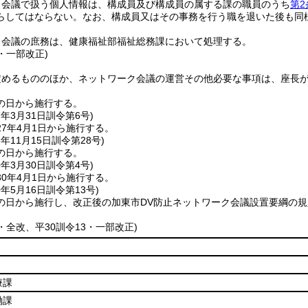
ク会議で扱う個人情報は、構成員及び構成員の属する課の職員のうち
第2
らしてはならない。
なお、構成員又はその事務を行う職を退いた後も同
ク会議の庶務は、健康福祉部福祉総務課において処理する。
4・一部改正)
定めるもののほか、ネットワーク会議の運営その他必要な事項は、座長
の日から施行する。
7年3月31日
訓令第6号)
7年4月1日から施行する。
8年11月15日
訓令第28号)
の日から施行する。
0年3月30日
訓令第4号)
0年4月1日から施行する。
0年5月16日
訓令第13号)
の日から施行し、改正後の加東市DV防止ネットワーク会議設置要綱の規定
4・全改、平30訓令13・一部改正)
療課
働課