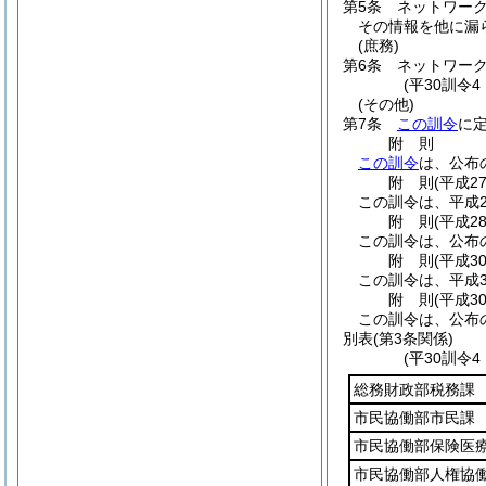
第5条
ネットワー
その情報を他に漏
(庶務)
第6条
ネットワー
(平30訓令
(その他)
第7条
この訓令
に
附
則
この訓令
は、公布
附
則
(平成2
この訓令は、平成2
附
則
(平成2
この訓令は、公布
附
則
(平成3
この訓令は、平成3
附
則
(平成3
この訓令は、公布
別表
(第3条関係)
(平30訓令
総務財政部税務課
市民協働部市民課
市民協働部保険医
市民協働部人権協