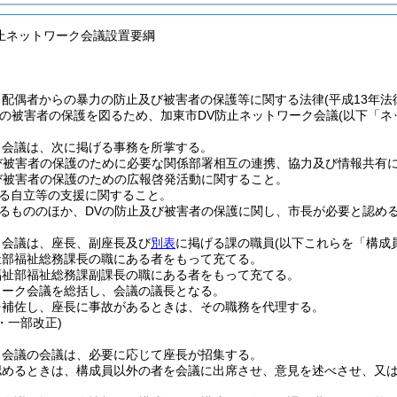
防止ネットワーク会議設置要綱
、配偶者からの暴力の防止及び被害者の保護等に関する法律
(平成13年法
の被害者の保護を図るため、加東市DV防止ネットワーク会議
(以下「ネ
ク会議は、次に掲げる事務を所掌する。
び被害者の保護のために必要な関係部署相互の連携、協力及び情報共有
び被害者の保護のための広報啓発活動に関すること。
る自立等の支援に関すること。
るもののほか、DVの防止及び被害者の保護に関し、市長が必要と認め
ク会議は、座長、副座長及び
別表
に掲げる課の職員
(以下これらを「構成
祉部福祉総務課長の職にある者をもって充てる。
福祉部福祉総務課副課長の職にある者をもって充てる。
ワーク会議を総括し、会議の議長となる。
を補佐し、座長に事故があるときは、その職務を代理する。
4・一部改正)
ク会議の会議は、必要に応じて座長が招集する。
認めるときは、構成員以外の者を会議に出席させ、意見を述べさせ、又