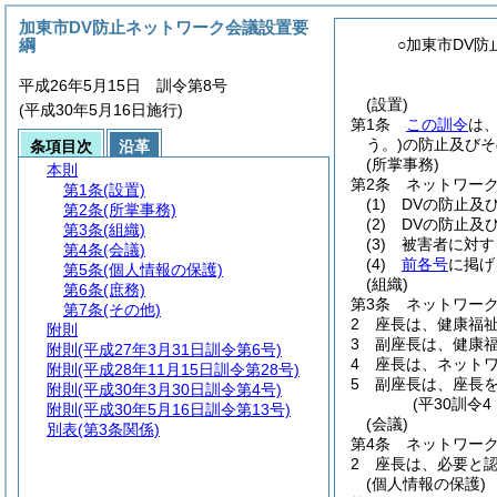
加東市DV防止ネットワーク会議設置要
綱
○加東市DV
平成26年5月15日 訓令第8号
(設置)
(平成30年5月16日施行)
第1条
この訓令
は
う。)
の防止及びそ
条項目次
沿革
(所掌事務)
本則
第2条
ネットワー
第1条
(設置)
(1)
DVの防止及
第2条
(所掌事務)
(2)
DVの防止及
第3条
(組織)
(3)
被害者に対す
第4条
(会議)
(4)
前各号
に掲げ
第5条
(個人情報の保護)
(組織)
第6条
(庶務)
第3条
ネットワー
第7条
(その他)
2
座長は、健康福
附則
3
副座長は、健康
附則
(平成27年3月31日訓令第6号)
4
座長は、ネット
附則
(平成28年11月15日訓令第28号)
5
副座長は、座長
附則
(平成30年3月30日訓令第4号)
(平30訓令
附則
(平成30年5月16日訓令第13号)
(会議)
別表
(第3条関係)
第4条
ネットワー
2
座長は、必要と
(個人情報の保護)