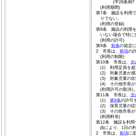
(平28条例
(利用期間)
第7条
施設を利用で
りでない。
(利用の登録)
第8条
施設の利用
いない場合で特に
(利用の許可)
第9条
前条
の規定
2
市長は、
前項
の
(利用の制限)
第10条
市長は、
次
(1)
利用定員を超
(2)
対象児童が感
(3)
対象児童の症
(4)
その他市長が
(利用許可の取消し
第11条
市長は、
次
(1)
第9条
の許可
(2)
保育児童の症
(3)
その他市長が
(利用料等)
第12条
施設を利用
由により、1日の
2
市長は、
前項
に