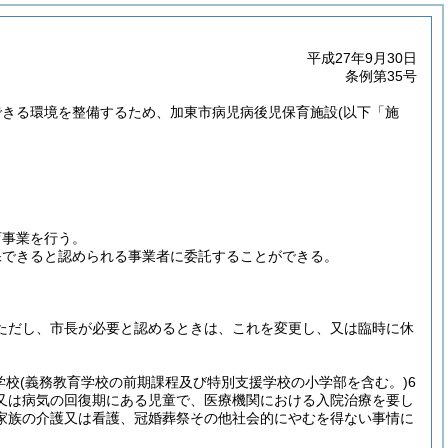
平成27年9月30日
条例第35号
できる環境を整備するため、加東市病児病後児保育施設
(以下「施
育事業を行う。
保できると認められる事業者に委託することができる。
ただし、市長が必要と認めるときは、これを変更し、又は臨時に休
学校
(義務教育学校の前期課程及び特別支援学校の小学部を含む。)
6
又は病気の回復期にある児童で、医療機関における入院治療を要し
家族の介護又は看護、冠婚葬祭その他社会的にやむを得ない事情に