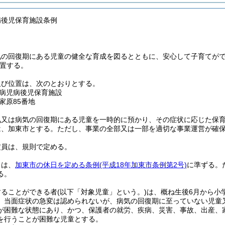
病後児保育施設条例
気の回復期にある児童の健全な育成を図るとともに、安心して子育てが
置する。
及び位置は、次のとおりとする。
病児病後児保育施設
家原85番地
気又は病気の回復期にある児童を一時的に預かり、その症状に応じた保
は、加東市とする。
ただし、事業の全部又は一部を適切な事業運営が確
定員は、規則で定める。
日は、
加東市の休日を定める条例
(平成18年加東市条例第2号)
に準ずる。
る。
することができる者
(以下「対象児童」という。)
は、概ね生後6月から小
、当面症状の急変は認められないが、病気の回復期に至っていない児童
が困難な状態にあり、かつ、保護者の就労、疾病、災害、事故、出産、
を行うことが困難な児童とする。