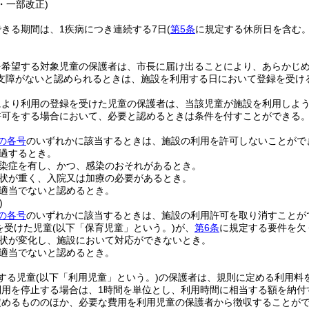
7・一部改正)
きる期間は、1疾病につき連続する7日
(
第5条
に規定する休所日を含む。
を希望する対象児童の保護者は、市長に届け出ることにより、あらかじ
支障がないと認められるときは、施設を利用する日において登録を受け
により利用の登録を受けた児童の保護者は、当該児童が施設を利用しよ
許可をする場合において、必要と認めるときは条件を付すことができる
の各号
のいずれかに該当するときは、施設の利用を許可しないことがで
過するとき。
染症を有し、かつ、感染のおそれがあるとき。
状が重く、入院又は加療の必要があるとき。
適当でないと認めるとき。
)
の各号
のいずれかに該当するときは、施設の利用許可を取り消すことが
を受けた児童
(以下「保育児童」という。)
が、
第6条
に規定する要件を欠
状が変化し、施設において対応ができないとき。
適当でないと認めるとき。
する児童
(以下「利用児童」という。)
の保護者は、規則に定める利用料
利用を停止する場合は、1時間を単位とし、利用時間に相当する額を納付
定めるもののほか、必要な費用を利用児童の保護者から徴収することが