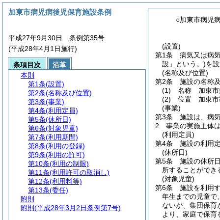
加東市病児病後児保育施設条例
○加東市病児
平成27年9月30日 条例第35号
(設置)
(平成28年4月1日施行)
第1条
病気又は病
設」という。)
を設
条項目次
沿革
(名称及び位置)
本則
第2条
施設の名称
第1条
(設置)
(1)
名称 加東市
第2条
(名称及び位置)
(2)
位置 加東市
第3条
(事業)
(事業)
第4条
(利用定員)
第3条
施設は、病
第5条
(休所日)
2
事業の実施主体
第6条
(対象児童)
(利用定員)
第7条
(利用期間)
第4条
施設の利用
第8条
(利用の登録)
(休所日)
第9条
(利用の許可)
第5条
施設の休所
第10条
(利用の制限)
所することができ
第11条
(利用許可の取消し)
(対象児童)
第12条
(利用料等)
第6条
施設を利用
第13条
(委任)
年生までの児童で
附則
ないが、集団保育
附則
(平成28年3月2日条例第7号)
より、家庭で保育