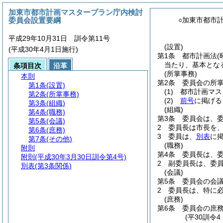
加東市都市計画マスタープラン庁内検討
委員会設置要綱
○加東市都市
平成29年10月31日 訓令第11号
(設置)
(平成30年4月1日施行)
第1条
都市計画法
(
当たり、基本とな
条項目次
沿革
(所掌事務)
本則
第2条
委員会の所
第1条
(設置)
(1)
都市計画マス
第2条
(所掌事務)
(2)
前号
に掲げる
第3条
(組織)
(組織)
第4条
(職務)
第3条
委員会は、
第5条
(会議)
2
委員長は市長を
第6条
(庶務)
3
委員は、
別表
に
第7条
(その他)
(職務)
附則
第4条
委員長は、
附則
(平成30年3月30日訓令第4号)
2
副委員長は、委
別表
(第3条関係)
(会議)
第5条
委員会の会
2
委員長は、特に
(庶務)
第6条
委員会の庶
(平30訓令