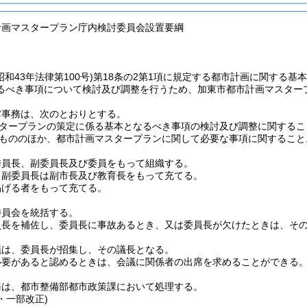
計画マスタープラン庁内検討委員会設置要綱
昭和43年法律第100号)
第18条の2第1項に規定する都市計画に関する基
るべき事項について検討及び調整を行うため、加東市都市計画マスター
掌事務は、次のとおりとする。
タープランの策定に係る基本となるべき事項の検討及び調整に関するこ
もののほか、都市計画マスタープランに関して必要な事項に関すること
委員長、副委員長及び委員をもって組織する。
、副委員長は副市長及び教育長をもって充てる。
掲げる者をもって充てる。
委員会を統括する。
員長を補佐し、委員長に事故あるとき、又は委員長が欠けたときは、そ
議は、委員長が招集し、その議長となる。
必要があると認めるときは、会議に関係者の出席を求めることができる
務は、都市整備部都市政策課において処理する。
4・一部改正)