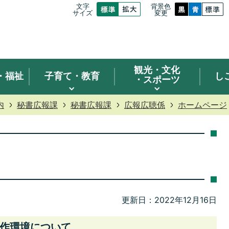
文字
背景色
サイズ
変更
観光
・文化
・福祉
子育て・教育
し
・スポーツ
内
秘書広報課
秘書広報課
広報広聴係
ホームページ
更新日：2022年12月16日
作環境について