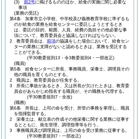
(3)
前2号
に掲げるもののほか、給食の実施に関し必要な
事項
(業務の受託)
第4条
加東市立小学校、中学校及び義務教育学校に準ずるも
のが給食の業務を給食センターに委託しようとするとき
は、委託の目的、範囲、人員、経費の負担その他必要な事
項について、教育委員会と協議しなければならない。
2
教育委員会は、
前項
の協議をした場合において、給食セン
ターの業務に支障がないと認めるときは、業務を受託する
ことができる。
(平30教委規則13・令3教委規則4・一部改正)
(職員)
第5条
給食センターに所長、事務職員、栄養士、調理員その
他の職員を置くものとする。
2
職員は、教育委員会が任免する。
3
所長に事故があるとき、又は所長が欠けたときは、教育委
員会があらかじめ指名する職員が、その職務を代理する。
(平30教委規則7・全改)
(職務)
第6条
所長は、上司の命を受け、所管の事務を掌理し、職員
を指揮監督する。
2
栄養士は、献立表の作成その他栄養に関する業務に従事す
るとともに、衛生管理、調理指導等を行う。
3
事務職員及び調理員は、上司の命を受け業務に従事する。
(平30教委規則7・一部改正)