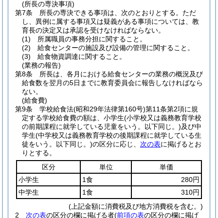
(所長の専決事項)
第7条
所長の専決できる事項は、次のとおりとする。
ただ
し、異例に属する事項又は疑義がある事項については、教
育長の決定又は承認を受けなければならない。
(1)
所属職員の事務分担に関すること。
(2)
給食センターの施設及び設備の管理に関すること。
(3)
給食物資調達に関すること。
(業務の報告)
第8条
所長は、各月における給食センターの業務の概況及び
給食数を翌月の5日までに教育委員会に報告しなければなら
ない。
(給食費)
第9条
学校給食法
(昭和29年法律第160号)
第11条第2項に規
定する学校給食費の額は、小学生
(小学校又は義務教育学校
の前期課程に就学している児童をいう。以下同じ。)
及び中
学生
(中学校又は義務教育学校の後期課程に就学している生
徒をいう。以下同じ。)
の区分に応じ、
次の表
に掲げるとお
りとする。
区分
単位
単価
小学生
1食
280円
中学生
1食
310円
(上記金額に消費税及び地方消費税を含む。)
2
次の表
の区分の欄に掲げる者
(
前項の表
の区分の欄に掲げ