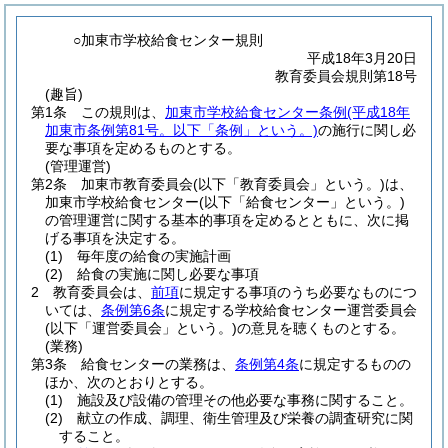
○加東市学校給食センター規則
平成18年3月20日
教育委員会規則第18号
(趣旨)
第1条
この規則は、
加東市学校給食センター条例
(平成18年
加東市条例第81号。以下「条例」という。)
の施行に関し必
要な事項を定めるものとする。
(管理運営)
第2条
加東市教育委員会
(以下「教育委員会」という。)
は、
加東市学校給食センター
(以下「給食センター」という。)
の管理運営に関する基本的事項を定めるとともに、次に掲
げる事項を決定する。
(1)
毎年度の給食の実施計画
(2)
給食の実施に関し必要な事項
2
教育委員会は、
前項
に規定する事項のうち必要なものにつ
いては、
条例第6条
に規定する学校給食センター運営委員会
(以下「運営委員会」という。)
の意見を聴くものとする。
(業務)
第3条
給食センターの業務は、
条例第4条
に規定するものの
ほか、次のとおりとする。
(1)
施設及び設備の管理その他必要な事務に関すること。
(2)
献立の作成、調理、衛生管理及び栄養の調査研究に関
すること。