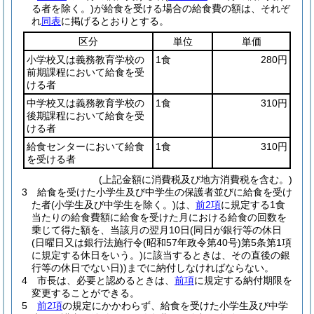
る者を除く。)
が給食を受ける場合の給食費の額は、それぞ
れ
同表
に掲げるとおりとする。
区分
単位
単価
小学校又は義務教育学校の
1食
280円
前期課程において給食を受
ける者
中学校又は義務教育学校の
1食
310円
後期課程において給食を受
ける者
給食センターにおいて給食
1食
310円
を受ける者
(上記金額に消費税及び地方消費税を含む。)
3
給食を受けた小学生及び中学生の保護者並びに給食を受け
た者
(小学生及び中学生を除く。)
は、
前2項
に規定する1食
当たりの給食費額に給食を受けた月における給食の回数を
乗じて得た額を、当該月の翌月10日
(同日が銀行等の休日
(日曜日又は銀行法施行令
(昭和57年政令第40号)
第5条第1項
に規定する休日をいう。)
に該当するときは、その直後の銀
行等の休日でない日)
)までに納付しなければならない。
4
市長は、必要と認めるときは、
前項
に規定する納付期限を
変更することができる。
5
前2項
の規定にかかわらず、給食を受けた小学生及び中学