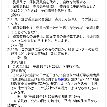
2
委員長は、運営委員会を代表し、会務を統理する。
3
副委員長は、委員長を補佐し、委員長に事故があるとき、
又は欠けたときは、その職務を代理する。
(会議)
第13条
運営委員会の会議は、委員長が招集し、その議長と
なる。
2
運営委員会は、委員の過半数が出席しなければ、会議を開
くことができない。
3
運営委員会の議事は、出席委員の過半数で決し、可否同数
のときは委員長の決するところによる。
(その他)
第14条
この規則に定めるもののほか、給食センターの管理
運営に関し必要な事項は、別に定める。
附
則
(施行期日)
1
この規則は、平成18年3月20日から施行する。
(経過措置)
2
この規則の施行の日の前日までに合併前の社町学校給食共
同調理所設置及び管理に関する
条例
施行規則
(昭和44年加東
郡教育委員会規則第2号)
の規定によりなされた処分、手続
その他の行為は、この規則の相当規定によりなされたもの
とみなす。
附
則
(平成18年6月30日
教委規則第42号)
この規則は、公布の日から施行し、平成18年5月26日から
適用する。