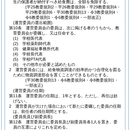
生の保護者が納付すべき給食費は、全額を免除する。
(平25教委規則2・平26教委規則6・平29教委規則4・
平29教委規則6・平30教委規則13・令3教委規則4・
令6教委規則1・令6教委規則4・一部改正)
(運営委員の選出範囲)
第10条
運営委員会の委員は、次に掲げる者のうちから、教
育委員会が委嘱し、又は任命する。
(1)
学校医代表
(2)
学校薬剤師代表
(3)
健康福祉事務所代表
(4)
学校長代表
(5)
学校PTA代表
(6)
その他市が必要と認めたもの
2
運営委員会には、給食物資調達の効率的かつ合理化を図る
ために物資調達部会を置くことができるものとする。
(平30教委規則13・令6教委規則4・令8教委規則1・
一部改正)
(運営委員の任期)
第11条
運営委員の任期は、1年とする。
ただし、再任は妨
げない。
2
運営委員が欠けた場合において新たに委嘱した委員の任期
は、前任者の残任期間とする。
(委員長及び副委員長)
第12条
運営委員会に委員長及び副委員長各1人を置き、委
員の互選によりこれを定める。