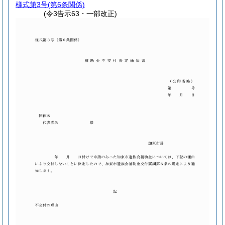
様式第3号
(第6条関係)
(令3告示63・一部改正)