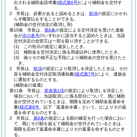
出される補助金請求書
(
様式第6号
)
により補助金を交付す
る。
2
市長は、必要があると認めるときは、
前項
の規定にかかわ
らず概算払をすることができる。
(補助金の交付決定の取消し等)
第10条
市長は、
第6条
の規定による交付決定を受けた遺族
会が
次の各号
のいずれかに該当すると認めたときは、当該
交付決定の全部又は一部を取り消すことができる。
(1)
この告示の規定に違反したとき。
(2)
補助金を交付決定に係る用途以外に使用したとき。
(3)
偽りその他不正な手段により補助金の交付を受けたと
き。
2
市長は、
前項
の規定により取消しを決定したときは、その
旨を補助金交付決定取消通知書
(
様式第7号
)
により、遺族会
に通知するものとする。
(補助金の返還)
第11条
市長は、
前条第1項
の規定により取消しを決定した
場合において、当該取消しに係る部分について、既に補助
金が交付されているときは、期限を定めて補助金返還命令
書
(
様式第8号
。以下「返還命令書」という。)
によりその返
還を命ずるものとする。
2
市長は、
第8条
の規定による額の確定を行った場合におい
て、既にその額を超えて補助金が交付されているときは、
期限を定めて返還命令書によりその返還を命ずるものとす
る。