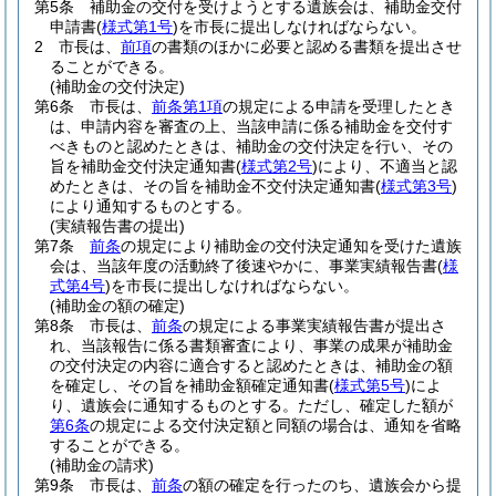
第5条
補助金の交付を受けようとする遺族会は、補助金交付
申請書
(
様式第1号
)
を市長に提出しなければならない。
2
市長は、
前項
の書類のほかに必要と認める書類を提出させ
ることができる。
(補助金の交付決定)
第6条
市長は、
前条第1項
の規定による申請を受理したとき
は、申請内容を審査の上、当該申請に係る補助金を交付す
べきものと認めたときは、補助金の交付決定を行い、その
旨を補助金交付決定通知書
(
様式第2号
)
により、不適当と認
めたときは、その旨を補助金不交付決定通知書
(
様式第3号
)
により通知するものとする。
(実績報告書の提出)
第7条
前条
の規定により補助金の交付決定通知を受けた遺族
会は、当該年度の活動終了後速やかに、事業実績報告書
(
様
式第4号
)
を市長に提出しなければならない。
(補助金の額の確定)
第8条
市長は、
前条
の規定による事業実績報告書が提出さ
れ、当該報告に係る書類審査により、事業の成果が補助金
の交付決定の内容に適合すると認めたときは、補助金の額
を確定し、その旨を補助金額確定通知書
(
様式第5号
)
によ
り、遺族会に通知するものとする。
ただし、確定した額が
第6条
の規定による交付決定額と同額の場合は、通知を省略
することができる。
(補助金の請求)
第9条
市長は、
前条
の額の確定を行ったのち、遺族会から提