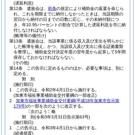
(遅延利息)
第12条
遺族会は、
前条
の規定により補助金の返還を命じら
れ、これを期限までに納付しなかったときは、当該期限の
翌日から納付の日までの日数に応じ、その未納付額につ
き、年10.95パーセントの割合で計算した遅延利息を市に納
付しなければならない。
(帳簿等の備付け)
第13条
遺族会は、当該事業に係る収入及び支出を明らかに
した帳簿を備え、かつ、当該収入及び支出に係る証拠書類
を整理し、補助金交付決定年度の翌年度から起算して5年間
保存しておかなければならない。
(その他)
第14条
この告示に定めるもののほか、必要な事項は、別に
定める。
附
則
(施行期日)
1
この告示は、令和2年4月1日から施行する。
(加東市福祉事業補助金交付要綱の一部改正)
2
加東市福祉事業補助金交付要綱
(平成18年加東市告示第
179号)
の一部を次のように改正する。
〔次のよう〕略
附
則
(令和3年3月31日
告示第63号)
(施行期日)
1
この告示は、令和3年4月1日から施行する。
(経過措置)