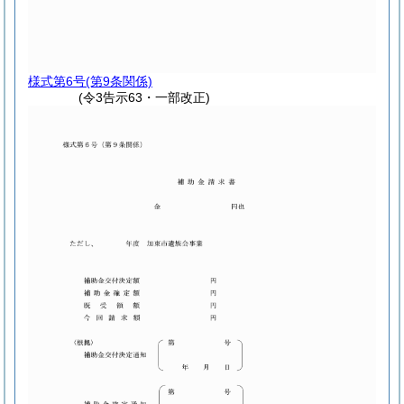
様式第6号
(第9条関係)
(令3告示63・一部改正)