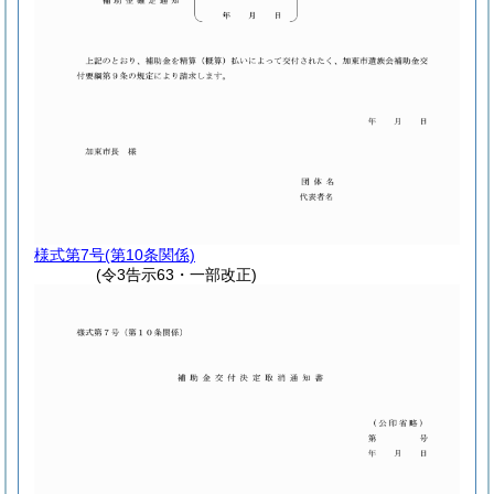
様式第7号
(第10条関係)
(令3告示63・一部改正)