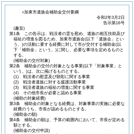
○加東市遺族会補助金交付要綱
令和2年3月2日
告示第16号
(趣旨)
第1条
この告示は、戦没者の霊を慰め、遺族の相互扶助及び
福祉の増進を図るため、加東市遺族会
(以下「遺族会」とい
う。)
の活動に要する経費に対して市が交付する補助金
(以
下「補助金」という。)
に関し、必要な事項を定めるものと
する。
(補助金の交付対象)
第2条
補助金の交付の対象となる事業
(以下「対象事業」と
いう。)
は、次に掲げるものとする。
(1)
戦没者の慰霊及び顕彰に関する事業
(2)
戦没者遺族に対する援護活動事業
(3)
戦没者遺族の福祉の増進に関する事業
(4)
その他市長が必要と認める事業
(補助の対象経費)
第3条
補助金の対象となる経費は、対象事業の実施に必要な
経費のうち、市長が認めるものとする。
(補助金の額)
第4条
補助金の額は、予算の範囲内において、市長が定める
額とする。
(補助金の交付申請)