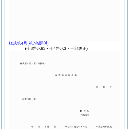
様式第4号
(第7条関係)
(令3告示63・令4告示3・一部改正)