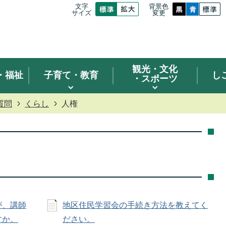
文字
背景色
サイズ
変更
観光
・文化
・福祉
子育て・教育
し
・スポーツ
質問
くらし
人権
が、講師
地区住民学習会の手続き方法を教えてく
すか。
ださい。