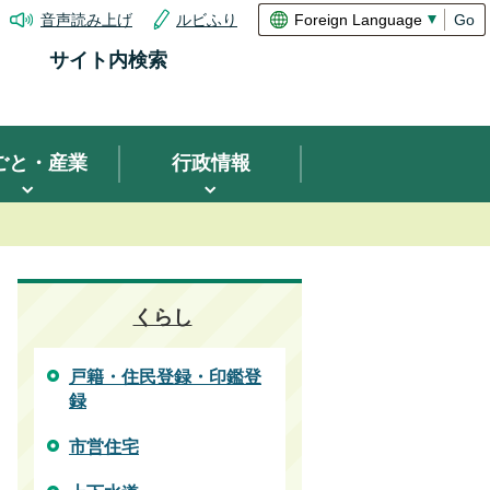
音声読み上げ
ルビふり
Go
サイト内検索
ごと・産業
行政情報
くらし
戸籍・住民登録・印鑑登
録
市営住宅