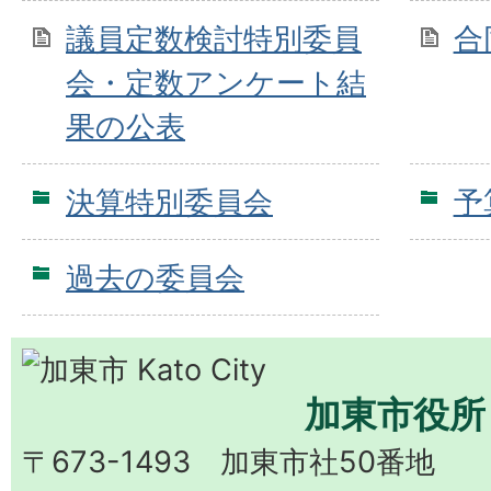
議員定数検討特別委員
合
会・定数アンケート結
果の公表
決算特別委員会
予
過去の委員会
加東市役所
〒673-1493 加東市社50番地