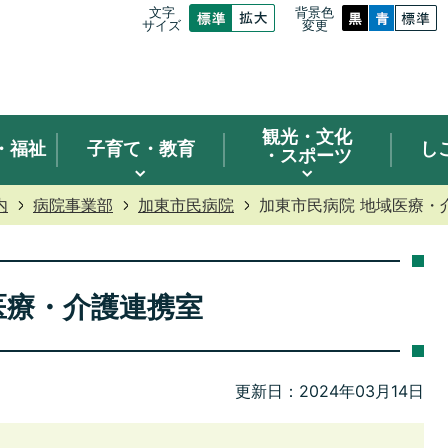
文字
背景色
サイズ
変更
観光
・文化
・福祉
子育て・教育
し
・スポーツ
内
病院事業部
加東市民病院
加東市民病院 地域医療・
医療・介護連携室
更新日：2024年03月14日