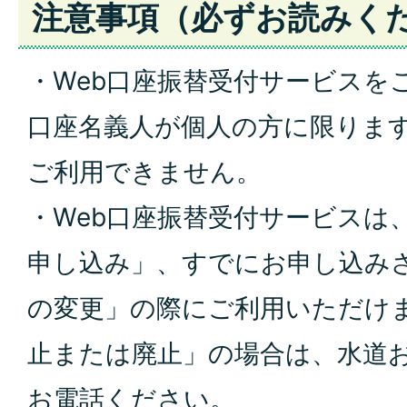
注意事項（必ずお読みく
・Web口座振替受付サ
ービスを
口座名義人が個人の方に限りま
ご
利用できません。
・Web⼝座振替
受付サービスは
申し込み
」、すでにお申し
込み
の変更」の際にご
利用いただけ
止また
は廃止」の場合は、水道
お電話ください
。