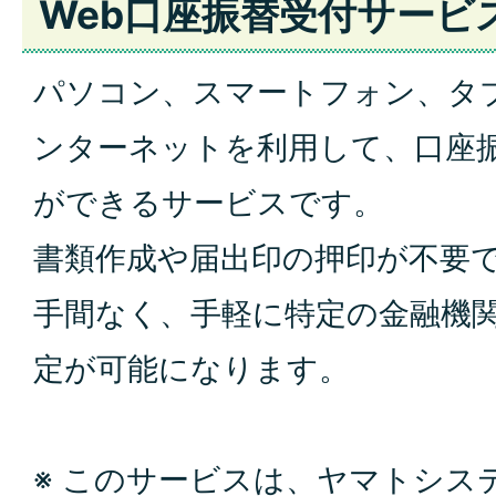
Web口座振替受付サービ
パソコン、スマートフ
ォン、タ
ンターネットを
利用して、口
座
ができるサービスです
。
書類作成や届出印の押
印が不要
手間なく、手
軽に特定の金融機
定が
可能になります。
※ このサービスは、
ヤマトシス