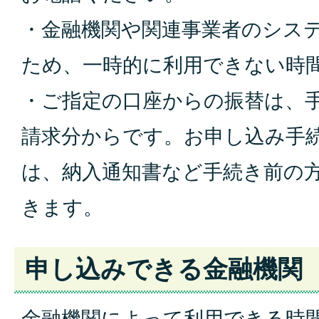
・⾦融機関や関連事業者
のシス
ため、⼀時的に
利⽤できない時
・ご指定の口座からの振
替は、
請求分からです
。お申し込み手
は、納入通知書など
手続き前の
きます。
申し込みできる⾦融機関
金融機関によって利用
できる時