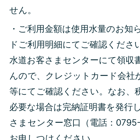
せん。
・ご利用金額は使用
水量のお知
ドご利用明
細にてご確認くださ
水道お客さまセンターにて領収
んので、クレジットカ
ード会社
等にてご確認
ください。なお、
必要
な場合は完納証明書を
発行
さまセンター窓口（電話：0795-43
お申しつけくださ
い。