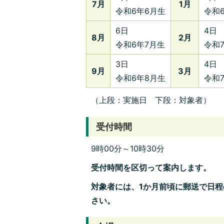
7月
1月
令和6年6月生
令和
6日
4日
8月
2月
令和6年7月生
令和
3日
4日
9月
3月
令和6年8月生
令和
（上段：実施日 下段：対象者）
受付時間
9時00分～10時30分
受付時間を区切って案内します。
対象者には、1か月前頃に郵送で日
さい。