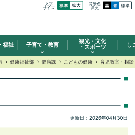
文字
背景色
サイズ
変更
観光
・文化
・福祉
子育て・教育
し
・スポーツ
内
健康福祉部
健康課
こどもの健康
育児教室・相談
更新日：2026年04月30日