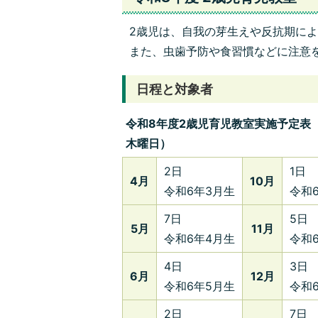
2歳児は、自我の芽生えや反抗期に
また、虫歯予防や食習慣などに注意
日程と対象者
令和8年度2歳児育児教室実施予定表
木曜日）
2日
1日
4月
10月
令和6年3月生
令和
7日
5日
5月
11月
令和6年4月生
令和
4日
3日
6月
12月
令和6年5月生
令和6
2日
7日