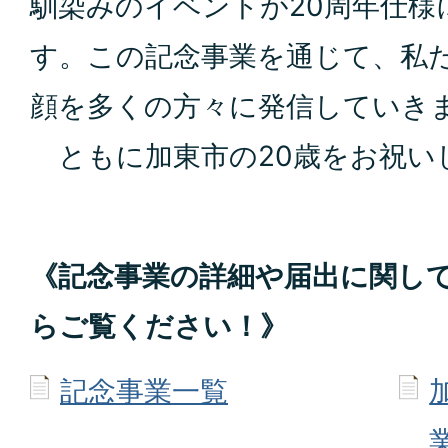
馴染みのイベ
ントが20周年仕様
す。この記念事業を通じ
て、私
顔を多くの方々
に発信していき
ともに加東市の20歳
をお祝い
《記念事業の詳細や届出に関し
らご覧ください！》
記念事業一覧