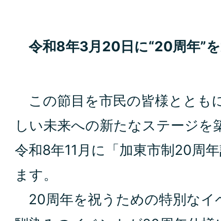
令和8年3月20日
に“20周年”
この節目を市民の皆
様ととも
しい未来への
新たなステージを築
令和8年11月に「加
東市制20周
ます。
20周年を祝うため
の特別なイ