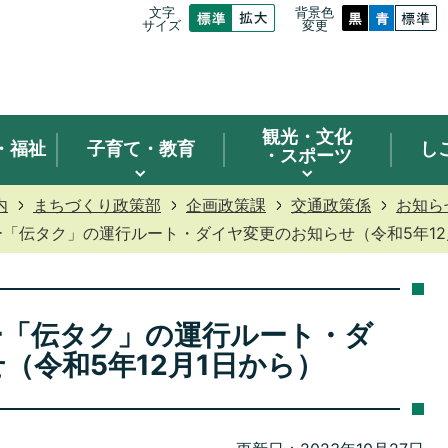
文字
背景色
サイズ
変更
観光
・文化
・福祉
子育て・教育
し
・スポーツ
内
まちづくり政策部
企画政策課
交通政策係
お知ら
「伝タク」の運行ルート・ダイヤ変更のお知らせ（令和5年12
ー「伝タク」の運行ルート・ダ
（令和5年12月1日から）