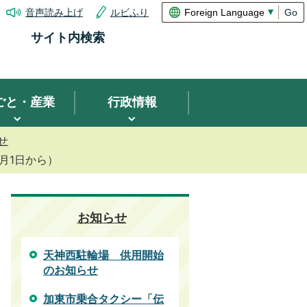
音声読み上げ
ルビふり
Go
サイト内検索
ごと・産業
行政情報
せ
月1日から）
お知らせ
天神西駐輪場 供用開始
のお知らせ
加東市乗合タクシー「伝