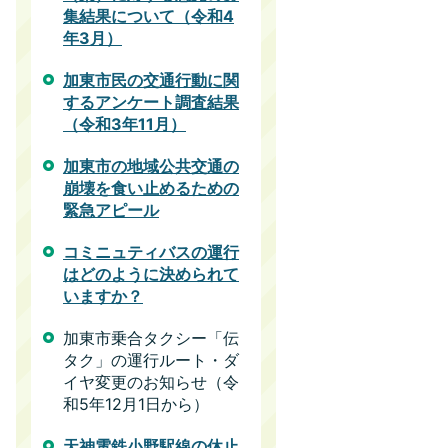
集結果について（令和4
年3月）
加東市民の交通行動に関
するアンケート調査結果
（令和3年11月）
加東市の地域公共交通の
崩壊を食い止めるための
緊急アピール
コミニュティバスの運行
はどのように決められて
いますか？
加東市乗合タクシー「伝
タク」の運行ルート・ダ
イヤ変更のお知らせ（令
和5年12月1日から）
天神電鉄小野駅線の休止