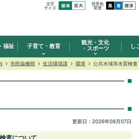
文字
背景色
サイズ
変更
観光
・文化
・福祉
子育て・教育
し
・スポーツ
内
市民協働部
生活環境課
環境
公共水域等水質検査
更新日：2026年08月07日
検査について