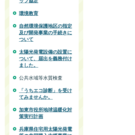
ップ協定
環境教育
自然環境保護地区の指定
及び開発事業の手続きに
ついて
太陽光発電設備の設置に
ついて、届出を義務付け
ました。
公共水域等水質検査
「うちエコ診断」を受け
てみませんか。
加東市役所地球温暖化対
策実行計画
兵庫県住宅用太陽光発電