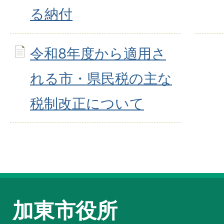
る納付
令和8年度から適用さ
れる市・県民税の主な
税制改正について
加東市役所