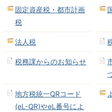
固定資産税・都市計画
税
法人税
税務課からのお知らせ
地方税統一QRコード
(eL-QR)やeL番号によ