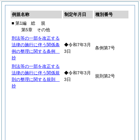
例規名称
制定年月日
種別番号
■ 第1編
総
規
第5章 その他
刑法等の一部を改正する
法律の施行に伴う関係条
◆令和7年3月
条例第7号
例の整理に関する条例
3日
抄
刑法等の一部を改正する
法律の施行に伴う関係規
◆令和7年3月
規則第2号
則の整理に関する規則
3日
抄