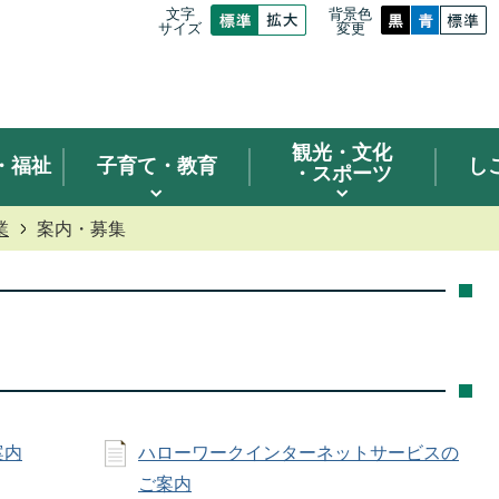
文字
背景色
サイズ
変更
観光
・文化
・福祉
子育て・教育
し
・スポーツ
業
案内・募集
案内
ハローワークインターネットサービスの
ご案内