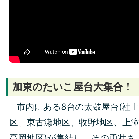
加東のたいこ屋台大集合！
市内にある8台の太鼓屋台(社
区、東古瀬地区、牧野地区、上
高岡地区)が集結し、その勇壮さ