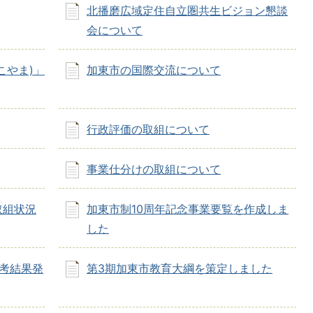
北播磨広域定住自立圏共生ビジョン懇談
会について
こやま)」
加東市の国際交流について
行政評価の取組について
事業仕分けの取組について
取組状況
加東市制10周年記念事業要覧を作成しま
した
考結果発
第3期加東市教育大綱を策定しました