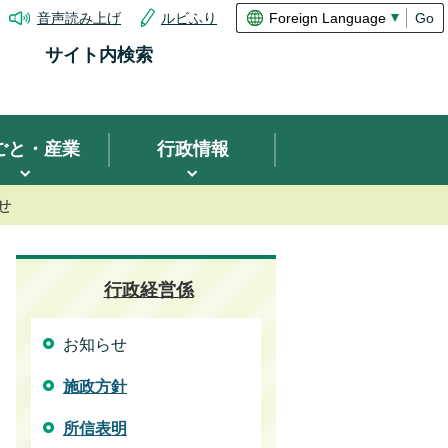
音声読み上げ
ルビふり
Go
サイト内検索
ごと・産業
行政情報
せ
行政経営係
お知らせ
施政方針
所信表明