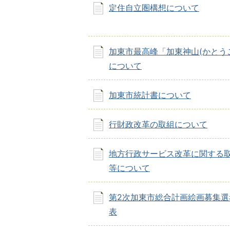
定住自立圏構想について
加東市最高峰「加東神山(かとう
について
加東市統計書について
行財政改革の取組について
地方行政サービス改革に関する
等について
第2次加東市総合計画絵画募集選
表