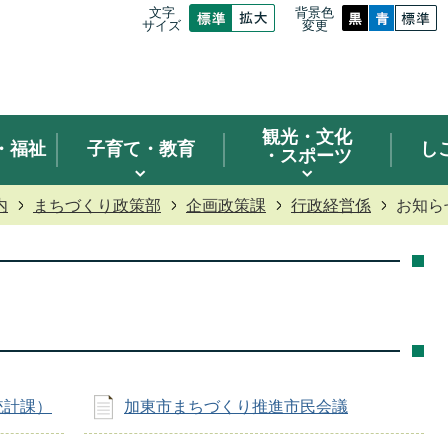
文字
背景色
サイズ
変更
観光
・文化
・福祉
子育て・教育
し
・スポーツ
内
まちづくり政策部
企画政策課
行政経営係
お知ら
統計課）
加東市まちづくり推進市民会議