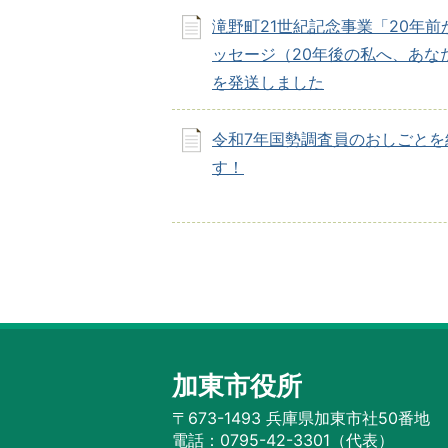
滝野町21世紀記念事業「20年前
ッセージ（20年後の私へ、あな
を発送しました
令和7年国勢調査員のおしごとを
す！
加東市役所
〒673-1493 兵庫県加東市社50番地
電話：0795-42-3301（代表）