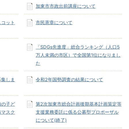
加東市市政出前講座について
スコット
市民憲章について
「SDGs先進度」総合ランキング（人口5
万人未満の市区）で全国第1位になりまし
た
募集しま
令和2年国勢調査の結果について
内の子ど
第2次加東市総合計画後期基本計画策定等
布マスク
支援業務委託に係る公募型プロポーザル
について(終了)