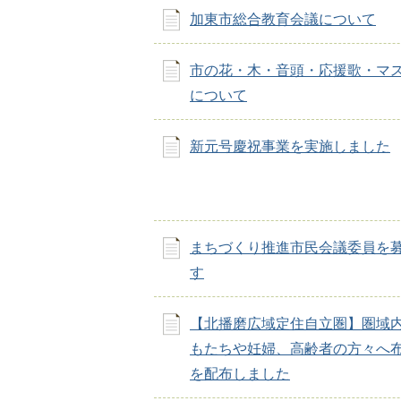
加東市総合教育会議について
市の花・木・音頭・応援歌・マ
について
新元号慶祝事業を実施しました
まちづくり推進市民会議委員を
す
【北播磨広域定住自立圏】圏域
もたちや妊婦、高齢者の方々へ
を配布しました