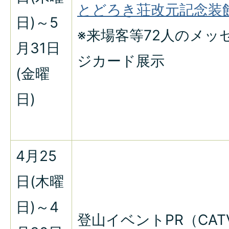
とどろき荘改元記念装
日)～5
※来場客等72人のメッ
月31日
ジカード展示
(金曜
日)
4月25
日(木曜
日)～4
登山イベントPR（CAT