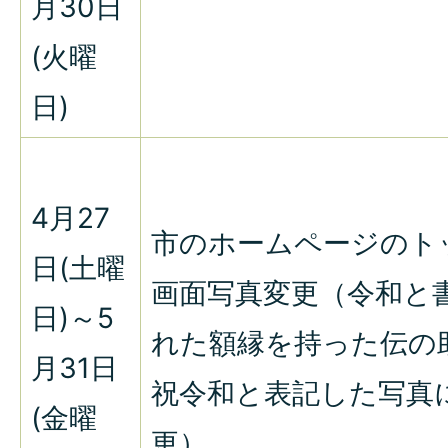
月30日
(火曜
日)
4月27
市のホームページのト
日(土曜
画面写真変更（令和と
日)～5
れた額縁を持った伝の
月31日
祝令和と表記した写真
(金曜
更）