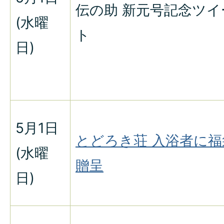
伝の助 新元号記念ツイ
(水曜
ト
日)
5月1日
とどろき荘 入浴者に福
(水曜
贈呈
日)