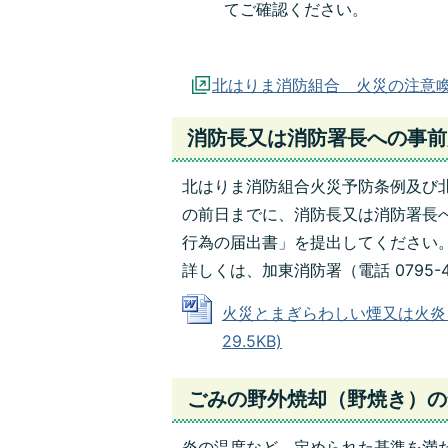
てご確認ください。
北はりま消防組合 火災の注意
消防長又は消防署長への事前
北はりま消防組合火災
予防条例及び
の前日までに、消防長又は消防署長
行為の届出
書」を提出してください
詳しくは、加東消防署（電話 0795-
火災とまぎらわしい煙又は火炎を
29.5KB)
ごみの野外焼却（野焼き）の
炎の温度
など、定められた基準を
満