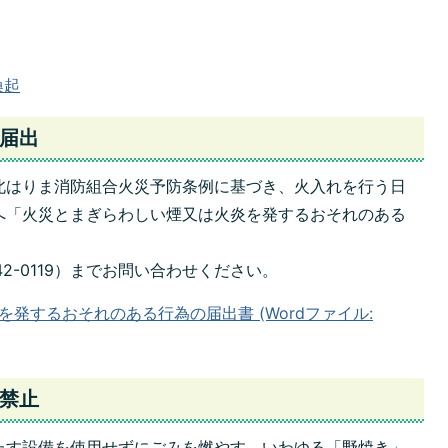
喚起
届出
北はり
ま消防組合火災予防条例に基づき、火入れを行う日
へ「火災とまぎらわしい
煙又は火炎を発するお
それのある
。
4
2-0119）までお問い合わせくだ
さい。
発するおそれのある行為の届出書 (Wordファイル:
禁止
たす設備を使用せずにごみを燃や
す、いわゆる「野焼き
」