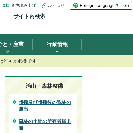
音声読み上げ
ルビふり
Go
サイト内検索
ごと・産業
行政情報
は許可が必要です
治山・森林整備
伐採及び伐採後の造林の
届出
森林の土地の所有者届出
書