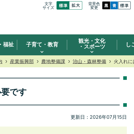
文字
背景色
サイズ
変更
観光
・文化
・福祉
子育て・教育
し
・スポーツ
内
産業振興部
農地整備課
治山・森林整備
火入れに
必要です
更新日：2026年07月15日