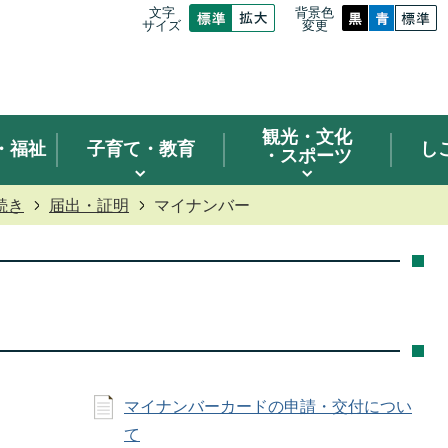
文字
背景色
サイズ
変更
観光
・文化
・福祉
子育て・教育
し
・スポーツ
続き
届出・証明
マイナンバー
マイナンバーカードの申請・交付につい
て