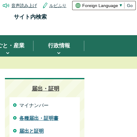
音声読み上げ
ルビふり
Go
サイト内検索
ごと・産業
行政情報
届出・証明
マイナンバー
各種届出・証明書
届出と証明