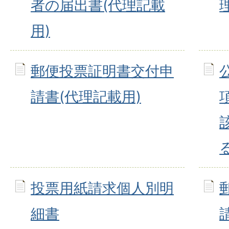
者の届出書(代理記載
用)
郵便投票証明書交付申
請書(代理記載用)
投票用紙請求個人別明
細書