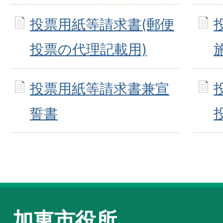
投票用紙等請求書(郵便
投票の代理記載用)
投票用紙等請求書兼宣
誓書
加東市役所