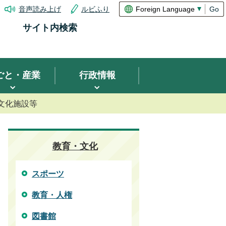
音声読み上げ
ルビふり
Go
サイト内検索
ごと・産業
行政情報
文化施設等
教育・文化
スポーツ
教育・人権
図書館