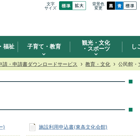
文字
背景色
サイズ
変更
観光
・文化
・福祉
子育て・教育
し
・スポーツ
申請・申請書ダウンロードサービス
教育・文化
公民館・
ー)
施設利用申込書(東条文化会館)