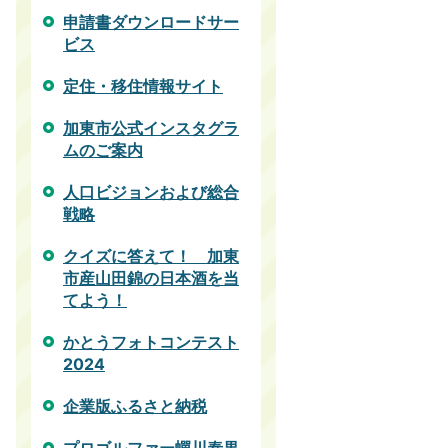
申請書ダウンロードサー
ビス
定住・移住情報サイト
加東市公式インスタグラ
ムのご案内
人口ビジョンおよび総合
戦略
クイズに答えて！ 加東
市産山田錦の日本酒を当
てよう！
かとうフォトコンテスト
2024
企業版ふるさと納税