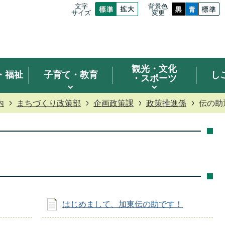
文字
背景色
サイズ
変更
観光
・文化
・福祉
子育て・教育
し
・スポーツ
内
まちづくり政策部
企画政策課
政策推進係
伝の助
はじめまして、加東伝の助です！