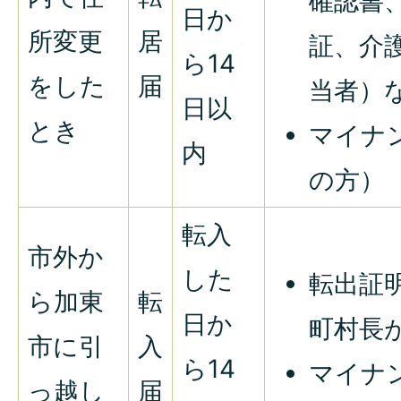
確認書
日か
所変更
居
証、介
ら14
をした
届
当者）
日以
とき
マイナ
内
の方）
転入
市外か
した
転出証
ら加東
転
日か
町村長
市に引
入
ら14
マイナ
っ越し
届