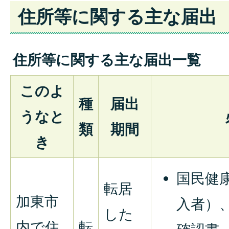
住所等に関する主な届出
住所等に関する主な届出一覧
このよ
種
届出
うなと
類
期間
き
国民健
転居
加東市
入者）
した
内で住
転