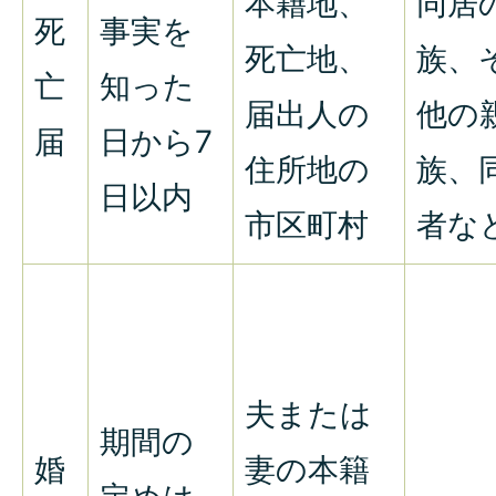
本籍地、
同居
死
事実を
死亡地、
族、
亡
知った
届出人の
他の
届
日から7
住所地の
族、
日以内
市区町村
者な
夫または
期間の
婚
妻の本籍