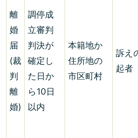
離
調停成
婚
立審判
届
判決が
本籍地か
訴え
(裁
確定し
住所地の
起者
判
た日か
市区町村
離
ら10日
婚)
以内