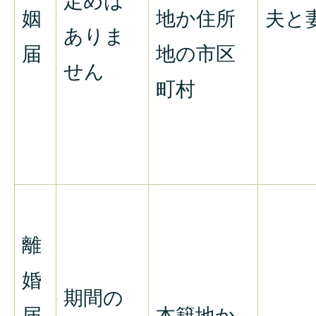
定めは
姻
地か住所
夫と
ありま
届
地の市区
せん
町村
離
婚
期間の
届
本籍地か