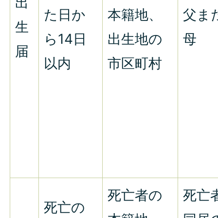
出
た日か
本籍地、
父ま
生
ら14日
出生地の
母
届
以内
市区町村
死亡者の
死亡
死亡の