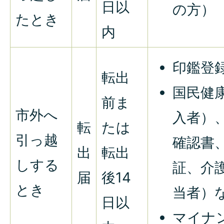
日以
の方）
たとき
内
印鑑登
転出
国民健
前ま
市外へ
入者）
転
たは
引っ越
確認書
出
転出
しする
証、介
届
後14
とき
当者）
日以
マイナ