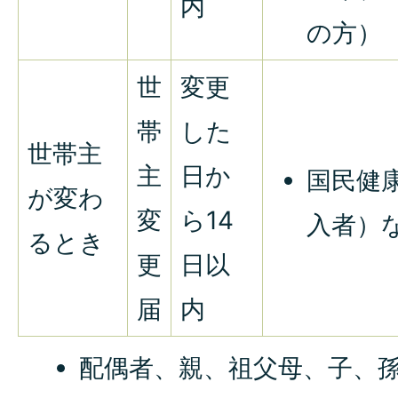
内
の方）
世
変更
帯
した
世帯主
主
日か
国民健
が変わ
変
ら14
入者）
るとき
更
日以
届
内
配偶者、親、祖父母、子、