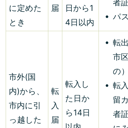
者
に定めた
届
日から1
パ
とき
4日以内
転
市
の
市外(国
転入し
転
内)から、
転
た日か
留
市内に引
入
ら14日
者
っ越した
届
以内