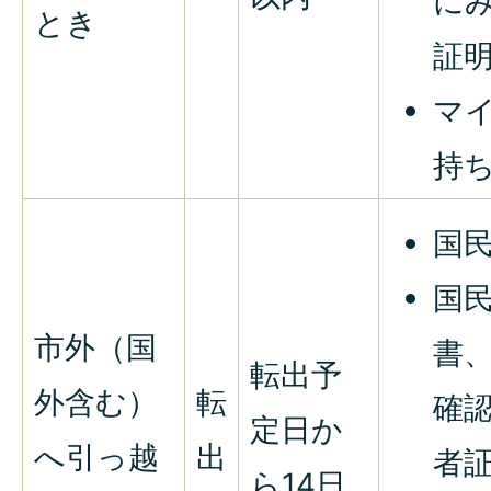
に
とき
証
マ
持
国
国
市外（国
書
転出予
外含む）
転
確
定日か
へ引っ越
出
者
ら14日