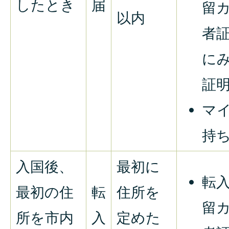
したとき
届
留
以内
者
に
証
マ
持
入国後、
最初に
転
最初の住
転
住所を
留
所を市内
入
定めた