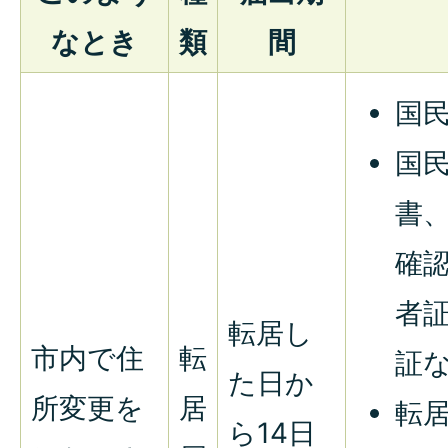
なとき
類
間
国
国
書
確
者
転居し
市内で住
転
証
た日か
所変更を
居
転
ら14日