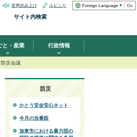
音声読み上げ
ルビふり
Go
サイト内検索
ごと・産業
行政情報
市防災会議
防災
かとう安全安心ネット
今月の当番医
加東市における暴力団の