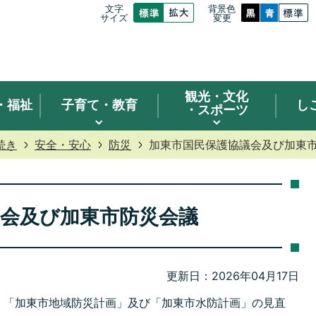
文字
背景色
サイズ
変更
観光
・文化
・福祉
子育て・教育
し
・スポーツ
続き
安全・安心
防災
加東市国民保護協議会及び加東
議会及び加東市防災会議
更新日：2026年04月17日
「加東市地域防災計画」及び「加東市水防計画」の見直