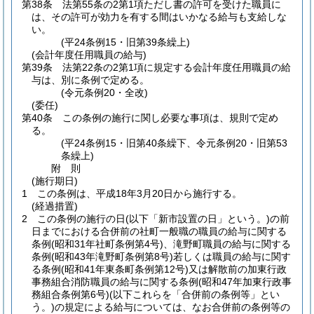
第38条
法第55条の2第1項ただし書の許可を受けた職員に
は、その許可が効力を有する間はいかなる給与も支給しな
い。
(平24条例15・旧第39条繰上)
(会計年度任用職員の給与)
第39条
法第22条の2第1項に規定する会計年度任用職員の給
与は、別に条例で定める。
(令元条例20・全改)
(委任)
第40条
この条例の施行に関し必要な事項は、規則で定め
る。
(平24条例15・旧第40条繰下、令元条例20・旧第53
条繰上)
附
則
(施行期日)
1
この条例は、平成18年3月20日から施行する。
(経過措置)
2
この条例の施行の日
(以下「新市設置の日」という。)
の前
日までにおける合併前の社町一般職の職員の給与に関する
条例
(昭和31年社町条例第4号)
、滝野町職員の給与に関する
条例
(昭和43年滝野町条例第8号)
若しくは職員の給与に関す
る条例
(昭和41年東条町条例第12号)
又は解散前の加東行政
事務組合消防職員の給与に関する条例
(昭和47年加東行政事
務組合条例第6号)
(以下これらを「合併前の条例等」とい
う。)
の規定による給与については、なお合併前の条例等の