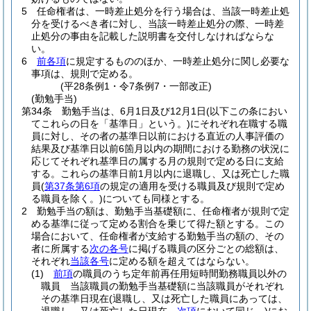
5
任命権者は、一時差止処分を行う場合は、当該一時差止処
分を受けるべき者に対し、当該一時差止処分の際、一時差
止処分の事由を記載した説明書を交付しなければならな
い。
6
前各項
に規定するもののほか、一時差止処分に関し必要な
事項は、規則で定める。
(平28条例1・令7条例7・一部改正)
(勤勉手当)
第34条
勤勉手当は、6月1日及び12月1日
(以下この条におい
てこれらの日を「基準日」という。)
にそれぞれ在職する職
員に対し、その者の基準日以前における直近の人事評価の
結果及び基準日以前6箇月以内の期間における勤務の状況に
応じてそれぞれ基準日の属する月の規則で定める日に支給
する。
これらの基準日前1月以内に退職し、又は死亡した職
員
(
第37条第6項
の規定の適用を受ける職員及び規則で定め
る職員を除く。)
についても同様とする。
2
勤勉手当の額は、勤勉手当基礎額に、任命権者が規則で定
める基準に従って定める割合を乗じて得た額とする。
この
場合において、任命権者が支給する勤勉手当の額の、その
者に所属する
次の各号
に掲げる職員の区分ごとの総額は、
それぞれ
当該各号
に定める額を超えてはならない。
(1)
前項
の職員のうち定年前再任用短時間勤務職員以外の
職員 当該職員の勤勉手当基礎額に当該職員がそれぞれ
その基準日現在
(退職し、又は死亡した職員にあっては、