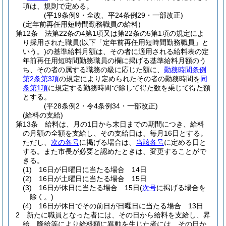
項は、規則で定める。
(平19条例9・全改、平24条例29・一部改正)
(定年前再任用短時間勤務職員の給料)
第12条
法第22条の4第1項又は第22条の5第1項の規定によ
り採用された職員
(以下「定年前再任用短時間勤務職員」と
いう。)
の基準給料月額は、その者に適用される給料表の定
年前再任用短時間勤務職員の欄に掲げる基準給料月額のう
ち、その者の属する職務の級に応じた額に、
勤務時間条例
第2条第3項
の規定により定められたその者の勤務時間を
同
条第1項
に規定する勤務時間で除して得た数を乗じて得た額
とする。
(平28条例2・令4条例34・一部改正)
(給料の支給)
第13条
給料は、月の1日から末日までの期間につき、給料
の月額の全額を支給し、その支給日は、毎月16日とする。
ただし、
次の各号
に掲げる場合は、
当該各号
に定める日と
する。
また市長が必要と認めたときは、変更することがで
きる。
(1)
16日が日曜日に当たる場合 14日
(2)
16日が土曜日に当たる場合 15日
(3)
16日が休日に当たる場合 15日
(
次号
に掲げる場合を
除く。)
(4)
16日が休日でその前日が日曜日に当たる場合 13日
2
新たに職員となった者には、その日から給料を支給し、昇
給、降給等により給料額に異動を生じた者には、その日か