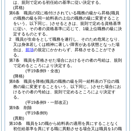
は、規則で定める初任給の基準に従い決定する。
(昇格)
第6条
職員の現に格付けされている職務の級から昇格
(職員
の職務の級を同一給料表の上位の職務の級に変更すること
をいう。以下同じ。)
させるときは、規則で定める資格基準
に従い、その者の資格基準に応じて、1級上位職務の級に決
定するものとする。
2
職員が生命をとして職務を遂行し、そのため危篤となり、
又は身体若しくは精神に著しい障害がある状態となった場
合は、
前項
の規定にかかわらず、昇格させることができ
る。
第7条
職員を昇格させた場合におけるその者の号給は、規則
で定めるところにより決定する。
(平19条例9・全改)
(降格)
第8条
職員を降格
(職員の職務の級を同一給料表の下位の職
務の級に変更することをいう。以下同じ。)
させた場合にお
けるその者の号給は、規則で定めるところにより決定す
る。
(平19条例9・一部改正)
第9条
削除
(平19条例9)
(異動)
第10条
職員を1の職から給料表の適用を異にすることなく
初任給基準を異にする職に異動させる場合又は職員を1の職