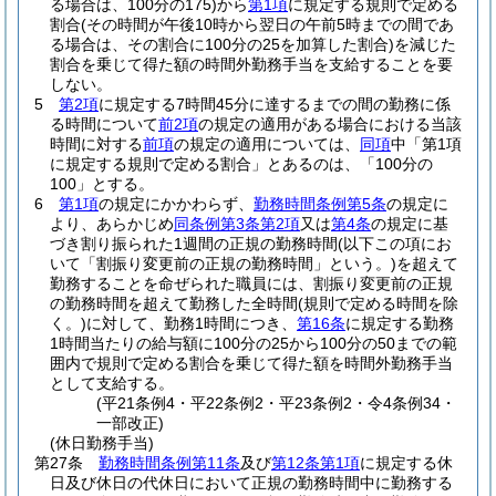
る場合は、100分の175)
から
第1項
に規定する規則で定める
割合
(その時間が午後10時から翌日の午前5時までの間であ
る場合は、その割合に100分の25を加算した割合)
を減じた
割合を乗じて得た額の時間外勤務手当を支給することを要
しない。
5
第2項
に規定する7時間45分に達するまでの間の勤務に係
る時間について
前2項
の規定の適用がある場合における当該
時間に対する
前項
の規定の適用については、
同項
中「第1項
に規定する規則で定める割合」とあるのは、「100分の
100」とする。
6
第1項
の規定にかかわらず、
勤務時間条例第5条
の規定に
より、あらかじめ
同条例第3条第2項
又は
第4条
の規定に基
づき割り振られた1週間の正規の勤務時間
(以下この項にお
いて「割振り変更前の正規の勤務時間」という。)
を超えて
勤務することを命ぜられた職員には、割振り変更前の正規
の勤務時間を超えて勤務した全時間
(規則で定める時間を除
く。)
に対して、勤務1時間につき、
第16条
に規定する勤務
1時間当たりの給与額に100分の25から100分の50までの範
囲内で規則で定める割合を乗じて得た額を時間外勤務手当
として支給する。
(平21条例4・平22条例2・平23条例2・令4条例34・
一部改正)
(休日勤務手当)
第27条
勤務時間条例第11条
及び
第12条第1項
に規定する休
日及び休日の代休日において正規の勤務時間中に勤務する