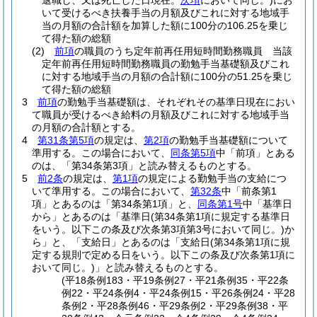
退職し、又は死亡した日現在。
次項
において同じ。)
にお
いて受けるべき扶養手当の月額及びこれに対する地域手
当の月額の合計額を加算した額に100分の106.25を乗じ
て得た額の総額
(2)
前項
の職員のうち定年前再任用短時間勤務職員 当該
定年前再任用短時間勤務職員の勤勉手当基礎額及びこれ
に対する地域手当の月額の合計額に100分の51.25を乗じ
て得た額の総額
3
前項
の勤勉手当基礎額は、それぞれその基準日現在におい
て職員が受けるべき給料の月額及びこれに対する地域手当
の月額の合計額とする。
4
第31条第5項
の規定は、
第2項
の勤勉手当基礎額について
準用する。
この場合において、
同条第5項
中「前項」とある
のは、「第34条第3項」と読み替えるものとする。
5
前2条
の規定は、
第1項
の規定による勤勉手当の支給につ
いて準用する。
この場合において、
第32条
中「前条第1
項」とあるのは「第34条第1項」と、
同条第1号
中「基準日
から」とあるのは「基準日
(第34条第1項に規定する基準日
をいう。以下この条及び次条第3項第3号において同じ。)
か
ら」と、「支給日」とあるのは「支給日
(第34条第1項に規
定する規則で定める日をいう。以下この条及び次条第1項に
おいて同じ。)
」と読み替えるものとする。
(平18条例183・平19条例27・平21条例35・平22条
例22・平24条例4・平24条例15・平26条例24・平28
条例2・平28条例46・平29条例2・平29条例38・平