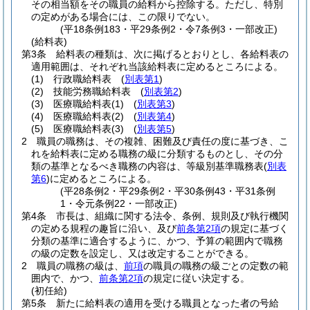
その相当額をその職員の給料から控除する。
ただし、特別
の定めがある場合には、この限りでない。
(平18条例183・平29条例2・令7条例3・一部改正)
(給料表)
第3条
給料表の種類は、次に掲げるとおりとし、各給料表の
適用範囲は、それぞれ当該給料表に定めるところによる。
(1)
行政職給料表
(
別表第1
)
(2)
技能労務職給料表
(
別表第2
)
(3)
医療職給料表
(1)
(
別表第3
)
(4)
医療職給料表
(2)
(
別表第4
)
(5)
医療職給料表
(3)
(
別表第5
)
2
職員の職務は、その複雑、困難及び責任の度に基づき、こ
れを給料表に定める職務の級に分類するものとし、その分
類の基準となるべき職務の内容は、等級別基準職務表
(
別表
第6
)
に定めるところによる。
(平28条例2・平29条例2・平30条例43・平31条例
1・令元条例22・一部改正)
第4条
市長は、組織に関する法令、条例、規則及び執行機関
の定める規程の趣旨に沿い、及び
前条第2項
の規定に基づく
分類の基準に適合するように、かつ、予算の範囲内で職務
の級の定数を設定し、又は改定することができる。
2
職員の職務の級は、
前項
の職員の職務の級ごとの定数の範
囲内で、かつ、
前条第2項
の規定に従い決定する。
(初任給)
第5条
新たに給料表の適用を受ける職員となった者の号給