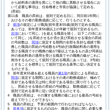
から給料表の適用を異にして他の職に異動させる場合にお
いて必要な事項は、任命権者と市長が協議して定める。
(昇給)
第11条
職員の昇給は、規則で定める日に、同日前1年間に
おけるその者の勤務成績に応じて、行うものとする。
2
前項
の規定により職員
(前年度末55歳
(規則で定める職員に
あっては、前年度末56歳以上の年齢で規則で定めるもの。
次項
において同じ。)
を超える職員を除く。以下この項にお
いて同じ。)
を昇給させるか否か及び昇給させる場合の昇給
の号給数は、
同項
に規定する期間の全部を良好な成績で勤
務した職員の昇給の号給数を4号給
(行政職給料表の適用を
受ける職員でその職務の級が7級以上であるもの及び同表以
外の各給料表の適用を受ける職員でその職務の級がこれに
相当するものとして規則で定める職員にあっては、3号給)
とすることを標準として規則で定める基準に従い決定する
ものとする。
3
前年度末55歳を超える職員の
第1項
の規定による昇給は、
同項
に規定する期間におけるその者の勤務成績が、極めて
良好である場合又は特に良好である場合に限り行うものと
し、昇給させる場合の昇給の号給数は、勤務成績に応じて
規則で定める基準に従い決定するものとする。
4
職員の昇給は、その属する職務の級における最高の号給を
超えて行うことができない。
5
職員の昇給は、予算の範囲内で行わなければならない。
6
前各項
に規定するもののほか、職員の昇給に関し必要な事