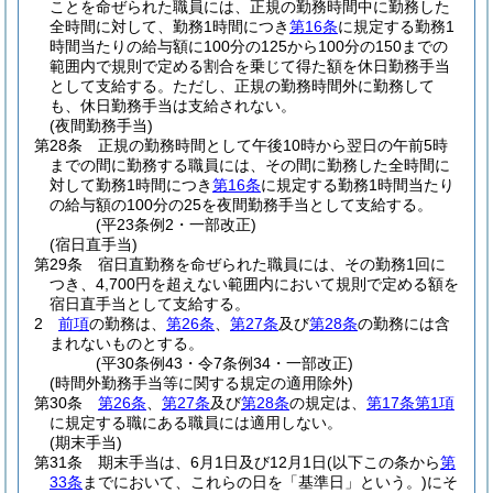
ことを命ぜられた職員には、正規の勤務時間中に勤務した
全時間に対して、勤務1時間につき
第16条
に規定する勤務1
時間当たりの給与額に100分の125から100分の150までの
範囲内で規則で定める割合を乗じて得た額を休日勤務手当
として支給する。
ただし、正規の勤務時間外に勤務して
も、休日勤務手当は支給されない。
(夜間勤務手当)
第28条
正規の勤務時間として午後10時から翌日の午前5時
までの間に勤務する職員には、その間に勤務した全時間に
対して勤務1時間につき
第16条
に規定する勤務1時間当たり
の給与額の100分の25を夜間勤務手当として支給する。
(平23条例2・一部改正)
(宿日直手当)
第29条
宿日直勤務を命ぜられた職員には、その勤務1回に
つき、4,700円を超えない範囲内において規則で定める額を
宿日直手当として支給する。
2
前項
の勤務は、
第26条
、
第27条
及び
第28条
の勤務には含
まれないものとする。
(平30条例43・令7条例34・一部改正)
(時間外勤務手当等に関する規定の適用除外)
第30条
第26条
、
第27条
及び
第28条
の規定は、
第17条第1項
に規定する職にある職員には適用しない。
(期末手当)
第31条
期末手当は、6月1日及び12月1日
(以下この条から
第
33条
までにおいて、これらの日を「基準日」という。)
にそ