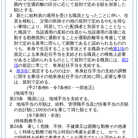
囲内で交通距離の区分に応じて規則で定める額を加算した
額)
とする。
3
新たに給料表の適用を受ける職員となったことに伴い、住
居を移転し、父母の疾病その他の規則で定めるやむを得な
い事情により、同居していた配偶者と別居することとなっ
た職員で、当該適用の直前の住居から当該適用の直後に在
勤する勤務箇所に通勤することが通勤距離等を考慮して規
則で定める基準に照らして困難であると認められるものの
うち、単身で生活することを常況とする職員その他
第1項
の
規定による単身赴任手当を支給される職員との権衡上必要
があると認められるものとして規則で定める職員には、
前2
項
の規定に準じて、単身赴任手当を支給する。
4
前3項
に規定するもののほか、単身赴任手当の支給の調整
に関する事項その他単身赴任手当の支給に関し必要な事項
は、規則で定める。
(平27条例6・令7条例3・一部改正)
(地域手当)
第23条
職員には、地域手当を支給する。
2
地域手当の月額は、給料、管理職手当及び扶養手当の月額
の合計額に100分の4を乗じて得た額とする。
(令7条例3・全改)
(特殊勤務手当)
第24条
著しく危険、不快、不健康又は困難な勤務その他著
しく特殊な勤務で給与上特別の考慮を必要とし、かつ、そ
の特殊性を給料で考慮することが適当でないと認められる