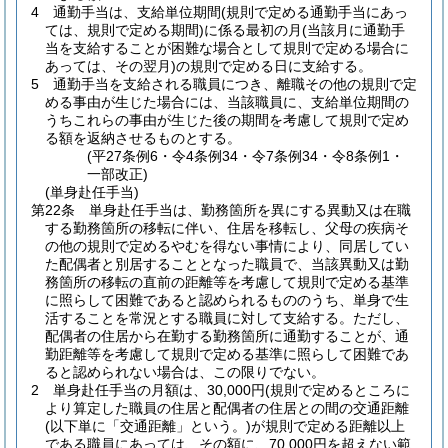
4
通勤手当は、支給単位期間
(規則で定める通勤手当にあっ
ては、規則で定める期間)
に係る最初の月
(当該月に通勤手
当を支給することが困難な場合として規則で定める場合に
あっては、その翌月)
の規則で定める日に支給する。
5
通勤手当を支給される職員につき、離職その他の規則で定
める事由が生じた場合には、当該職員に、支給単位期間の
うちこれらの事由が生じた後の期間を考慮して規則で定め
る額を返納させるものとする。
(平27条例6・令4条例34・令7条例34・令8条例1・
一部改正)
(単身赴任手当)
第22条
単身赴任手当は、勤務箇所を異にする異動又は在職
する勤務箇所の移転に伴い、住居を移転し、父母の疾病そ
の他の規則で定めるやむを得ない事情により、同居してい
た配偶者と別居することとなった職員で、当該異動又は勤
務箇所の移転の直前の距離等を考慮して規則で定める基準
に照らして困難であると認められるもののうち、単身で生
活することを常況とする職員に対して支給する。
ただし、
配偶者の住居から在勤する勤務箇所に通勤することが、通
勤距離等を考慮して規則で定める基準に照らして困難であ
ると認められない場合は、この限りでない。
2
単身赴任手当の月額は、30,000円
(規則で定めるところに
より算定した職員の住居と配偶者の住居との間の交通距離
(以下単に「交通距離」という。)
が規則で定める距離以上
である職員にあっては、その額に、70,000円を超えない範