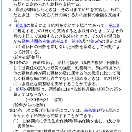
ら新たに定められた給料を支給する。
3
職員が離職したときは、その日まで給料を支給し、死亡し
たときは、その死亡の日の属する月の給料の全額を支給す
る。
4
前2項
の規定により給料を支給する場合であって、
第1項
に規定する月の1日から支給するとき以外のとき、又はその
月の末日まで支給するとき以外のときは、その月の現日数
から
勤務時間条例第3条第1項
、
第4条
及び
第5条
の規定に基
づく週休日の日数を差し引いた日数を基礎として日割によ
って計算する。
(給料の調整額)
第13条の2
任命権者は、給料月額が、職務の複雑、困難若
しくは責任の度又は勤労の強度、勤務時間、勤労環境その
他の勤務条件が同じ職務の級に属する他の職員に比して著
しく特殊な職に対し適当でないと認めるときは、給料月額
につき適正な調整額を支給することができる。
2
前項
の調整額は、調整前における給料月額の100分の25を
超えてはならない。
(平30条例31・追加)
(給料からの控除)
第14条
次に掲げる掛金等については、
前条第1項
の規定に
かかわらず給料から控除することができる。
(1)
団体契約に係る生命保険料
(簡易保険を含む。)
及び損
害保険料
(2)
兵庫県市町村職員共済組合の団体取扱いに係る積立貯