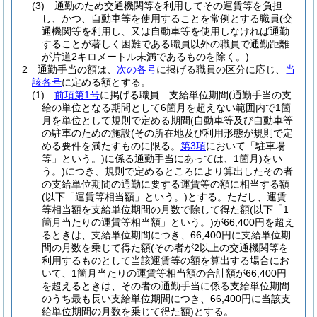
(3)
通勤のため交通機関等を利用してその運賃等を負担
し、かつ、自動車等を使用することを常例とする職員
(交
通機関等を利用し、又は自動車等を使用しなければ通勤
することが著しく困難である職員以外の職員で通勤距離
が片道2キロメートル未満であるものを除く。)
2
通勤手当の額は、
次の各号
に掲げる職員の区分に応じ、
当
該各号
に定める額とする。
(1)
前項第1号
に掲げる職員 支給単位期間
(通勤手当の支
給の単位となる期間として6箇月を超えない範囲内で1箇
月を単位として規則で定める期間
(自動車等及び自動車等
の駐車のための施設
(その所在地及び利用形態が規則で定
める要件を満たすものに限る。
第3項
において「駐車場
等」という。)
に係る通勤手当にあっては、1箇月)
をい
う。)
につき、規則で定めるところにより算出したその者
の支給単位期間の通勤に要する運賃等の額に相当する額
(以下「運賃等相当額」という。)
とする。
ただし、運賃
等相当額を支給単位期間の月数で除して得た額
(以下「1
箇月当たりの運賃等相当額」という。)
が66,400円を超え
るときは、支給単位期間につき、66,400円に支給単位期
間の月数を乗じて得た額
(その者が2以上の交通機関等を
利用するものとして当該運賃等の額を算出する場合にお
いて、1箇月当たりの運賃等相当額の合計額が66,400円
を超えるときは、その者の通勤手当に係る支給単位期間
のうち最も長い支給単位期間につき、66,400円に当該支
給単位期間の月数を乗じて得た額)
とする。