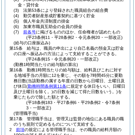
金・貸付金
(3)
法第53条により登録された職員組合の組合費
(4)
勤労者財産形成貯蓄契約に基づく貯金
(5)
個人年金共済制度の掛金
(6)
加東市職員互助会の会員の掛金
(7)
前各号
に掲げるもののほか、任命権者が認めたもの
(平23条例11・平28条例2・令元条例20・一部改正)
(給与の口座振込み)
第15条
給与は、職員の申出により自己名義の預金又は貯金
の口座へ振込みの方法によって支給することができる。
(平24条例15・令元条例20・一部改正)
(勤務1時間当たりの給与額の算出)
第16条
勤務1時間当たりの給与額は、給料及びこれに対す
る地域手当の月額に12を乗じ、その額を7時間45分に要勤
務日数
(当該勤務の属する年度の日数から日曜日、土曜日及
び休日
(
勤務時間条例第11条
に規定する休日をいい、日曜日
及び土曜日を除く。)
の日数を減じて得た日数をいう。)
を
乗じたもので除した額とする。
(平18条例183・平27条例6・平29条例2・令7条例
3・一部改正)
(管理職手当)
第17条
管理職手当は、管理又は監督の地位にある職員の職
のうち規則で定めるものについて支給する。
2
前項
の規定による管理職手当は、その職員の給料月額の