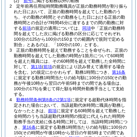
(2)
前号
に掲げる勤務以外の勤務
2
定年前再任用短時間勤務職員が正規の勤務時間が割り振ら
れた日において、正規の勤務時間を超えてした勤務のう
ち、その勤務の時間とその勤務をした日における正規の勤
務時間との合計が7時間45分に達するまでの間の勤務に対
する
前項
の規定の適用については、
同項
中「正規の勤務時
間を超えてした次に掲げる勤務の区分に応じてそれぞれ
100分の125から100分の150までの範囲内で規則で定める
割合」とあるのは、「100分の100」とする。
3
正規の勤務時間を超えて勤務することを命ぜられ、正規の
勤務時間を超えてした勤務の時間が1箇月について60時間
を超えた職員には、その60時間を超えて勤務した全時間に
対して、
第1項
(
前項
の規定により読み替えて適用する場合
を含む。)
の規定にかかわらず、勤務1時間につき、
第16条
に規定する勤務1時間当たりの給与額に100分の150
(その勤
務が午後10時から翌日の午前5時までの間である場合は、
100分の175)
を乗じて得た額を時間外勤務手当として支給
する。
4
勤務時間条例第8条の2第1項
に規定する超勤代休時間を指
定された場合において、当該超勤代休時間に職員が勤務し
なかったときは、
前項
に規定する60時間を超えて勤務した
全時間のうち当該超勤代休時間の指定に代えられた時間外
勤務手当の支給に係る時間に対しては、当該時間1時間につ
き、
第16条
に規定する勤務1時間当たりの給与額に100分の
150
(その時間が午後10時から翌日の午前5時までの間であ