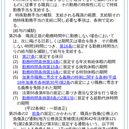
ものに従事する職員には、その勤務の特殊性に応じて特殊
勤務手当を支給する。
2
特殊勤務手当の種類、支給される職員の範囲、支給額その
他特殊勤務手当の支給に関し必要な事項は、条例で定め
る。
(給与の減額)
第25条
職員正規の勤務時間中に勤務しない場合において
は、次に掲げる日若しくは期間又は場合を除き、その勤務
しない時間1時間につき、
第16条
に規定する勤務1時間当た
りの給与額を減額して給与を支給する。
(1)
第27条
に規定する休日
(2)
勤務時間条例第14条
に規定する年次有給休暇の期間
(3)
勤務時間条例第15条
に規定する病気休暇の期間
(4)
勤務時間条例第16条
に規定する特別休暇の期間
(5)
加東市職務に専念する義務の特例に関する条例
(平成
18年加東市条例第30号)
第2条
の規定により職務に専念す
る義務を免除された期間
(6)
法第55条第8項の規定に基づき適法な交渉を行う場合
(7)
勤務時間条例第8条の2第1項
に規定する超勤代休時間
の期間
(平22条例2・一部改正)
第25条の2
前条
の規定にかかわらず、職員が負傷
(公務上の
負傷及び通勤
(地方公務員災害補償法
(昭和42年法律第121
号)
第2条第2項及び第3項に規定する通勤をいう。以下同