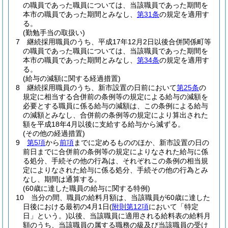
の職員であった職員については、当該職員であった期間を
本市の職員であった期間とみなし、
第31条
の規定を適用す
る。
(勤勉手当の取扱い)
7
継続採用職員のうち、平成17年12月2日以後合併関係町等
の職員であった職員については、当該職員であった期間を
本市の職員であった期間とみなし、
第34条
の規定を適用す
る。
(給与の減額に関する経過措置)
8
継続採用職員のうち、新市設置の日前において
第25条
の
規定に相当する合併前の条例等の規定による給与の減額を
必要とする職員に係る給与の減額は、この条例による給与
の減額とみなし、合併前の条例等の規定により算出された
額を平成18年4月以後に支給する給与から減ずる。
(その他の経過措置)
9
第5項
から
前項
までに定めるもののほか、新市設置の日の
前日までに合併前の条例等の規定によりなされた給与に係
る処分、手続その他の行為は、それぞれこの条例の相当規
定によりなされた給与に係る処分、手続その他の行為とみ
なし、期間は通算する。
(60歳に達した職員の給与に関する特例)
10
当分の間、職員の給料月額は、当該職員が60歳に達した
日後における最初の4月1日
(
附則第12項
において「特定
日」という。)
以後、当該職員に適用される給料表の給料月
額のうち、当該職員の属する職務の級及び当該職員の受け