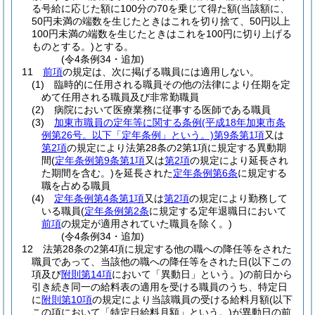
る号給に応じた額に100分の70を乗じて得た額
(当該額に、
50円未満の端数を生じたときはこれを切り捨て、50円以上
100円未満の端数を生じたときはこれを100円に切り上げる
ものとする。)
とする。
(令4条例34・追加)
11
前項
の規定は、次に掲げる職員には適用しない。
(1)
臨時的に任用される職員その他の法律により任期を定
めて任用される職員及び非常勤職員
(2)
病院において医療業務に従事する医師である職員
(3)
加東市職員の定年等に関する条例
(平成18年加東市条
例第26号。以下「定年条例」という。)
第9条第1項
又は
第2項
の規定により法第28条の2第1項に規定する異動期
間
(
定年条例第9条第1項
又は
第2項
の規定により延長され
た期間を含む。)
を延長された
定年条例第6条
に規定する
職を占める職員
(4)
定年条例第4条第1項
又は
第2項
の規定により勤務して
いる職員
(
定年条例第2条
に規定する定年退職日において
前項
の規定が適用されていた職員を除く。)
(令4条例34・追加)
12
法第28条の2第4項に規定する他の職への降任等をされた
職員であって、当該他の職への降任等をされた日
(以下この
項及び
附則第14項
において「異動日」という。)
の前日から
引き続き同一の給料表の適用を受ける職員のうち、特定日
に
附則第10項
の規定により当該職員の受ける給料月額
(以下
この項において「特定日給料月額」という。)
が異動日の前