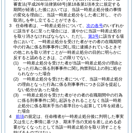
審査法
(平成26年法律第68号)
第18条第1項本文に規定する
期間が経過した後においては、当該一時差止処分後の事情
の変化を理由に、当該一時差止処分をした者に対し、その
取消しを申し立てることができる。
3
任命権者は、一時差止処分について、
次の各号
のいずれか
に該当するに至った場合には、速やかに当該一時差止処分
を取り消さなければならない。
ただし、
第3号
に該当する場
合において、一時差止処分を受けた者がその者の在職期間
中の行為に係る刑事事件に関し現に逮捕されているときそ
の他これを取り消すことが一時差止処分の目的に明らかに
反すると認めるときは、この限りでない。
(1)
一時差止処分を受けた者が当該一時差止処分の理由と
なった行為に係る刑事事件に関し拘禁刑以上の刑に処せ
られなかった場合
(2)
一時差止処分を受けた者について、当該一時差止処分
の理由となった行為に係る刑事事件につき公訴を提起し
ない処分があった場合
(3)
一時差止処分を受けた者がその者の在職期間中の行為
に係る刑事事件に関し起訴をされることなく当該一時差
止処分に係る期末手当の基準日から起算して1年を経過し
た場合
4
前項
の規定は、任命権者が一時差止処分後に判明した事実
又は生じた事情に基づき、期末手当の支給を差し止める必
要がなくなったとして当該一時差止処分を取り消すことを
妨げるものではない。