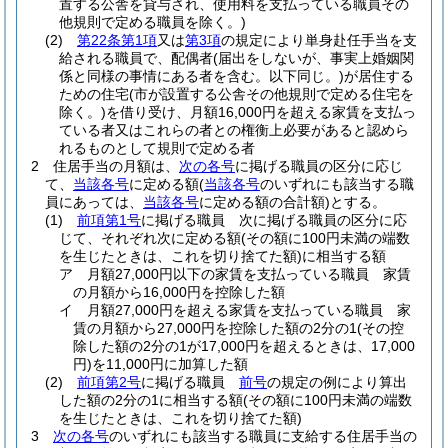
置する公舎を貸与され、使用料を支払っている職員その
他規則で定める職員を除く。)
(2)
第22条第1項
又は
第3項
の規定により単身赴任手当を支
給される職員で、配偶者
(届出をしないが、事実上婚姻関
係と同様の事情にある者を含む。以下同じ。)
が居住する
ための住宅
(市が設置する公舎その他規則で定める住宅を
除く。)
を借り受け、月額16,000円を超える家賃を支払っ
ている者又はこれらの者との権衡上必要があると認めら
れるものとして規則で定める者
2
住居手当の月額は、
次の各号
に掲げる職員の区分に応じ
て、
当該各号
に定める額
(
当該各号
のいずれにも該当する職
員にあっては、
当該各号
に定める額の合計額)
とする。
(1)
前項第1号
に掲げる職員 次に掲げる職員の区分に応
じて、それぞれ次に定める額
(その額に100円未満の端数
を生じたときは、これを切り捨てた額)
に相当する額
ア
月額27,000円以下の家賃を支払っている職員 家賃
の月額から16,000円を控除した額
イ
月額27,000円を超える家賃を支払っている職員 家
賃の月額から27,000円を控除した額の2分の1
(その控
除した額の2分の1が17,000円を超えるときは、17,000
円)
を11,000円に加算した額
(2)
前項第2号
に掲げる職員
前号
の規定の例により算出
した額の2分の1に相当する額
(その額に100円未満の端数
を生じたときは、これを切り捨てた額)
3
次の各号
のいずれにも該当する職員に支給する住居手当の