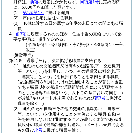
月額は、
前項
の規定にかかわらず、
同項第1号
に定める額
に、5,000円を加算した額とする。
(1)
第1項第1号
に掲げる職員
(2)
市内の住宅に居住する職員
(3)
40歳に達する日の属する年度の末日までの間にある職
員
4
前3項
に規定するもののほか、住居手当の支給について必
要な事項は、規則で定める。
(平25条例4・令2条例1・令7条例3・令8条例1・一部
改正)
(通勤手当)
第21条
通勤手当は、次に掲げる職員に支給する。
(1)
通勤のため交通機関又は有料の道路
(以下「交通機関
等」という。)
を利用し、かつ、その運賃又は料金
(以下
「運賃等」という。)
を負担することを常例とする職員
(交通機関等を利用しなければ通勤することが著しく困難
である職員以外の職員で通勤距離
(徒歩により通勤するも
のとした場合の距離をいう。以下この条において同じ。)
が片道2キロメートル未満であるもの及び
第3号
に掲げる
職員を除く。)
(2)
通勤のため自動車その他の交通の用具
(以下「自動車
等」という。)
を使用することを常例とする職員
(自動車
等を使用しなければ通勤することが著しく困難である職
員以外の職員で通勤距離が片道2キロメートル未満である
もの及び
次号
に掲げる職員を除く。)