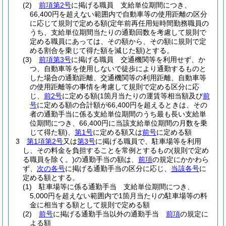
(2)
前項第2号
に掲げる職員 支給単位期間につき、
66,400円を超えない範囲内で自動車等の使用距離の区分
に応じて規則で定める額
(定年前再任用短時間勤務職員の
うち、支給単位期間当たりの通勤回数を考慮して規則で
定める職員にあっては、その額から、その額に規則で定
める割合を乗じて得た額を減じた額)
とする。
(3)
前項第3号
に掲げる職員 交通機関等を利用せず、か
つ、自動車等を使用しないで徒歩により通勤するものと
した場合の通勤距離、交通機関等の利用距離、自動車等
の使用距離等の事情を考慮して規則で定める区分に応
じ、
前2号
に定める額
(1箇月当たりの運賃等相当額及び
前
号
に定める額の合計額が66,400円を超えるときは、その
者の通勤手当に係る支給単位期間のうち最も長い支給単
位期間につき、66,400円に当該支給単位期間の月数を乗
じて得た額)
、
第1号
に定める額又は
前号
に定める額
3
第1項第2号
又は
第3号
に掲げる職員で、駐車場等を利用
し、その料金を負担することを常例とするもの
(規則で定め
る職員を除く。)
の通勤手当の額は、
前項
の規定にかかわら
ず、
次の各号
に掲げる通勤手当の区分に応じ、
当該各号
に
定める額とする。
(1)
駐車場等に係る通勤手当 支給単位期間につき、
5,000円を超えない範囲内で1箇月当たりの駐車場等の料
金に相当する額として規則で定める額
(2)
前号
に掲げる通勤手当以外の通勤手当
前項
の規定に
よる額