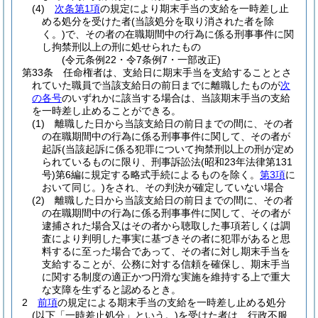
(4)
次条第1項
の規定により期末手当の支給を一時差し止
める処分を受けた者
(当該処分を取り消された者を除
く。)
で、その者の在職期間中の行為に係る刑事事件に関
し拘禁刑以上の刑に処せられたもの
(令元条例22・令7条例7・一部改正)
第33条
任命権者は、支給日に期末手当を支給することとさ
れていた職員で当該支給日の前日までに離職したものが
次
の各号
のいずれかに該当する場合は、当該期末手当の支給
を一時差し止めることができる。
(1)
離職した日から当該支給日の前日までの間に、その者
の在職期間中の行為に係る刑事事件に関して、その者が
起訴
(当該起訴に係る犯罪について拘禁刑以上の刑が定め
られているものに限り、刑事訴訟法
(昭和23年法律第131
号)
第6編に規定する略式手続によるものを除く。
第3項
に
おいて同じ。)
をされ、その判決が確定していない場合
(2)
離職した日から当該支給日の前日までの間に、その者
の在職期間中の行為に係る刑事事件に関して、その者が
逮捕された場合又はその者から聴取した事項若しくは調
査により判明した事実に基づきその者に犯罪があると思
料するに至った場合であって、その者に対し期末手当を
支給することが、公務に対する信頼を確保し、期末手当
に関する制度の適正かつ円滑な実施を維持する上で重大
な支障を生ずると認めるとき。
2
前項
の規定による期末手当の支給を一時差し止める処分
(以下「一時差止処分」という。)
を受けた者は、行政不服