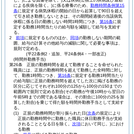
じ。)
による負傷を除く。)
又は疾病
(公務上の疾病及び通勤
による疾病を除く。)
に係る療養のため、
勤務時間条例第15
条
に規定する病気休暇の開始の日から起算して90日を超え
て引き続き勤務しないときは、その期間経過後の当該病気
休暇に係る日の勤務しない時間1時間につき、
第16条
に規
定する勤務1時間当たりの給与額を減額して給与を支給す
る。
2
前項
に規定するもののほか、
同項
の勤務しない期間の範
囲、給与の計算その他給与の減額に関して必要な事項は、
規則で定める。
(平22条例2・追加、平24条例4・一部改正)
(時間外勤務手当)
第26条
正規の勤務時間を超えて勤務することを命ぜられた
職員には、正規の勤務時間を超えて勤務した全時間に対し
て、勤務1時間につき、
第16条
に規定する勤務1時間当たり
の給与額に正規の勤務時間を超えてした次に掲げる勤務の
区分に応じてそれぞれ100分の125から100分の150までの
範囲内で規則で定める割合
(その勤務が午後10時から翌日の
午前5時までの間である場合は、その割合に100分の25を加
算した割合)
を乗じて得た額を時間外勤務手当として支給す
る。
(1)
正規の勤務時間が割り振られた日
(
次条
の規定により
正規の勤務時間中に勤務した職員に休日勤務手当が支給
されることとなる日を除く。
次項
において同じ。)
におけ
る勤務