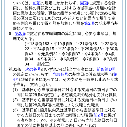
ついては、
前項
の規定にかかわらず、
同項
に規定する合計
額に、給料の月額及びこれに対する地域手当の月額の合計
額に職制上の段階、職務の級等を考慮して規則で定める職
員の区分に応じて100分の15を超えない範囲内で規則で定
める割合を乗じて得た額を加算した額を
第2項
の期末手当基
礎額とする。
6
第2項
に規定する在職期間の算定に関し必要な事項は、規
則で定める。
(平18条例183・平19条例9・平21条例35・平22条例
22・平24条例15・平29条例2・平29条例38・平30条
例43・令元条例22・令2条例37・令4条例3・令4条
例34・令5条例26・令6条例35・令7条例3・令7条例
34・一部改正)
第32条
次の各号
のいずれかに該当する者には、
前条第1項
の規定にかかわらず、
当該各号
の基準日に係る期末手当
(
第
4号
に掲げる者にあっては、その支給を一時差し止めた期末
手当)
は、支給しない。
(1)
基準日から当該基準日に対応する支給日の前日までの
間に法第29条の規定による懲戒免職の処分を受けた職員
(2)
基準日から当該基準日に対応する支給日の前日までの
間に法第28条第4項の規定により失職した職員
(3)
基準日前1箇月以内又は基準日から当該基準日に対応
する支給日の前日までの間に離職した職員
(
前2号
に掲げ
る者を除く。)
で、その離職した日から当該支給日の前日
までの間に拘禁刑以上の刑に処せられたもの