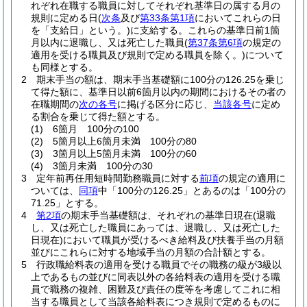
れぞれ在職する職員に対してそれぞれ基準日の属する月の
規則に定める日
(
次条
及び
第33条第1項
においてこれらの日
を「支給日」という。)
に支給する。
これらの基準日前1箇
月以内に退職し、又は死亡した職員
(
第37条第6項
の規定の
適用を受ける職員及び規則で定める職員を除く。)
について
も同様とする。
2
期末手当の額は、期末手当基礎額に100分の126.25を乗じ
て得た額に、基準日以前6箇月以内の期間におけるその者の
在職期間の
次の各号
に掲げる区分に応じ、
当該各号
に定め
る割合を乗じて得た額とする。
(1)
6箇月 100分の100
(2)
5箇月以上6箇月未満 100分の80
(3)
3箇月以上5箇月未満 100分の60
(4)
3箇月未満 100分の30
3
定年前再任用短時間勤務職員に対する
前項
の規定の適用に
ついては、
同項
中「100分の126.25」とあるのは「100分の
71.25」とする。
4
第2項
の期末手当基礎額は、それぞれの基準日現在
(退職
し、又は死亡した職員にあっては、退職し、又は死亡した
日現在)
において職員が受けるべき給料及び扶養手当の月額
並びにこれらに対する地域手当の月額の合計額とする。
5
行政職給料表の適用を受ける職員でその職務の級が3級以
上であるもの並びに同表以外の各給料表の適用を受ける職
員で職務の複雑、困難及び責任の度等を考慮してこれに相
当する職員として当該各給料表につき規則で定めるものに