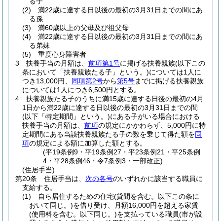
る子
(2)
満22歳に達する日以後の最初の3月31日までの間にあ
る孫
(3)
満60歳以上の父母及び祖父母
(4)
満22歳に達する日以後の最初の3月31日までの間にあ
る弟妹
(5)
重度心身障害者
3
扶養手当の月額は、
前項第1号
に掲げる扶養親族
(以下この
条において「扶養親族たる子」という。)
については1人に
つき13,000円、
同項第2号
から
第5号
までに掲げる扶養親族
については1人につき6,500円とする。
4
扶養親族たる子のうちに満15歳に達する日後の最初の4月
1日から満22歳に達する日以後の最初の3月31日までの間
(以下「特定期間」という。)
にある子がいる場合における
扶養手当の月額は、
前項
の規定にかかわらず、5,000円に特
定期間にある当該扶養親族たる子の数を乗じて得た額を
同
項
の規定による額に加算した額とする。
(平19条例9・平19条例27・平23条例21・平25条例
4・平28条例46・令7条例3・一部改正)
(住居手当)
第20条
住居手当は、
次の各号
のいずれかに該当する職員に
支給する。
(1)
自ら居住するための住宅
(貸間を含む。以下この条に
おいて同じ。)
を借り受け、月額16,000円を超える家賃
(使用料を含む。以下同じ。)
を支払っている職員
(市が設