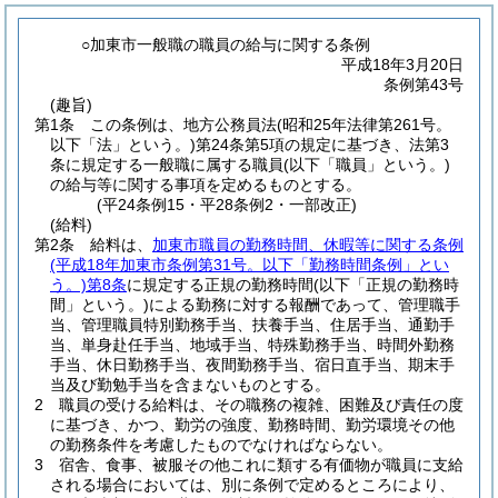
○加東市一般職の職員の給与に関する条例
平成18年3月20日
条例第43号
(趣旨)
第1条
この条例は、地方公務員法
(昭和25年法律第261号。
以下「法」という。)
第24条第5項の規定に基づき、法第3
条に規定する一般職に属する職員
(以下「職員」という。)
の給与等に関する事項を定めるものとする。
(平24条例15・平28条例2・一部改正)
(給料)
第2条
給料は、
加東市職員の勤務時間、休暇等に関する条例
(平成18年加東市条例第31号。以下「勤務時間条例」とい
う。)
第8条
に規定する正規の勤務時間
(以下「正規の勤務時
間」という。)
による勤務に対する報酬であって、管理職手
当、管理職員特別勤務手当、扶養手当、住居手当、通勤手
当、単身赴任手当、地域手当、特殊勤務手当、時間外勤務
手当、休日勤務手当、夜間勤務手当、宿日直手当、期末手
当及び勤勉手当を含まないものとする。
2
職員の受ける給料は、その職務の複雑、困難及び責任の度
に基づき、かつ、勤労の強度、勤務時間、勤労環境その他
の勤務条件を考慮したものでなければならない。
3
宿舎、食事、被服その他これに類する有価物が職員に支給
される場合においては、別に条例で定めるところにより、