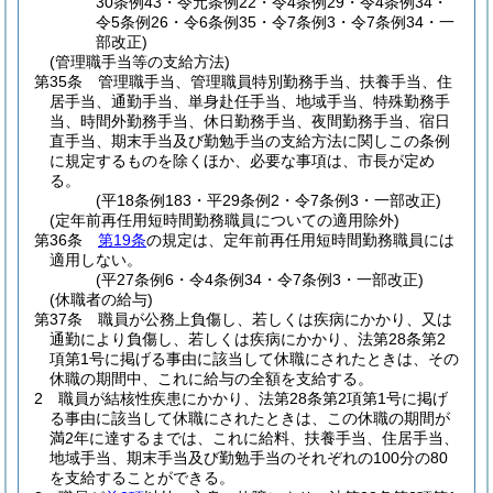
30条例43・令元条例22・令4条例29・令4条例34・
令5条例26・令6条例35・令7条例3・令7条例34・一
部改正)
(管理職手当等の支給方法)
第35条
管理職手当、管理職員特別勤務手当、扶養手当、住
居手当、通勤手当、単身赴任手当、地域手当、特殊勤務手
当、時間外勤務手当、休日勤務手当、夜間勤務手当、宿日
直手当、期末手当及び勤勉手当の支給方法に関しこの条例
に規定するものを除くほか、必要な事項は、市長が定め
る。
(平18条例183・平29条例2・令7条例3・一部改正)
(定年前再任用短時間勤務職員についての適用除外)
第36条
第19条
の規定は、定年前再任用短時間勤務職員には
適用しない。
(平27条例6・令4条例34・令7条例3・一部改正)
(休職者の給与)
第37条
職員が公務上負傷し、若しくは疾病にかかり、又は
通勤により負傷し、若しくは疾病にかかり、法第28条第2
項第1号に掲げる事由に該当して休職にされたときは、その
休職の期間中、これに給与の全額を支給する。
2
職員が結核性疾患にかかり、法第28条第2項第1号に掲げ
る事由に該当して休職にされたときは、この休職の期間が
満2年に達するまでは、これに給料、扶養手当、住居手当、
地域手当、期末手当及び勤勉手当のそれぞれの100分の80
を支給することができる。