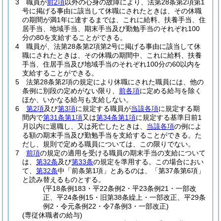
3
職員が
前2項
以外の心身の故障により、法第28条第2項第1
号に掲げる事由に該当して休職にされたときは、その休職
の期間が満1年に達するまでは、これに給料、扶養手当、住
居手当、地域手当、期末手当及び勤勉手当のそれぞれ100
分の80を支給することができる。
4
職員が、法第28条第2項第2号に掲げる事由に該当して休
職にされたときは、その休職の期間中、これに給料、扶養
手当、住居手当及び地域手当のそれぞれ100分の60以内を
支給することができる。
5
法第28条第2項の規定により休職にされた職員には、他の
条例に別段の定めがない限り、
前各項
に定める給与を除く
ほか、いかなる給与も支給しない。
6
第2項
及び
第3項
に規定する職員が
当該各項
に規定する期
間内で
第31条第1項
又は
第34条第1項
に規定する基準日前1
月以内に退職し、又は死亡したときは、
当該各項
の例によ
る額の期末手当及び勤勉手当を支給することができる。
た
だし、規則で定める職員については、この限りでない。
7
前項
の規定の適用を受ける職員の期末手当の支給について
は、
第32条
及び
第33条
の規定を準用する。
この場合におい
て、
第32条
中「前条第1項」とあるのは、「第37条第6項」
と読み替えるものとする。
(平18条例183・平22条例2・平23条例21・一部改
正、平24条例15・旧第38条繰上・一部改正、平29条
例2・令元条例22・令7条例3・一部改正)
(専従休職者の給与)