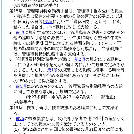
100分の25を超えてはならない。
(管理職員特別勤務手当)
第18条
管理職員特別勤務手当は、管理職手当を受ける職員
が臨時又は緊急の必要その他の公務の運営の必要により週
休日又は休日等
(
次項
において「週休日等」という。)
に勤
務をした場合は、その職員に対して支給する。
2
前項
に規定する場合のほか、管理職員が災害への対処その
他の臨時又は緊急の必要により午後10時から翌日の午前5
時までの間
(週休日等に含まれる時間を除く。)
であって正
規の勤務時間以外の時間に勤務をした場合は、当該職員に
は、管理職員特別勤務手当を支給する。
3
管理職員特別勤務手当の額は、
前2項
の規定による勤務1
回につき8,500円を超えない範囲内において規則で定める額
とする。
ただし、
第1項
の規定による勤務に従事する時間等
を考慮して規則で定める勤務にあっては、その額に100分
の150を乗じて得た額とする。
4
前3項
に定めるもののほか、管理職員特別勤務手当の支給
に関して必要な事項は、規則で定める。
(平27条例6・令3条例23・令7条例3・一部改正)
(扶養手当)
第19条
扶養手当は、扶養親族のある職員に対して支給す
る。
2
前項
の扶養親族とは、次に掲げる者で他に生計の途がなく
主としてその職員の扶養を受けているものをいう。
(1)
満22歳に達する日以後の最初の3月31日までの間にあ