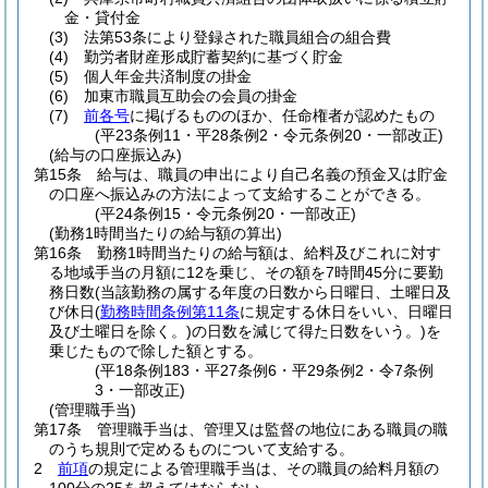
金・貸付金
(3)
法第53条により登録された職員組合の組合費
(4)
勤労者財産形成貯蓄契約に基づく貯金
(5)
個人年金共済制度の掛金
(6)
加東市職員互助会の会員の掛金
(7)
前各号
に掲げるもののほか、任命権者が認めたもの
(平23条例11・平28条例2・令元条例20・一部改正)
(給与の口座振込み)
第15条
給与は、職員の申出により自己名義の預金又は貯金
の口座へ振込みの方法によって支給することができる。
(平24条例15・令元条例20・一部改正)
(勤務1時間当たりの給与額の算出)
第16条
勤務1時間当たりの給与額は、給料及びこれに対す
る地域手当の月額に12を乗じ、その額を7時間45分に要勤
務日数
(当該勤務の属する年度の日数から日曜日、土曜日及
び休日
(
勤務時間条例第11条
に規定する休日をいい、日曜日
及び土曜日を除く。)
の日数を減じて得た日数をいう。)
を
乗じたもので除した額とする。
(平18条例183・平27条例6・平29条例2・令7条例
3・一部改正)
(管理職手当)
第17条
管理職手当は、管理又は監督の地位にある職員の職
のうち規則で定めるものについて支給する。
2
前項
の規定による管理職手当は、その職員の給料月額の