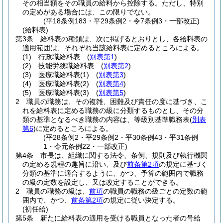
その相当額をその職員の給料から控除する。
ただし、特別
の定めがある場合には、この限りでない。
(平18条例183・平29条例2・令7条例3・一部改正)
(給料表)
第3条
給料表の種類は、次に掲げるとおりとし、各給料表の
適用範囲は、それぞれ当該給料表に定めるところによる。
(1)
行政職給料表
(
別表第1
)
(2)
技能労務職給料表
(
別表第2
)
(3)
医療職給料表
(1)
(
別表第3
)
(4)
医療職給料表
(2)
(
別表第4
)
(5)
医療職給料表
(3)
(
別表第5
)
2
職員の職務は、その複雑、困難及び責任の度に基づき、こ
れを給料表に定める職務の級に分類するものとし、その分
類の基準となるべき職務の内容は、等級別基準職務表
(
別表
第6
)
に定めるところによる。
(平28条例2・平29条例2・平30条例43・平31条例
1・令元条例22・一部改正)
第4条
市長は、組織に関する法令、条例、規則及び執行機関
の定める規程の趣旨に沿い、及び
前条第2項
の規定に基づく
分類の基準に適合するように、かつ、予算の範囲内で職務
の級の定数を設定し、又は改定することができる。
2
職員の職務の級は、
前項
の職員の職務の級ごとの定数の範
囲内で、かつ、
前条第2項
の規定に従い決定する。
(初任給)
第5条
新たに給料表の適用を受ける職員となった者の号給