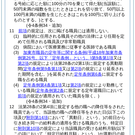
る号給に応じた額に100分の70を乗じて得た額
(当該額に、
50円未満の端数を生じたときはこれを切り捨て、50円以上
100円未満の端数を生じたときはこれを100円に切り上げる
ものとする。)
とする。
(令4条例34・追加)
11
前項
の規定は、次に掲げる職員には適用しない。
(1)
臨時的に任用される職員その他の法律により任期を定
めて任用される職員及び非常勤職員
(2)
病院において医療業務に従事する医師である職員
(3)
加東市職員の定年等に関する条例
(平成18年加東市条
例第26号。以下「定年条例」という。)
第9条第1項
又は
第2項
の規定により法第28条の2第1項に規定する異動期
間
(
定年条例第9条第1項
又は
第2項
の規定により延長され
た期間を含む。)
を延長された
定年条例第6条
に規定する
職を占める職員
(4)
定年条例第4条第1項
又は
第2項
の規定により勤務して
いる職員
(
定年条例第2条
に規定する定年退職日において
前項
の規定が適用されていた職員を除く。)
(令4条例34・追加)
12
法第28条の2第4項に規定する他の職への降任等をされた
職員であって、当該他の職への降任等をされた日
(以下この
項及び
附則第14項
において「異動日」という。)
の前日から
引き続き同一の給料表の適用を受ける職員のうち、特定日
に
附則第10項
の規定により当該職員の受ける給料月額
(以下
この項において「特定日給料月額」という。)
が異動日の前