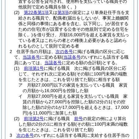
置する公舎を貸与され、使用料を支払っている職員その
他規則で定める職員を除く。)
(2)
第22条第1項
又は
第3項
の規定により単身赴任手当を支
給される職員で、配偶者
(届出をしないが、事実上婚姻関
係と同様の事情にある者を含む。以下同じ。)
が居住する
ための住宅
(市が設置する公舎その他規則で定める住宅を
除く。)
を借り受け、月額16,000円を超える家賃を支払っ
ている者又はこれらの者との権衡上必要があると認めら
れるものとして規則で定める者
2
住居手当の月額は、
次の各号
に掲げる職員の区分に応じ
て、
当該各号
に定める額
(
当該各号
のいずれにも該当する職
員にあっては、
当該各号
に定める額の合計額)
とする。
(1)
前項第1号
に掲げる職員 次に掲げる職員の区分に応
じて、それぞれ次に定める額
(その額に100円未満の端数
を生じたときは、これを切り捨てた額)
に相当する額
ア
月額27,000円以下の家賃を支払っている職員 家賃
の月額から16,000円を控除した額
イ
月額27,000円を超える家賃を支払っている職員 家
賃の月額から27,000円を控除した額の2分の1
(その控
除した額の2分の1が17,000円を超えるときは、17,000
円)
を11,000円に加算した額
(2)
前項第2号
に掲げる職員
前号
の規定の例により算出
した額の2分の1に相当する額
(その額に100円未満の端数
を生じたときは、これを切り捨てた額)
3
次の各号
のいずれにも該当する職員に支給する住居手当の