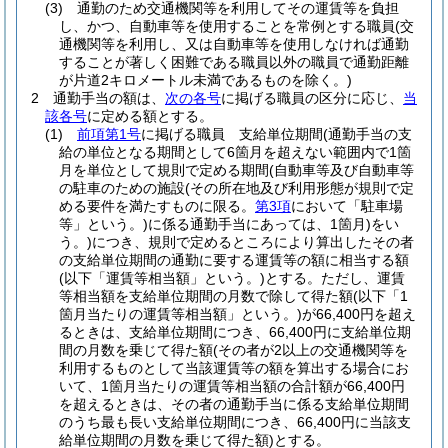
(3)
通勤のため交通機関等を利用してその運賃等を負担
し、かつ、自動車等を使用することを常例とする職員
(交
通機関等を利用し、又は自動車等を使用しなければ通勤
することが著しく困難である職員以外の職員で通勤距離
が片道2キロメートル未満であるものを除く。)
2
通勤手当の額は、
次の各号
に掲げる職員の区分に応じ、
当
該各号
に定める額とする。
(1)
前項第1号
に掲げる職員 支給単位期間
(通勤手当の支
給の単位となる期間として6箇月を超えない範囲内で1箇
月を単位として規則で定める期間
(自動車等及び自動車等
の駐車のための施設
(その所在地及び利用形態が規則で定
める要件を満たすものに限る。
第3項
において「駐車場
等」という。)
に係る通勤手当にあっては、1箇月)
をい
う。)
につき、規則で定めるところにより算出したその者
の支給単位期間の通勤に要する運賃等の額に相当する額
(以下「運賃等相当額」という。)
とする。
ただし、運賃
等相当額を支給単位期間の月数で除して得た額
(以下「1
箇月当たりの運賃等相当額」という。)
が66,400円を超え
るときは、支給単位期間につき、66,400円に支給単位期
間の月数を乗じて得た額
(その者が2以上の交通機関等を
利用するものとして当該運賃等の額を算出する場合にお
いて、1箇月当たりの運賃等相当額の合計額が66,400円
を超えるときは、その者の通勤手当に係る支給単位期間
のうち最も長い支給単位期間につき、66,400円に当該支
給単位期間の月数を乗じて得た額)
とする。