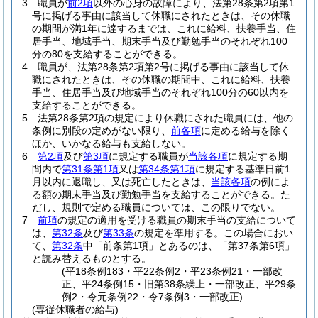
3
職員が
前2項
以外の心身の故障により、法第28条第2項第1
号に掲げる事由に該当して休職にされたときは、その休職
の期間が満1年に達するまでは、これに給料、扶養手当、住
居手当、地域手当、期末手当及び勤勉手当のそれぞれ100
分の80を支給することができる。
4
職員が、法第28条第2項第2号に掲げる事由に該当して休
職にされたときは、その休職の期間中、これに給料、扶養
手当、住居手当及び地域手当のそれぞれ100分の60以内を
支給することができる。
5
法第28条第2項の規定により休職にされた職員には、他の
条例に別段の定めがない限り、
前各項
に定める給与を除く
ほか、いかなる給与も支給しない。
6
第2項
及び
第3項
に規定する職員が
当該各項
に規定する期
間内で
第31条第1項
又は
第34条第1項
に規定する基準日前1
月以内に退職し、又は死亡したときは、
当該各項
の例によ
る額の期末手当及び勤勉手当を支給することができる。
た
だし、規則で定める職員については、この限りでない。
7
前項
の規定の適用を受ける職員の期末手当の支給について
は、
第32条
及び
第33条
の規定を準用する。
この場合におい
て、
第32条
中「前条第1項」とあるのは、「第37条第6項」
と読み替えるものとする。
(平18条例183・平22条例2・平23条例21・一部改
正、平24条例15・旧第38条繰上・一部改正、平29条
例2・令元条例22・令7条例3・一部改正)
(専従休職者の給与)