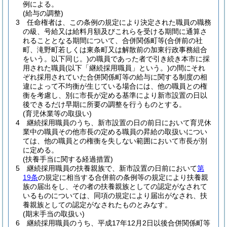
例による。
(給与の調整)
3
任命権者は、この条例の規定により決定された職員の職務
の級、号給又は給料月額及びこれらを受ける期間に通算さ
れることとなる期間について、合併関係町等
(合併前の社
町、滝野町若しくは東条町又は解散前の加東行政事務組合
をいう。以下同じ。)
の職員であった者で引き続き本市に採
用された職員
(以下「継続採用職員」という。)
の間にそれ
ぞれ採用されていた合併関係町等の給与に関する制度の相
違によって不均衡が生じている場合には、他の職員との権
衡を考慮し、別に市長が定める基準により新市設置の日以
後できるだけ早期に所要の調整を行うものとする。
(育児休業等の取扱い)
4
継続採用職員のうち、新市設置の日の前日において育児休
業中の職員その他市長の定める職員の昇給の取扱いについ
ては、他の職員との権衡を失しない範囲において市長が別
に定める。
(扶養手当に関する経過措置)
5
継続採用職員の扶養親族で、新市設置の日前において
第
19条
の規定に相当する合併前の条例等の規定により扶養親
族の届出をし、その者の扶養親族としての認定がなされて
いるものについては、同項の規定により届出がなされ、扶
養親族としての認定がなされたものとみなす。
(期末手当の取扱い)
6
継続採用職員のうち、平成17年12月2日以後合併関係町等