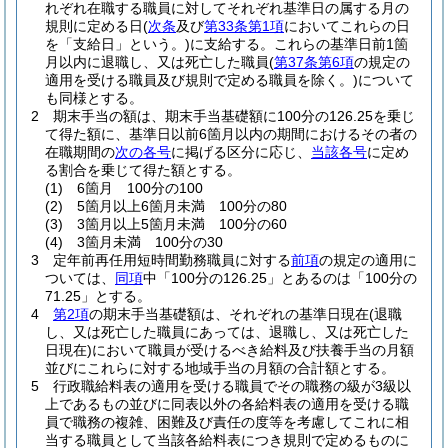
れぞれ在職する職員に対してそれぞれ基準日の属する月の
規則に定める日
(
次条
及び
第33条第1項
においてこれらの日
を「支給日」という。)
に支給する。
これらの基準日前1箇
月以内に退職し、又は死亡した職員
(
第37条第6項
の規定の
適用を受ける職員及び規則で定める職員を除く。)
について
も同様とする。
2
期末手当の額は、期末手当基礎額に100分の126.25を乗じ
て得た額に、基準日以前6箇月以内の期間におけるその者の
在職期間の
次の各号
に掲げる区分に応じ、
当該各号
に定め
る割合を乗じて得た額とする。
(1)
6箇月 100分の100
(2)
5箇月以上6箇月未満 100分の80
(3)
3箇月以上5箇月未満 100分の60
(4)
3箇月未満 100分の30
3
定年前再任用短時間勤務職員に対する
前項
の規定の適用に
ついては、
同項
中「100分の126.25」とあるのは「100分の
71.25」とする。
4
第2項
の期末手当基礎額は、それぞれの基準日現在
(退職
し、又は死亡した職員にあっては、退職し、又は死亡した
日現在)
において職員が受けるべき給料及び扶養手当の月額
並びにこれらに対する地域手当の月額の合計額とする。
5
行政職給料表の適用を受ける職員でその職務の級が3級以
上であるもの並びに同表以外の各給料表の適用を受ける職
員で職務の複雑、困難及び責任の度等を考慮してこれに相
当する職員として当該各給料表につき規則で定めるものに