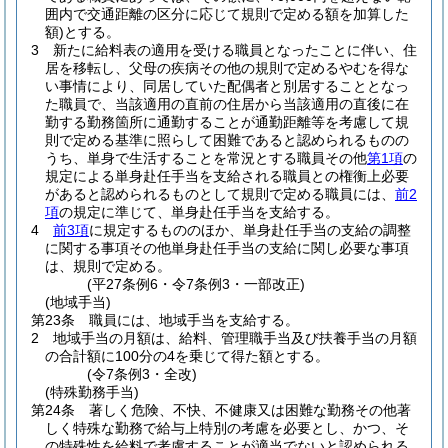
囲内で交通距離の区分に応じて規則で定める額を加算した
額)
とする。
3
新たに給料表の適用を受ける職員となったことに伴い、住
居を移転し、父母の疾病その他の規則で定めるやむを得な
い事情により、同居していた配偶者と別居することとなっ
た職員で、当該適用の直前の住居から当該適用の直後に在
勤する勤務箇所に通勤することが通勤距離等を考慮して規
則で定める基準に照らして困難であると認められるものの
うち、単身で生活することを常況とする職員その他
第1項
の
規定による単身赴任手当を支給される職員との権衡上必要
があると認められるものとして規則で定める職員には、
前2
項
の規定に準じて、単身赴任手当を支給する。
4
前3項
に規定するもののほか、単身赴任手当の支給の調整
に関する事項その他単身赴任手当の支給に関し必要な事項
は、規則で定める。
(平27条例6・令7条例3・一部改正)
(地域手当)
第23条
職員には、地域手当を支給する。
2
地域手当の月額は、給料、管理職手当及び扶養手当の月額
の合計額に100分の4を乗じて得た額とする。
(令7条例3・全改)
(特殊勤務手当)
第24条
著しく危険、不快、不健康又は困難な勤務その他著
しく特殊な勤務で給与上特別の考慮を必要とし、かつ、そ
の特殊性を給料で考慮することが適当でないと認められる