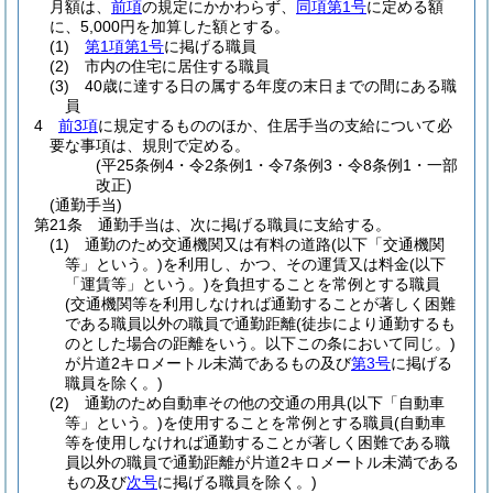
月額は、
前項
の規定にかかわらず、
同項第1号
に定める額
に、5,000円を加算した額とする。
(1)
第1項第1号
に掲げる職員
(2)
市内の住宅に居住する職員
(3)
40歳に達する日の属する年度の末日までの間にある職
員
4
前3項
に規定するもののほか、住居手当の支給について必
要な事項は、規則で定める。
(平25条例4・令2条例1・令7条例3・令8条例1・一部
改正)
(通勤手当)
第21条
通勤手当は、次に掲げる職員に支給する。
(1)
通勤のため交通機関又は有料の道路
(以下「交通機関
等」という。)
を利用し、かつ、その運賃又は料金
(以下
「運賃等」という。)
を負担することを常例とする職員
(交通機関等を利用しなければ通勤することが著しく困難
である職員以外の職員で通勤距離
(徒歩により通勤するも
のとした場合の距離をいう。以下この条において同じ。)
が片道2キロメートル未満であるもの及び
第3号
に掲げる
職員を除く。)
(2)
通勤のため自動車その他の交通の用具
(以下「自動車
等」という。)
を使用することを常例とする職員
(自動車
等を使用しなければ通勤することが著しく困難である職
員以外の職員で通勤距離が片道2キロメートル未満である
もの及び
次号
に掲げる職員を除く。)