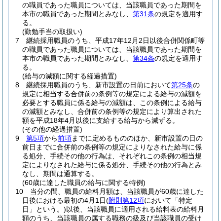
の職員であった職員については、当該職員であった期間を
本市の職員であった期間とみなし、
第31条
の規定を適用す
る。
(勤勉手当の取扱い)
7
継続採用職員のうち、平成17年12月2日以後合併関係町等
の職員であった職員については、当該職員であった期間を
本市の職員であった期間とみなし、
第34条
の規定を適用す
る。
(給与の減額に関する経過措置)
8
継続採用職員のうち、新市設置の日前において
第25条
の
規定に相当する合併前の条例等の規定による給与の減額を
必要とする職員に係る給与の減額は、この条例による給与
の減額とみなし、合併前の条例等の規定により算出された
額を平成18年4月以後に支給する給与から減ずる。
(その他の経過措置)
9
第5項
から
前項
までに定めるもののほか、新市設置の日の
前日までに合併前の条例等の規定によりなされた給与に係
る処分、手続その他の行為は、それぞれこの条例の相当規
定によりなされた給与に係る処分、手続その他の行為とみ
なし、期間は通算する。
(60歳に達した職員の給与に関する特例)
10
当分の間、職員の給料月額は、当該職員が60歳に達した
日後における最初の4月1日
(
附則第12項
において「特定
日」という。)
以後、当該職員に適用される給料表の給料月
額のうち、当該職員の属する職務の級及び当該職員の受け