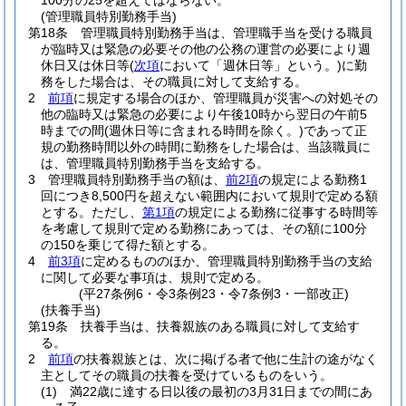
100分の25を超えてはならない。
(管理職員特別勤務手当)
第18条
管理職員特別勤務手当は、管理職手当を受ける職員
が臨時又は緊急の必要その他の公務の運営の必要により週
休日又は休日等
(
次項
において「週休日等」という。)
に勤
務をした場合は、その職員に対して支給する。
2
前項
に規定する場合のほか、管理職員が災害への対処その
他の臨時又は緊急の必要により午後10時から翌日の午前5
時までの間
(週休日等に含まれる時間を除く。)
であって正
規の勤務時間以外の時間に勤務をした場合は、当該職員に
は、管理職員特別勤務手当を支給する。
3
管理職員特別勤務手当の額は、
前2項
の規定による勤務1
回につき8,500円を超えない範囲内において規則で定める額
とする。
ただし、
第1項
の規定による勤務に従事する時間等
を考慮して規則で定める勤務にあっては、その額に100分
の150を乗じて得た額とする。
4
前3項
に定めるもののほか、管理職員特別勤務手当の支給
に関して必要な事項は、規則で定める。
(平27条例6・令3条例23・令7条例3・一部改正)
(扶養手当)
第19条
扶養手当は、扶養親族のある職員に対して支給す
る。
2
前項
の扶養親族とは、次に掲げる者で他に生計の途がなく
主としてその職員の扶養を受けているものをいう。
(1)
満22歳に達する日以後の最初の3月31日までの間にあ