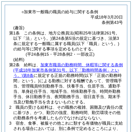
○加東市一般職の職員の給与に関する条例
平成18年3月20日
条例第43号
(趣旨)
第1条
この条例は、地方公務員法
(昭和25年法律第261号。
以下「法」という。)
第24条第5項の規定に基づき、法第3
条に規定する一般職に属する職員
(以下「職員」という。)
の給与等に関する事項を定めるものとする。
(平24条例15・平28条例2・一部改正)
(給料)
第2条
給料は、
加東市職員の勤務時間、休暇等に関する条例
(平成18年加東市条例第31号。以下「勤務時間条例」とい
う。)
第8条
に規定する正規の勤務時間
(以下「正規の勤務時
間」という。)
による勤務に対する報酬であって、管理職手
当、管理職員特別勤務手当、扶養手当、住居手当、通勤手
当、単身赴任手当、地域手当、特殊勤務手当、時間外勤務
手当、休日勤務手当、夜間勤務手当、宿日直手当、期末手
当及び勤勉手当を含まないものとする。
2
職員の受ける給料は、その職務の複雑、困難及び責任の度
に基づき、かつ、勤労の強度、勤務時間、勤労環境その他
の勤務条件を考慮したものでなければならない。
3
宿舎、食事、被服その他これに類する有価物が職員に支給
される場合においては、別に条例で定めるところにより、