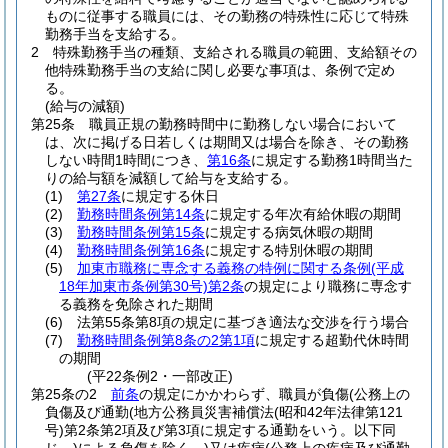
ものに従事する職員には、その勤務の特殊性に応じて特殊
勤務手当を支給する。
2
特殊勤務手当の種類、支給される職員の範囲、支給額その
他特殊勤務手当の支給に関し必要な事項は、条例で定め
る。
(給与の減額)
第25条
職員正規の勤務時間中に勤務しない場合において
は、次に掲げる日若しくは期間又は場合を除き、その勤務
しない時間1時間につき、
第16条
に規定する勤務1時間当た
りの給与額を減額して給与を支給する。
(1)
第27条
に規定する休日
(2)
勤務時間条例第14条
に規定する年次有給休暇の期間
(3)
勤務時間条例第15条
に規定する病気休暇の期間
(4)
勤務時間条例第16条
に規定する特別休暇の期間
(5)
加東市職務に専念する義務の特例に関する条例
(平成
18年加東市条例第30号)
第2条
の規定により職務に専念す
る義務を免除された期間
(6)
法第55条第8項の規定に基づき適法な交渉を行う場合
(7)
勤務時間条例第8条の2第1項
に規定する超勤代休時間
の期間
(平22条例2・一部改正)
第25条の2
前条
の規定にかかわらず、職員が負傷
(公務上の
負傷及び通勤
(地方公務員災害補償法
(昭和42年法律第121
号)
第2条第2項及び第3項に規定する通勤をいう。以下同