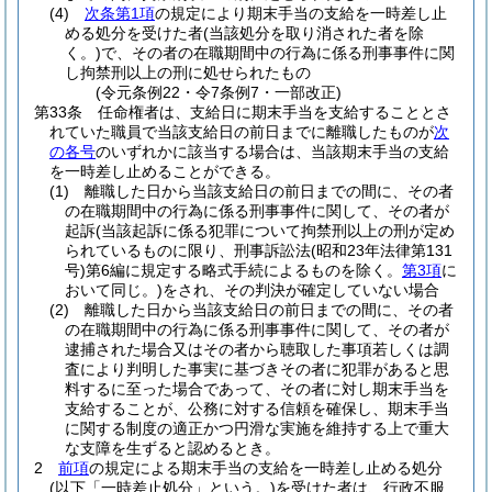
(4)
次条第1項
の規定により期末手当の支給を一時差し止
める処分を受けた者
(当該処分を取り消された者を除
く。)
で、その者の在職期間中の行為に係る刑事事件に関
し拘禁刑以上の刑に処せられたもの
(令元条例22・令7条例7・一部改正)
第33条
任命権者は、支給日に期末手当を支給することとさ
れていた職員で当該支給日の前日までに離職したものが
次
の各号
のいずれかに該当する場合は、当該期末手当の支給
を一時差し止めることができる。
(1)
離職した日から当該支給日の前日までの間に、その者
の在職期間中の行為に係る刑事事件に関して、その者が
起訴
(当該起訴に係る犯罪について拘禁刑以上の刑が定め
られているものに限り、刑事訴訟法
(昭和23年法律第131
号)
第6編に規定する略式手続によるものを除く。
第3項
に
おいて同じ。)
をされ、その判決が確定していない場合
(2)
離職した日から当該支給日の前日までの間に、その者
の在職期間中の行為に係る刑事事件に関して、その者が
逮捕された場合又はその者から聴取した事項若しくは調
査により判明した事実に基づきその者に犯罪があると思
料するに至った場合であって、その者に対し期末手当を
支給することが、公務に対する信頼を確保し、期末手当
に関する制度の適正かつ円滑な実施を維持する上で重大
な支障を生ずると認めるとき。
2
前項
の規定による期末手当の支給を一時差し止める処分
(以下「一時差止処分」という。)
を受けた者は、行政不服