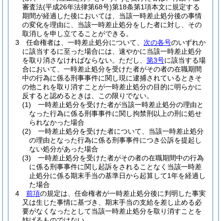
審査法
(平成26年法律第68号)
第18条第1項本文に規定する
期間が経過した後においては、当該一時差止処分後の事情
の変化を理由に、当該一時差止処分をした者に対し、その
取消しを申し立てることができる。
3
任命権者は、一時差止処分について、
次の各号
のいずれか
に該当するに至った場合には、速やかに当該一時差止処分
を取り消さなければならない。
ただし、
第3号
に該当する場
合において、一時差止処分を受けた者がその者の在職期間
中の行為に係る刑事事件に関し現に逮捕されているときそ
の他これを取り消すことが一時差止処分の目的に明らかに
反すると認めるときは、この限りでない。
(1)
一時差止処分を受けた者が当該一時差止処分の理由と
なった行為に係る刑事事件に関し拘禁刑以上の刑に処せ
られなかった場合
(2)
一時差止処分を受けた者について、当該一時差止処分
の理由となった行為に係る刑事事件につき公訴を提起し
ない処分があった場合
(3)
一時差止処分を受けた者がその者の在職期間中の行為
に係る刑事事件に関し起訴をされることなく当該一時差
止処分に係る期末手当の基準日から起算して1年を経過し
た場合
4
前項
の規定は、任命権者が一時差止処分後に判明した事実
又は生じた事情に基づき、期末手当の支給を差し止める必
要がなくなったとして当該一時差止処分を取り消すことを
妨げるものではない。