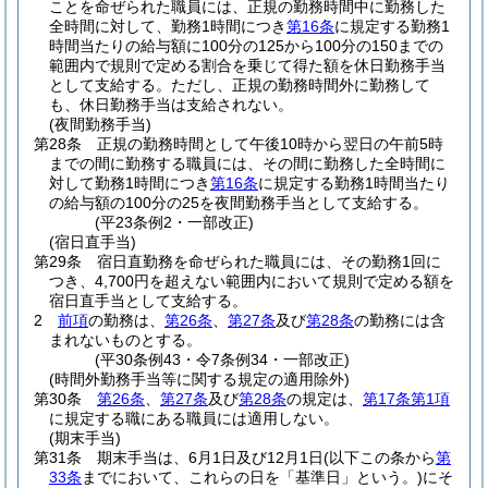
ことを命ぜられた職員には、正規の勤務時間中に勤務した
全時間に対して、勤務1時間につき
第16条
に規定する勤務1
時間当たりの給与額に100分の125から100分の150までの
範囲内で規則で定める割合を乗じて得た額を休日勤務手当
として支給する。
ただし、正規の勤務時間外に勤務して
も、休日勤務手当は支給されない。
(夜間勤務手当)
第28条
正規の勤務時間として午後10時から翌日の午前5時
までの間に勤務する職員には、その間に勤務した全時間に
対して勤務1時間につき
第16条
に規定する勤務1時間当たり
の給与額の100分の25を夜間勤務手当として支給する。
(平23条例2・一部改正)
(宿日直手当)
第29条
宿日直勤務を命ぜられた職員には、その勤務1回に
つき、4,700円を超えない範囲内において規則で定める額を
宿日直手当として支給する。
2
前項
の勤務は、
第26条
、
第27条
及び
第28条
の勤務には含
まれないものとする。
(平30条例43・令7条例34・一部改正)
(時間外勤務手当等に関する規定の適用除外)
第30条
第26条
、
第27条
及び
第28条
の規定は、
第17条第1項
に規定する職にある職員には適用しない。
(期末手当)
第31条
期末手当は、6月1日及び12月1日
(以下この条から
第
33条
までにおいて、これらの日を「基準日」という。)
にそ