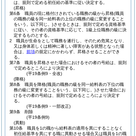
は、規則で定める初任給の基準に従い決定する。
(昇格)
第6条
職員の現に格付けされている職務の級から昇格
(職員
の職務の級を同一給料表の上位の職務の級に変更すること
をいう。以下同じ。)
させるときは、規則で定める資格基準
に従い、その者の資格基準に応じて、1級上位職務の級に決
定するものとする。
2
職員が生命をとして職務を遂行し、そのため危篤となり、
又は身体若しくは精神に著しい障害がある状態となった場
合は、
前項
の規定にかかわらず、昇格させることができ
る。
第7条
職員を昇格させた場合におけるその者の号給は、規則
で定めるところにより決定する。
(平19条例9・全改)
(降格)
第8条
職員を降格
(職員の職務の級を同一給料表の下位の職
務の級に変更することをいう。以下同じ。)
させた場合にお
けるその者の号給は、規則で定めるところにより決定す
る。
(平19条例9・一部改正)
第9条
削除
(平19条例9)
(異動)
第10条
職員を1の職から給料表の適用を異にすることなく
初任給基準を異にする職に異動させる場合又は職員を1の職