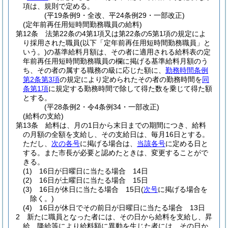
項は、規則で定める。
(平19条例9・全改、平24条例29・一部改正)
(定年前再任用短時間勤務職員の給料)
第12条
法第22条の4第1項又は第22条の5第1項の規定によ
り採用された職員
(以下「定年前再任用短時間勤務職員」と
いう。)
の基準給料月額は、その者に適用される給料表の定
年前再任用短時間勤務職員の欄に掲げる基準給料月額のう
ち、その者の属する職務の級に応じた額に、
勤務時間条例
第2条第3項
の規定により定められたその者の勤務時間を
同
条第1項
に規定する勤務時間で除して得た数を乗じて得た額
とする。
(平28条例2・令4条例34・一部改正)
(給料の支給)
第13条
給料は、月の1日から末日までの期間につき、給料
の月額の全額を支給し、その支給日は、毎月16日とする。
ただし、
次の各号
に掲げる場合は、
当該各号
に定める日と
する。
また市長が必要と認めたときは、変更することがで
きる。
(1)
16日が日曜日に当たる場合 14日
(2)
16日が土曜日に当たる場合 15日
(3)
16日が休日に当たる場合 15日
(
次号
に掲げる場合を
除く。)
(4)
16日が休日でその前日が日曜日に当たる場合 13日
2
新たに職員となった者には、その日から給料を支給し、昇
給、降給等により給料額に異動を生じた者には、その日か