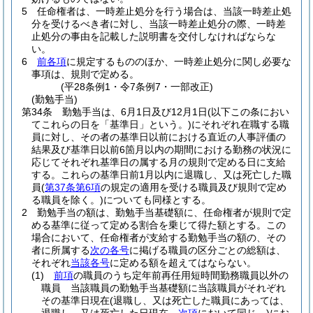
5
任命権者は、一時差止処分を行う場合は、当該一時差止処
分を受けるべき者に対し、当該一時差止処分の際、一時差
止処分の事由を記載した説明書を交付しなければならな
い。
6
前各項
に規定するもののほか、一時差止処分に関し必要な
事項は、規則で定める。
(平28条例1・令7条例7・一部改正)
(勤勉手当)
第34条
勤勉手当は、6月1日及び12月1日
(以下この条におい
てこれらの日を「基準日」という。)
にそれぞれ在職する職
員に対し、その者の基準日以前における直近の人事評価の
結果及び基準日以前6箇月以内の期間における勤務の状況に
応じてそれぞれ基準日の属する月の規則で定める日に支給
する。
これらの基準日前1月以内に退職し、又は死亡した職
員
(
第37条第6項
の規定の適用を受ける職員及び規則で定め
る職員を除く。)
についても同様とする。
2
勤勉手当の額は、勤勉手当基礎額に、任命権者が規則で定
める基準に従って定める割合を乗じて得た額とする。
この
場合において、任命権者が支給する勤勉手当の額の、その
者に所属する
次の各号
に掲げる職員の区分ごとの総額は、
それぞれ
当該各号
に定める額を超えてはならない。
(1)
前項
の職員のうち定年前再任用短時間勤務職員以外の
職員 当該職員の勤勉手当基礎額に当該職員がそれぞれ
その基準日現在
(退職し、又は死亡した職員にあっては、