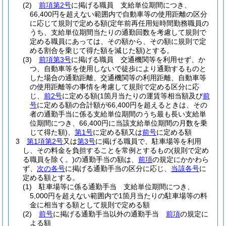
(2)
前項第2号
に掲げる職員 支給単位期間につき、
66,400円を超えない範囲内で自動車等の使用距離の区分
に応じて規則で定める額
(定年前再任用短時間勤務職員の
うち、支給単位期間当たりの通勤回数を考慮して規則で
定める職員にあっては、その額から、その額に規則で定
める割合を乗じて得た額を減じた額)
とする。
(3)
前項第3号
に掲げる職員 交通機関等を利用せず、か
つ、自動車等を使用しないで徒歩により通勤するものと
した場合の通勤距離、交通機関等の利用距離、自動車等
の使用距離等の事情を考慮して規則で定める区分に応
じ、
前2号
に定める額
(1箇月当たりの運賃等相当額及び
前
号
に定める額の合計額が66,400円を超えるときは、その
者の通勤手当に係る支給単位期間のうち最も長い支給単
位期間につき、66,400円に当該支給単位期間の月数を乗
じて得た額)
、
第1号
に定める額又は
前号
に定める額
3
第1項第2号
又は
第3号
に掲げる職員で、駐車場等を利用
し、その料金を負担することを常例とするもの
(規則で定め
る職員を除く。)
の通勤手当の額は、
前項
の規定にかかわら
ず、
次の各号
に掲げる通勤手当の区分に応じ、
当該各号
に
定める額とする。
(1)
駐車場等に係る通勤手当 支給単位期間につき、
5,000円を超えない範囲内で1箇月当たりの駐車場等の料
金に相当する額として規則で定める額
(2)
前号
に掲げる通勤手当以外の通勤手当
前項
の規定に
よる額