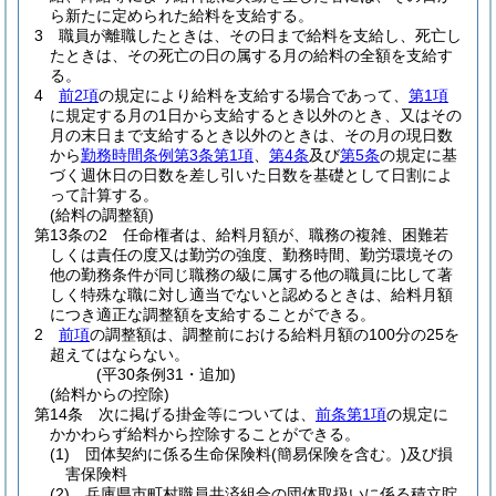
ら新たに定められた給料を支給する。
3
職員が離職したときは、その日まで給料を支給し、死亡し
たときは、その死亡の日の属する月の給料の全額を支給す
る。
4
前2項
の規定により給料を支給する場合であって、
第1項
に規定する月の1日から支給するとき以外のとき、又はその
月の末日まで支給するとき以外のときは、その月の現日数
から
勤務時間条例第3条第1項
、
第4条
及び
第5条
の規定に基
づく週休日の日数を差し引いた日数を基礎として日割によ
って計算する。
(給料の調整額)
第13条の2
任命権者は、給料月額が、職務の複雑、困難若
しくは責任の度又は勤労の強度、勤務時間、勤労環境その
他の勤務条件が同じ職務の級に属する他の職員に比して著
しく特殊な職に対し適当でないと認めるときは、給料月額
につき適正な調整額を支給することができる。
2
前項
の調整額は、調整前における給料月額の100分の25を
超えてはならない。
(平30条例31・追加)
(給料からの控除)
第14条
次に掲げる掛金等については、
前条第1項
の規定に
かかわらず給料から控除することができる。
(1)
団体契約に係る生命保険料
(簡易保険を含む。)
及び損
害保険料
(2)
兵庫県市町村職員共済組合の団体取扱いに係る積立貯