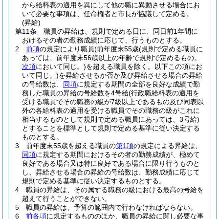
から給料表の適用を異にして他の職に異動させる場合にお
いて必要な事項は、任命権者と市長が協議して定める。
(昇給)
第11条
職員の昇給は、規則で定める日に、同日前1年間に
おけるその者の勤務成績に応じて、行うものとする。
2
前項
の規定により職員
(前年度末55歳
(規則で定める職員に
あっては、前年度末56歳以上の年齢で規則で定めるもの。
次項
において同じ。)
を超える職員を除く。以下この項にお
いて同じ。)
を昇給させるか否か及び昇給させる場合の昇給
の号給数は、
同項
に規定する期間の全部を良好な成績で勤
務した職員の昇給の号給数を4号給
(行政職給料表の適用を
受ける職員でその職務の級が7級以上であるもの及び同表以
外の各給料表の適用を受ける職員でその職務の級がこれに
相当するものとして規則で定める職員にあっては、3号給)
とすることを標準として規則で定める基準に従い決定する
ものとする。
3
前年度末55歳を超える職員の
第1項
の規定による昇給は、
同項
に規定する期間におけるその者の勤務成績が、極めて
良好である場合又は特に良好である場合に限り行うものと
し、昇給させる場合の昇給の号給数は、勤務成績に応じて
規則で定める基準に従い決定するものとする。
4
職員の昇給は、その属する職務の級における最高の号給を
超えて行うことができない。
5
職員の昇給は、予算の範囲内で行わなければならない。
6
前各項
に規定するもののほか、職員の昇給に関し必要な事