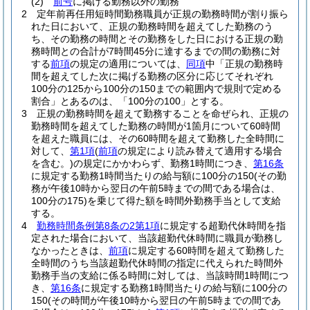
(2)
前号
に掲げる勤務以外の勤務
2
定年前再任用短時間勤務職員が正規の勤務時間が割り振ら
れた日において、正規の勤務時間を超えてした勤務のう
ち、その勤務の時間とその勤務をした日における正規の勤
務時間との合計が7時間45分に達するまでの間の勤務に対
する
前項
の規定の適用については、
同項
中「正規の勤務時
間を超えてした次に掲げる勤務の区分に応じてそれぞれ
100分の125から100分の150までの範囲内で規則で定める
割合」とあるのは、「100分の100」とする。
3
正規の勤務時間を超えて勤務することを命ぜられ、正規の
勤務時間を超えてした勤務の時間が1箇月について60時間
を超えた職員には、その60時間を超えて勤務した全時間に
対して、
第1項
(
前項
の規定により読み替えて適用する場合
を含む。)
の規定にかかわらず、勤務1時間につき、
第16条
に規定する勤務1時間当たりの給与額に100分の150
(その勤
務が午後10時から翌日の午前5時までの間である場合は、
100分の175)
を乗じて得た額を時間外勤務手当として支給
する。
4
勤務時間条例第8条の2第1項
に規定する超勤代休時間を指
定された場合において、当該超勤代休時間に職員が勤務し
なかったときは、
前項
に規定する60時間を超えて勤務した
全時間のうち当該超勤代休時間の指定に代えられた時間外
勤務手当の支給に係る時間に対しては、当該時間1時間につ
き、
第16条
に規定する勤務1時間当たりの給与額に100分の
150
(その時間が午後10時から翌日の午前5時までの間であ