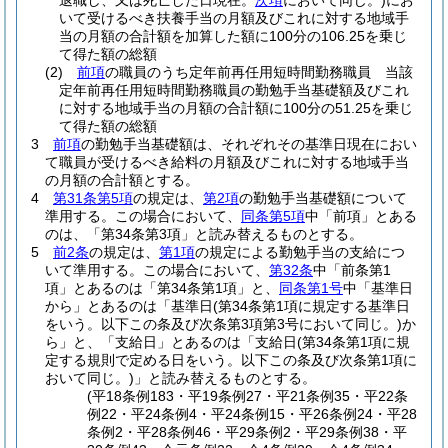
退職し、又は死亡した日現在。
次項
において同じ。)
にお
いて受けるべき扶養手当の月額及びこれに対する地域手
当の月額の合計額を加算した額に100分の106.25を乗じ
て得た額の総額
(2)
前項
の職員のうち定年前再任用短時間勤務職員 当該
定年前再任用短時間勤務職員の勤勉手当基礎額及びこれ
に対する地域手当の月額の合計額に100分の51.25を乗じ
て得た額の総額
3
前項
の勤勉手当基礎額は、それぞれその基準日現在におい
て職員が受けるべき給料の月額及びこれに対する地域手当
の月額の合計額とする。
4
第31条第5項
の規定は、
第2項
の勤勉手当基礎額について
準用する。
この場合において、
同条第5項
中「前項」とある
のは、「第34条第3項」と読み替えるものとする。
5
前2条
の規定は、
第1項
の規定による勤勉手当の支給につ
いて準用する。
この場合において、
第32条
中「前条第1
項」とあるのは「第34条第1項」と、
同条第1号
中「基準日
から」とあるのは「基準日
(第34条第1項に規定する基準日
をいう。以下この条及び次条第3項第3号において同じ。)
か
ら」と、「支給日」とあるのは「支給日
(第34条第1項に規
定する規則で定める日をいう。以下この条及び次条第1項に
おいて同じ。)
」と読み替えるものとする。
(平18条例183・平19条例27・平21条例35・平22条
例22・平24条例4・平24条例15・平26条例24・平28
条例2・平28条例46・平29条例2・平29条例38・平