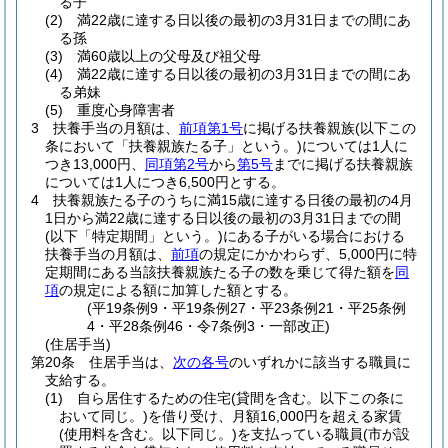
る子
(2)
満22歳に達する日以後の最初の3月31日までの間にあ
る孫
(3)
満60歳以上の父母及び祖父母
(4)
満22歳に達する日以後の最初の3月31日までの間にあ
る弟妹
(5)
重度心身障害者
3
扶養手当の月額は、
前項第1号
に掲げる扶養親族
(以下この
条において「扶養親族たる子」という。)
については1人に
つき13,000円、
同項第2号
から
第5号
までに掲げる扶養親族
については1人につき6,500円とする。
4
扶養親族たる子のうちに満15歳に達する日後の最初の4月
1日から満22歳に達する日以後の最初の3月31日までの間
(以下「特定期間」という。)
にある子がいる場合における
扶養手当の月額は、
前項
の規定にかかわらず、5,000円に特
定期間にある当該扶養親族たる子の数を乗じて得た額を
同
項
の規定による額に加算した額とする。
(平19条例9・平19条例27・平23条例21・平25条例
4・平28条例46・令7条例3・一部改正)
(住居手当)
第20条
住居手当は、
次の各号
のいずれかに該当する職員に
支給する。
(1)
自ら居住するための住宅
(貸間を含む。以下この条に
おいて同じ。)
を借り受け、月額16,000円を超える家賃
(使用料を含む。以下同じ。)
を支払っている職員
(市が設