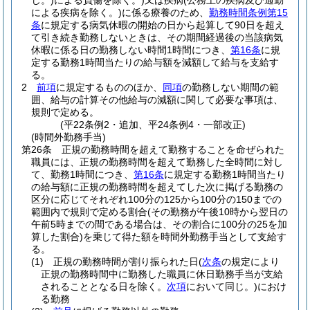
じ。)
による負傷を除く。)
又は疾病
(公務上の疾病及び通勤
による疾病を除く。)
に係る療養のため、
勤務時間条例第15
条
に規定する病気休暇の開始の日から起算して90日を超え
て引き続き勤務しないときは、その期間経過後の当該病気
休暇に係る日の勤務しない時間1時間につき、
第16条
に規
定する勤務1時間当たりの給与額を減額して給与を支給す
る。
2
前項
に規定するもののほか、
同項
の勤務しない期間の範
囲、給与の計算その他給与の減額に関して必要な事項は、
規則で定める。
(平22条例2・追加、平24条例4・一部改正)
(時間外勤務手当)
第26条
正規の勤務時間を超えて勤務することを命ぜられた
職員には、正規の勤務時間を超えて勤務した全時間に対し
て、勤務1時間につき、
第16条
に規定する勤務1時間当たり
の給与額に正規の勤務時間を超えてした次に掲げる勤務の
区分に応じてそれぞれ100分の125から100分の150までの
範囲内で規則で定める割合
(その勤務が午後10時から翌日の
午前5時までの間である場合は、その割合に100分の25を加
算した割合)
を乗じて得た額を時間外勤務手当として支給す
る。
(1)
正規の勤務時間が割り振られた日
(
次条
の規定により
正規の勤務時間中に勤務した職員に休日勤務手当が支給
されることとなる日を除く。
次項
において同じ。)
におけ
る勤務