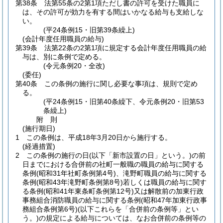
第38条
法第55条の2第1項ただし書の許可を受けた職員に
は、その許可が効力を有する間はいかなる給与も支給しな
い。
(平24条例15・旧第39条繰上)
(会計年度任用職員の給与)
第39条
法第22条の2第1項に規定する会計年度任用職員の給
与は、別に条例で定める。
(令元条例20・全改)
(委任)
第40条
この条例の施行に関し必要な事項は、規則で定め
る。
(平24条例15・旧第40条繰下、令元条例20・旧第53
条繰上)
附
則
(施行期日)
1
この条例は、平成18年3月20日から施行する。
(経過措置)
2
この条例の施行の日
(以下「新市設置の日」という。)
の前
日までにおける合併前の社町一般職の職員の給与に関する
条例
(昭和31年社町条例第4号)
、滝野町職員の給与に関する
条例
(昭和43年滝野町条例第8号)
若しくは職員の給与に関す
る条例
(昭和41年東条町条例第12号)
又は解散前の加東行政
事務組合消防職員の給与に関する条例
(昭和47年加東行政事
務組合条例第6号)
(以下これらを「合併前の条例等」とい
う。)
の規定による給与については、なお合併前の条例等の