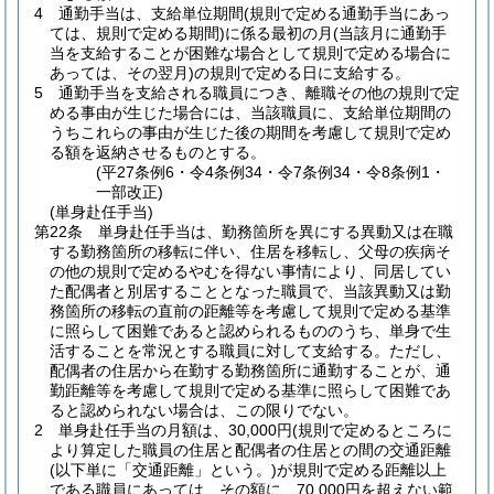
4
通勤手当は、支給単位期間
(規則で定める通勤手当にあっ
ては、規則で定める期間)
に係る最初の月
(当該月に通勤手
当を支給することが困難な場合として規則で定める場合に
あっては、その翌月)
の規則で定める日に支給する。
5
通勤手当を支給される職員につき、離職その他の規則で定
める事由が生じた場合には、当該職員に、支給単位期間の
うちこれらの事由が生じた後の期間を考慮して規則で定め
る額を返納させるものとする。
(平27条例6・令4条例34・令7条例34・令8条例1・
一部改正)
(単身赴任手当)
第22条
単身赴任手当は、勤務箇所を異にする異動又は在職
する勤務箇所の移転に伴い、住居を移転し、父母の疾病そ
の他の規則で定めるやむを得ない事情により、同居してい
た配偶者と別居することとなった職員で、当該異動又は勤
務箇所の移転の直前の距離等を考慮して規則で定める基準
に照らして困難であると認められるもののうち、単身で生
活することを常況とする職員に対して支給する。
ただし、
配偶者の住居から在勤する勤務箇所に通勤することが、通
勤距離等を考慮して規則で定める基準に照らして困難であ
ると認められない場合は、この限りでない。
2
単身赴任手当の月額は、30,000円
(規則で定めるところに
より算定した職員の住居と配偶者の住居との間の交通距離
(以下単に「交通距離」という。)
が規則で定める距離以上
である職員にあっては、その額に、70,000円を超えない範