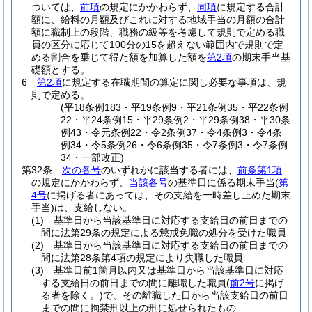
ついては、
前項
の規定にかかわらず、
同項
に規定する合計
額に、給料の月額及びこれに対する地域手当の月額の合計
額に職制上の段階、職務の級等を考慮して規則で定める職
員の区分に応じて100分の15を超えない範囲内で規則で定
める割合を乗じて得た額を加算した額を
第2項
の期末手当基
礎額とする。
6
第2項
に規定する在職期間の算定に関し必要な事項は、規
則で定める。
(平18条例183・平19条例9・平21条例35・平22条例
22・平24条例15・平29条例2・平29条例38・平30条
例43・令元条例22・令2条例37・令4条例3・令4条
例34・令5条例26・令6条例35・令7条例3・令7条例
34・一部改正)
第32条
次の各号
のいずれかに該当する者には、
前条第1項
の規定にかかわらず、
当該各号
の基準日に係る期末手当
(
第
4号
に掲げる者にあっては、その支給を一時差し止めた期末
手当)
は、支給しない。
(1)
基準日から当該基準日に対応する支給日の前日までの
間に法第29条の規定による懲戒免職の処分を受けた職員
(2)
基準日から当該基準日に対応する支給日の前日までの
間に法第28条第4項の規定により失職した職員
(3)
基準日前1箇月以内又は基準日から当該基準日に対応
する支給日の前日までの間に離職した職員
(
前2号
に掲げ
る者を除く。)
で、その離職した日から当該支給日の前日
までの間に拘禁刑以上の刑に処せられたもの