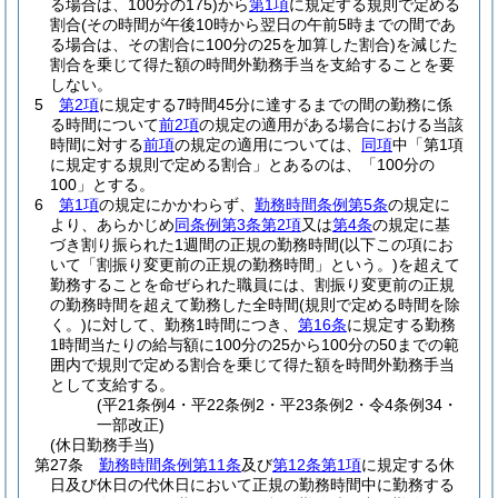
る場合は、100分の175)
から
第1項
に規定する規則で定める
割合
(その時間が午後10時から翌日の午前5時までの間であ
る場合は、その割合に100分の25を加算した割合)
を減じた
割合を乗じて得た額の時間外勤務手当を支給することを要
しない。
5
第2項
に規定する7時間45分に達するまでの間の勤務に係
る時間について
前2項
の規定の適用がある場合における当該
時間に対する
前項
の規定の適用については、
同項
中「第1項
に規定する規則で定める割合」とあるのは、「100分の
100」とする。
6
第1項
の規定にかかわらず、
勤務時間条例第5条
の規定に
より、あらかじめ
同条例第3条第2項
又は
第4条
の規定に基
づき割り振られた1週間の正規の勤務時間
(以下この項にお
いて「割振り変更前の正規の勤務時間」という。)
を超えて
勤務することを命ぜられた職員には、割振り変更前の正規
の勤務時間を超えて勤務した全時間
(規則で定める時間を除
く。)
に対して、勤務1時間につき、
第16条
に規定する勤務
1時間当たりの給与額に100分の25から100分の50までの範
囲内で規則で定める割合を乗じて得た額を時間外勤務手当
として支給する。
(平21条例4・平22条例2・平23条例2・令4条例34・
一部改正)
(休日勤務手当)
第27条
勤務時間条例第11条
及び
第12条第1項
に規定する休
日及び休日の代休日において正規の勤務時間中に勤務する