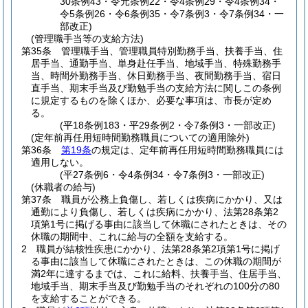
30条例43・令元条例22・令4条例29・令4条例34・
令5条例26・令6条例35・令7条例3・令7条例34・一
部改正)
(管理職手当等の支給方法)
第35条
管理職手当、管理職員特別勤務手当、扶養手当、住
居手当、通勤手当、単身赴任手当、地域手当、特殊勤務手
当、時間外勤務手当、休日勤務手当、夜間勤務手当、宿日
直手当、期末手当及び勤勉手当の支給方法に関しこの条例
に規定するものを除くほか、必要な事項は、市長が定め
る。
(平18条例183・平29条例2・令7条例3・一部改正)
(定年前再任用短時間勤務職員についての適用除外)
第36条
第19条
の規定は、定年前再任用短時間勤務職員には
適用しない。
(平27条例6・令4条例34・令7条例3・一部改正)
(休職者の給与)
第37条
職員が公務上負傷し、若しくは疾病にかかり、又は
通勤により負傷し、若しくは疾病にかかり、法第28条第2
項第1号に掲げる事由に該当して休職にされたときは、その
休職の期間中、これに給与の全額を支給する。
2
職員が結核性疾患にかかり、法第28条第2項第1号に掲げ
る事由に該当して休職にされたときは、この休職の期間が
満2年に達するまでは、これに給料、扶養手当、住居手当、
地域手当、期末手当及び勤勉手当のそれぞれの100分の80
を支給することができる。