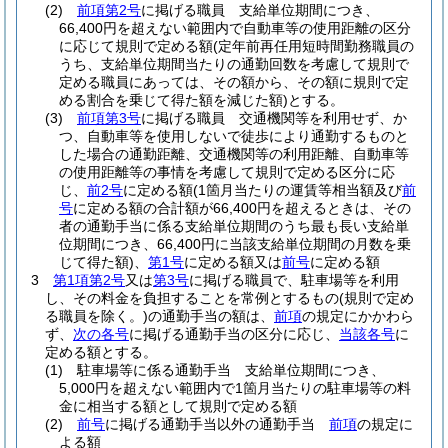
(2)
前項第2号
に掲げる職員 支給単位期間につき、
66,400円を超えない範囲内で自動車等の使用距離の区分
に応じて規則で定める額
(定年前再任用短時間勤務職員の
うち、支給単位期間当たりの通勤回数を考慮して規則で
定める職員にあっては、その額から、その額に規則で定
める割合を乗じて得た額を減じた額)
とする。
(3)
前項第3号
に掲げる職員 交通機関等を利用せず、か
つ、自動車等を使用しないで徒歩により通勤するものと
した場合の通勤距離、交通機関等の利用距離、自動車等
の使用距離等の事情を考慮して規則で定める区分に応
じ、
前2号
に定める額
(1箇月当たりの運賃等相当額及び
前
号
に定める額の合計額が66,400円を超えるときは、その
者の通勤手当に係る支給単位期間のうち最も長い支給単
位期間につき、66,400円に当該支給単位期間の月数を乗
じて得た額)
、
第1号
に定める額又は
前号
に定める額
3
第1項第2号
又は
第3号
に掲げる職員で、駐車場等を利用
し、その料金を負担することを常例とするもの
(規則で定め
る職員を除く。)
の通勤手当の額は、
前項
の規定にかかわら
ず、
次の各号
に掲げる通勤手当の区分に応じ、
当該各号
に
定める額とする。
(1)
駐車場等に係る通勤手当 支給単位期間につき、
5,000円を超えない範囲内で1箇月当たりの駐車場等の料
金に相当する額として規則で定める額
(2)
前号
に掲げる通勤手当以外の通勤手当
前項
の規定に
よる額