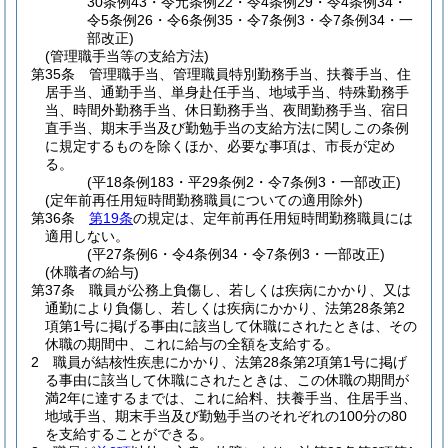
30条例43・令元条例22・令4条例29・令4条例34・
令5条例26・令6条例35・令7条例3・令7条例34・一
部改正)
(管理職手当等の支給方法)
第35条
管理職手当、管理職員特別勤務手当、扶養手当、住
居手当、通勤手当、単身赴任手当、地域手当、特殊勤務手
当、時間外勤務手当、休日勤務手当、夜間勤務手当、宿日
直手当、期末手当及び勤勉手当の支給方法に関しこの条例
に規定するものを除くほか、必要な事項は、市長が定め
る。
(平18条例183・平29条例2・令7条例3・一部改正)
(定年前再任用短時間勤務職員についての適用除外)
第36条
第19条
の規定は、定年前再任用短時間勤務職員には
適用しない。
(平27条例6・令4条例34・令7条例3・一部改正)
(休職者の給与)
第37条
職員が公務上負傷し、若しくは疾病にかかり、又は
通勤により負傷し、若しくは疾病にかかり、法第28条第2
項第1号に掲げる事由に該当して休職にされたときは、その
休職の期間中、これに給与の全額を支給する。
2
職員が結核性疾患にかかり、法第28条第2項第1号に掲げ
る事由に該当して休職にされたときは、この休職の期間が
満2年に達するまでは、これに給料、扶養手当、住居手当、
地域手当、期末手当及び勤勉手当のそれぞれの100分の80
を支給することができる。