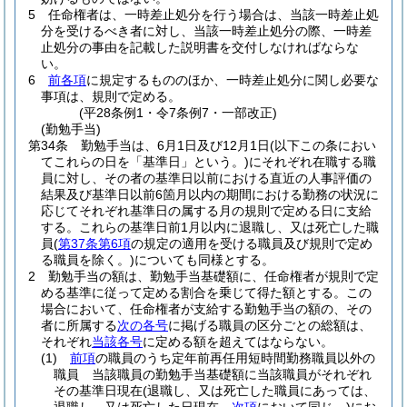
5
任命権者は、一時差止処分を行う場合は、当該一時差止処
分を受けるべき者に対し、当該一時差止処分の際、一時差
止処分の事由を記載した説明書を交付しなければならな
い。
6
前各項
に規定するもののほか、一時差止処分に関し必要な
事項は、規則で定める。
(平28条例1・令7条例7・一部改正)
(勤勉手当)
第34条
勤勉手当は、6月1日及び12月1日
(以下この条におい
てこれらの日を「基準日」という。)
にそれぞれ在職する職
員に対し、その者の基準日以前における直近の人事評価の
結果及び基準日以前6箇月以内の期間における勤務の状況に
応じてそれぞれ基準日の属する月の規則で定める日に支給
する。
これらの基準日前1月以内に退職し、又は死亡した職
員
(
第37条第6項
の規定の適用を受ける職員及び規則で定め
る職員を除く。)
についても同様とする。
2
勤勉手当の額は、勤勉手当基礎額に、任命権者が規則で定
める基準に従って定める割合を乗じて得た額とする。
この
場合において、任命権者が支給する勤勉手当の額の、その
者に所属する
次の各号
に掲げる職員の区分ごとの総額は、
それぞれ
当該各号
に定める額を超えてはならない。
(1)
前項
の職員のうち定年前再任用短時間勤務職員以外の
職員 当該職員の勤勉手当基礎額に当該職員がそれぞれ
その基準日現在
(退職し、又は死亡した職員にあっては、