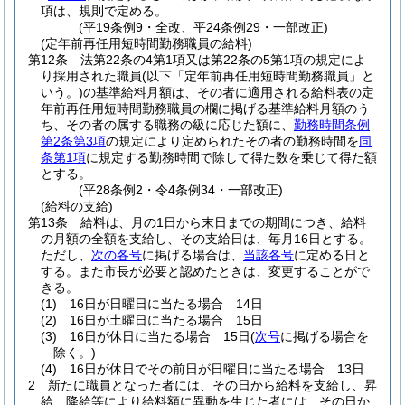
項は、規則で定める。
(平19条例9・全改、平24条例29・一部改正)
(定年前再任用短時間勤務職員の給料)
第12条
法第22条の4第1項又は第22条の5第1項の規定によ
り採用された職員
(以下「定年前再任用短時間勤務職員」と
いう。)
の基準給料月額は、その者に適用される給料表の定
年前再任用短時間勤務職員の欄に掲げる基準給料月額のう
ち、その者の属する職務の級に応じた額に、
勤務時間条例
第2条第3項
の規定により定められたその者の勤務時間を
同
条第1項
に規定する勤務時間で除して得た数を乗じて得た額
とする。
(平28条例2・令4条例34・一部改正)
(給料の支給)
第13条
給料は、月の1日から末日までの期間につき、給料
の月額の全額を支給し、その支給日は、毎月16日とする。
ただし、
次の各号
に掲げる場合は、
当該各号
に定める日と
する。
また市長が必要と認めたときは、変更することがで
きる。
(1)
16日が日曜日に当たる場合 14日
(2)
16日が土曜日に当たる場合 15日
(3)
16日が休日に当たる場合 15日
(
次号
に掲げる場合を
除く。)
(4)
16日が休日でその前日が日曜日に当たる場合 13日
2
新たに職員となった者には、その日から給料を支給し、昇
給、降給等により給料額に異動を生じた者には、その日か