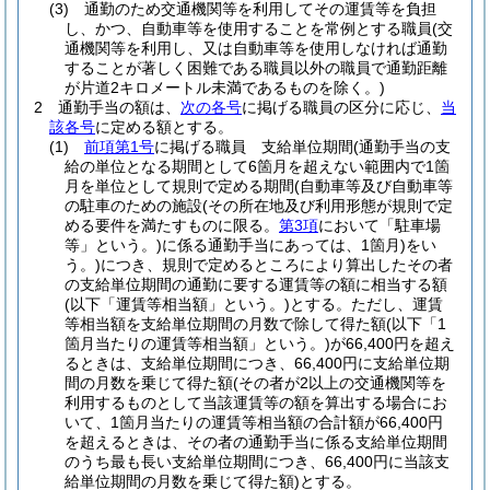
(3)
通勤のため交通機関等を利用してその運賃等を負担
し、かつ、自動車等を使用することを常例とする職員
(交
通機関等を利用し、又は自動車等を使用しなければ通勤
することが著しく困難である職員以外の職員で通勤距離
が片道2キロメートル未満であるものを除く。)
2
通勤手当の額は、
次の各号
に掲げる職員の区分に応じ、
当
該各号
に定める額とする。
(1)
前項第1号
に掲げる職員 支給単位期間
(通勤手当の支
給の単位となる期間として6箇月を超えない範囲内で1箇
月を単位として規則で定める期間
(自動車等及び自動車等
の駐車のための施設
(その所在地及び利用形態が規則で定
める要件を満たすものに限る。
第3項
において「駐車場
等」という。)
に係る通勤手当にあっては、1箇月)
をい
う。)
につき、規則で定めるところにより算出したその者
の支給単位期間の通勤に要する運賃等の額に相当する額
(以下「運賃等相当額」という。)
とする。
ただし、運賃
等相当額を支給単位期間の月数で除して得た額
(以下「1
箇月当たりの運賃等相当額」という。)
が66,400円を超え
るときは、支給単位期間につき、66,400円に支給単位期
間の月数を乗じて得た額
(その者が2以上の交通機関等を
利用するものとして当該運賃等の額を算出する場合にお
いて、1箇月当たりの運賃等相当額の合計額が66,400円
を超えるときは、その者の通勤手当に係る支給単位期間
のうち最も長い支給単位期間につき、66,400円に当該支
給単位期間の月数を乗じて得た額)
とする。