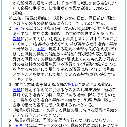
から給料表の適用を異にして他の職に異動させる場合にお
いて必要な事項は、任命権者と市長が協議して定める。
(昇給)
第11条
職員の昇給は、規則で定める日に、同日前1年間に
おけるその者の勤務成績に応じて、行うものとする。
2
前項
の規定により職員
(前年度末55歳
(規則で定める職員に
あっては、前年度末56歳以上の年齢で規則で定めるもの。
次項
において同じ。)
を超える職員を除く。以下この項にお
いて同じ。)
を昇給させるか否か及び昇給させる場合の昇給
の号給数は、
同項
に規定する期間の全部を良好な成績で勤
務した職員の昇給の号給数を4号給
(行政職給料表の適用を
受ける職員でその職務の級が7級以上であるもの及び同表以
外の各給料表の適用を受ける職員でその職務の級がこれに
相当するものとして規則で定める職員にあっては、3号給)
とすることを標準として規則で定める基準に従い決定する
ものとする。
3
前年度末55歳を超える職員の
第1項
の規定による昇給は、
同項
に規定する期間におけるその者の勤務成績が、極めて
良好である場合又は特に良好である場合に限り行うものと
し、昇給させる場合の昇給の号給数は、勤務成績に応じて
規則で定める基準に従い決定するものとする。
4
職員の昇給は、その属する職務の級における最高の号給を
超えて行うことができない。
5
職員の昇給は、予算の範囲内で行わなければならない。
6
前各項
に規定するもののほか、職員の昇給に関し必要な事