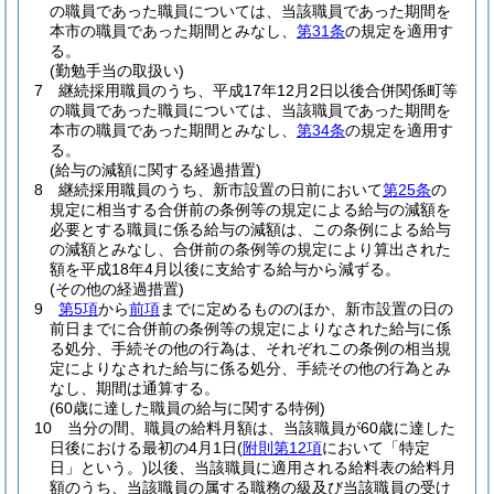
の職員であった職員については、当該職員であった期間を
本市の職員であった期間とみなし、
第31条
の規定を適用す
る。
(勤勉手当の取扱い)
7
継続採用職員のうち、平成17年12月2日以後合併関係町等
の職員であった職員については、当該職員であった期間を
本市の職員であった期間とみなし、
第34条
の規定を適用す
る。
(給与の減額に関する経過措置)
8
継続採用職員のうち、新市設置の日前において
第25条
の
規定に相当する合併前の条例等の規定による給与の減額を
必要とする職員に係る給与の減額は、この条例による給与
の減額とみなし、合併前の条例等の規定により算出された
額を平成18年4月以後に支給する給与から減ずる。
(その他の経過措置)
9
第5項
から
前項
までに定めるもののほか、新市設置の日の
前日までに合併前の条例等の規定によりなされた給与に係
る処分、手続その他の行為は、それぞれこの条例の相当規
定によりなされた給与に係る処分、手続その他の行為とみ
なし、期間は通算する。
(60歳に達した職員の給与に関する特例)
10
当分の間、職員の給料月額は、当該職員が60歳に達した
日後における最初の4月1日
(
附則第12項
において「特定
日」という。)
以後、当該職員に適用される給料表の給料月
額のうち、当該職員の属する職務の級及び当該職員の受け