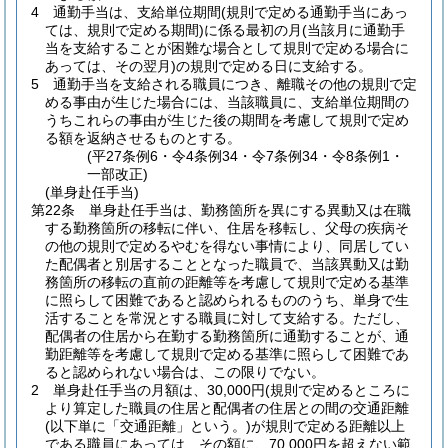
4
通勤手当は、支給単位期間
(規則で定める通勤手当にあっ
ては、規則で定める期間)
に係る最初の月
(当該月に通勤手
当を支給することが困難な場合として規則で定める場合に
あっては、その翌月)
の規則で定める日に支給する。
5
通勤手当を支給される職員につき、離職その他の規則で定
める事由が生じた場合には、当該職員に、支給単位期間の
うちこれらの事由が生じた後の期間を考慮して規則で定め
る額を返納させるものとする。
(平27条例6・令4条例34・令7条例34・令8条例1・
一部改正)
(単身赴任手当)
第22条
単身赴任手当は、勤務箇所を異にする異動又は在職
する勤務箇所の移転に伴い、住居を移転し、父母の疾病そ
の他の規則で定めるやむを得ない事情により、同居してい
た配偶者と別居することとなった職員で、当該異動又は勤
務箇所の移転の直前の距離等を考慮して規則で定める基準
に照らして困難であると認められるもののうち、単身で生
活することを常況とする職員に対して支給する。
ただし、
配偶者の住居から在勤する勤務箇所に通勤することが、通
勤距離等を考慮して規則で定める基準に照らして困難であ
ると認められない場合は、この限りでない。
2
単身赴任手当の月額は、30,000円
(規則で定めるところに
より算定した職員の住居と配偶者の住居との間の交通距離
(以下単に「交通距離」という。)
が規則で定める距離以上
である職員にあっては、その額に、70,000円を超えない範