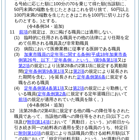
る号給に応じた額に100分の70を乗じて得た額
(当該額に、
50円未満の端数を生じたときはこれを切り捨て、50円以上
100円未満の端数を生じたときはこれを100円に切り上げる
ものとする。)
とする。
(令4条例34・追加)
11
前項
の規定は、次に掲げる職員には適用しない。
(1)
臨時的に任用される職員その他の法律により任期を定
めて任用される職員及び非常勤職員
(2)
病院において医療業務に従事する医師である職員
(3)
加東市職員の定年等に関する条例
(平成18年加東市条
例第26号。以下「定年条例」という。)
第9条第1項
又は
第2項
の規定により法第28条の2第1項に規定する異動期
間
(
定年条例第9条第1項
又は
第2項
の規定により延長され
た期間を含む。)
を延長された
定年条例第6条
に規定する
職を占める職員
(4)
定年条例第4条第1項
又は
第2項
の規定により勤務して
いる職員
(
定年条例第2条
に規定する定年退職日において
前項
の規定が適用されていた職員を除く。)
(令4条例34・追加)
12
法第28条の2第4項に規定する他の職への降任等をされた
職員であって、当該他の職への降任等をされた日
(以下この
項及び
附則第14項
において「異動日」という。)
の前日から
引き続き同一の給料表の適用を受ける職員のうち、特定日
に
附則第10項
の規定により当該職員の受ける給料月額
(以下
この項において「特定日給料月額」という。)
が異動日の前