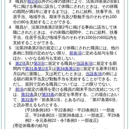
3
職員が
前2項
以外の心身の故障により、法第28条第2項第1
号に掲げる事由に該当して休職にされたときは、その休職
の期間が満1年に達するまでは、これに給料、扶養手当、住
居手当、地域手当、期末手当及び勤勉手当のそれぞれ100
分の80を支給することができる。
4
職員が、法第28条第2項第2号に掲げる事由に該当して休
職にされたときは、その休職の期間中、これに給料、扶養
手当、住居手当及び地域手当のそれぞれ100分の60以内を
支給することができる。
5
法第28条第2項の規定により休職にされた職員には、他の
条例に別段の定めがない限り、
前各項
に定める給与を除く
ほか、いかなる給与も支給しない。
6
第2項
及び
第3項
に規定する職員が
当該各項
に規定する期
間内で
第31条第1項
又は
第34条第1項
に規定する基準日前1
月以内に退職し、又は死亡したときは、
当該各項
の例によ
る額の期末手当及び勤勉手当を支給することができる。
た
だし、規則で定める職員については、この限りでない。
7
前項
の規定の適用を受ける職員の期末手当の支給について
は、
第32条
及び
第33条
の規定を準用する。
この場合におい
て、
第32条
中「前条第1項」とあるのは、「第37条第6項」
と読み替えるものとする。
(平18条例183・平22条例2・平23条例21・一部改
正、平24条例15・旧第38条繰上・一部改正、平29条
例2・令元条例22・令7条例3・一部改正)
(専従休職者の給与)