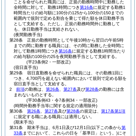
ことを命ぜられた職員には、正規の勤務時間中に勤務した
全時間に対して、勤務1時間につき
第16条
に規定する勤務1
時間当たりの給与額に100分の125から100分の150までの
範囲内で規則で定める割合を乗じて得た額を休日勤務手当
として支給する。
ただし、正規の勤務時間外に勤務して
も、休日勤務手当は支給されない。
(夜間勤務手当)
第28条
正規の勤務時間として午後10時から翌日の午前5時
までの間に勤務する職員には、その間に勤務した全時間に
対して勤務1時間につき
第16条
に規定する勤務1時間当たり
の給与額の100分の25を夜間勤務手当として支給する。
(平23条例2・一部改正)
(宿日直手当)
第29条
宿日直勤務を命ぜられた職員には、その勤務1回に
つき、4,700円を超えない範囲内において規則で定める額を
宿日直手当として支給する。
2
前項
の勤務は、
第26条
、
第27条
及び
第28条
の勤務には含
まれないものとする。
(平30条例43・令7条例34・一部改正)
(時間外勤務手当等に関する規定の適用除外)
第30条
第26条
、
第27条
及び
第28条
の規定は、
第17条第1項
に規定する職にある職員には適用しない。
(期末手当)
第31条
期末手当は、6月1日及び12月1日
(以下この条から
第
33条
までにおいて、これらの日を「基準日」という。)
にそ