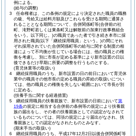
例による。
(給与の調整)
3
任命権者は、この条例の規定により決定された職員の職務
の級、号給又は給料月額及びこれらを受ける期間に通算さ
れることとなる期間について、合併関係町等
(合併前の社
町、滝野町若しくは東条町又は解散前の加東行政事務組合
をいう。以下同じ。)
の職員であった者で引き続き本市に採
用された職員
(以下「継続採用職員」という。)
の間にそれ
ぞれ採用されていた合併関係町等の給与に関する制度の相
違によって不均衡が生じている場合には、他の職員との権
衡を考慮し、別に市長が定める基準により新市設置の日以
後できるだけ早期に所要の調整を行うものとする。
(育児休業等の取扱い)
4
継続採用職員のうち、新市設置の日の前日において育児休
業中の職員その他市長の定める職員の昇給の取扱いについ
ては、他の職員との権衡を失しない範囲において市長が別
に定める。
(扶養手当に関する経過措置)
5
継続採用職員の扶養親族で、新市設置の日前において
第
19条
の規定に相当する合併前の条例等の規定により扶養親
族の届出をし、その者の扶養親族としての認定がなされて
いるものについては、同項の規定により届出がなされ、扶
養親族としての認定がなされたものとみなす。
(期末手当の取扱い)
6
継続採用職員のうち、平成17年12月2日以後合併関係町等