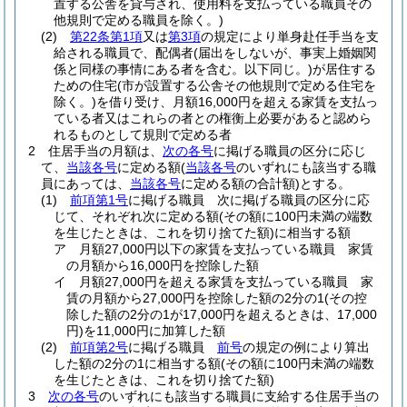
置する公舎を貸与され、使用料を支払っている職員その
他規則で定める職員を除く。)
(2)
第22条第1項
又は
第3項
の規定により単身赴任手当を支
給される職員で、配偶者
(届出をしないが、事実上婚姻関
係と同様の事情にある者を含む。以下同じ。)
が居住する
ための住宅
(市が設置する公舎その他規則で定める住宅を
除く。)
を借り受け、月額16,000円を超える家賃を支払っ
ている者又はこれらの者との権衡上必要があると認めら
れるものとして規則で定める者
2
住居手当の月額は、
次の各号
に掲げる職員の区分に応じ
て、
当該各号
に定める額
(
当該各号
のいずれにも該当する職
員にあっては、
当該各号
に定める額の合計額)
とする。
(1)
前項第1号
に掲げる職員 次に掲げる職員の区分に応
じて、それぞれ次に定める額
(その額に100円未満の端数
を生じたときは、これを切り捨てた額)
に相当する額
ア
月額27,000円以下の家賃を支払っている職員 家賃
の月額から16,000円を控除した額
イ
月額27,000円を超える家賃を支払っている職員 家
賃の月額から27,000円を控除した額の2分の1
(その控
除した額の2分の1が17,000円を超えるときは、17,000
円)
を11,000円に加算した額
(2)
前項第2号
に掲げる職員
前号
の規定の例により算出
した額の2分の1に相当する額
(その額に100円未満の端数
を生じたときは、これを切り捨てた額)
3
次の各号
のいずれにも該当する職員に支給する住居手当の