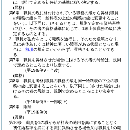
は、規則で定める初任給の基準に従い決定する。
(昇格)
第6条
職員の現に格付けされている職務の級から昇格
(職員
の職務の級を同一給料表の上位の職務の級に変更すること
をいう。以下同じ。)
させるときは、規則で定める資格基準
に従い、その者の資格基準に応じて、1級上位職務の級に決
定するものとする。
2
職員が生命をとして職務を遂行し、そのため危篤となり、
又は身体若しくは精神に著しい障害がある状態となった場
合は、
前項
の規定にかかわらず、昇格させることができ
る。
第7条
職員を昇格させた場合におけるその者の号給は、規則
で定めるところにより決定する。
(平19条例9・全改)
(降格)
第8条
職員を降格
(職員の職務の級を同一給料表の下位の職
務の級に変更することをいう。以下同じ。)
させた場合にお
けるその者の号給は、規則で定めるところにより決定す
る。
(平19条例9・一部改正)
第9条
削除
(平19条例9)
(異動)
第10条
職員を1の職から給料表の適用を異にすることなく
初任給基準を異にする職に異動させる場合又は職員を1の職