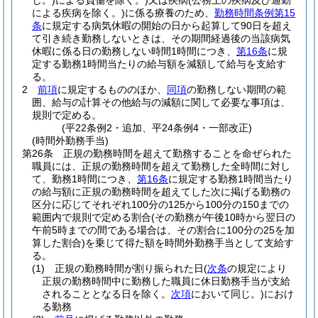
じ。)
による負傷を除く。)
又は疾病
(公務上の疾病及び通勤
による疾病を除く。)
に係る療養のため、
勤務時間条例第15
条
に規定する病気休暇の開始の日から起算して90日を超え
て引き続き勤務しないときは、その期間経過後の当該病気
休暇に係る日の勤務しない時間1時間につき、
第16条
に規
定する勤務1時間当たりの給与額を減額して給与を支給す
る。
2
前項
に規定するもののほか、
同項
の勤務しない期間の範
囲、給与の計算その他給与の減額に関して必要な事項は、
規則で定める。
(平22条例2・追加、平24条例4・一部改正)
(時間外勤務手当)
第26条
正規の勤務時間を超えて勤務することを命ぜられた
職員には、正規の勤務時間を超えて勤務した全時間に対し
て、勤務1時間につき、
第16条
に規定する勤務1時間当たり
の給与額に正規の勤務時間を超えてした次に掲げる勤務の
区分に応じてそれぞれ100分の125から100分の150までの
範囲内で規則で定める割合
(その勤務が午後10時から翌日の
午前5時までの間である場合は、その割合に100分の25を加
算した割合)
を乗じて得た額を時間外勤務手当として支給す
る。
(1)
正規の勤務時間が割り振られた日
(
次条
の規定により
正規の勤務時間中に勤務した職員に休日勤務手当が支給
されることとなる日を除く。
次項
において同じ。)
におけ
る勤務