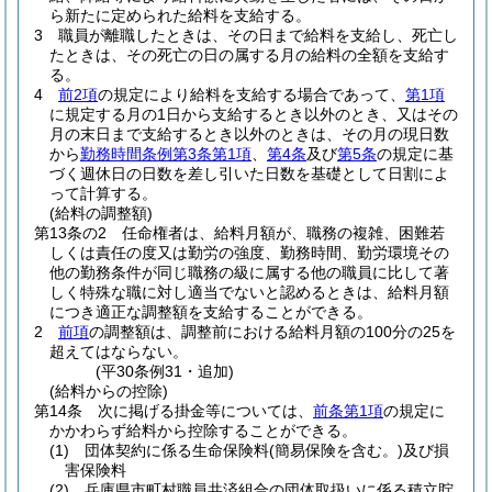
ら新たに定められた給料を支給する。
3
職員が離職したときは、その日まで給料を支給し、死亡し
たときは、その死亡の日の属する月の給料の全額を支給す
る。
4
前2項
の規定により給料を支給する場合であって、
第1項
に規定する月の1日から支給するとき以外のとき、又はその
月の末日まで支給するとき以外のときは、その月の現日数
から
勤務時間条例第3条第1項
、
第4条
及び
第5条
の規定に基
づく週休日の日数を差し引いた日数を基礎として日割によ
って計算する。
(給料の調整額)
第13条の2
任命権者は、給料月額が、職務の複雑、困難若
しくは責任の度又は勤労の強度、勤務時間、勤労環境その
他の勤務条件が同じ職務の級に属する他の職員に比して著
しく特殊な職に対し適当でないと認めるときは、給料月額
につき適正な調整額を支給することができる。
2
前項
の調整額は、調整前における給料月額の100分の25を
超えてはならない。
(平30条例31・追加)
(給料からの控除)
第14条
次に掲げる掛金等については、
前条第1項
の規定に
かかわらず給料から控除することができる。
(1)
団体契約に係る生命保険料
(簡易保険を含む。)
及び損
害保険料
(2)
兵庫県市町村職員共済組合の団体取扱いに係る積立貯