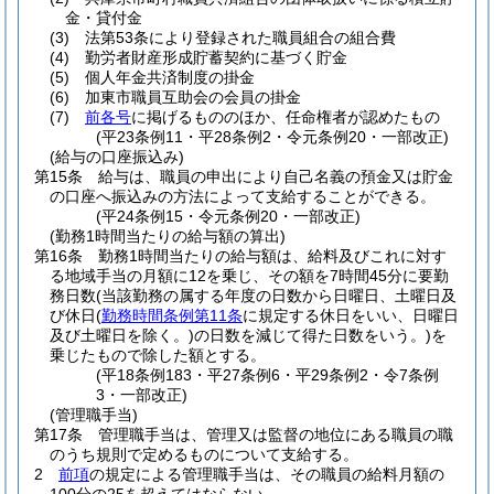
金・貸付金
(3)
法第53条により登録された職員組合の組合費
(4)
勤労者財産形成貯蓄契約に基づく貯金
(5)
個人年金共済制度の掛金
(6)
加東市職員互助会の会員の掛金
(7)
前各号
に掲げるもののほか、任命権者が認めたもの
(平23条例11・平28条例2・令元条例20・一部改正)
(給与の口座振込み)
第15条
給与は、職員の申出により自己名義の預金又は貯金
の口座へ振込みの方法によって支給することができる。
(平24条例15・令元条例20・一部改正)
(勤務1時間当たりの給与額の算出)
第16条
勤務1時間当たりの給与額は、給料及びこれに対す
る地域手当の月額に12を乗じ、その額を7時間45分に要勤
務日数
(当該勤務の属する年度の日数から日曜日、土曜日及
び休日
(
勤務時間条例第11条
に規定する休日をいい、日曜日
及び土曜日を除く。)
の日数を減じて得た日数をいう。)
を
乗じたもので除した額とする。
(平18条例183・平27条例6・平29条例2・令7条例
3・一部改正)
(管理職手当)
第17条
管理職手当は、管理又は監督の地位にある職員の職
のうち規則で定めるものについて支給する。
2
前項
の規定による管理職手当は、その職員の給料月額の