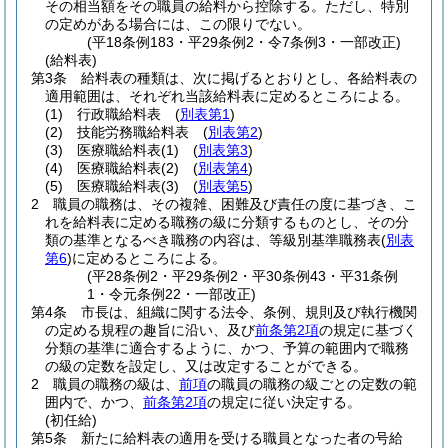
その相当額をその職員の給料から控除する。
ただし、特別
の定めがある場合には、この限りでない。
(平18条例183・平29条例2・令7条例3・一部改正)
(給料表)
第3条
給料表の種類は、次に掲げるとおりとし、各給料表の
適用範囲は、それぞれ当該給料表に定めるところによる。
(1)
行政職給料表
(
別表第1
)
(2)
技能労務職給料表
(
別表第2
)
(3)
医療職給料表
(1)
(
別表第3
)
(4)
医療職給料表
(2)
(
別表第4
)
(5)
医療職給料表
(3)
(
別表第5
)
2
職員の職務は、その複雑、困難及び責任の度に基づき、こ
れを給料表に定める職務の級に分類するものとし、その分
類の基準となるべき職務の内容は、等級別基準職務表
(
別表
第6
)
に定めるところによる。
(平28条例2・平29条例2・平30条例43・平31条例
1・令元条例22・一部改正)
第4条
市長は、組織に関する法令、条例、規則及び執行機関
の定める規程の趣旨に沿い、及び
前条第2項
の規定に基づく
分類の基準に適合するように、かつ、予算の範囲内で職務
の級の定数を設定し、又は改定することができる。
2
職員の職務の級は、
前項
の職員の職務の級ごとの定数の範
囲内で、かつ、
前条第2項
の規定に従い決定する。
(初任給)
第5条
新たに給料表の適用を受ける職員となった者の号給