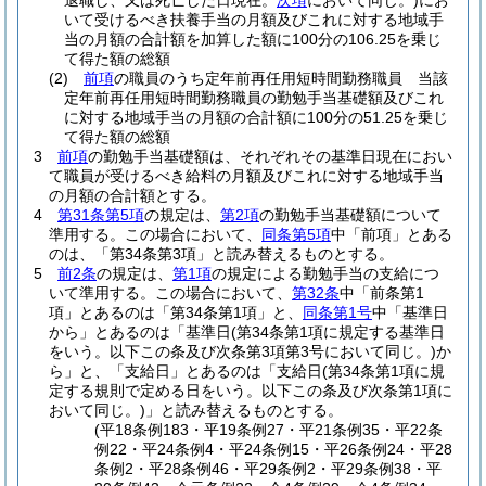
退職し、又は死亡した日現在。
次項
において同じ。)
にお
いて受けるべき扶養手当の月額及びこれに対する地域手
当の月額の合計額を加算した額に100分の106.25を乗じ
て得た額の総額
(2)
前項
の職員のうち定年前再任用短時間勤務職員 当該
定年前再任用短時間勤務職員の勤勉手当基礎額及びこれ
に対する地域手当の月額の合計額に100分の51.25を乗じ
て得た額の総額
3
前項
の勤勉手当基礎額は、それぞれその基準日現在におい
て職員が受けるべき給料の月額及びこれに対する地域手当
の月額の合計額とする。
4
第31条第5項
の規定は、
第2項
の勤勉手当基礎額について
準用する。
この場合において、
同条第5項
中「前項」とある
のは、「第34条第3項」と読み替えるものとする。
5
前2条
の規定は、
第1項
の規定による勤勉手当の支給につ
いて準用する。
この場合において、
第32条
中「前条第1
項」とあるのは「第34条第1項」と、
同条第1号
中「基準日
から」とあるのは「基準日
(第34条第1項に規定する基準日
をいう。以下この条及び次条第3項第3号において同じ。)
か
ら」と、「支給日」とあるのは「支給日
(第34条第1項に規
定する規則で定める日をいう。以下この条及び次条第1項に
おいて同じ。)
」と読み替えるものとする。
(平18条例183・平19条例27・平21条例35・平22条
例22・平24条例4・平24条例15・平26条例24・平28
条例2・平28条例46・平29条例2・平29条例38・平