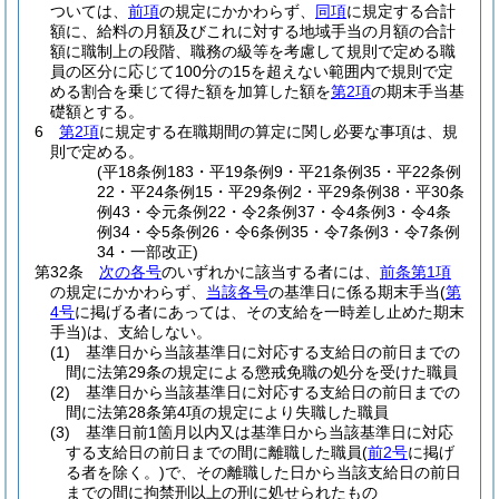
ついては、
前項
の規定にかかわらず、
同項
に規定する合計
額に、給料の月額及びこれに対する地域手当の月額の合計
額に職制上の段階、職務の級等を考慮して規則で定める職
員の区分に応じて100分の15を超えない範囲内で規則で定
める割合を乗じて得た額を加算した額を
第2項
の期末手当基
礎額とする。
6
第2項
に規定する在職期間の算定に関し必要な事項は、規
則で定める。
(平18条例183・平19条例9・平21条例35・平22条例
22・平24条例15・平29条例2・平29条例38・平30条
例43・令元条例22・令2条例37・令4条例3・令4条
例34・令5条例26・令6条例35・令7条例3・令7条例
34・一部改正)
第32条
次の各号
のいずれかに該当する者には、
前条第1項
の規定にかかわらず、
当該各号
の基準日に係る期末手当
(
第
4号
に掲げる者にあっては、その支給を一時差し止めた期末
手当)
は、支給しない。
(1)
基準日から当該基準日に対応する支給日の前日までの
間に法第29条の規定による懲戒免職の処分を受けた職員
(2)
基準日から当該基準日に対応する支給日の前日までの
間に法第28条第4項の規定により失職した職員
(3)
基準日前1箇月以内又は基準日から当該基準日に対応
する支給日の前日までの間に離職した職員
(
前2号
に掲げ
る者を除く。)
で、その離職した日から当該支給日の前日
までの間に拘禁刑以上の刑に処せられたもの