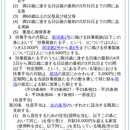
る子
(2)
満22歳に達する日以後の最初の3月31日までの間にあ
る孫
(3)
満60歳以上の父母及び祖父母
(4)
満22歳に達する日以後の最初の3月31日までの間にあ
る弟妹
(5)
重度心身障害者
3
扶養手当の月額は、
前項第1号
に掲げる扶養親族
(以下この
条において「扶養親族たる子」という。)
については1人に
つき13,000円、
同項第2号
から
第5号
までに掲げる扶養親族
については1人につき6,500円とする。
4
扶養親族たる子のうちに満15歳に達する日後の最初の4月
1日から満22歳に達する日以後の最初の3月31日までの間
(以下「特定期間」という。)
にある子がいる場合における
扶養手当の月額は、
前項
の規定にかかわらず、5,000円に特
定期間にある当該扶養親族たる子の数を乗じて得た額を
同
項
の規定による額に加算した額とする。
(平19条例9・平19条例27・平23条例21・平25条例
4・平28条例46・令7条例3・一部改正)
(住居手当)
第20条
住居手当は、
次の各号
のいずれかに該当する職員に
支給する。
(1)
自ら居住するための住宅
(貸間を含む。以下この条に
おいて同じ。)
を借り受け、月額16,000円を超える家賃
(使用料を含む。以下同じ。)
を支払っている職員
(市が設