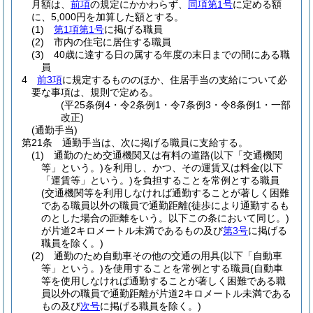
月額は、
前項
の規定にかかわらず、
同項第1号
に定める額
に、5,000円を加算した額とする。
(1)
第1項第1号
に掲げる職員
(2)
市内の住宅に居住する職員
(3)
40歳に達する日の属する年度の末日までの間にある職
員
4
前3項
に規定するもののほか、住居手当の支給について必
要な事項は、規則で定める。
(平25条例4・令2条例1・令7条例3・令8条例1・一部
改正)
(通勤手当)
第21条
通勤手当は、次に掲げる職員に支給する。
(1)
通勤のため交通機関又は有料の道路
(以下「交通機関
等」という。)
を利用し、かつ、その運賃又は料金
(以下
「運賃等」という。)
を負担することを常例とする職員
(交通機関等を利用しなければ通勤することが著しく困難
である職員以外の職員で通勤距離
(徒歩により通勤するも
のとした場合の距離をいう。以下この条において同じ。)
が片道2キロメートル未満であるもの及び
第3号
に掲げる
職員を除く。)
(2)
通勤のため自動車その他の交通の用具
(以下「自動車
等」という。)
を使用することを常例とする職員
(自動車
等を使用しなければ通勤することが著しく困難である職
員以外の職員で通勤距離が片道2キロメートル未満である
もの及び
次号
に掲げる職員を除く。)