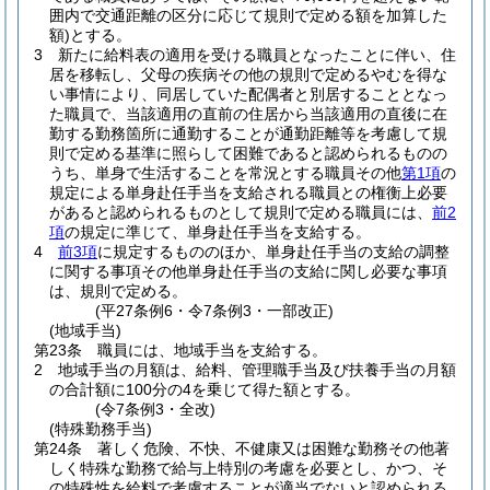
囲内で交通距離の区分に応じて規則で定める額を加算した
額)
とする。
3
新たに給料表の適用を受ける職員となったことに伴い、住
居を移転し、父母の疾病その他の規則で定めるやむを得な
い事情により、同居していた配偶者と別居することとなっ
た職員で、当該適用の直前の住居から当該適用の直後に在
勤する勤務箇所に通勤することが通勤距離等を考慮して規
則で定める基準に照らして困難であると認められるものの
うち、単身で生活することを常況とする職員その他
第1項
の
規定による単身赴任手当を支給される職員との権衡上必要
があると認められるものとして規則で定める職員には、
前2
項
の規定に準じて、単身赴任手当を支給する。
4
前3項
に規定するもののほか、単身赴任手当の支給の調整
に関する事項その他単身赴任手当の支給に関し必要な事項
は、規則で定める。
(平27条例6・令7条例3・一部改正)
(地域手当)
第23条
職員には、地域手当を支給する。
2
地域手当の月額は、給料、管理職手当及び扶養手当の月額
の合計額に100分の4を乗じて得た額とする。
(令7条例3・全改)
(特殊勤務手当)
第24条
著しく危険、不快、不健康又は困難な勤務その他著
しく特殊な勤務で給与上特別の考慮を必要とし、かつ、そ
の特殊性を給料で考慮することが適当でないと認められる