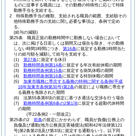
ものに従事する職員には、その勤務の特殊性に応じて特殊
勤務手当を支給する。
2
特殊勤務手当の種類、支給される職員の範囲、支給額その
他特殊勤務手当の支給に関し必要な事項は、条例で定め
る。
(給与の減額)
第25条
職員正規の勤務時間中に勤務しない場合において
は、次に掲げる日若しくは期間又は場合を除き、その勤務
しない時間1時間につき、
第16条
に規定する勤務1時間当た
りの給与額を減額して給与を支給する。
(1)
第27条
に規定する休日
(2)
勤務時間条例第14条
に規定する年次有給休暇の期間
(3)
勤務時間条例第15条
に規定する病気休暇の期間
(4)
勤務時間条例第16条
に規定する特別休暇の期間
(5)
加東市職務に専念する義務の特例に関する条例
(平成
18年加東市条例第30号)
第2条
の規定により職務に専念す
る義務を免除された期間
(6)
法第55条第8項の規定に基づき適法な交渉を行う場合
(7)
勤務時間条例第8条の2第1項
に規定する超勤代休時間
の期間
(平22条例2・一部改正)
第25条の2
前条
の規定にかかわらず、職員が負傷
(公務上の
負傷及び通勤
(地方公務員災害補償法
(昭和42年法律第121
号)
第2条第2項及び第3項に規定する通勤をいう。以下同