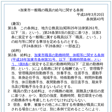
○加東市一般職の職員の給与に関する条例
平成18年3月20日
条例第43号
(趣旨)
第1条
この条例は、地方公務員法
(昭和25年法律第261号。
以下「法」という。)
第24条第5項の規定に基づき、法第3
条に規定する一般職に属する職員
(以下「職員」という。)
の給与等に関する事項を定めるものとする。
(平24条例15・平28条例2・一部改正)
(給料)
第2条
給料は、
加東市職員の勤務時間、休暇等に関する条例
(平成18年加東市条例第31号。以下「勤務時間条例」とい
う。)
第8条
に規定する正規の勤務時間
(以下「正規の勤務時
間」という。)
による勤務に対する報酬であって、管理職手
当、管理職員特別勤務手当、扶養手当、住居手当、通勤手
当、単身赴任手当、地域手当、特殊勤務手当、時間外勤務
手当、休日勤務手当、夜間勤務手当、宿日直手当、期末手
当及び勤勉手当を含まないものとする。
2
職員の受ける給料は、その職務の複雑、困難及び責任の度
に基づき、かつ、勤労の強度、勤務時間、勤労環境その他
の勤務条件を考慮したものでなければならない。
3
宿舎、食事、被服その他これに類する有価物が職員に支給
される場合においては、別に条例で定めるところにより、