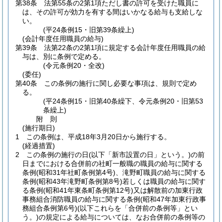
第38条
法第55条の2第1項ただし書の許可を受けた職員に
は、その許可が効力を有する間はいかなる給与も支給しな
い。
(平24条例15・旧第39条繰上)
(会計年度任用職員の給与)
第39条
法第22条の2第1項に規定する会計年度任用職員の給
与は、別に条例で定める。
(令元条例20・全改)
(委任)
第40条
この条例の施行に関し必要な事項は、規則で定め
る。
(平24条例15・旧第40条繰下、令元条例20・旧第53
条繰上)
附
則
(施行期日)
1
この条例は、平成18年3月20日から施行する。
(経過措置)
2
この条例の施行の日
(以下「新市設置の日」という。)
の前
日までにおける合併前の社町一般職の職員の給与に関する
条例
(昭和31年社町条例第4号)
、滝野町職員の給与に関する
条例
(昭和43年滝野町条例第8号)
若しくは職員の給与に関す
る条例
(昭和41年東条町条例第12号)
又は解散前の加東行政
事務組合消防職員の給与に関する条例
(昭和47年加東行政事
務組合条例第6号)
(以下これらを「合併前の条例等」とい
う。)
の規定による給与については、なお合併前の条例等の