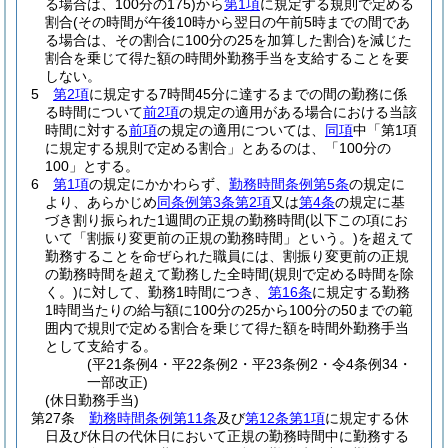
る場合は、100分の175)
から
第1項
に規定する規則で定める
割合
(その時間が午後10時から翌日の午前5時までの間であ
る場合は、その割合に100分の25を加算した割合)
を減じた
割合を乗じて得た額の時間外勤務手当を支給することを要
しない。
5
第2項
に規定する7時間45分に達するまでの間の勤務に係
る時間について
前2項
の規定の適用がある場合における当該
時間に対する
前項
の規定の適用については、
同項
中「第1項
に規定する規則で定める割合」とあるのは、「100分の
100」とする。
6
第1項
の規定にかかわらず、
勤務時間条例第5条
の規定に
より、あらかじめ
同条例第3条第2項
又は
第4条
の規定に基
づき割り振られた1週間の正規の勤務時間
(以下この項にお
いて「割振り変更前の正規の勤務時間」という。)
を超えて
勤務することを命ぜられた職員には、割振り変更前の正規
の勤務時間を超えて勤務した全時間
(規則で定める時間を除
く。)
に対して、勤務1時間につき、
第16条
に規定する勤務
1時間当たりの給与額に100分の25から100分の50までの範
囲内で規則で定める割合を乗じて得た額を時間外勤務手当
として支給する。
(平21条例4・平22条例2・平23条例2・令4条例34・
一部改正)
(休日勤務手当)
第27条
勤務時間条例第11条
及び
第12条第1項
に規定する休
日及び休日の代休日において正規の勤務時間中に勤務する