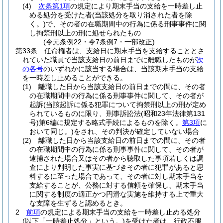
(4)
次条第1項
の規定により期末手当の支給を一時差し止
める処分を受けた者
(当該処分を取り消された者を除
く。)
で、その者の在職期間中の行為に係る刑事事件に関
し拘禁刑以上の刑に処せられたもの
(令元条例22・令7条例7・一部改正)
第33条
任命権者は、支給日に期末手当を支給することとさ
れていた職員で当該支給日の前日までに離職したものが
次
の各号
のいずれかに該当する場合は、当該期末手当の支給
を一時差し止めることができる。
(1)
離職した日から当該支給日の前日までの間に、その者
の在職期間中の行為に係る刑事事件に関して、その者が
起訴
(当該起訴に係る犯罪について拘禁刑以上の刑が定め
られているものに限り、刑事訴訟法
(昭和23年法律第131
号)
第6編に規定する略式手続によるものを除く。
第3項
に
おいて同じ。)
をされ、その判決が確定していない場合
(2)
離職した日から当該支給日の前日までの間に、その者
の在職期間中の行為に係る刑事事件に関して、その者が
逮捕された場合又はその者から聴取した事項若しくは調
査により判明した事実に基づきその者に犯罪があると思
料するに至った場合であって、その者に対し期末手当を
支給することが、公務に対する信頼を確保し、期末手当
に関する制度の適正かつ円滑な実施を維持する上で重大
な支障を生ずると認めるとき。
2
前項
の規定による期末手当の支給を一時差し止める処分
(以下「一時差止処分」という。)
を受けた者は、行政不服