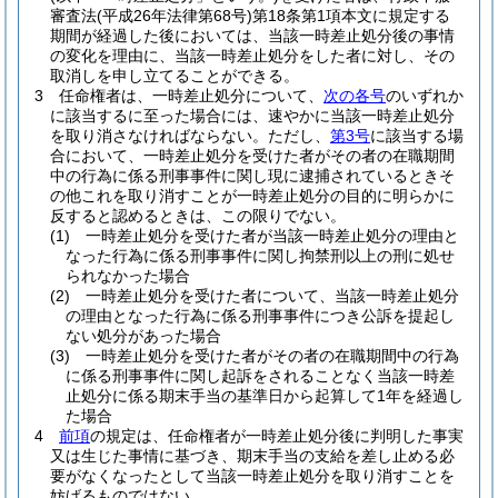
審査法
(平成26年法律第68号)
第18条第1項本文に規定する
期間が経過した後においては、当該一時差止処分後の事情
の変化を理由に、当該一時差止処分をした者に対し、その
取消しを申し立てることができる。
3
任命権者は、一時差止処分について、
次の各号
のいずれか
に該当するに至った場合には、速やかに当該一時差止処分
を取り消さなければならない。
ただし、
第3号
に該当する場
合において、一時差止処分を受けた者がその者の在職期間
中の行為に係る刑事事件に関し現に逮捕されているときそ
の他これを取り消すことが一時差止処分の目的に明らかに
反すると認めるときは、この限りでない。
(1)
一時差止処分を受けた者が当該一時差止処分の理由と
なった行為に係る刑事事件に関し拘禁刑以上の刑に処せ
られなかった場合
(2)
一時差止処分を受けた者について、当該一時差止処分
の理由となった行為に係る刑事事件につき公訴を提起し
ない処分があった場合
(3)
一時差止処分を受けた者がその者の在職期間中の行為
に係る刑事事件に関し起訴をされることなく当該一時差
止処分に係る期末手当の基準日から起算して1年を経過し
た場合
4
前項
の規定は、任命権者が一時差止処分後に判明した事実
又は生じた事情に基づき、期末手当の支給を差し止める必
要がなくなったとして当該一時差止処分を取り消すことを
妨げるものではない。