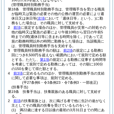
100分の25を超えてはならない。
(管理職員特別勤務手当)
第18条
管理職員特別勤務手当は、管理職手当を受ける職員
が臨時又は緊急の必要その他の公務の運営の必要により週
休日又は休日等
(
次項
において「週休日等」という。)
に勤
務をした場合は、その職員に対して支給する。
2
前項
に規定する場合のほか、管理職員が災害への対処その
他の臨時又は緊急の必要により午後10時から翌日の午前5
時までの間
(週休日等に含まれる時間を除く。)
であって正
規の勤務時間以外の時間に勤務をした場合は、当該職員に
は、管理職員特別勤務手当を支給する。
3
管理職員特別勤務手当の額は、
前2項
の規定による勤務1
回につき8,500円を超えない範囲内において規則で定める額
とする。
ただし、
第1項
の規定による勤務に従事する時間等
を考慮して規則で定める勤務にあっては、その額に100分
の150を乗じて得た額とする。
4
前3項
に定めるもののほか、管理職員特別勤務手当の支給
に関して必要な事項は、規則で定める。
(平27条例6・令3条例23・令7条例3・一部改正)
(扶養手当)
第19条
扶養手当は、扶養親族のある職員に対して支給す
る。
2
前項
の扶養親族とは、次に掲げる者で他に生計の途がなく
主としてその職員の扶養を受けているものをいう。
(1)
満22歳に達する日以後の最初の3月31日までの間にあ