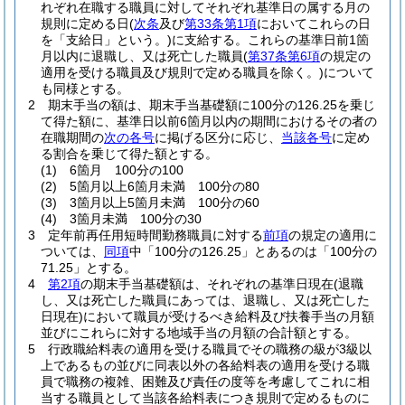
れぞれ在職する職員に対してそれぞれ基準日の属する月の
規則に定める日
(
次条
及び
第33条第1項
においてこれらの日
を「支給日」という。)
に支給する。
これらの基準日前1箇
月以内に退職し、又は死亡した職員
(
第37条第6項
の規定の
適用を受ける職員及び規則で定める職員を除く。)
について
も同様とする。
2
期末手当の額は、期末手当基礎額に100分の126.25を乗じ
て得た額に、基準日以前6箇月以内の期間におけるその者の
在職期間の
次の各号
に掲げる区分に応じ、
当該各号
に定め
る割合を乗じて得た額とする。
(1)
6箇月 100分の100
(2)
5箇月以上6箇月未満 100分の80
(3)
3箇月以上5箇月未満 100分の60
(4)
3箇月未満 100分の30
3
定年前再任用短時間勤務職員に対する
前項
の規定の適用に
ついては、
同項
中「100分の126.25」とあるのは「100分の
71.25」とする。
4
第2項
の期末手当基礎額は、それぞれの基準日現在
(退職
し、又は死亡した職員にあっては、退職し、又は死亡した
日現在)
において職員が受けるべき給料及び扶養手当の月額
並びにこれらに対する地域手当の月額の合計額とする。
5
行政職給料表の適用を受ける職員でその職務の級が3級以
上であるもの並びに同表以外の各給料表の適用を受ける職
員で職務の複雑、困難及び責任の度等を考慮してこれに相
当する職員として当該各給料表につき規則で定めるものに