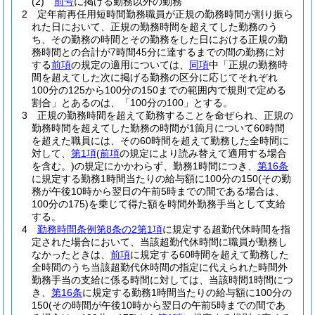
(2)
前号
に掲げる勤務以外の勤務
2
定年前再任用短時間勤務職員が正規の勤務時間が割り振ら
れた日において、正規の勤務時間を超えてした勤務のう
ち、その勤務の時間とその勤務をした日における正規の勤
務時間との合計が7時間45分に達するまでの間の勤務に対
する
前項
の規定の適用については、
同項
中「正規の勤務時
間を超えてした次に掲げる勤務の区分に応じてそれぞれ
100分の125から100分の150までの範囲内で規則で定める
割合」とあるのは、「100分の100」とする。
3
正規の勤務時間を超えて勤務することを命ぜられ、正規の
勤務時間を超えてした勤務の時間が1箇月について60時間
を超えた職員には、その60時間を超えて勤務した全時間に
対して、
第1項
(
前項
の規定により読み替えて適用する場合
を含む。)
の規定にかかわらず、勤務1時間につき、
第16条
に規定する勤務1時間当たりの給与額に100分の150
(その勤
務が午後10時から翌日の午前5時までの間である場合は、
100分の175)
を乗じて得た額を時間外勤務手当として支給
する。
4
勤務時間条例第8条の2第1項
に規定する超勤代休時間を指
定された場合において、当該超勤代休時間に職員が勤務し
なかったときは、
前項
に規定する60時間を超えて勤務した
全時間のうち当該超勤代休時間の指定に代えられた時間外
勤務手当の支給に係る時間に対しては、当該時間1時間につ
き、
第16条
に規定する勤務1時間当たりの給与額に100分の
150
(その時間が午後10時から翌日の午前5時までの間であ