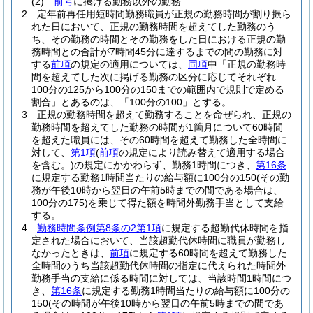
(2)
前号
に掲げる勤務以外の勤務
2
定年前再任用短時間勤務職員が正規の勤務時間が割り振ら
れた日において、正規の勤務時間を超えてした勤務のう
ち、その勤務の時間とその勤務をした日における正規の勤
務時間との合計が7時間45分に達するまでの間の勤務に対
する
前項
の規定の適用については、
同項
中「正規の勤務時
間を超えてした次に掲げる勤務の区分に応じてそれぞれ
100分の125から100分の150までの範囲内で規則で定める
割合」とあるのは、「100分の100」とする。
3
正規の勤務時間を超えて勤務することを命ぜられ、正規の
勤務時間を超えてした勤務の時間が1箇月について60時間
を超えた職員には、その60時間を超えて勤務した全時間に
対して、
第1項
(
前項
の規定により読み替えて適用する場合
を含む。)
の規定にかかわらず、勤務1時間につき、
第16条
に規定する勤務1時間当たりの給与額に100分の150
(その勤
務が午後10時から翌日の午前5時までの間である場合は、
100分の175)
を乗じて得た額を時間外勤務手当として支給
する。
4
勤務時間条例第8条の2第1項
に規定する超勤代休時間を指
定された場合において、当該超勤代休時間に職員が勤務し
なかったときは、
前項
に規定する60時間を超えて勤務した
全時間のうち当該超勤代休時間の指定に代えられた時間外
勤務手当の支給に係る時間に対しては、当該時間1時間につ
き、
第16条
に規定する勤務1時間当たりの給与額に100分の
150
(その時間が午後10時から翌日の午前5時までの間であ