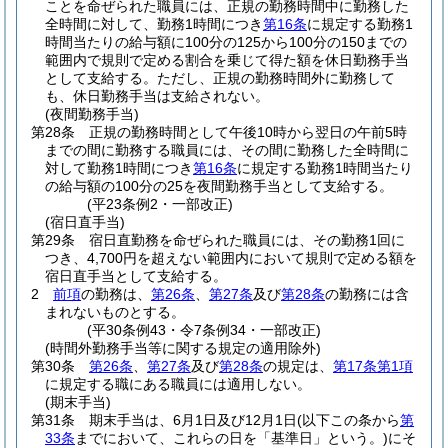
ことを命ぜられた職員には、正規の勤務時間中に勤務した
全時間に対して、勤務1時間につき
第16条
に規定する勤務1
時間当たりの給与額に100分の125から100分の150までの
範囲内で規則で定める割合を乗じて得た額を休日勤務手当
として支給する。
ただし、正規の勤務時間外に勤務して
も、休日勤務手当は支給されない。
(夜間勤務手当)
第28条
正規の勤務時間として午後10時から翌日の午前5時
までの間に勤務する職員には、その間に勤務した全時間に
対して勤務1時間につき
第16条
に規定する勤務1時間当たり
の給与額の100分の25を夜間勤務手当として支給する。
(平23条例2・一部改正)
(宿日直手当)
第29条
宿日直勤務を命ぜられた職員には、その勤務1回に
つき、4,700円を超えない範囲内において規則で定める額を
宿日直手当として支給する。
2
前項
の勤務は、
第26条
、
第27条
及び
第28条
の勤務には含
まれないものとする。
(平30条例43・令7条例34・一部改正)
(時間外勤務手当等に関する規定の適用除外)
第30条
第26条
、
第27条
及び
第28条
の規定は、
第17条第1項
に規定する職にある職員には適用しない。
(期末手当)
第31条
期末手当は、6月1日及び12月1日
(以下この条から
第
33条
までにおいて、これらの日を「基準日」という。)
にそ