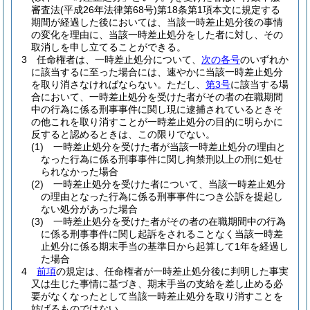
審査法
(平成26年法律第68号)
第18条第1項本文に規定する
期間が経過した後においては、当該一時差止処分後の事情
の変化を理由に、当該一時差止処分をした者に対し、その
取消しを申し立てることができる。
3
任命権者は、一時差止処分について、
次の各号
のいずれか
に該当するに至った場合には、速やかに当該一時差止処分
を取り消さなければならない。
ただし、
第3号
に該当する場
合において、一時差止処分を受けた者がその者の在職期間
中の行為に係る刑事事件に関し現に逮捕されているときそ
の他これを取り消すことが一時差止処分の目的に明らかに
反すると認めるときは、この限りでない。
(1)
一時差止処分を受けた者が当該一時差止処分の理由と
なった行為に係る刑事事件に関し拘禁刑以上の刑に処せ
られなかった場合
(2)
一時差止処分を受けた者について、当該一時差止処分
の理由となった行為に係る刑事事件につき公訴を提起し
ない処分があった場合
(3)
一時差止処分を受けた者がその者の在職期間中の行為
に係る刑事事件に関し起訴をされることなく当該一時差
止処分に係る期末手当の基準日から起算して1年を経過し
た場合
4
前項
の規定は、任命権者が一時差止処分後に判明した事実
又は生じた事情に基づき、期末手当の支給を差し止める必
要がなくなったとして当該一時差止処分を取り消すことを
妨げるものではない。