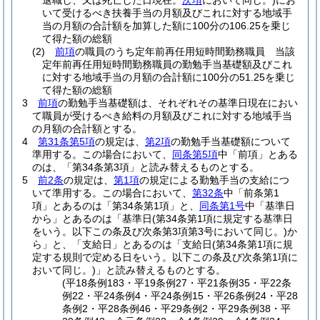
退職し、又は死亡した日現在。
次項
において同じ。)
にお
いて受けるべき扶養手当の月額及びこれに対する地域手
当の月額の合計額を加算した額に100分の106.25を乗じ
て得た額の総額
(2)
前項
の職員のうち定年前再任用短時間勤務職員 当該
定年前再任用短時間勤務職員の勤勉手当基礎額及びこれ
に対する地域手当の月額の合計額に100分の51.25を乗じ
て得た額の総額
3
前項
の勤勉手当基礎額は、それぞれその基準日現在におい
て職員が受けるべき給料の月額及びこれに対する地域手当
の月額の合計額とする。
4
第31条第5項
の規定は、
第2項
の勤勉手当基礎額について
準用する。
この場合において、
同条第5項
中「前項」とある
のは、「第34条第3項」と読み替えるものとする。
5
前2条
の規定は、
第1項
の規定による勤勉手当の支給につ
いて準用する。
この場合において、
第32条
中「前条第1
項」とあるのは「第34条第1項」と、
同条第1号
中「基準日
から」とあるのは「基準日
(第34条第1項に規定する基準日
をいう。以下この条及び次条第3項第3号において同じ。)
か
ら」と、「支給日」とあるのは「支給日
(第34条第1項に規
定する規則で定める日をいう。以下この条及び次条第1項に
おいて同じ。)
」と読み替えるものとする。
(平18条例183・平19条例27・平21条例35・平22条
例22・平24条例4・平24条例15・平26条例24・平28
条例2・平28条例46・平29条例2・平29条例38・平