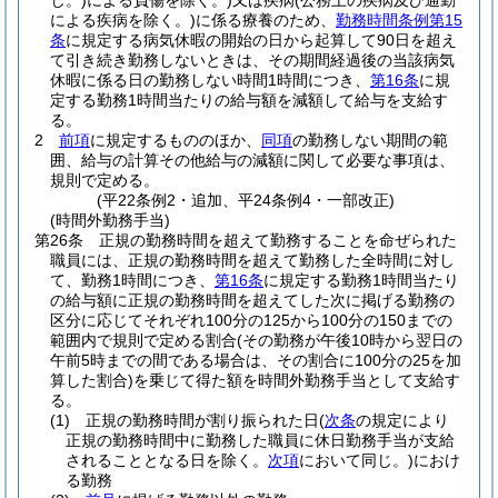
じ。)
による負傷を除く。)
又は疾病
(公務上の疾病及び通勤
による疾病を除く。)
に係る療養のため、
勤務時間条例第15
条
に規定する病気休暇の開始の日から起算して90日を超え
て引き続き勤務しないときは、その期間経過後の当該病気
休暇に係る日の勤務しない時間1時間につき、
第16条
に規
定する勤務1時間当たりの給与額を減額して給与を支給す
る。
2
前項
に規定するもののほか、
同項
の勤務しない期間の範
囲、給与の計算その他給与の減額に関して必要な事項は、
規則で定める。
(平22条例2・追加、平24条例4・一部改正)
(時間外勤務手当)
第26条
正規の勤務時間を超えて勤務することを命ぜられた
職員には、正規の勤務時間を超えて勤務した全時間に対し
て、勤務1時間につき、
第16条
に規定する勤務1時間当たり
の給与額に正規の勤務時間を超えてした次に掲げる勤務の
区分に応じてそれぞれ100分の125から100分の150までの
範囲内で規則で定める割合
(その勤務が午後10時から翌日の
午前5時までの間である場合は、その割合に100分の25を加
算した割合)
を乗じて得た額を時間外勤務手当として支給す
る。
(1)
正規の勤務時間が割り振られた日
(
次条
の規定により
正規の勤務時間中に勤務した職員に休日勤務手当が支給
されることとなる日を除く。
次項
において同じ。)
におけ
る勤務