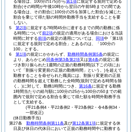
る場合は、100分の175)
から
第1項
に規定する規則で定める
割合
(その時間が午後10時から翌日の午前5時までの間であ
る場合は、その割合に100分の25を加算した割合)
を減じた
割合を乗じて得た額の時間外勤務手当を支給することを要
しない。
5
第2項
に規定する7時間45分に達するまでの間の勤務に係
る時間について
前2項
の規定の適用がある場合における当該
時間に対する
前項
の規定の適用については、
同項
中「第1項
に規定する規則で定める割合」とあるのは、「100分の
100」とする。
6
第1項
の規定にかかわらず、
勤務時間条例第5条
の規定に
より、あらかじめ
同条例第3条第2項
又は
第4条
の規定に基
づき割り振られた1週間の正規の勤務時間
(以下この項にお
いて「割振り変更前の正規の勤務時間」という。)
を超えて
勤務することを命ぜられた職員には、割振り変更前の正規
の勤務時間を超えて勤務した全時間
(規則で定める時間を除
く。)
に対して、勤務1時間につき、
第16条
に規定する勤務
1時間当たりの給与額に100分の25から100分の50までの範
囲内で規則で定める割合を乗じて得た額を時間外勤務手当
として支給する。
(平21条例4・平22条例2・平23条例2・令4条例34・
一部改正)
(休日勤務手当)
第27条
勤務時間条例第11条
及び
第12条第1項
に規定する休
日及び休日の代休日において正規の勤務時間中に勤務する