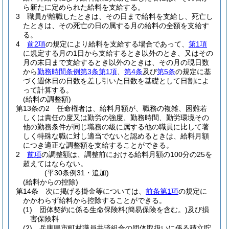
ら新たに定められた給料を支給する。
3
職員が離職したときは、その日まで給料を支給し、死亡し
たときは、その死亡の日の属する月の給料の全額を支給す
る。
4
前2項
の規定により給料を支給する場合であって、
第1項
に規定する月の1日から支給するとき以外のとき、又はその
月の末日まで支給するとき以外のときは、その月の現日数
から
勤務時間条例第3条第1項
、
第4条
及び
第5条
の規定に基
づく週休日の日数を差し引いた日数を基礎として日割によ
って計算する。
(給料の調整額)
第13条の2
任命権者は、給料月額が、職務の複雑、困難若
しくは責任の度又は勤労の強度、勤務時間、勤労環境その
他の勤務条件が同じ職務の級に属する他の職員に比して著
しく特殊な職に対し適当でないと認めるときは、給料月額
につき適正な調整額を支給することができる。
2
前項
の調整額は、調整前における給料月額の100分の25を
超えてはならない。
(平30条例31・追加)
(給料からの控除)
第14条
次に掲げる掛金等については、
前条第1項
の規定に
かかわらず給料から控除することができる。
(1)
団体契約に係る生命保険料
(簡易保険を含む。)
及び損
害保険料
(2)
兵庫県市町村職員共済組合の団体取扱いに係る積立貯