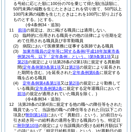
る号給に応じた額に100分の70を乗じて得た額
(当該額に、
50円未満の端数を生じたときはこれを切り捨て、50円以上
100円未満の端数を生じたときはこれを100円に切り上げる
ものとする。)
とする。
(令4条例34・追加)
11
前項
の規定は、次に掲げる職員には適用しない。
(1)
臨時的に任用される職員その他の法律により任期を定
めて任用される職員及び非常勤職員
(2)
病院において医療業務に従事する医師である職員
(3)
加東市職員の定年等に関する条例
(平成18年加東市条
例第26号。以下「定年条例」という。)
第9条第1項
又は
第2項
の規定により法第28条の2第1項に規定する異動期
間
(
定年条例第9条第1項
又は
第2項
の規定により延長され
た期間を含む。)
を延長された
定年条例第6条
に規定する
職を占める職員
(4)
定年条例第4条第1項
又は
第2項
の規定により勤務して
いる職員
(
定年条例第2条
に規定する定年退職日において
前項
の規定が適用されていた職員を除く。)
(令4条例34・追加)
12
法第28条の2第4項に規定する他の職への降任等をされた
職員であって、当該他の職への降任等をされた日
(以下この
項及び
附則第14項
において「異動日」という。)
の前日から
引き続き同一の給料表の適用を受ける職員のうち、特定日
に
附則第10項
の規定により当該職員の受ける給料月額
(以下
この項において「特定日給料月額」という。)
が異動日の前