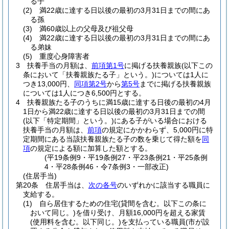
る子
(2)
満22歳に達する日以後の最初の3月31日までの間にあ
る孫
(3)
満60歳以上の父母及び祖父母
(4)
満22歳に達する日以後の最初の3月31日までの間にあ
る弟妹
(5)
重度心身障害者
3
扶養手当の月額は、
前項第1号
に掲げる扶養親族
(以下この
条において「扶養親族たる子」という。)
については1人に
つき13,000円、
同項第2号
から
第5号
までに掲げる扶養親族
については1人につき6,500円とする。
4
扶養親族たる子のうちに満15歳に達する日後の最初の4月
1日から満22歳に達する日以後の最初の3月31日までの間
(以下「特定期間」という。)
にある子がいる場合における
扶養手当の月額は、
前項
の規定にかかわらず、5,000円に特
定期間にある当該扶養親族たる子の数を乗じて得た額を
同
項
の規定による額に加算した額とする。
(平19条例9・平19条例27・平23条例21・平25条例
4・平28条例46・令7条例3・一部改正)
(住居手当)
第20条
住居手当は、
次の各号
のいずれかに該当する職員に
支給する。
(1)
自ら居住するための住宅
(貸間を含む。以下この条に
おいて同じ。)
を借り受け、月額16,000円を超える家賃
(使用料を含む。以下同じ。)
を支払っている職員
(市が設