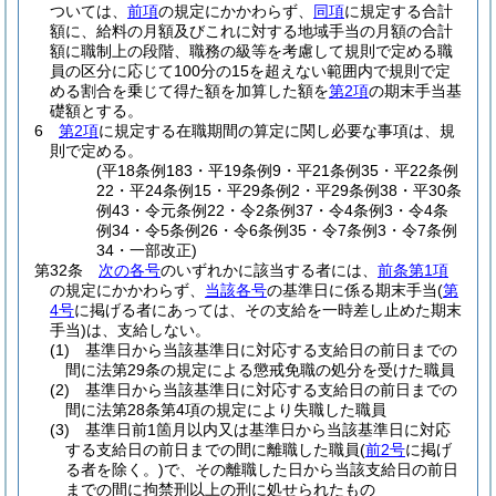
ついては、
前項
の規定にかかわらず、
同項
に規定する合計
額に、給料の月額及びこれに対する地域手当の月額の合計
額に職制上の段階、職務の級等を考慮して規則で定める職
員の区分に応じて100分の15を超えない範囲内で規則で定
める割合を乗じて得た額を加算した額を
第2項
の期末手当基
礎額とする。
6
第2項
に規定する在職期間の算定に関し必要な事項は、規
則で定める。
(平18条例183・平19条例9・平21条例35・平22条例
22・平24条例15・平29条例2・平29条例38・平30条
例43・令元条例22・令2条例37・令4条例3・令4条
例34・令5条例26・令6条例35・令7条例3・令7条例
34・一部改正)
第32条
次の各号
のいずれかに該当する者には、
前条第1項
の規定にかかわらず、
当該各号
の基準日に係る期末手当
(
第
4号
に掲げる者にあっては、その支給を一時差し止めた期末
手当)
は、支給しない。
(1)
基準日から当該基準日に対応する支給日の前日までの
間に法第29条の規定による懲戒免職の処分を受けた職員
(2)
基準日から当該基準日に対応する支給日の前日までの
間に法第28条第4項の規定により失職した職員
(3)
基準日前1箇月以内又は基準日から当該基準日に対応
する支給日の前日までの間に離職した職員
(
前2号
に掲げ
る者を除く。)
で、その離職した日から当該支給日の前日
までの間に拘禁刑以上の刑に処せられたもの