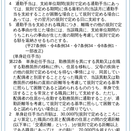
4
通勤手当は、支給単位期間
(規則で定める通勤手当にあっ
ては、規則で定める期間)
に係る最初の月
(当該月に通勤手
当を支給することが困難な場合として規則で定める場合に
あっては、その翌月)
の規則で定める日に支給する。
5
通勤手当を支給される職員につき、離職その他の規則で定
める事由が生じた場合には、当該職員に、支給単位期間の
うちこれらの事由が生じた後の期間を考慮して規則で定め
る額を返納させるものとする。
(平27条例6・令4条例34・令7条例34・令8条例1・
一部改正)
(単身赴任手当)
第22条
単身赴任手当は、勤務箇所を異にする異動又は在職
する勤務箇所の移転に伴い、住居を移転し、父母の疾病そ
の他の規則で定めるやむを得ない事情により、同居してい
た配偶者と別居することとなった職員で、当該異動又は勤
務箇所の移転の直前の距離等を考慮して規則で定める基準
に照らして困難であると認められるもののうち、単身で生
活することを常況とする職員に対して支給する。
ただし、
配偶者の住居から在勤する勤務箇所に通勤することが、通
勤距離等を考慮して規則で定める基準に照らして困難であ
ると認められない場合は、この限りでない。
2
単身赴任手当の月額は、30,000円
(規則で定めるところに
より算定した職員の住居と配偶者の住居との間の交通距離
(以下単に「交通距離」という。)
が規則で定める距離以上
である職員にあっては、その額に、70,000円を超えない範