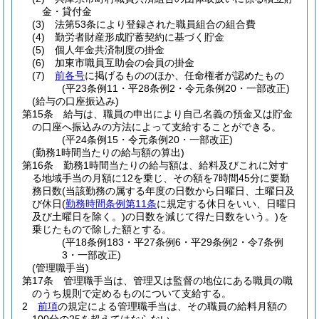
金・貸付金
(3)
法第53条により登録された職員組合の組合費
(4)
勤労者財産形成貯蓄契約に基づく貯金
(5)
個人年金共済制度の掛金
(6)
加東市職員互助会の会員の掛金
(7)
前各号
に掲げるもののほか、任命権者が認めたもの
(平23条例11・平28条例2・令元条例20・一部改正)
(給与の口座振込み)
第15条
給与は、職員の申出により自己名義の預金又は貯金
の口座へ振込みの方法によって支給することができる。
(平24条例15・令元条例20・一部改正)
(勤務1時間当たりの給与額の算出)
第16条
勤務1時間当たりの給与額は、給料及びこれに対す
る地域手当の月額に12を乗じ、その額を7時間45分に要勤
務日数
(当該勤務の属する年度の日数から日曜日、土曜日及
び休日
(
勤務時間条例第11条
に規定する休日をいい、日曜日
及び土曜日を除く。)
の日数を減じて得た日数をいう。)
を
乗じたもので除した額とする。
(平18条例183・平27条例6・平29条例2・令7条例
3・一部改正)
(管理職手当)
第17条
管理職手当は、管理又は監督の地位にある職員の職
のうち規則で定めるものについて支給する。
2
前項
の規定による管理職手当は、その職員の給料月額の