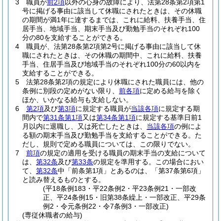
3
職員が
前2項
以外の心身の故障により、法第28条第2項第1
号に掲げる事由に該当して休職にされたときは、その休職
の期間が満1年に達するまでは、これに給料、扶養手当、住
居手当、地域手当、期末手当及び勤勉手当のそれぞれ100
分の80を支給することができる。
4
職員が、法第28条第2項第2号に掲げる事由に該当して休
職にされたときは、その休職の期間中、これに給料、扶養
手当、住居手当及び地域手当のそれぞれ100分の60以内を
支給することができる。
5
法第28条第2項の規定により休職にされた職員には、他の
条例に別段の定めがない限り、
前各項
に定める給与を除く
ほか、いかなる給与も支給しない。
6
第2項
及び
第3項
に規定する職員が
当該各項
に規定する期
間内で
第31条第1項
又は
第34条第1項
に規定する基準日前1
月以内に退職し、又は死亡したときは、
当該各項
の例によ
る額の期末手当及び勤勉手当を支給することができる。
た
だし、規則で定める職員については、この限りでない。
7
前項
の規定の適用を受ける職員の期末手当の支給について
は、
第32条
及び
第33条
の規定を準用する。
この場合におい
て、
第32条
中「前条第1項」とあるのは、「第37条第6項」
と読み替えるものとする。
(平18条例183・平22条例2・平23条例21・一部改
正、平24条例15・旧第38条繰上・一部改正、平29条
例2・令元条例22・令7条例3・一部改正)
(専従休職者の給与)