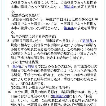
の職員であった職員については、当該職員であった期間を
本市の職員であった期間とみなし、
第31条
の規定を適用す
る。
(勤勉手当の取扱い)
7
継続採用職員のうち、平成17年12月2日以後合併関係町等
の職員であった職員については、当該職員であった期間を
本市の職員であった期間とみなし、
第34条
の規定を適用す
る。
(給与の減額に関する経過措置)
8
継続採用職員のうち、新市設置の日前において
第25条
の
規定に相当する合併前の条例等の規定による給与の減額を
必要とする職員に係る給与の減額は、この条例による給与
の減額とみなし、合併前の条例等の規定により算出された
額を平成18年4月以後に支給する給与から減ずる。
(その他の経過措置)
9
第5項
から
前項
までに定めるもののほか、新市設置の日の
前日までに合併前の条例等の規定によりなされた給与に係
る処分、手続その他の行為は、それぞれこの条例の相当規
定によりなされた給与に係る処分、手続その他の行為とみ
なし、期間は通算する。
(60歳に達した職員の給与に関する特例)
10
当分の間、職員の給料月額は、当該職員が60歳に達した
日後における最初の4月1日
(
附則第12項
において「特定
日」という。)
以後、当該職員に適用される給料表の給料月
額のうち、当該職員の属する職務の級及び当該職員の受け