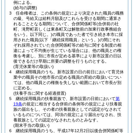
例による。
(給与の調整)
3
任命権者は、この条例の規定により決定された職員の職務
の級、号給又は給料月額及びこれらを受ける期間に通算さ
れることとなる期間について、合併関係町等
(合併前の社
町、滝野町若しくは東条町又は解散前の加東行政事務組合
をいう。以下同じ。)
の職員であった者で引き続き本市に採
用された職員
(以下「継続採用職員」という。)
の間にそれ
ぞれ採用されていた合併関係町等の給与に関する制度の相
違によって不均衡が生じている場合には、他の職員との権
衡を考慮し、別に市長が定める基準により新市設置の日以
後できるだけ早期に所要の調整を行うものとする。
(育児休業等の取扱い)
4
継続採用職員のうち、新市設置の日の前日において育児休
業中の職員その他市長の定める職員の昇給の取扱いについ
ては、他の職員との権衡を失しない範囲において市長が別
に定める。
(扶養手当に関する経過措置)
5
継続採用職員の扶養親族で、新市設置の日前において
第
19条
の規定に相当する合併前の条例等の規定により扶養親
族の届出をし、その者の扶養親族としての認定がなされて
いるものについては、同項の規定により届出がなされ、扶
養親族としての認定がなされたものとみなす。
(期末手当の取扱い)
6
継続採用職員のうち、平成17年12月2日以後合併関係町等