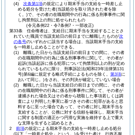
(4)
次条第1項
の規定により期末手当の支給を一時差し止
める処分を受けた者
(当該処分を取り消された者を除
く。)
で、その者の在職期間中の行為に係る刑事事件に関
し拘禁刑以上の刑に処せられたもの
(令元条例22・令7条例7・一部改正)
第33条
任命権者は、支給日に期末手当を支給することとさ
れていた職員で当該支給日の前日までに離職したものが
次
の各号
のいずれかに該当する場合は、当該期末手当の支給
を一時差し止めることができる。
(1)
離職した日から当該支給日の前日までの間に、その者
の在職期間中の行為に係る刑事事件に関して、その者が
起訴
(当該起訴に係る犯罪について拘禁刑以上の刑が定め
られているものに限り、刑事訴訟法
(昭和23年法律第131
号)
第6編に規定する略式手続によるものを除く。
第3項
に
おいて同じ。)
をされ、その判決が確定していない場合
(2)
離職した日から当該支給日の前日までの間に、その者
の在職期間中の行為に係る刑事事件に関して、その者が
逮捕された場合又はその者から聴取した事項若しくは調
査により判明した事実に基づきその者に犯罪があると思
料するに至った場合であって、その者に対し期末手当を
支給することが、公務に対する信頼を確保し、期末手当
に関する制度の適正かつ円滑な実施を維持する上で重大
な支障を生ずると認めるとき。
2
前項
の規定による期末手当の支給を一時差し止める処分
(以下「一時差止処分」という。)
を受けた者は、行政不服