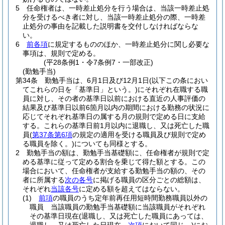
5
任命権者は、一時差止処分を行う場合は、当該一時差止処
分を受けるべき者に対し、当該一時差止処分の際、一時差
止処分の事由を記載した説明書を交付しなければならな
い。
6
前各項
に規定するもののほか、一時差止処分に関し必要な
事項は、規則で定める。
(平28条例1・令7条例7・一部改正)
(勤勉手当)
第34条
勤勉手当は、6月1日及び12月1日
(以下この条におい
てこれらの日を「基準日」という。)
にそれぞれ在職する職
員に対し、その者の基準日以前における直近の人事評価の
結果及び基準日以前6箇月以内の期間における勤務の状況に
応じてそれぞれ基準日の属する月の規則で定める日に支給
する。
これらの基準日前1月以内に退職し、又は死亡した職
員
(
第37条第6項
の規定の適用を受ける職員及び規則で定め
る職員を除く。)
についても同様とする。
2
勤勉手当の額は、勤勉手当基礎額に、任命権者が規則で定
める基準に従って定める割合を乗じて得た額とする。
この
場合において、任命権者が支給する勤勉手当の額の、その
者に所属する
次の各号
に掲げる職員の区分ごとの総額は、
それぞれ
当該各号
に定める額を超えてはならない。
(1)
前項
の職員のうち定年前再任用短時間勤務職員以外の
職員 当該職員の勤勉手当基礎額に当該職員がそれぞれ
その基準日現在
(退職し、又は死亡した職員にあっては、