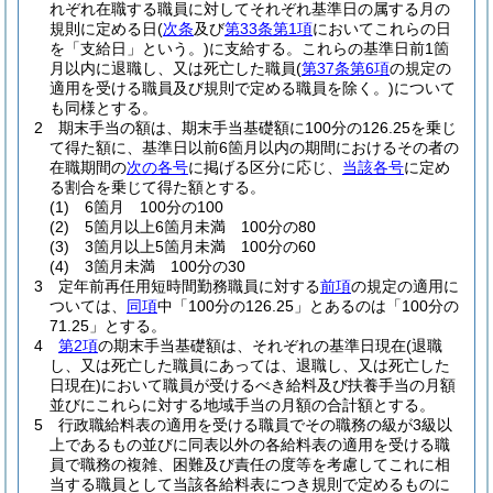
れぞれ在職する職員に対してそれぞれ基準日の属する月の
規則に定める日
(
次条
及び
第33条第1項
においてこれらの日
を「支給日」という。)
に支給する。
これらの基準日前1箇
月以内に退職し、又は死亡した職員
(
第37条第6項
の規定の
適用を受ける職員及び規則で定める職員を除く。)
について
も同様とする。
2
期末手当の額は、期末手当基礎額に100分の126.25を乗じ
て得た額に、基準日以前6箇月以内の期間におけるその者の
在職期間の
次の各号
に掲げる区分に応じ、
当該各号
に定め
る割合を乗じて得た額とする。
(1)
6箇月 100分の100
(2)
5箇月以上6箇月未満 100分の80
(3)
3箇月以上5箇月未満 100分の60
(4)
3箇月未満 100分の30
3
定年前再任用短時間勤務職員に対する
前項
の規定の適用に
ついては、
同項
中「100分の126.25」とあるのは「100分の
71.25」とする。
4
第2項
の期末手当基礎額は、それぞれの基準日現在
(退職
し、又は死亡した職員にあっては、退職し、又は死亡した
日現在)
において職員が受けるべき給料及び扶養手当の月額
並びにこれらに対する地域手当の月額の合計額とする。
5
行政職給料表の適用を受ける職員でその職務の級が3級以
上であるもの並びに同表以外の各給料表の適用を受ける職
員で職務の複雑、困難及び責任の度等を考慮してこれに相
当する職員として当該各給料表につき規則で定めるものに