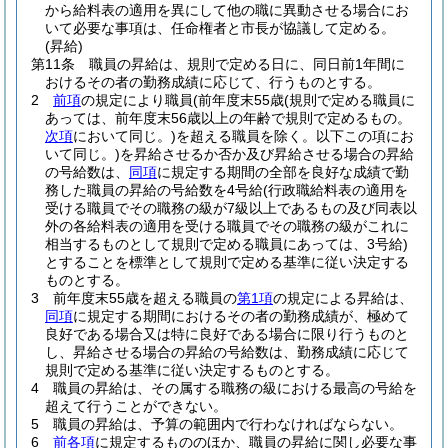
から給料表の適用を異にして他の職に異動させる場合にお
いて必要な事項は、任命権者と市長が協議して定める。
(昇給)
第11条
職員の昇給は、規則で定める日に、同日前1年間に
おけるその者の勤務成績に応じて、行うものとする。
2
前項
の規定により職員
(前年度末55歳
(規則で定める職員に
あっては、前年度末56歳以上の年齢で規則で定めるもの。
次項
において同じ。)
を超える職員を除く。以下この項にお
いて同じ。)
を昇給させるか否か及び昇給させる場合の昇給
の号給数は、
同項
に規定する期間の全部を良好な成績で勤
務した職員の昇給の号給数を4号給
(行政職給料表の適用を
受ける職員でその職務の級が7級以上であるもの及び同表以
外の各給料表の適用を受ける職員でその職務の級がこれに
相当するものとして規則で定める職員にあっては、3号給)
とすることを標準として規則で定める基準に従い決定する
ものとする。
3
前年度末55歳を超える職員の
第1項
の規定による昇給は、
同項
に規定する期間におけるその者の勤務成績が、極めて
良好である場合又は特に良好である場合に限り行うものと
し、昇給させる場合の昇給の号給数は、勤務成績に応じて
規則で定める基準に従い決定するものとする。
4
職員の昇給は、その属する職務の級における最高の号給を
超えて行うことができない。
5
職員の昇給は、予算の範囲内で行わなければならない。
6
前各項
に規定するもののほか、職員の昇給に関し必要な事