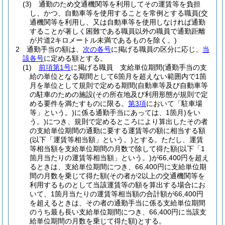
(3)
通勤のため交通機関等を利用してその運賃等を負担
し、かつ、自動車等を使用することを常例とする職員
(交
通機関等を利用し、又は自動車等を使用しなければ通勤
することが著しく困難である職員以外の職員で通勤距離
が片道2キロメートル未満であるものを除く。)
2
通勤手当の額は、
次の各号
に掲げる職員の区分に応じ、
当
該各号
に定める額とする。
(1)
前項第1号
に掲げる職員 支給単位期間
(通勤手当の支
給の単位となる期間として6箇月を超えない範囲内で1箇
月を単位として規則で定める期間
(自動車等及び自動車等
の駐車のための施設
(その所在地及び利用形態が規則で定
める要件を満たすものに限る。
第3項
において「駐車場
等」という。)
に係る通勤手当にあっては、1箇月)
をい
う。)
につき、規則で定めるところにより算出したその者
の支給単位期間の通勤に要する運賃等の額に相当する額
(以下「運賃等相当額」という。)
とする。
ただし、運賃
等相当額を支給単位期間の月数で除して得た額
(以下「1
箇月当たりの運賃等相当額」という。)
が66,400円を超え
るときは、支給単位期間につき、66,400円に支給単位期
間の月数を乗じて得た額
(その者が2以上の交通機関等を
利用するものとして当該運賃等の額を算出する場合にお
いて、1箇月当たりの運賃等相当額の合計額が66,400円
を超えるときは、その者の通勤手当に係る支給単位期間
のうち最も長い支給単位期間につき、66,400円に当該支
給単位期間の月数を乗じて得た額)
とする。