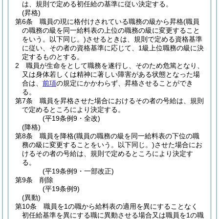
は、規則で定める初任給の基準に従い決定する。
(昇格)
第6条
職員の現に格付けされている職務の級から昇格
(職員
の職務の級を同一給料表の上位の職務の級に変更すること
をいう。以下同じ。)
させるときは、規則で定める資格基準
に従い、その者の資格基準に応じて、1級上位職務の級に決
定するものとする。
2
職員が生命をとして職務を遂行し、そのため危篤となり、
又は身体若しくは精神に著しい障害がある状態となった場
合は、
前項
の規定にかかわらず、昇格させることができ
る。
第7条
職員を昇格させた場合におけるその者の号給は、規則
で定めるところにより決定する。
(平19条例9・全改)
(降格)
第8条
職員を降格
(職員の職務の級を同一給料表の下位の職
務の級に変更することをいう。以下同じ。)
させた場合にお
けるその者の号給は、規則で定めるところにより決定す
る。
(平19条例9・一部改正)
第9条
削除
(平19条例9)
(異動)
第10条
職員を1の職から給料表の適用を異にすることなく
初任給基準を異にする職に異動させる場合又は職員を1の職