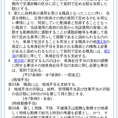
囲内で交通距離の区分に応じて規則で定める額を加算した
額)
とする。
3
新たに給料表の適用を受ける職員となったことに伴い、住
居を移転し、父母の疾病その他の規則で定めるやむを得な
い事情により、同居していた配偶者と別居することとなっ
た職員で、当該適用の直前の住居から当該適用の直後に在
勤する勤務箇所に通勤することが通勤距離等を考慮して規
則で定める基準に照らして困難であると認められるものの
うち、単身で生活することを常況とする職員その他
第1項
の
規定による単身赴任手当を支給される職員との権衡上必要
があると認められるものとして規則で定める職員には、
前2
項
の規定に準じて、単身赴任手当を支給する。
4
前3項
に規定するもののほか、単身赴任手当の支給の調整
に関する事項その他単身赴任手当の支給に関し必要な事項
は、規則で定める。
(平27条例6・令7条例3・一部改正)
(地域手当)
第23条
職員には、地域手当を支給する。
2
地域手当の月額は、給料、管理職手当及び扶養手当の月額
の合計額に100分の4を乗じて得た額とする。
(令7条例3・全改)
(特殊勤務手当)
第24条
著しく危険、不快、不健康又は困難な勤務その他著
しく特殊な勤務で給与上特別の考慮を必要とし、かつ、そ
の特殊性を給料で考慮することが適当でないと認められる