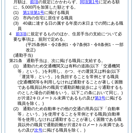
月額は、
前項
の規定にかかわらず、
同項第1号
に定める額
に、5,000円を加算した額とする。
(1)
第1項第1号
に掲げる職員
(2)
市内の住宅に居住する職員
(3)
40歳に達する日の属する年度の末日までの間にある職
員
4
前3項
に規定するもののほか、住居手当の支給について必
要な事項は、規則で定める。
(平25条例4・令2条例1・令7条例3・令8条例1・一部
改正)
(通勤手当)
第21条
通勤手当は、次に掲げる職員に支給する。
(1)
通勤のため交通機関又は有料の道路
(以下「交通機関
等」という。)
を利用し、かつ、その運賃又は料金
(以下
「運賃等」という。)
を負担することを常例とする職員
(交通機関等を利用しなければ通勤することが著しく困難
である職員以外の職員で通勤距離
(徒歩により通勤するも
のとした場合の距離をいう。以下この条において同じ。)
が片道2キロメートル未満であるもの及び
第3号
に掲げる
職員を除く。)
(2)
通勤のため自動車その他の交通の用具
(以下「自動車
等」という。)
を使用することを常例とする職員
(自動車
等を使用しなければ通勤することが著しく困難である職
員以外の職員で通勤距離が片道2キロメートル未満である
もの及び
次号
に掲げる職員を除く。)