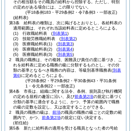
その相当額をその職員の給料から控除する。
ただし、特別
の定めがある場合には、この限りでない。
(平18条例183・平29条例2・令7条例3・一部改正)
(給料表)
第3条
給料表の種類は、次に掲げるとおりとし、各給料表の
適用範囲は、それぞれ当該給料表に定めるところによる。
(1)
行政職給料表
(
別表第1
)
(2)
技能労務職給料表
(
別表第2
)
(3)
医療職給料表
(1)
(
別表第3
)
(4)
医療職給料表
(2)
(
別表第4
)
(5)
医療職給料表
(3)
(
別表第5
)
2
職員の職務は、その複雑、困難及び責任の度に基づき、こ
れを給料表に定める職務の級に分類するものとし、その分
類の基準となるべき職務の内容は、等級別基準職務表
(
別表
第6
)
に定めるところによる。
(平28条例2・平29条例2・平30条例43・平31条例
1・令元条例22・一部改正)
第4条
市長は、組織に関する法令、条例、規則及び執行機関
の定める規程の趣旨に沿い、及び
前条第2項
の規定に基づく
分類の基準に適合するように、かつ、予算の範囲内で職務
の級の定数を設定し、又は改定することができる。
2
職員の職務の級は、
前項
の職員の職務の級ごとの定数の範
囲内で、かつ、
前条第2項
の規定に従い決定する。
(初任給)
第5条
新たに給料表の適用を受ける職員となった者の号給