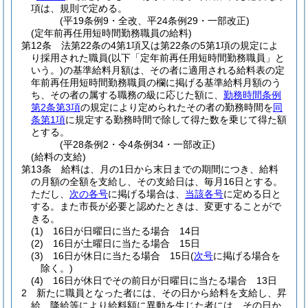
項は、規則で定める。
(平19条例9・全改、平24条例29・一部改正)
(定年前再任用短時間勤務職員の給料)
第12条
法第22条の4第1項又は第22条の5第1項の規定によ
り採用された職員
(以下「定年前再任用短時間勤務職員」と
いう。)
の基準給料月額は、その者に適用される給料表の定
年前再任用短時間勤務職員の欄に掲げる基準給料月額のう
ち、その者の属する職務の級に応じた額に、
勤務時間条例
第2条第3項
の規定により定められたその者の勤務時間を
同
条第1項
に規定する勤務時間で除して得た数を乗じて得た額
とする。
(平28条例2・令4条例34・一部改正)
(給料の支給)
第13条
給料は、月の1日から末日までの期間につき、給料
の月額の全額を支給し、その支給日は、毎月16日とする。
ただし、
次の各号
に掲げる場合は、
当該各号
に定める日と
する。
また市長が必要と認めたときは、変更することがで
きる。
(1)
16日が日曜日に当たる場合 14日
(2)
16日が土曜日に当たる場合 15日
(3)
16日が休日に当たる場合 15日
(
次号
に掲げる場合を
除く。)
(4)
16日が休日でその前日が日曜日に当たる場合 13日
2
新たに職員となった者には、その日から給料を支給し、昇
給、降給等により給料額に異動を生じた者には、その日か