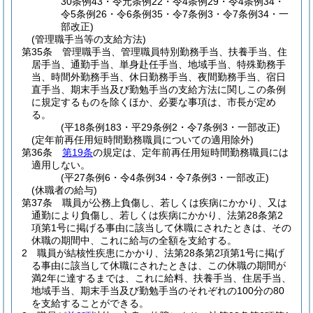
30条例43・令元条例22・令4条例29・令4条例34・
令5条例26・令6条例35・令7条例3・令7条例34・一
部改正)
(管理職手当等の支給方法)
第35条
管理職手当、管理職員特別勤務手当、扶養手当、住
居手当、通勤手当、単身赴任手当、地域手当、特殊勤務手
当、時間外勤務手当、休日勤務手当、夜間勤務手当、宿日
直手当、期末手当及び勤勉手当の支給方法に関しこの条例
に規定するものを除くほか、必要な事項は、市長が定め
る。
(平18条例183・平29条例2・令7条例3・一部改正)
(定年前再任用短時間勤務職員についての適用除外)
第36条
第19条
の規定は、定年前再任用短時間勤務職員には
適用しない。
(平27条例6・令4条例34・令7条例3・一部改正)
(休職者の給与)
第37条
職員が公務上負傷し、若しくは疾病にかかり、又は
通勤により負傷し、若しくは疾病にかかり、法第28条第2
項第1号に掲げる事由に該当して休職にされたときは、その
休職の期間中、これに給与の全額を支給する。
2
職員が結核性疾患にかかり、法第28条第2項第1号に掲げ
る事由に該当して休職にされたときは、この休職の期間が
満2年に達するまでは、これに給料、扶養手当、住居手当、
地域手当、期末手当及び勤勉手当のそれぞれの100分の80
を支給することができる。