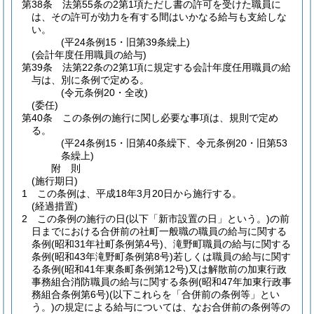
第38条
法第55条の2第1項ただし書の許可を受けた職員に
は、その許可が効力を有する間はいかなる給与も支給しな
い。
(平24条例15・旧第39条繰上)
(会計年度任用職員の給与)
第39条
法第22条の2第1項に規定する会計年度任用職員の給
与は、別に条例で定める。
(令元条例20・全改)
(委任)
第40条
この条例の施行に関し必要な事項は、規則で定め
る。
(平24条例15・旧第40条繰下、令元条例20・旧第53
条繰上)
附
則
(施行期日)
1
この条例は、平成18年3月20日から施行する。
(経過措置)
2
この条例の施行の日
(以下「新市設置の日」という。)
の前
日までにおける合併前の社町一般職の職員の給与に関する
条例
(昭和31年社町条例第4号)
、滝野町職員の給与に関する
条例
(昭和43年滝野町条例第8号)
若しくは職員の給与に関す
る条例
(昭和41年東条町条例第12号)
又は解散前の加東行政
事務組合消防職員の給与に関する条例
(昭和47年加東行政事
務組合条例第6号)
(以下これらを「合併前の条例等」とい
う。)
の規定による給与については、なお合併前の条例等の