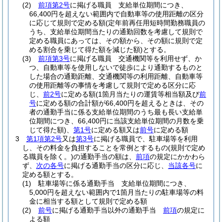
(2)
前項第2号
に掲げる職員 支給単位期間につき、
66,400円を超えない範囲内で自動車等の使用距離の区分
に応じて規則で定める額
(定年前再任用短時間勤務職員の
うち、支給単位期間当たりの通勤回数を考慮して規則で
定める職員にあっては、その額から、その額に規則で定
める割合を乗じて得た額を減じた額)
とする。
(3)
前項第3号
に掲げる職員 交通機関等を利用せず、か
つ、自動車等を使用しないで徒歩により通勤するものと
した場合の通勤距離、交通機関等の利用距離、自動車等
の使用距離等の事情を考慮して規則で定める区分に応
じ、
前2号
に定める額
(1箇月当たりの運賃等相当額及び
前
号
に定める額の合計額が66,400円を超えるときは、その
者の通勤手当に係る支給単位期間のうち最も長い支給単
位期間につき、66,400円に当該支給単位期間の月数を乗
じて得た額)
、
第1号
に定める額又は
前号
に定める額
3
第1項第2号
又は
第3号
に掲げる職員で、駐車場等を利用
し、その料金を負担することを常例とするもの
(規則で定め
る職員を除く。)
の通勤手当の額は、
前項
の規定にかかわら
ず、
次の各号
に掲げる通勤手当の区分に応じ、
当該各号
に
定める額とする。
(1)
駐車場等に係る通勤手当 支給単位期間につき、
5,000円を超えない範囲内で1箇月当たりの駐車場等の料
金に相当する額として規則で定める額
(2)
前号
に掲げる通勤手当以外の通勤手当
前項
の規定に
よる額