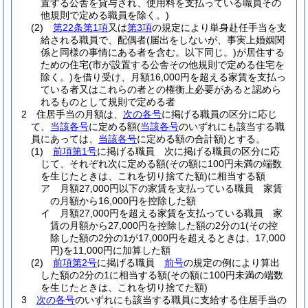
置する公舎を貸与され、使用料を支払っている職員その
他規則で定める職員を除く。)
(2)
第22条第1項
又は
第3項
の規定により単身赴任手当を支
給される職員で、配偶者
(届出をしないが、事実上婚姻関
係と同様の事情にある者を含む。以下同じ。)
が居住する
ための住宅
(市が設置する公舎その他規則で定める住宅を
除く。)
を借り受け、月額16,000円を超える家賃を支払っ
ている者又はこれらの者との権衡上必要があると認めら
れるものとして規則で定める者
2
住居手当の月額は、
次の各号
に掲げる職員の区分に応じ
て、
当該各号
に定める額
(
当該各号
のいずれにも該当する職
員にあっては、
当該各号
に定める額の合計額)
とする。
(1)
前項第1号
に掲げる職員 次に掲げる職員の区分に応
じて、それぞれ次に定める額
(その額に100円未満の端数
を生じたときは、これを切り捨てた額)
に相当する額
ア
月額27,000円以下の家賃を支払っている職員 家賃
の月額から16,000円を控除した額
イ
月額27,000円を超える家賃を支払っている職員 家
賃の月額から27,000円を控除した額の2分の1
(その控
除した額の2分の1が17,000円を超えるときは、17,000
円)
を11,000円に加算した額
(2)
前項第2号
に掲げる職員
前号
の規定の例により算出
した額の2分の1に相当する額
(その額に100円未満の端数
を生じたときは、これを切り捨てた額)
3
次の各号
のいずれにも該当する職員に支給する住居手当の