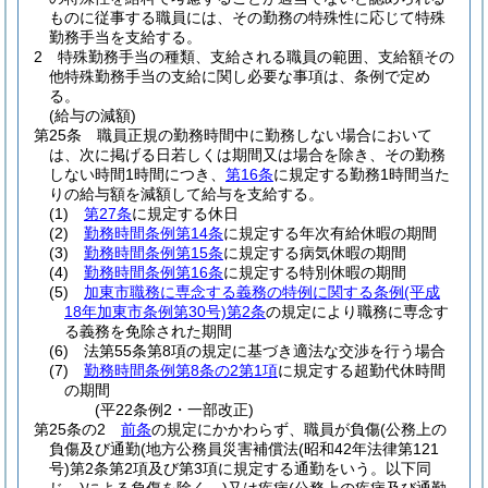
ものに従事する職員には、その勤務の特殊性に応じて特殊
勤務手当を支給する。
2
特殊勤務手当の種類、支給される職員の範囲、支給額その
他特殊勤務手当の支給に関し必要な事項は、条例で定め
る。
(給与の減額)
第25条
職員正規の勤務時間中に勤務しない場合において
は、次に掲げる日若しくは期間又は場合を除き、その勤務
しない時間1時間につき、
第16条
に規定する勤務1時間当た
りの給与額を減額して給与を支給する。
(1)
第27条
に規定する休日
(2)
勤務時間条例第14条
に規定する年次有給休暇の期間
(3)
勤務時間条例第15条
に規定する病気休暇の期間
(4)
勤務時間条例第16条
に規定する特別休暇の期間
(5)
加東市職務に専念する義務の特例に関する条例
(平成
18年加東市条例第30号)
第2条
の規定により職務に専念す
る義務を免除された期間
(6)
法第55条第8項の規定に基づき適法な交渉を行う場合
(7)
勤務時間条例第8条の2第1項
に規定する超勤代休時間
の期間
(平22条例2・一部改正)
第25条の2
前条
の規定にかかわらず、職員が負傷
(公務上の
負傷及び通勤
(地方公務員災害補償法
(昭和42年法律第121
号)
第2条第2項及び第3項に規定する通勤をいう。以下同