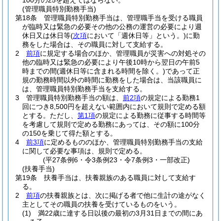
100分の25を超えてはならない。
(管理職員特別勤務手当)
第18条
管理職員特別勤務手当は、管理職手当を受ける職員
が臨時又は緊急の必要その他の公務の運営の必要により週
休日又は休日等
(
次項
において「週休日等」という。)
に勤
務をした場合は、その職員に対して支給する。
2
前項
に規定する場合のほか、管理職員が災害への対処その
他の臨時又は緊急の必要により午後10時から翌日の午前5
時までの間
(週休日等に含まれる時間を除く。)
であって正
規の勤務時間以外の時間に勤務をした場合は、当該職員に
は、管理職員特別勤務手当を支給する。
3
管理職員特別勤務手当の額は、
前2項
の規定による勤務1
回につき8,500円を超えない範囲内において規則で定める額
とする。
ただし、
第1項
の規定による勤務に従事する時間等
を考慮して規則で定める勤務にあっては、その額に100分
の150を乗じて得た額とする。
4
前3項
に定めるもののほか、管理職員特別勤務手当の支給
に関して必要な事項は、規則で定める。
(平27条例6・令3条例23・令7条例3・一部改正)
(扶養手当)
第19条
扶養手当は、扶養親族のある職員に対して支給す
る。
2
前項
の扶養親族とは、次に掲げる者で他に生計の途がなく
主としてその職員の扶養を受けているものをいう。
(1)
満22歳に達する日以後の最初の3月31日までの間にあ