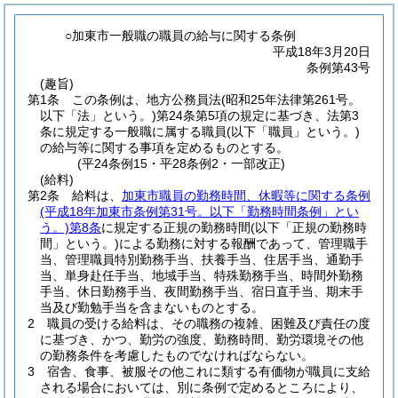
○加東市一般職の職員の給与に関する条例
平成18年3月20日
条例第43号
(趣旨)
第1条
この条例は、地方公務員法
(昭和25年法律第261号。
以下「法」という。)
第24条第5項の規定に基づき、法第3
条に規定する一般職に属する職員
(以下「職員」という。)
の給与等に関する事項を定めるものとする。
(平24条例15・平28条例2・一部改正)
(給料)
第2条
給料は、
加東市職員の勤務時間、休暇等に関する条例
(平成18年加東市条例第31号。以下「勤務時間条例」とい
う。)
第8条
に規定する正規の勤務時間
(以下「正規の勤務時
間」という。)
による勤務に対する報酬であって、管理職手
当、管理職員特別勤務手当、扶養手当、住居手当、通勤手
当、単身赴任手当、地域手当、特殊勤務手当、時間外勤務
手当、休日勤務手当、夜間勤務手当、宿日直手当、期末手
当及び勤勉手当を含まないものとする。
2
職員の受ける給料は、その職務の複雑、困難及び責任の度
に基づき、かつ、勤労の強度、勤務時間、勤労環境その他
の勤務条件を考慮したものでなければならない。
3
宿舎、食事、被服その他これに類する有価物が職員に支給
される場合においては、別に条例で定めるところにより、