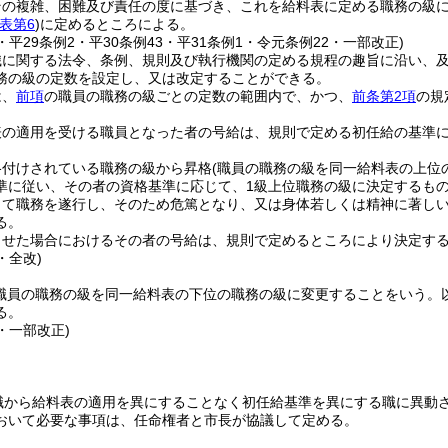
その複雑、困難及び責任の度に基づき、これを給料表に定める職務の級
表第6
)
に定めるところによる。
2・平29条例2・平30条例43・平31条例1・令元条例22・一部改正)
織に関する法令、条例、規則及び執行機関の定める規程の趣旨に沿い、
務の級の定数を設定し、又は改定することができる。
は、
前項
の職員の職務の級ごとの定数の範囲内で、かつ、
前条第2項
の規
表の適用を受ける職員となった者の号給は、規則で定める初任給の基準
格付けされている職務の級から昇格
(職員の職務の級を同一給料表の上位
準に従い、その者の資格基準に応じて、1級上位職務の級に決定するも
して職務を遂行し、そのため危篤となり、又は身体若しくは精神に著し
る。
させた場合におけるその者の号給は、規則で定めるところにより決定す
・全改)
(職員の職務の級を同一給料表の下位の職務の級に変更することをいう。
る。
9・一部改正)
)
職から給料表の適用を異にすることなく初任給基準を異にする職に異動
おいて必要な事項は、任命権者と市長が協議して定める。