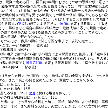
は、規則で定める日に、同日前1年間におけるその者の勤務成績に応じ
り職員
(前年度末55歳
(規則で定める職員にあっては、前年度末56歳以上
おいて同じ。)
を昇給させるか否か及び昇給させる場合の昇給の号給数は
(行政職給料表の適用を受ける職員でその職務の級が7級以上であるもの
して規則で定める職員にあっては、3号給)
とすることを標準として規則
超える職員の
第1項
の規定による昇給は、
同項
に規定する期間におけるそ
とし、昇給させる場合の昇給の号給数は、勤務成績に応じて規則で定め
その属する職務の級における最高の号給を超えて行うことができない。
予算の範囲内で行わなければならない。
るもののほか、職員の昇給に関し必要な事項は、規則で定める。
9・全改、平24条例29・一部改正)
間勤務職員の給料)
の4第1項又は第22条の5第1項の規定により採用された職員
(以下「定年前
定年前再任用短時間勤務職員の欄に掲げる基準給料月額のうち、その者
の者の勤務時間を
同条第1項
に規定する勤務時間で除して得た数を乗じ
2・令4条例34・一部改正)
の1日から末日までの期間につき、給料の月額の全額を支給し、その支給
する。
また市長が必要と認めたときは、変更することができる。
日に当たる場合 14日
日に当たる場合 15日
に当たる場合 15日
(
次号
に掲げる場合を除く。)
でその前日が日曜日に当たる場合 13日
った者には、その日から給料を支給し、昇給、降給等により給料額に異
ときは、その日まで給料を支給し、死亡したときは、その死亡の日の属