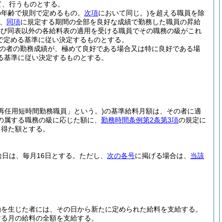
て、行うものとする。
の年齢で規則で定めるもの。
次項
において同じ。)
を超える職員を除
、
同項
に規定する期間の全部を良好な成績で勤務した職員の昇給
及び同表以外の各給料表の適用を受ける職員でその職務の級がこれ
で定める基準に従い決定するものとする。
の者の勤務成績が、極めて良好である場合又は特に良好である場
る基準に従い決定するものとする。
再任用短時間勤務職員」という。)
の基準給料月額は、その者に適
の属する職務の級に応じた額に、
勤務時間条例第2条第3項
の規定に
て得た額とする。
日は、毎月16日とする。
ただし、
次の各号
に掲げる場合は、
当該
動を生じた者には、その日から新たに定められた給料を支給する。
する月の給料の全額を支給する。