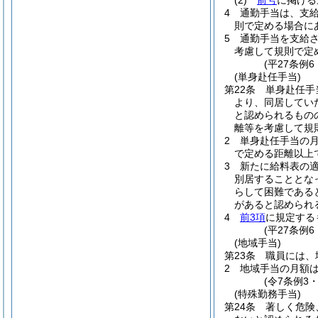
(2)
前号
に掲げ
4
通勤手当は、支
則で定める場合に
5
通勤手当を支給
考慮して規則で定
(平27条例
(単身赴任手当)
第22条
単身赴任手
より、同居してい
と認められるもの
離等を考慮して規
2
単身赴任手当の月額
で定める距離以上
3
新たに給料表の
別居することとな
らして困難である
があると認められ
4
前3項
に規定する
(平27条例
(地域手当)
第23条
職員には、
2
地域手当の月額は
(令7条例3
(特殊勤務手当)
第24条
著しく危険