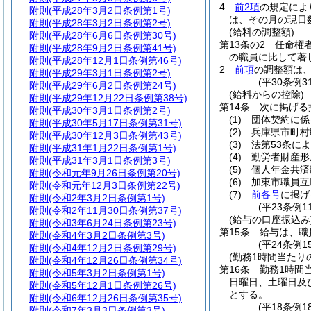
4
前2項
の規定によ
附則
(平成28年3月2日条例第1号)
は、その月の現日
附則
(平成28年3月2日条例第2号)
(給料の調整額)
附則
(平成28年6月6日条例第30号)
第13条の2
任命権
附則
(平成28年9月2日条例第41号)
の職員に比して著
附則
(平成28年12月1日条例第46号)
2
前項
の調整額は、
附則
(平成29年3月1日条例第2号)
(平30条例3
附則
(平成29年6月2日条例第24号)
(給料からの控除)
附則
(平成29年12月22日条例第38号)
第14条
次に掲げる
附則
(平成30年3月1日条例第2号)
(1)
団体契約に係
附則
(平成30年5月17日条例第31号)
(2)
兵庫県市町村
附則
(平成30年12月3日条例第43号)
(3)
法第53条に
附則
(平成31年1月22日条例第1号)
(4)
勤労者財産形
附則
(平成31年3月1日条例第3号)
(5)
個人年金共済
附則
(令和元年9月26日条例第20号)
(6)
加東市職員互
附則
(令和元年12月3日条例第22号)
(7)
前各号
に掲げ
附則
(令和2年3月2日条例第1号)
(平23条例
附則
(令和2年11月30日条例第37号)
(給与の口座振込み
附則
(令和3年6月24日条例第23号)
第15条
給与は、職
附則
(令和4年3月2日条例第3号)
(平24条例
附則
(令和4年12月2日条例第29号)
(勤務1時間当たり
附則
(令和4年12月26日条例第34号)
第16条
勤務1時間
附則
(令和5年3月2日条例第1号)
日曜日、土曜日及
附則
(令和5年12月1日条例第26号)
とする。
附則
(令和6年12月26日条例第35号)
(平18条例
附則
(令和7年3月3日条例第3号)