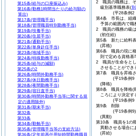
2
職員の職務は、
第15条
(給与の口座振込み)
級別基準職務表
(
別
第16条
(勤務1時間当たりの給与額の
(平28条例
算出)
第4条
市長は、組
第17条
(管理職手当)
予算の範囲内で職
第18条
(管理職員特別勤務手当)
2
職員の職務の級
第19条
(扶養手当)
(初任給)
第20条
(住居手当)
第5条
新たに給料
第21条
(通勤手当)
(昇格)
第22条
(単身赴任手当)
第6条
職員の現に
第23条
(地域手当)
則で定める資格基
第24条
(特殊勤務手当)
2
職員が生命をと
第25条
(給与の減額)
させることができ
第25条の2
第7条
職員を昇格
第26条
(時間外勤務手当)
(平19条例9
第27条
(休日勤務手当)
(降格)
第28条
(夜間勤務手当)
第8条
職員を降格
第29条
(宿日直手当)
ころにより決定す
第30条
(時間外勤務手当等に関する規
(平19条例
定の適用除外)
第9条
削除
第31条
(期末手当)
(平19条例9
第32条
(異動)
第33条
第10条
職員を1の
第34条
(勤勉手当)
異動させる場合に
第35条
(管理職手当等の支給方法)
(昇給)
第36条
(定年前再任用短時間勤務職員