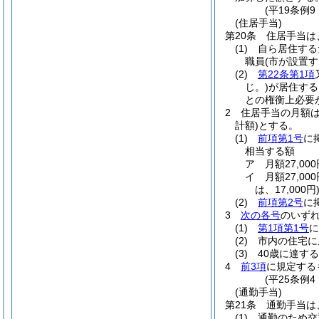
(平19条例
(住居手当)
第20条
住居手当は
(1)
自ら居住する
職員
(市が設置
(2)
第22条第1項
じ。)
が居住する
との権衡上必要
2
住居手当の月額
計額)
とする。
(1)
前項第1号
に
相当する額
ア
月額27,0
イ
月額27,0
は、17,000円
(2)
前項第2号
に
3
次の各号
のいず
(1)
第1項第1号
に
(2)
市内の住宅に
(3)
40歳に達す
4
前3項
に規定する
(平25条例
(通勤手当)
第21条
通勤手当は
(1)
通勤のため交