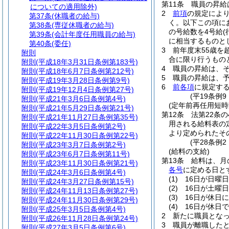
第11条
職員の昇給
についての適用除外)
2
前項
の規定によ
第37条
(休職者の給与)
く。以下この項に
第38条
(専従休職者の給与)
の号給数を4号給
第39条
(会計年度任用職員の給与)
に相当するものと
第40条
(委任)
3
前年度末55歳を
附則
合に限り行うもの
附則
(平成18年3月31日条例第183号)
4
職員の昇給は、
附則
(平成18年6月7日条例第212号)
5
職員の昇給は、
附則
(平成19年3月28日条例第9号)
6
前各項
に規定す
附則
(平成19年12月4日条例第27号)
(平19条例
附則
(平成21年3月6日条例第4号)
(定年前再任用短時
附則
(平成21年5月29日条例第21号)
第12条
法第22条
附則
(平成21年11月27日条例第35号)
用される給料表の
附則
(平成22年3月5日条例第2号)
より定められたそ
附則
(平成22年11月30日条例第22号)
(平28条例
附則
(平成23年3月7日条例第2号)
(給料の支給)
附則
(平成23年6月7日条例第11号)
第13条
給料は、月
附則
(平成23年11月30日条例第21号)
各号
に定める日と
附則
(平成24年3月6日条例第4号)
(1)
16日が日曜
附則
(平成24年3月27日条例第15号)
(2)
16日が土曜
附則
(平成24年11月13日条例第27号)
(3)
16日が休日
附則
(平成24年11月30日条例第29号)
(4)
16日が休日
附則
(平成25年3月5日条例第4号)
2
新たに職員とな
附則
(平成26年11月28日条例第24号)
3
職員が離職した
附則
(平成27年3月5日条例第6号)