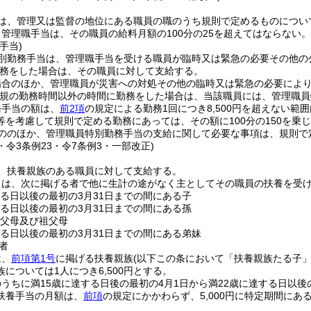
は、管理又は監督の地位にある職員の職のうち規則で定めるものについ
管理職手当は、その職員の給料月額の100分の25を超えてはならない。
手当)
別勤務手当は、管理職手当を受ける職員が臨時又は緊急の必要その他の
務をした場合は、その職員に対して支給する。
場合のほか、管理職員が災害への対処その他の臨時又は緊急の必要により
規の勤務時間以外の時間に勤務をした場合は、当該職員には、管理職員
務手当の額は、
前2項
の規定による勤務1回につき8,500円を超えない
等を考慮して規則で定める勤務にあっては、その額に100分の150を乗
ののほか、管理職員特別勤務手当の支給に関して必要な事項は、規則で
6・令3条例23・令7条例3・一部改正)
、扶養親族のある職員に対して支給する。
とは、次に掲げる者で他に生計の途がなく主としてその職員の扶養を受
する日以後の最初の3月31日までの間にある子
する日以後の最初の3月31日までの間にある孫
の父母及び祖父母
する日以後の最初の3月31日までの間にある弟妹
者
は、
前項第1号
に掲げる扶養親族
(以下この条において「扶養親族たる子」
については1人につき6,500円とする。
うちに満15歳に達する日後の最初の4月1日から満22歳に達する日以後
扶養手当の月額は、
前項
の規定にかかわらず、5,000円に特定期間に
。