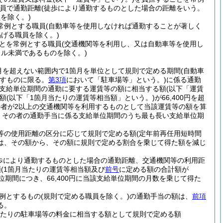
職員で通勤距離
(徒歩により通勤するものとした場合の距離をいう。
を除く。)
常例とする職員
(自動車等を使用しなければ通勤することが著しく
掲げる職員を除く。)
とを常例とする職員
(交通機関等を利用し、又は自動車等を使用し
ル未満であるものを除く。)
月を超えない範囲内で1箇月を単位として規則で定める期間
(自動車
たすものに限る。
第3項
において「駐車場等」という。)
に係る通勤
支給単位期間の通勤に要する運賃等の額に相当する額
(以下「運賃
額
(以下「1箇月当たりの運賃等相当額」という。)
が66,400円を超
の者が2以上の交通機関等を利用するものとして当該運賃等の額を算
は、その者の通勤手当に係る支給単位期間のうち最も長い支給単位期
車等の使用距離の区分に応じて規則で定める額
(定年前再任用短時間
は、その額から、その額に規則で定める割合を乗じて得た額を減じ
歩により通勤するものとした場合の通勤距離、交通機関等の利用距
額
(1箇月当たりの運賃等相当額及び
前号
に定める額の合計額が
位期間につき、66,400円に当該支給単位期間の月数を乗じて得た
例とするもの
(規則で定める職員を除く。)
の通勤手当の額は、
前項
る。
月当たりの駐車場等の料金に相当する額として規則で定める額