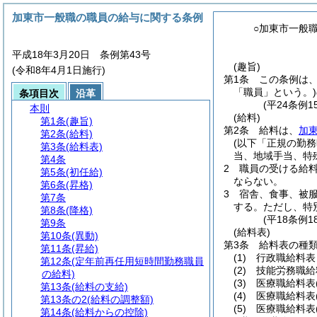
加東市一般職の職員の給与に関する条例
○加東市一般
平成18年3月20日 条例第43号
(趣旨)
(令和8年4月1日施行)
第1条
この条例は
「職員」という。)
条項目次
沿革
(平24条例
本則
(給料)
第1条
(趣旨)
第2条
給料は、
加
第2条
(給料)
(以下「正規の勤務
第3条
(給料表)
当、地域手当、特
第4条
2
職員の受ける給
第5条
(初任給)
ならない。
第6条
(昇格)
3
宿舎、食事、被
第7条
する。
ただし、特
第8条
(降格)
(平18条例
第9条
(給料表)
第10条
(異動)
第3条
給料表の種
第11条
(昇給)
(1)
行政職給料
第12条
(定年前再任用短時間勤務職員
(2)
技能労務職
の給料)
(3)
医療職給料表
第13条
(給料の支給)
(4)
医療職給料表
第13条の2
(給料の調整額)
(5)
医療職給料表
第14条
(給料からの控除)