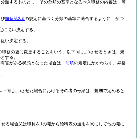
に分類するものとし、その分類の基準となるべき職務の内容は、等
及び
前条第2項
の規定に基づく分類の基準に適合するように、かつ、
定に従い決定する。
に従い決定する。
の職務の級に変更することをいう。以下同じ。)
させるときは、規
のとする。
い障害がある状態となった場合は、
前項
の規定にかかわらず、昇格
る。
以下同じ。)
させた場合におけるその者の号給は、規則で定めると
させる場合又は職員を1の職から給料表の適用を異にして他の職に