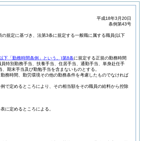
平成18年3月20日
条例第43号
5項の規定に基づき、法第3条に規定する一般職に属する職員
(以下
。以下「勤務時間条例」という。)
第8条
に規定する正規の勤務時間
職員特別勤務手当、扶養手当、住居手当、通勤手当、単身赴任手
当、期末手当及び勤勉手当を含まないものとする。
、勤務時間、勤労環境その他の勤務条件を考慮したものでなければ
条例で定めるところにより、その相当額をその職員の給料から控除
料表に定めるところによる。