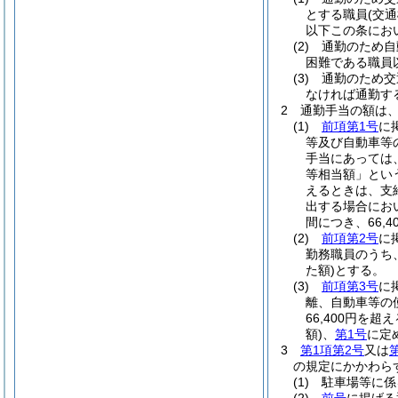
とする職員
(交
以下この条にお
(2)
通勤のため自
困難である職員
(3)
通勤のため交
なければ通勤す
2
通勤手当の額は
(1)
前項第1号
に
等及び自動車等
手当にあっては、
等相当額」とい
えるときは、支給
出する場合にお
間につき、66,
(2)
前項第2号
に
勤務職員のうち
た額)
とする。
(3)
前項第3号
に
離、自動車等の
66,400円を
額)
、
第1号
に定
3
第1項第2号
又は
の規定にかかわら
(1)
駐車場等に係