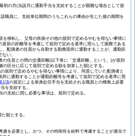
最初の月
(当該月に通勤手当を支給することが困難な場合として規
当該職員に、支給単位期間のうちこれらの事由が生じた後の期間を
居を移転し、父母の疾病その他の規則で定めるやむを得ない事情に
の直前の距離等を考慮して規則で定める基準に照らして困難である
し、配偶者の住居から在勤する勤務箇所に通勤することが、通勤距
でない。
者の住居との間の交通距離
(以下単に「交通距離」という。)
が規則
距離の区分に応じて規則で定める額を加算した額)
とする。
他の規則で定めるやむを得ない事情により、同居していた配偶者と
箇所に通勤することが通勤距離等を考慮して規則で定める基準に照
第1項
の規定による単身赴任手当を支給される職員との権衡上必要
手当を支給する。
当の支給に関し必要な事項は、規則で定める。
得た額とする。
考慮を必要とし、かつ、その特殊性を給料で考慮することが適当で