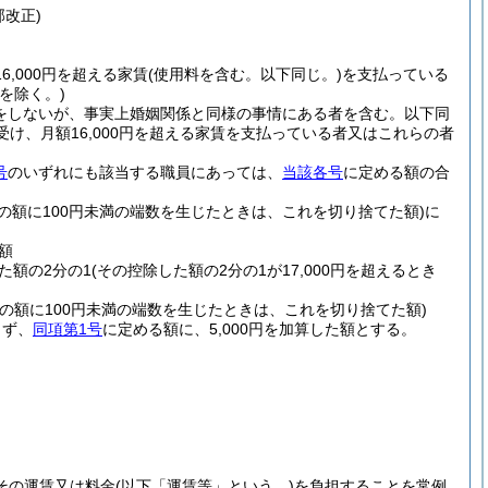
部改正)
6,000円を超える家賃
(使用料を含む。以下同じ。)
を支払っている
を除く。)
出をしないが、事実上婚姻関係と同様の事情にある者を含む。以下同
受け、月額16,000円を超える家賃を支払っている者又はこれらの者
号
のいずれにも該当する職員にあっては、
当該各号
に定める額の合
その額に100円未満の端数を生じたときは、これを切り捨てた額)
に
額
た額の2分の1
(その控除した額の2分の1が17,000円を超えるとき
その額に100円未満の端数を生じたときは、これを切り捨てた額)
らず、
同項第1号
に定める額に、5,000円を加算した額とする。
その運賃又は料金
(以下「運賃等」という。)
を負担することを常例