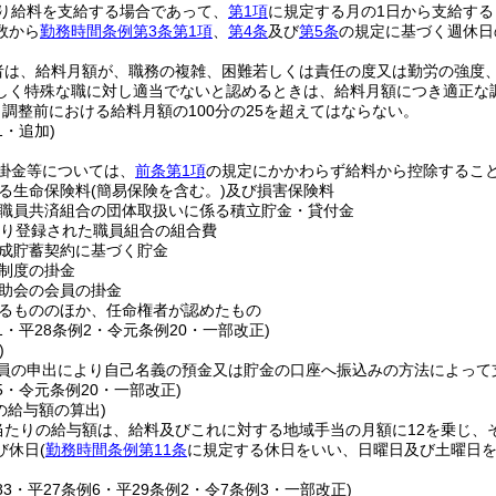
り給料を支給する場合であって、
第1項
に規定する月の1日から支給す
数から
勤務時間条例第3条第1項
、
第4条
及び
第5条
の規定に基づく週休日
者は、給料月額が、職務の複雑、困難若しくは責任の度又は勤労の強度
しく特殊な職に対し適当でないと認めるときは、給料月額につき適正な
調整前における給料月額の100分の25を超えてはならない。
1・追加)
掛金等については、
前条第1項
の規定にかかわらず給料から控除するこ
る生命保険料
(簡易保険を含む。)
及び損害保険料
職員共済組合の団体取扱いに係る積立貯金・貸付金
より登録された職員組合の組合費
成貯蓄契約に基づく貯金
制度の掛金
助会の会員の掛金
るもののほか、任命権者が認めたもの
11・平28条例2・令元条例20・一部改正)
)
員の申出により自己名義の預金又は貯金の口座へ振込みの方法によって
15・令元条例20・一部改正)
の給与額の算出)
当たりの給与額は、給料及びこれに対する地域手当の月額に12を乗じ、そ
び休日
(
勤務時間条例第11条
に規定する休日をいい、日曜日及び土曜日を
183・平27条例6・平29条例2・令7条例3・一部改正)