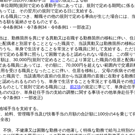
る通勤手当以外の通勤手当
前項
の規定による額
給単位期間
(規則で定める通勤手当にあっては、規則で定める期間)
に係る
あっては、その翌月)
の規則で定める日に支給する。
される職員につき、離職その他の規則で定める事由が生じた場合には、
める額を返納させるものとする。
6・令4条例34・令7条例34・令8条例1・一部改正)
当は、勤務箇所を異にする異動又は在職する勤務箇所の移転に伴い、住
た配偶者と別居することとなった職員で、当該異動又は勤務箇所の移転
のうち、単身で生活することを常況とする職員に対して支給する。
ただ
則で定める基準に照らして困難であると認められない場合は、この限り
は、30,000円
(規則で定めるところにより算定した職員の住居と配偶
である職員にあっては、その額に、70,000円を超えない範囲内で交通
適用を受ける職員となったことに伴い、住居を移転し、父母の疾病その
った職員で、当該適用の直前の住居から当該適用の直後に在勤する勤務
と認められるもののうち、単身で生活することを常況とする職員その他
るものとして規則で定める職員には、
前2項
の規定に準じて、単身赴任
もののほか、単身赴任手当の支給の調整に関する事項その他単身赴任手
6・令7条例3・一部改正)
地域手当を支給する。
、給料、管理職手当及び扶養手当の月額の合計額に100分の4を乗じて
・全改)
、不快、不健康又は困難な勤務その他著しく特殊な勤務で給与上特別の