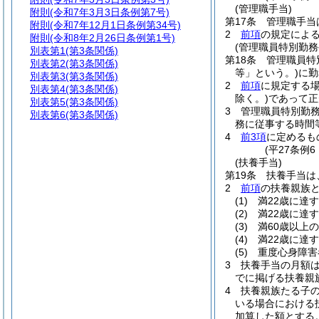
(管理職手当)
附則
(令和7年3月3日条例第7号)
第17条
管理職手当
附則
(令和7年12月1日条例第34号)
2
前項
の規定による
附則
(令和8年2月26日条例第1号)
(管理職員特別勤務
別表第1
(第3条関係)
第18条
管理職員特
別表第2
(第3条関係)
等」という。)
に勤
別表第3
(第3条関係)
2
前項
に規定する
別表第4
(第3条関係)
除く。)
であって正
別表第5
(第3条関係)
3
管理職員特別勤
別表第6
(第3条関係)
務に従事する時間
4
前3項
に定めるも
(平27条例
(扶養手当)
第19条
扶養手当は
2
前項
の扶養親族
(1)
満22歳に達
(2)
満22歳に達
(3)
満60歳以上
(4)
満22歳に達
(5)
重度心身障害
3
扶養手当の月額
でに掲げる扶養親族
4
扶養親族たる子の
いる場合における
加算した額とする