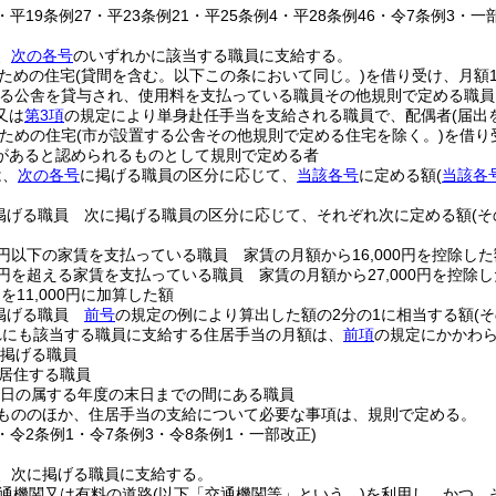
9・平19条例27・平23条例21・平25条例4・平28条例46・令7条例3・一
、
次の各号
のいずれかに該当する職員に支給する。
ための住宅
(貸間を含む。以下この条において同じ。)
を借り受け、月額1
する公舎を貸与され、使用料を支払っている職員その他規則で定める職員
又は
第3項
の規定により単身赴任手当を支給される職員で、配偶者
(届
ための住宅
(市が設置する公舎その他規則で定める住宅を除く。)
を借り
があると認められるものとして規則で定める者
は、
次の各号
に掲げる職員の区分に応じて、
当該各号
に定める額
(
当該各
掲げる職員 次に掲げる職員の区分に応じて、それぞれ次に定める額
(
00円以下の家賃を支払っている職員 家賃の月額から16,000円を控除した
00円を超える家賃を支払っている職員 家賃の月額から27,000円を控除し
)
を11,000円に加算した額
掲げる職員
前号
の規定の例により算出した額の2分の1に相当する額
(
れにも該当する職員に支給する住居手当の月額は、
前項
の規定にかかわ
掲げる職員
居住する職員
る日の属する年度の末日までの間にある職員
もののほか、住居手当の支給について必要な事項は、規則で定める。
4・令2条例1・令7条例3・令8条例1・一部改正)
、次に掲げる職員に支給する。
通機関又は有料の道路
(以下「交通機関等」という。)
を利用し、かつ、