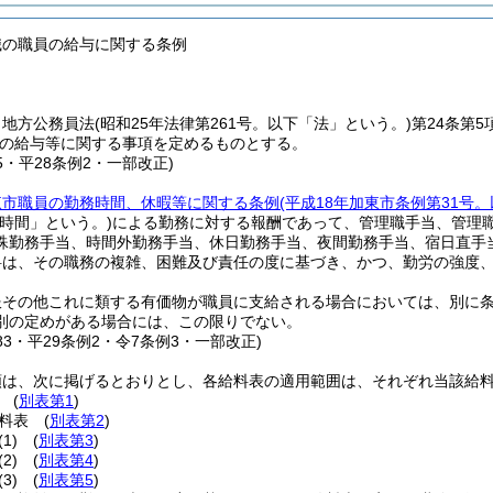
職の職員の給与に関する条例
、地方公務員法
(昭和25年法律第261号。以下「法」という。)
第24条第
の給与等に関する事項を定めるものとする。
15・平28条例2・一部改正)
東市職員の勤務時間、休暇等に関する条例
(平成18年加東市条例第31号
時間」という。)
による勤務に対する報酬であって、管理職手当、管理
殊勤務手当、時間外勤務手当、休日勤務手当、夜間勤務手当、宿日直手
料は、その職務の複雑、困難及び責任の度に基づき、かつ、勤労の強度
服その他これに類する有価物が職員に支給される場合においては、別に
別の定めがある場合には、この限りでない。
183・平29条例2・令7条例3・一部改正)
類は、次に掲げるとおりとし、各給料表の適用範囲は、それぞれ当該給
表
(
別表第1
)
給料表
(
別表第2
)
(1)
(
別表第3
)
(2)
(
別表第4
)
(3)
(
別表第5
)