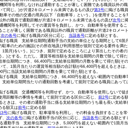
通機関等を利用しなければ通勤することが著しく困難である職員以外の
いて同じ。)
が片道2キロメートル未満であるもの及び
第3号
に掲げる職員
動車その他の交通の用具
(以下「自動車等」という。)
を使用することを
以外の職員で通勤距離が片道2キロメートル未満であるもの及び
次号
に
通機関等を利用してその運賃等を負担し、かつ、自動車等を使用するこ
ることが著しく困難である職員以外の職員で通勤距離が片道2キロメート
、
次の各号
に掲げる職員の区分に応じ、
当該各号
に定める額とする。
掲げる職員 支給単位期間
(通勤手当の支給の単位となる期間として6箇
の駐車のための施設
(その所在地及び利用形態が規則で定める要件を満
1箇月)
をいう。)
につき、規則で定めるところにより算出したその者の
う。)
とする。
ただし、運賃等相当額を支給単位期間の月数で除して得た
単位期間につき、66,400円に支給単位期間の月数を乗じて得た額
(そ
いて、1箇月当たりの運賃等相当額の合計額が66,400円を超えるとき
400円に当該支給単位期間の月数を乗じて得た額)
とする。
掲げる職員 支給単位期間につき、66,400円を超えない範囲内で自動
、支給単位期間当たりの通勤回数を考慮して規則で定める職員にあって
掲げる職員 交通機関等を利用せず、かつ、自動車等を使用しないで徒
使用距離等の事情を考慮して規則で定める区分に応じ、
前2号
に定める
超えるときは、その者の通勤手当に係る支給単位期間のうち最も長い支給単
める額又は
前号
に定める額
第3号
に掲げる職員で、駐車場等を利用し、その料金を負担することを常
ず、
次の各号
に掲げる通勤手当の区分に応じ、
当該各号
に定める額とす
る通勤手当 支給単位期間につき、5,000円を超えない範囲内で1箇