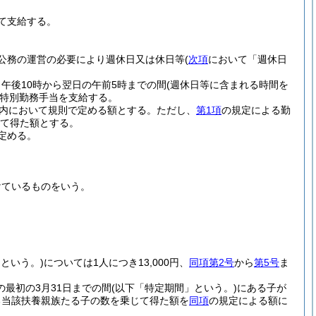
て支給する。
公務の運営の必要により週休日又は休日等
(
次項
において「週休日
午後10時から翌日の午前5時までの間
(週休日等に含まれる時間を
特別勤務手当を支給する。
範囲内において規則で定める額とする。
ただし、
第1項
の規定による勤
じて得た額とする。
定める。
けているものをいう。
という。)
については1人につき13,000円、
同項第2号
から
第5号
ま
の最初の3月31日までの間
(以下「特定期間」という。)
にある子が
ある当該扶養親族たる子の数を乗じて得た額を
同項
の規定による額に