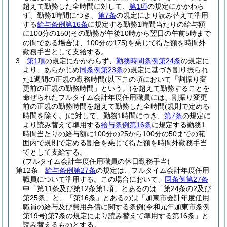
超えて勤務した全時間に対して、
第1項
の規定にかかわら
ず、勤務1時間につき、
第7条
の規定により読み替えて準用
する
給与条例第16条
に規定する勤務1時間当たりの給与額
に100分の150
(その勤務が午後10時から翌日の午前5時まで
の間である場合は、100分の175)
を乗じて得た額を時間外
勤務手当として支給する。
3
第1項
の規定にかかわらず、
勤務時間条例第24条
の規定に
より、あらかじめ
同条例第23条
の規定に基づき割り振られ
た1週間の正規の勤務時間
(以下この項において「割振り変
更前の正規の勤務時間」という。)
を超えて勤務することを
命ぜられたフルタイム会計年度任用職員には、割振り変更
前の正規の勤務時間を超えて勤務した全時間
(規則で定める
時間を除く。)
に対して、勤務1時間につき、
第7条
の規定に
より読み替えて準用する
給与条例第16条
に規定する勤務1
時間当たりの給与額に100分の25から100分の50までの範
囲内で規則で定める割合を乗じて得た額を時間外勤務手当
てとして支給する。
(フルタイム会計年度任用職員の休日勤務手当)
第12条
給与条例第27条
の規定は、フルタイム会計年度任用
職員について準用する。
この場合において、
同条例第27条
中「第11条及び第12条第1項」とあるのは「第24条の2及び
第25条」と、「第16条」とあるのは「加東市会計年度任用
職員の給与及び費用弁償に関する条例
(令和元年加東市条例
第19号)
第7条の規定により読み替えて準用する第16条」と
読み替えるものとする。