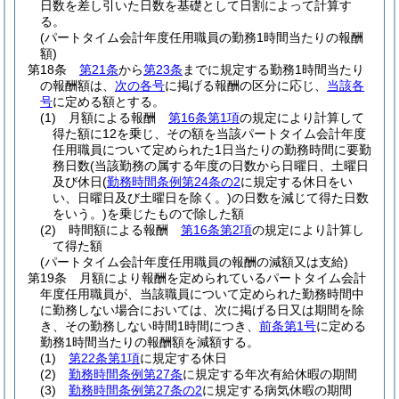
日数を差し引いた日数を基礎として日割によって計算す
る。
(パートタイム会計年度任用職員の勤務1時間当たりの報酬
額)
第18条
第21条
から
第23条
までに規定する勤務1時間当たり
の報酬額は、
次の各号
に掲げる報酬の区分に応じ、
当該各
号
に定める額とする。
(1)
月額による報酬
第16条第1項
の規定により計算して
得た額に12を乗じ、その額を当該パートタイム会計年度
任用職員について定められた1日当たりの勤務時間に要勤
務日数
(当該勤務の属する年度の日数から日曜日、土曜日
及び休日
(
勤務時間条例第24条の2
に規定する休日をい
い、日曜日及び土曜日を除く。)
の日数を減じて得た日数
をいう。)
を乗じたもので除した額
(2)
時間額による報酬
第16条第2項
の規定により計算し
て得た額
(パートタイム会計年度任用職員の報酬の減額又は支給)
第19条
月額により報酬を定められているパートタイム会計
年度任用職員が、当該職員について定められた勤務時間中
に勤務しない場合においては、次に掲げる日又は期間を除
き、その勤務しない時間1時間につき、
前条第1号
に定める
勤務1時間当たりの報酬額を減額する。
(1)
第22条第1項
に規定する休日
(2)
勤務時間条例第27条
に規定する年次有給休暇の期間
(3)
勤務時間条例第27条の2
に規定する病気休暇の期間