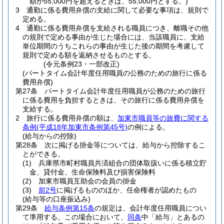
額が55,000円を超えるときは、55,000円とする。)
3
通勤に係る費用弁償の支給に関して必要な事項は、規則で
定める。
4
通勤に係る費用弁償を支給される職員につき、離職その他
の規則で定める事由が生じた場合には、当該職員に、支給
単位期間のうちこれらの事由が生じた後の期間を考慮して
規則で定める額を返納させるものとする。
(令元条例23・一部改正)
(パートタイム会計年度任用職員の公務のための旅行に係る
費用弁償)
第27条
パートタイム会計年度任用職員が公務のための旅行
に係る費用を負担するときは、その旅行に係る費用弁償を
支給する。
2
旅行に係る費用弁償の額は、
加東市職員等の旅費に関する
条例
(平成18年加東市条例第45号)
の例による。
(給与からの控除)
第28条
次に掲げる掛金等については、給与から控除するこ
とができる。
(1)
兵庫県市町村職員共済組合の団体取扱いに係る積立貯
金、貸付金、生命保険料及び損害保険料
(2)
加東市職員互助会の会員の掛金
(3)
前2号
に掲げるもののほか、任命権者が認めたもの
(給与等の口座振込み)
第29条
給与条例第15条
の規定は、会計年度任用職員につい
て準用する。
この場合において、
同条
中「給与」とあるの