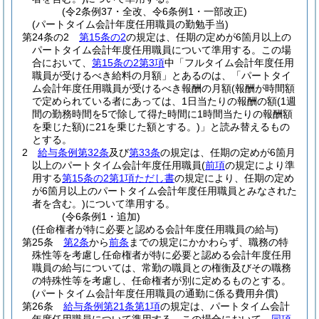
(令2条例37・全改、令6条例1・一部改正)
(パートタイム会計年度任用職員の勤勉手当)
第24条の2
第15条の2
の規定は、任期の定めが6箇月以上の
パートタイム会計年度任用職員について準用する。
この場
合において、
第15条の2第3項
中「フルタイム会計年度任用
職員が受けるべき給料の月額」とあるのは、「パートタイ
ム会計年度任用職員が受けるべき報酬の月額
(報酬が時間額
で定められている者にあっては、1日当たりの報酬の額
(1週
間の勤務時間を5で除して得た時間に1時間当たりの報酬額
を乗じた額)
に21を乗じた額とする。)
」と読み替えるもの
とする。
2
給与条例第32条
及び
第33条
の規定は、任期の定めが6箇月
以上のパートタイム会計年度任用職員
(
前項
の規定により準
用する
第15条の2第1項ただし書
の規定により、任期の定め
が6箇月以上のパートタイム会計年度任用職員とみなされた
者を含む。)
について準用する。
(令6条例1・追加)
(任命権者が特に必要と認める会計年度任用職員の給与)
第25条
第2条
から
前条
までの規定にかかわらず、職務の特
殊性等を考慮し任命権者が特に必要と認める会計年度任用
職員の給与については、常勤の職員との権衡及びその職務
の特殊性等を考慮し、任命権者が別に定めるものとする。
(パートタイム会計年度任用職員の通勤に係る費用弁償)
第26条
給与条例第21条第1項
の規定は、パートタイム会計