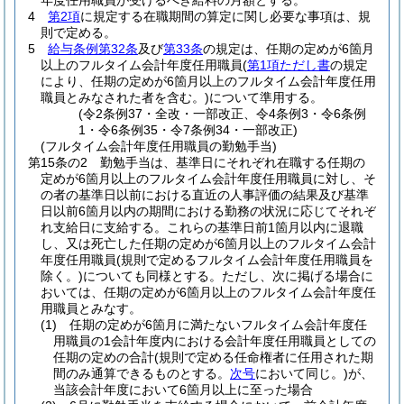
年度任用職員が受けるべき給料の月額とする。
4
第2項
に規定する在職期間の算定に関し必要な事項は、規
則で定める。
5
給与条例第32条
及び
第33条
の規定は、任期の定めが6箇月
以上のフルタイム会計年度任用職員
(
第1項ただし書
の規定
により、任期の定めが6箇月以上のフルタイム会計年度任用
職員とみなされた者を含む。)
について準用する。
(令2条例37・全改・一部改正、令4条例3・令6条例
1・令6条例35・令7条例34・一部改正)
(フルタイム会計年度任用職員の勤勉手当)
第15条の2
勤勉手当は、基準日にそれぞれ在職する任期の
定めが6箇月以上のフルタイム会計年度任用職員に対し、そ
の者の基準日以前における直近の人事評価の結果及び基準
日以前6箇月以内の期間における勤務の状況に応じてそれぞ
れ支給日に支給する。
これらの基準日前1箇月以内に退職
し、又は死亡した任期の定めが6箇月以上のフルタイム会計
年度任用職員
(規則で定めるフルタイム会計年度任用職員を
除く。)
についても同様とする。
ただし、次に掲げる場合に
おいては、任期の定めが6箇月以上のフルタイム会計年度任
用職員とみなす。
(1)
任期の定めが6箇月に満たないフルタイム会計年度任
用職員の1会計年度内における会計年度任用職員としての
任期の定めの合計
(規則で定める任命権者に任用された期
間のみ通算できるものとする。
次号
において同じ。)
が、
当該会計年度において6箇月以上に至った場合