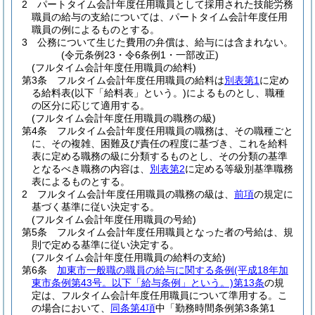
2
パートタイム会計年度任用職員として採用された技能労務
職員の給与の支給については、パートタイム会計年度任用
職員の例によるものとする。
3
公務について生じた費用の弁償は、給与には含まれない。
(令元条例23・令6条例1・一部改正)
(フルタイム会計年度任用職員の給料)
第3条
フルタイム会計年度任用職員の給料は
別表第1
に定め
る給料表
(以下「給料表」という。)
によるものとし、職種
の区分に応じて適用する。
(フルタイム会計年度任用職員の職務の級)
第4条
フルタイム会計年度任用職員の職務は、その職種ごと
に、その複雑、困難及び責任の程度に基づき、これを給料
表に定める職務の級に分類するものとし、その分類の基準
となるべき職務の内容は、
別表第2
に定める等級別基準職務
表によるものとする。
2
フルタイム会計年度任用職員の職務の級は、
前項
の規定に
基づく基準に従い決定する。
(フルタイム会計年度任用職員の号給)
第5条
フルタイム会計年度任用職員となった者の号給は、規
則で定める基準に従い決定する。
(フルタイム会計年度任用職員の給料の支給)
第6条
加東市一般職の職員の給与に関する条例
(平成18年加
東市条例第43号。以下「給与条例」という。)
第13条
の規
定は、フルタイム会計年度任用職員について準用する。
こ
の場合において、
同条第4項
中「勤務時間条例第3条第1