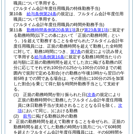
職員について準用する。
(フルタイム会計年度任用職員の特殊勤務手当)
第10条
給与条例第24条
の規定は、フルタイム会計年度任用
職員について準用する。
(フルタイム会計年度任用職員の時間外勤務手当)
第11条
勤務時間条例第20条第1項
及び
第23条第1項
に規定す
る勤務時間
(以下この条において「正規の勤務時間」とい
う。)
を超えて勤務することを命ぜられたフルタイム会計年
度任用職員には、正規の勤務時間を超えて勤務した全時間
に対して、勤務1時間につき、
第7条
の規定により読み替え
て準用する
給与条例第16条
に規定する勤務1時間当たりの
給与額に正規の勤務時間を超えてした次に掲げる勤務の区
分に応じてそれぞれ100分の125から100分の150までの範
囲内で規則で定める割合
(その勤務が午後10時から翌日の午
前5時までの間である場合は、その割合に100分の25を加算
した割合)
を乗じて得た額を時間外勤務手当として支給す
る。
(1)
正規の勤務時間が割り振られた日
(
次条
の規定により
正規の勤務時間中に勤務したフルタイム会計年度任用職
員に休日勤務手当が支給されることとなる日を除く。
次
項
において同じ。)
における勤務
(2)
前号
に掲げる勤務以外の勤務
2
正規の勤務時間を超えて勤務することを命ぜられ、正規の
勤務時間を超えてした勤務の時間が1箇月について60時間
を超えたフルタイム会計年度任用職員には、その60時間を