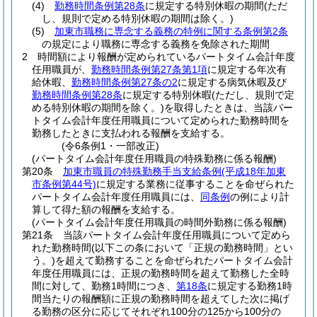
(4)
勤務時間条例第28条
に規定する特別休暇の期間
(ただ
し、規則で定める特別休暇の期間は除く。)
(5)
加東市職務に専念する義務の特例に関する条例第2条
の規定により職務に専念する義務を免除された期間
2
時間額により報酬が定められているパートタイム会計年度
任用職員が、
勤務時間条例第27条第1項
に規定する年次有
給休暇、
勤務時間条例第27条の2
に規定する病気休暇及び
勤務時間条例第28条
に規定する特別休暇
(ただし、規則で定
める特別休暇の期間を除く。)
を取得したときは、当該パー
トタイム会計年度任用職員について定められた勤務時間を
勤務したときに支払われる報酬を支給する。
(令6条例1・一部改正)
(パートタイム会計年度任用職員の特殊勤務に係る報酬)
第20条
加東市職員の特殊勤務手当支給条例
(平成18年加東
市条例第44号)
に規定する業務に従事することを命ぜられた
パートタイム会計年度任用職員には、
同条例
の例により計
算して得た額の報酬を支給する。
(パートタイム会計年度任用職員の時間外勤務に係る報酬)
第21条
当該パートタイム会計年度任用職員について定めら
れた勤務時間
(以下この条において「正規の勤務時間」とい
う。)
を超えて勤務することを命ぜられたパートタイム会計
年度任用職員には、正規の勤務時間を超えて勤務した全時
間に対して、勤務1時間につき、
第18条
に規定する勤務1時
間当たりの報酬額に正規の勤務時間を超えてした次に掲げ
る勤務の区分に応じてそれぞれ100分の125から100分の