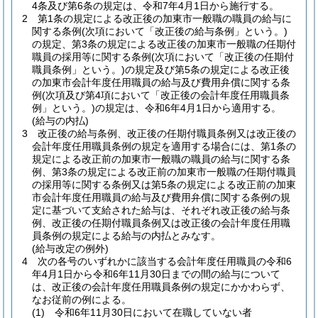
4条及び第6条の規定は、令和7年4月1日から施行する。
2
第1条の規定による改正後の加東市一般職の職員の給与に
関する条例
(次項において「改正後の給与条例」という。)
の規定、第3条の規定による改正後の加東市一般職の任期付
職員の採用等に関する条例
(次項において「改正後の任期付
職員条例」という。)
の規定及び第5条の規定による改正後
の加東市会計年度任用職員の給与及び費用弁償に関する条
例
(次項及び第4項において「改正後の会計年度任用職員条
例」という。)
の規定は、令和6年4月1日から適用する。
(給与の内払)
3
改正後の給与条例、改正後の任期付職員条例又は改正後の
会計年度任用職員条例の規定を適用する場合には、第1条の
規定による改正前の加東市一般職の職員の給与に関する条
例、第3条の規定による改正前の加東市一般職の任期付職員
の採用等に関する条例又は第5条の規定による改正前の加東
市会計年度任用職員の給与及び費用弁償に関する条例の規
定に基づいて支給された給与は、それぞれ改正後の給与条
例、改正後の任期付職員条例又は改正後の会計年度任用職
員条例の規定による給与の内払とみなす。
(給与改定の例外)
4
次の各号のいずれかに該当する会計年度任用職員の令和6
年4月1日から令和6年11月30日までの間の給与について
は、改正後の会計年度任用職員条例の規定にかかわらず、
なお従前の例による。
(1)
令和6年11月30日において在職していない者