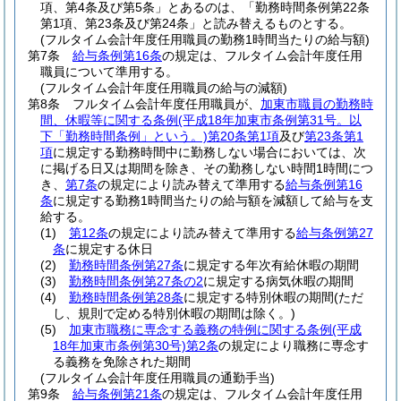
項、第4条及び第5条」とあるのは、「勤務時間条例第22条
第1項、第23条及び第24条」と読み替えるものとする。
(フルタイム会計年度任用職員の勤務1時間当たりの給与額)
第7条
給与条例第16条
の規定は、フルタイム会計年度任用
職員について準用する。
(フルタイム会計年度任用職員の給与の減額)
第8条
フルタイム会計年度任用職員が、
加東市職員の勤務時
間、休暇等に関する条例
(平成18年加東市条例第31号。以
下「勤務時間条例」という。)
第20条第1項
及び
第23条第1
項
に規定する勤務時間中に勤務しない場合においては、次
に掲げる日又は期間を除き、その勤務しない時間1時間につ
き、
第7条
の規定により読み替えて準用する
給与条例第16
条
に規定する勤務1時間当たりの給与額を減額して給与を支
給する。
(1)
第12条
の規定により読み替えて準用する
給与条例第27
条
に規定する休日
(2)
勤務時間条例第27条
に規定する年次有給休暇の期間
(3)
勤務時間条例第27条の2
に規定する病気休暇の期間
(4)
勤務時間条例第28条
に規定する特別休暇の期間
(ただ
し、規則で定める特別休暇の期間は除く。)
(5)
加東市職務に専念する義務の特例に関する条例
(平成
18年加東市条例第30号)
第2条
の規定により職務に専念す
る義務を免除された期間
(フルタイム会計年度任用職員の通勤手当)
第9条
給与条例第21条
の規定は、フルタイム会計年度任用