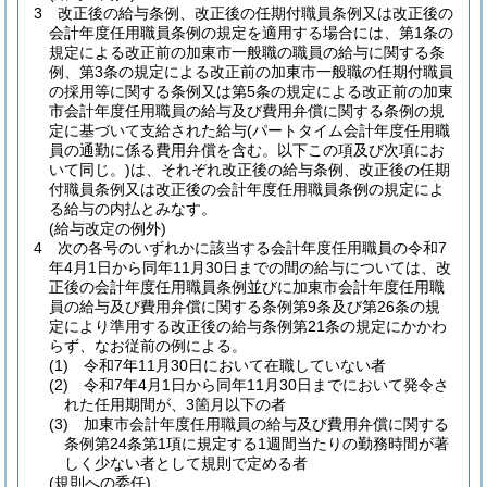
3
改正後の給与条例、改正後の任期付職員条例又は改正後の
会計年度任用職員条例の規定を適用する場合には、第1条の
規定による改正前の加東市一般職の職員の給与に関する条
例、第3条の規定による改正前の加東市一般職の任期付職員
の採用等に関する条例又は第5条の規定による改正前の加東
市会計年度任用職員の給与及び費用弁償に関する条例の規
定に基づいて支給された給与
(パートタイム会計年度任用職
員の通勤に係る費用弁償を含む。以下この項及び次項にお
いて同じ。)
は、それぞれ改正後の給与条例、改正後の任期
付職員条例又は改正後の会計年度任用職員条例の規定によ
る給与の内払とみなす。
(給与改定の例外)
4
次の各号のいずれかに該当する会計年度任用職員の令和7
年4月1日から同年11月30日までの間の給与については、改
正後の会計年度任用職員条例並びに加東市会計年度任用職
員の給与及び費用弁償に関する条例第9条及び第26条の規
定により準用する改正後の給与条例第21条の規定にかかわ
らず、なお従前の例による。
(1)
令和7年11月30日において在職していない者
(2)
令和7年4月1日から同年11月30日までにおいて発令さ
れた任用期間が、3箇月以下の者
(3)
加東市会計年度任用職員の給与及び費用弁償に関する
条例第24条第1項に規定する1週間当たりの勤務時間が著
しく少ない者として規則で定める者
(規則への委任)