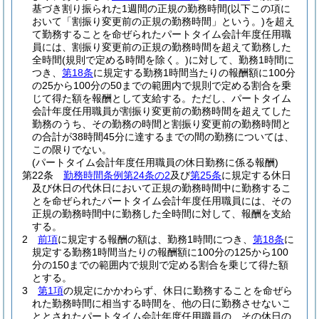
基づき割り振られた1週間の正規の勤務時間
(以下この項に
おいて「割振り変更前の正規の勤務時間」という。)
を超え
て勤務することを命ぜられたパートタイム会計年度任用職
員には、割振り変更前の正規の勤務時間を超えて勤務した
全時間
(規則で定める時間を除く。)
に対して、勤務1時間に
つき、
第18条
に規定する勤務1時間当たりの報酬額に100分
の25から100分の50までの範囲内で規則で定める割合を乗
じて得た額を報酬として支給する。
ただし、パートタイム
会計年度任用職員が割振り変更前の勤務時間を超えてした
勤務のうち、その勤務の時間と割振り変更前の勤務時間と
の合計が38時間45分に達するまでの間の勤務については、
この限りでない。
(パートタイム会計年度任用職員の休日勤務に係る報酬)
第22条
勤務時間条例第24条の2
及び
第25条
に規定する休日
及び休日の代休日において正規の勤務時間中に勤務するこ
とを命ぜられたパートタイム会計年度任用職員には、その
正規の勤務時間中に勤務した全時間に対して、報酬を支給
する。
2
前項
に規定する報酬の額は、勤務1時間につき、
第18条
に
規定する勤務1時間当たりの報酬額に100分の125から100
分の150までの範囲内で規則で定める割合を乗じて得た額
とする。
3
第1項
の規定にかかわらず、休日に勤務することを命ぜら
れた勤務時間に相当する時間を、他の日に勤務させないこ
ととされたパートタイム会計年度任用職員の、その休日の