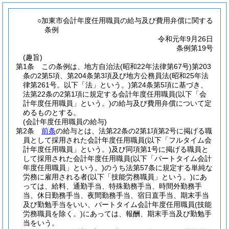
○加東市会計年度任用職員の給与及び費用弁償に関する
条例
令和元年9月26日
条例第19号
(趣旨)
第1条
この条例は、地方自治法
(昭和22年法律第67号)
第203
条の2第5項、第204条第3項及び地方公務員法
(昭和25年法
律第261号。以下「法」という。)
第24条第5項に基づき、
法第22条の2第1項に規定する会計年度任用職員
(以下「会
計年度任用職員」という。)
の給与及び費用弁償について定
めるものとする。
(会計年度任用職員の給与)
第2条
前条
の給与とは、法第22条の2第1項第2号に掲げる職
員として採用された会計年度任用職員
(以下「フルタイム会
計年度任用職員」という。)
及び同項第1号に掲げる職員と
して採用された会計年度任用職員
(以下「パートタイム会計
年度任用職員」という。)
のうち法第57条に規定する単純な
労務に雇用される者
(以下「技能労務職員」という。)
にあ
っては、給料、通勤手当、特殊勤務手当、時間外勤務手
当、休日勤務手当、夜間勤務手当、宿日直手当、期末手当
及び勤勉手当をいい、パートタイム会計年度任用職員
(技能
労務職員を除く。)
にあっては、報酬、期末手当及び勤勉手
当をいう。