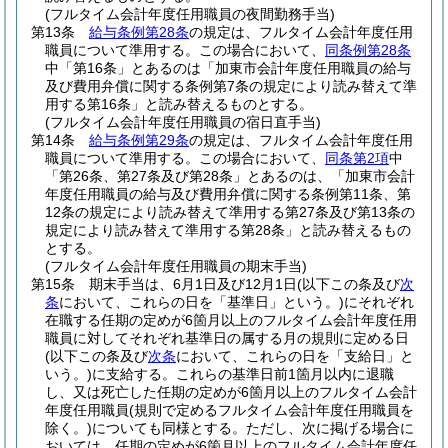
(フルタイム会計年度任用職員の夜間勤務手当)
第13条
給与条例第28条
の規定は、フルタイム会計年度任用
職員について準用する。
この場合において、
同条例第28条
中「第16条」とあるのは「加東市会計年度任用職員の給与
及び費用弁償に関する条例第7条の規定により読み替えて準
用する第16条」と読み替えるものとする。
(フルタイム会計年度任用職員の宿日直手当)
第14条
給与条例第29条
の規定は、フルタイム会計年度任用
職員について準用する。
この場合において、
同条第2項
中
「第26条、第27条及び第28条」とあるのは、「加東市会計
年度任用職員の給与及び費用弁償に関する条例第11条、第
12条の規定により読み替えて準用する第27条及び第13条の
規定により読み替えて準用する第28条」と読み替えるもの
とする。
(フルタイム会計年度任用職員の期末手当)
第15条
期末手当は、6月1日及び12月1日
(以下この条及び
次
条
において、これらの日を「基準日」という。)
にそれぞれ
在職する任期の定めが6箇月以上のフルタイム会計年度任用
職員に対してそれぞれ基準日の属する月の規則に定める日
(以下この条及び
次条
において、これらの日を「支給日」と
いう。)
に支給する。
これらの基準日前1箇月以内に退職
し、又は死亡した任期の定めが6箇月以上のフルタイム会計
年度任用職員
(規則で定めるフルタイム会計年度任用職員を
除く。)
についても同様とする。
ただし、次に掲げる場合に
おいては、任期の定めが6箇月以上のフルタイム会計年度任