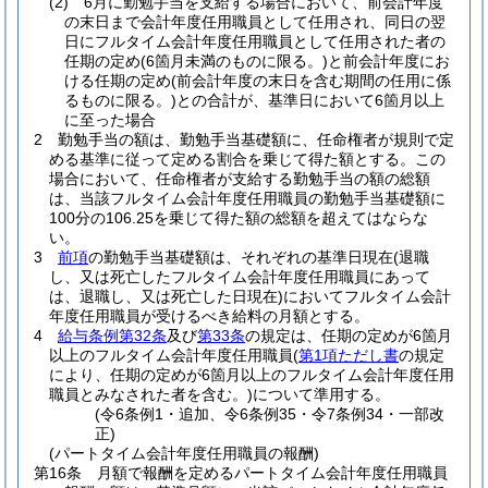
(2)
6月に勤勉手当を支給する場合において、前会計年度
の末日まで会計年度任用職員として任用され、同日の翌
日にフルタイム会計年度任用職員として任用された者の
任期の定め
(6箇月未満のものに限る。)
と前会計年度にお
ける任期の定め
(前会計年度の末日を含む期間の任用に係
るものに限る。)
との合計が、基準日において6箇月以上
に至った場合
2
勤勉手当の額は、勤勉手当基礎額に、任命権者が規則で定
める基準に従って定める割合を乗じて得た額とする。
この
場合において、任命権者が支給する勤勉手当の額の総額
は、当該フルタイム会計年度任用職員の勤勉手当基礎額に
100分の106.25を乗じて得た額の総額を超えてはならな
い。
3
前項
の勤勉手当基礎額は、それぞれの基準日現在
(退職
し、又は死亡したフルタイム会計年度任用職員にあって
は、退職し、又は死亡した日現在)
においてフルタイム会計
年度任用職員が受けるべき給料の月額とする。
4
給与条例第32条
及び
第33条
の規定は、任期の定めが6箇月
以上のフルタイム会計年度任用職員
(
第1項ただし書
の規定
により、任期の定めが6箇月以上のフルタイム会計年度任用
職員とみなされた者を含む。)
について準用する。
(令6条例1・追加、令6条例35・令7条例34・一部改
正)
(パートタイム会計年度任用職員の報酬)
第16条
月額で報酬を定めるパートタイム会計年度任用職員