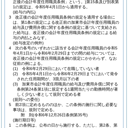
正後の会計年度任用職員条例」という。)
第15条及び別表第
1の規定は、令和5年4月1日から適用する。
(給与の内払)
3
改正後の会計年度任用職員条例の規定を適用する場合に
は、第1条の規定による改正前の加東市会計年度任用職員の
給与及び費用弁償に関する条例の規定に基づいて支給され
た給与は、改正後の会計年度任用職員条例の規定による給
与の内払とみなす。
(給与改定の例外)
4
次の各号のいずれかに該当する会計年度任用職員の令和5
年4月1日から令和6年2月29日までの間の給与については、
改正後の会計年度任用職員条例の規定にかかわらず、なお
従前の例による。
(1)
令和6年2月29日において在職していない者
(2)
令和5年4月1日から令和6年2月29日までにおいて発令
された任用期間が、3箇月以下の者
(3)
加東市会計年度任用職員の給与及び費用弁償に関する
条例第24条第1項に規定する1週間当たりの勤務時間が著
しく少ない者として規則で定める者
(規則への委任)
5
前2項に定めるもののほか、この条例の施行に関し必要な
事項は、規則で定める。
附
則
(令和6年12月26日
条例第35号)
(施行期日等)
1
この条例は、公布の日から施行する。
ただし、第2条、第