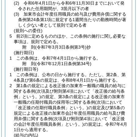
(2)
令和6年4月1日から令和6年11月30日までにおいて発
令された任用期間が、3箇月以下の者
(3)
加東市会計年度任用職員の給与及び費用弁償に関する
条例第24条第1項に規定する1週間当たりの勤務時間が著
しく少ない者として規則で定める者
(規則への委任)
5
前2項に定めるもののほか、この条例の施行に関し必要な
事項は、規則で定める。
附
則
(令和7年3月3日
条例第3号)
抄
(施行期日)
1
この条例は、令和7年4月1日から施行する。
附
則
(令和7年12月1日
条例第34号)
(施行期日等)
1
この条例は、公布の日から施行する。
ただし、第2条、第
4条及び第6条の規定は、令和8年4月1日から施行する。
2
第1条の規定による改正後の加東市一般職の職員の給与に
関する条例
(次項及び附則第4項において「改正後の給与条
例」という。)
の規定、第3条の規定による改正後の加東市
一般職の任期付職員の採用等に関する条例
(次項において
「改正後の任期付職員条例」という。)
の規定及び第5条の
規定による改正後の加東市会計年度任用職員の給与及び費
用弁償に関する条例
(次項及び附則第4項において「改正後
の会計年度任用職員条例」という。)
の規定は、令和7年4月
1日から適用する。
(給与の内払)