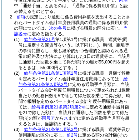
年度任用職員について準用する。
この場合において、
同項
中「通勤手当」とあるのは、「通勤に係る費用弁償」と読
み替えるものとする。
2
前項
の規定により通勤に係る費用弁償を支出することとさ
れたパートタイム会計年度任用職員の通勤に係る費用弁償
の額については、
次の各号
に掲げる職員の区分に応じ、
当
該各号
に定める額とする。
(1)
給与条例第21号
第1項第1号に掲げる職員 運賃等
(同
号に規定する運賃等をいう。以下同じ。)
、時間、距離等
の事情に照らし、最も経済的かつ合理的と認められる通
常の経路及び方法により算出した1日の運賃等に、当該月
に通勤した回数を乗じて得た額
(その額が55,000円を超え
るときは、55,000円とする。)
(2)
給与条例第21条第1項第2号
に掲げる職員 月額で報酬
を定めるパートタイム会計年度任用職員にあっては、
給
与条例第21条第2項第2号
に定める通勤手当月額に、当該
パートタイム会計年度任用職員について定められた1週間
当たりの勤務日数を5で除して得た数を乗じて得た額、時
間で報酬を定めるパートタイム会計年度任用職員にあっ
ては、
給与条例第21条第2項第2号
に定める通勤手当月額
を21で除した額に、当該月に通勤した回数を乗じて得た
額
(その額が
同号ア
から
ス
までに定める通勤手当月額を超
えるときは、当該額とする。)
(3)
給与条例第21条第1項第3号
に掲げる職員 運賃等及び
使用距離の区分に応じ、
前2号
に定める額の合計額
(その