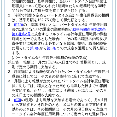
の報酬の額は、基準月額に、当該パートタイム会計年度任
用職員について定められた1週間当たりの勤務時間を38時
間45分で除して得た数を乗じて得た額とする。
2
時間で報酬を定めるパートタイム会計年度任用職員の報酬
は、基準月額を162.75で除して得た額とする。
3
前2項
の「基準月額」とは、パートタイム会計年度任用職
員の1週間当たりの通常の勤務時間が
勤務時間条例第20条
第1項第2号
に規定するフルタイム会計年度任用職員の勤務
時間と同一であるとした場合に、その者の職務の内容及び
責任並びに職務遂行上必要となる知識、技術、職務経験等
に照らして
第3条
から
第5条
までの規定を適用して得た額と
する。
(パートタイム会計年度任用職員の報酬の支給)
第17条
報酬は、月の1日から末日までを計算期間とし、規
則で定める期日に支給する。
2
時間額により報酬が定められたパートタイム会計年度任用
職員に対しては、その者の勤務時間に応じて支給する。
3
月額により報酬が定められたパートタイム会計年度任用職
員に対しては、職員となった日から退職した日までの報酬
を支給する。
ただし、死亡により退職した場合は、その月
の末日までの報酬を支給する。
4
前項
の規定により報酬を支給する場合であって、月の1日
から支給するとき以外のとき、又は月の末日まで支給する
以外のときは、その報酬額は、その月の現日数から当該パ
ートタイム会計年度任用職員について定められた週休日の