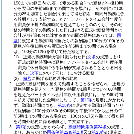
150までの範囲内で規則で定める割合
(その勤務が午後10時
から翌日の午前5時までの間である場合は、その割合に100
分の25を加算した割合)
を乗じて得た額を、時間外勤務に係
る報酬として支給する。
ただし、パートタイム会計年度任
用職員が正規の勤務時間を超えてしたもののうち、その勤
務の時間とその勤務をした日における正規の勤務時間との
合計が7時間45分に達するまでの間の勤務にあっては、
同
条
に規定する勤務1時間当たりの報酬額に100分の100
(その
勤務が午後10時から翌日の午前5時までの間である場合
は、100分の125)
を乗じて得た額とする。
(1)
正規の勤務時間が割り振られた日
(
次条
の規定により
正規の勤務時間中に勤務したパートタイム会計年度任用
職員に休日勤務に係る報酬が支給されることとなる日を
除く。
次項
において同じ。)
における勤務
(2)
前号
に掲げる勤務以外の勤務
2
正規の勤務時間を超えて勤務することを命ぜられ、正規の
勤務時間を超えてした勤務の時間が1箇月について60時間
を超えたパートタイム会計年度任用職員には、その60時間
を超えて勤務した全時間に対して、
第1項
の規定にかかわら
ず、勤務1時間につき、
第18条
に規定する勤務1時間当たり
の報酬額に100分の150
(その時間が午後10時から翌日の午
前5時までの間である場合は、100分の175)
を乗じて得た額
を時間外勤務に係る報酬として支給する。
3
第1項
の規定にかかわらず、
勤務時間条例第24条
の規定に
より、あらかじめ
同条例第22条第2項
又は
第23条
の規定に