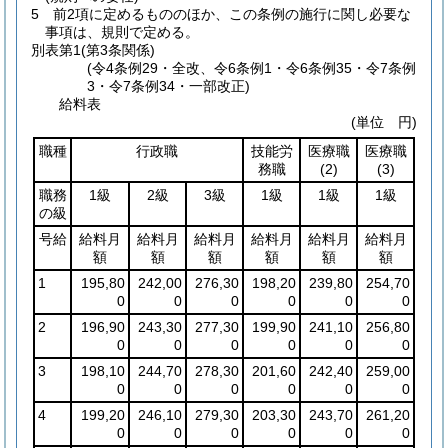
5
前2項に定めるもののほか、この条例の施行に関し必要な
事項は、規則で定める。
別表第1
(第3条関係)
(令4条例29・全改、令6条例1・令6条例35・令7条例
3・令7条例34・一部改正)
給料表
(単位 円)
職種
行政職
技能労
医療職
医療職
務職
(2)
(3)
職務
1級
2級
3級
1級
1級
1級
の級
号給
給料月
給料月
給料月
給料月
給料月
給料月
額
額
額
額
額
額
1
195,80
242,00
276,30
198,20
239,80
254,70
0
0
0
0
0
0
2
196,90
243,30
277,30
199,90
241,10
256,80
0
0
0
0
0
0
3
198,10
244,70
278,30
201,60
242,40
259,00
0
0
0
0
0
0
4
199,20
246,10
279,30
203,30
243,70
261,20
0
0
0
0
0
0