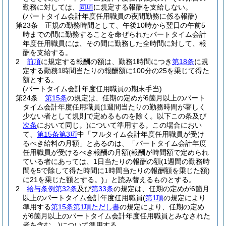
勤務に対しては、
同項
に規定する報酬を支給しない。
(パートタイム会計年度任用職員の夜間勤務に係る報酬)
第23条
正規の勤務時間として、午後10時から翌日の午前5
時までの間に勤務することを命ぜられたパートタイム会計
年度任用職員には、その間に勤務した全時間に対して、報
酬を支給する。
2
前項
に規定する報酬の額は、勤務1時間につき
第18条
に規
定する勤務1時間当たりの報酬額に100分の25を乗じて得た
額とする。
(パートタイム会計年度任用職員の期末手当)
第24条
第15条
の規定は、任期の定めが6箇月以上のパート
タイム会計年度任用職員
(1週間当たりの勤務時間が著しく
少ない者として規則で定めるものを除く。以下この条及び
次条
において同じ。)
について準用する。
この場合におい
て、
第15条第3項
中「フルタイム会計年度任用職員が受け
るべき給料の月額」とあるのは、「パートタイム会計年度
任用職員が受けるべき報酬の月額
(報酬が時間額で定められ
ている者にあっては、1日当たりの報酬の額
(1週間の勤務時
間を5で除して得た時間に1時間当たりの報酬額を乗じた額)
に21を乗じた額とする。)
」と読み替えるものとする。
2
給与条例第32条
及び
第33条
の規定は、任期の定めが6箇月
以上のパートタイム会計年度任用職員
(
第1項
の規定により
準用する
第15条第1項ただし書
の規定により、任期の定め
が6箇月以上のパートタイム会計年度任用職員とみなされた
者を含む。)
について準用する。