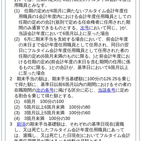
用職員とみなす。
(1)
任期の定めが6箇月に満たないフルタイム会計年度任
用職員の1会計年度内における会計年度任用職員としての
任期の定めの合計
(規則で定める任命権者に任用された期
間のみ通算できるものとする。
次号
において同じ。)
が、
当該会計年度において6箇月以上に至った場合
(2)
6月に期末手当を支給する場合において、前会計年度
の末日まで会計年度任用職員として任用され、同日の翌
日にフルタイム会計年度任用職員として任用された者の
任期の定め
(6箇月未満のものに限る。)
と前会計年度にお
ける任期の定め
(前会計年度の末日を含む期間の任用に係
るものに限る。)
との合計が、基準日において6箇月以上
に至った場合
2
期末手当の額は、期末手当基礎額に100分の126.25を乗じ
て得た額に、基準日以前6箇月以内の期間におけるその者の
在職期間の
次の各号
に掲げる区分に応じ、
当該各号
に定め
る割合を乗じて得た額とする。
(1)
6箇月 100分の100
(2)
5箇月以上6箇月未満 100分の80
(3)
3箇月以上5箇月未満 100分の60
(4)
3箇月未満 100分の30
3
前項
の期末手当基礎額は、それぞれの基準日現在
(退職
し、又は死亡したフルタイム会計年度任用職員にあって
は、退職し、又は死亡した日現在)
においてフルタイム会計