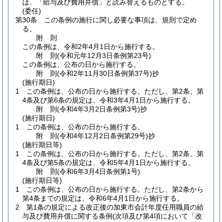
は、「給与及び費用弁償」と読み替えるものとする。
(委任)
第30条
この条例の施行に関し必要な事項は、規則で定め
る。
附
則
この条例は、令和2年4月1日から施行する。
附
則
(令和元年12月3日
条例第23号)
この条例は、公布の日から施行する。
附
則
(令和2年11月30日
条例第37号)
抄
(施行期日)
1
この条例は、公布の日から施行する。
ただし、第2条、第
4条及び第6条の規定は、令和3年4月1日から施行する。
附
則
(令和4年3月2日
条例第3号)
抄
(施行期日)
1
この条例は、公布の日から施行する。
附
則
(令和4年12月2日
条例第29号)
抄
(施行期日等)
1
この条例は、公布の日から施行する。
ただし、第2条、第
4条及び第5条の規定は、令和5年4月1日から施行する。
附
則
(令和6年3月4日
条例第1号)
(施行期日等)
1
この条例は、公布の日から施行する。
ただし、第2条から
第4条までの規定は、令和6年4月1日から施行する。
2
第1条の規定による改正後の加東市会計年度任用職員の給
与及び費用弁償に関する条例
(次項及び第4項において「改