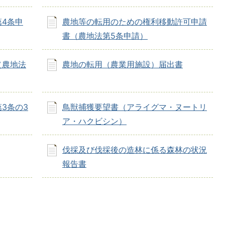
4条申
農地等の転用のための権利移動許可申請
書（農地法第5条申請）
（農地法
農地の転用（農業用施設）届出書
3条の3
鳥獣捕獲要望書（アライグマ・ヌートリ
ア・ハクビシン）
伐採及び伐採後の造林に係る森林の状況
報告書