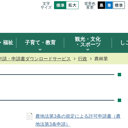
文字
背景色
サイズ
変更
観光
・文化
・福祉
子育て・教育
し
・スポーツ
申請・申請書ダウンロードサービス
行政
農林業
農地法第3条の規定による許可申請書（農
地法第3条申請）