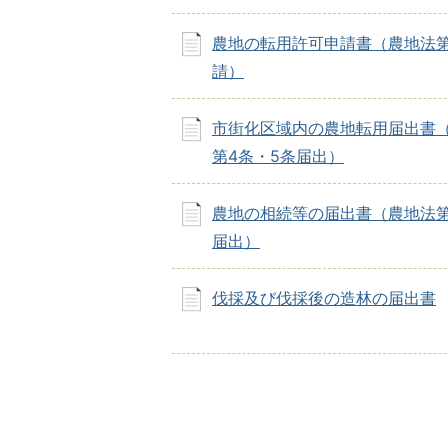
農地の転用許可申請書（農地法第
請）
市街化区域内の農地転用届出書
第4条・5条届出）
農地の相続等の届出書（農地法第
届出）
伐採及び伐採後の造林の届出書