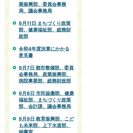
業振興部、委員会事務
局、議会事務局
9月11日 まちづくり政策
部、健康福祉部、総務財
政部
令和4年度決算にかかる
意見書
9月7日 都市整備部、委員
会事務局、産業振興部、
病院事業部、総務財政部
9月8日 市民協働部、健康
福祉部、まちづくり政策
部、会計課、議会事務局
9月9日 教育振興部、こど
も未来部、上下水道部、
秘書室