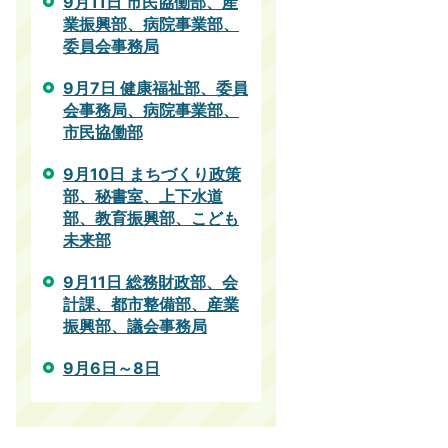
9月11日 市民協働部、産
業振興部、病院事業部、
委員会事務局
9月7日 健康福祉部、委員
会事務局、病院事業部、
市民協働部
9月10日 まちづくり政策
部、秘書室、上下水道
部、教育振興部、こども
未来部
9月11日 総務財政部、会
計課、都市整備部、産業
振興部、議会事務局
9月6日～8日