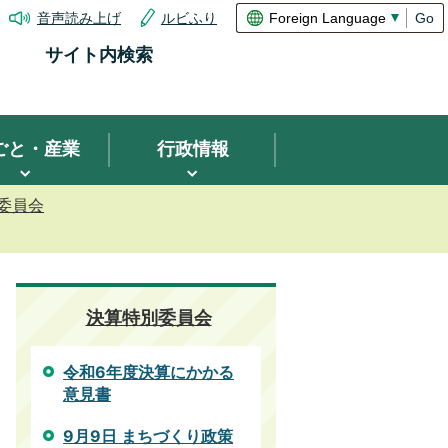
音声読み上げ
ルビふり
Go
サイト内検索
ごと・産業
行政情報
委員会
決算特別委員会
令和6年度決算にかかる
意見書
9月9日 まちづくり政策