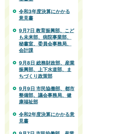
令和3年度決算にかかる
意見書
9月7日 教育振興部、こど
も未来部、病院事業部、
秘書室、委員会事務局、
会計課
9月8日 総務財政部、産業
振興部、上下水道部、ま
ちづくり政策部
9月9日 市民協働部、都市
整備部、議会事務局、健
康福祉部
令和2年度決算にかかる意
見書
9月7日 市民協働部、産業