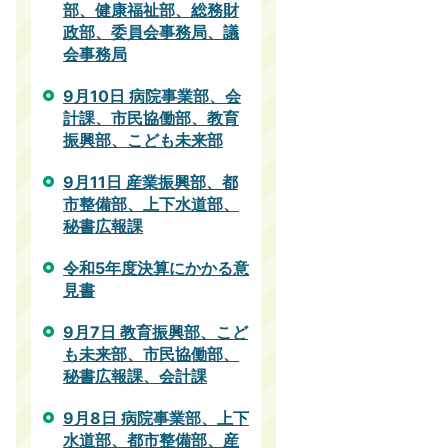
部、健康福祉部、総務財
政部、委員会事務局、議
会事務局
9月10日 病院事業部、会
計課、市民協働部、教育
振興部、こども未来部
9月11日 産業振興部、都
市整備部、上下水道部、
秘書広報課
令和5年度決算にかかる意
見書
9月7日 教育振興部、こど
も未来部、市民協働部、
秘書広報課、会計課
9月8日 病院事業部、上下
水道部、都市整備部、産