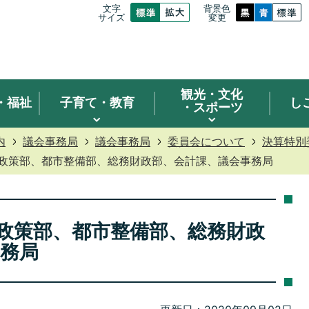
文字
背景色
サイズ
変更
観光
・文化
・福祉
子育て・教育
し
・スポーツ
内
議会事務局
議会事務局
委員会について
決算特別
り政策部、都市整備部、総務財政部、会計課、議会事務局
り政策部、都市整備部、総務財政
務局