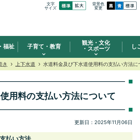
文字
背景色
サイズ
変更
観光
・文化
・福祉
子育て・教育
し
・スポーツ
続き
上下水道
水道料金及び下水道使用料の支払い方法に
道使用料の支払い方法について
更新日：2025年11月06日
支払い方法