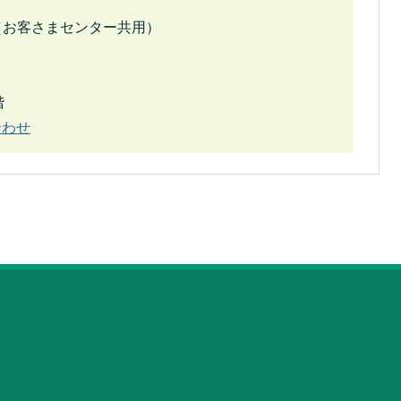
48（お客さまセンター共用）
階
合わせ