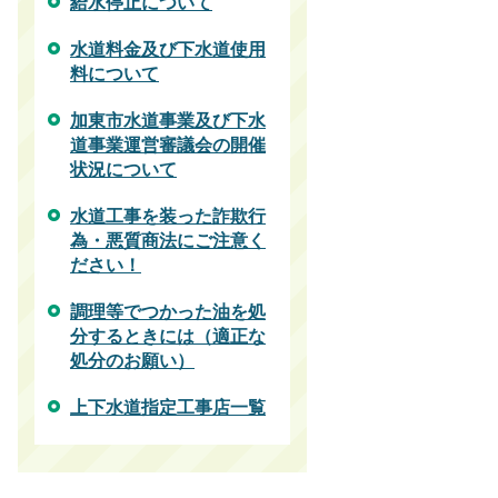
給水停止について
水道料金及び下水道使用
料について
加東市水道事業及び下水
道事業運営審議会の開催
状況について
水道工事を装った詐欺行
為・悪質商法にご注意く
ださい！
調理等でつかった油を処
分するときには（適正な
処分のお願い）
上下水道指定工事店一覧