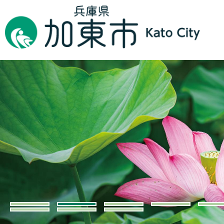
2
3
枚
枚
目
目
の
の
ス
ス
ラ
ラ
イ
イ