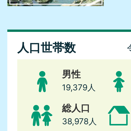
乳がん検診を受けましょう
2026年08月04日
6月の市内における交通事故
人口世帯数
の公表
男性
2026年08月04日
19,379人
加東市立図書館協議会を開催
総人口
2026年08月04日
38,978人
第13回加東市パークゴルフ