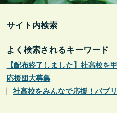
ド
ド
サイト内検索
よく検索されるキーワード
【配布終了しました】社高校を
応援団大募集
社高校をみんなで応援！パブ